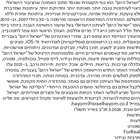
"ישראל היום" הוא גוף תקשורת שנוסד מתוך האמונה שהציבור הישראלי
ראוי לעיתונות טובה יותר, מאוזנת יותר ומדויקת יותר. עיתונות שמדברת
ולא צועקת. עיתונות אמינה, אובייקטיבית ועניינית. עיתונות אחרת וללא
תשלום. המהדורה המודפסת הראשונה פורסמה ב-30 ביולי 2007, וב-2010
הפך "ישראל היום" לעיתון הישראלי בעל שיעור החשיפה הגבוה ביותר בימי
חול. מו"ל העיתון היא ד"ר מרים אדלסון. העורך הראשי הוא עמר לחמנוביץ,
והעורך המייסד הוא עמוס רגב. אתרי האינטרנט של "ישראל היום" בעברית
ובאנגלית, כמו כן היישומונים (אפליקציות) לאנדרואיד ול-iOS, מציגים
חדשות מסביב לשעון, תוכן בלעדי, מבזקים ועדכונים, ניתוחים ופרשנויות,
וידיאו, פודקאסטים ושידורים חיים. פלטפורמות הדיגיטל של "ישראל היום"
כוללות ערוצי חדשות ודעות, תרבות ובידור, לייף סטייל, טכנולוגיה, ספורט,
כלכלה וצרכנות, בריאות, חיילים, אוכל, יהדות, תיירות ורכב. ב-2021 עלו
לאוויר האתר החדש והיישומון החדש של "ישראל היום" בעברית, במטרה
לספק לגולשים חוויה מהירה, עדכנית, בטוחה ונוחה. תכני המהדורה
המודפסת של העיתון זמינים גם באתר, במהדורה יומית מקוונת, ואפשר
לקבל אותם גם בניוזלטר. מועדון ההטבות הייחודי "הקליקה של ישראל
היום" מציע לגולשי האתר הנחות ומבצעים על מוצרים ושירותים. ישראל
היום פתוח להערות, לביקורת ולהצעות לשיפור מקהל הקוראים. פנו אלינו
במייל hayom@israelhayom.co.il.
יום שבת, 9.5.2026
כ"ב באייר תשפ"ו
חדשות
דעות
ספורט
ForReal
תרבות ובידור