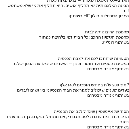
אל תישארו מאחור – בואו לגלות לאן ה-AI הולך
הבינה המלאכותית לא תחליף אנשים, היא תחליף את מי שלא משתמש
בה!
בשיתוף HIT,המכון הטכנולוגי חולון
מהפכת הרובוטיקה לבית
מהפכת הניקיון החכם: כל הבית נקי בלחיצת כפתור
בשיתוף רונלייט
הטעויות שיחתכו לכם את קצבת הפנסיה
ממשיכת כספים ועד חוסר תכנון – הצעדים שיצילו את הכסף שלכם
בשיתוף מנורה מבטחים
איך 200 ש"ח בחודש הופכים ל140 אלף ?
צעדים קטנים שיכולים לסגור את הבור הפנסיוני בין נשים לגברים
בשיתוף מנורה מבטחים
הסוד של איינשטיין שיגדיל לכם את הפנסיה
הריבית דריבית עובדת לטובתכם רק אם תתחילו מוקדם. כך תבנו עתיד
בטוח
בשיתוף מנורה מבטחים