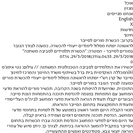
אוכל
מגזין
אנחנו מגייסים
English
X
חדשות
חינוך
בקרוב: הכשרת מורים לסייבר
לראשונה יפתח מסלול לימודים ייעודי להכשרה, כמענה לצורך הגובר
במורים לסייבר • המטרה: "הכשרת תלמידים לסביבה משתנה"
29/3/2018, 04:53
,עודכן
29/3/2018, 07:14
0
יכשירו את התלמידים לסביבה הטכנולוגית המשתנה // צילום: גטי אימג'ס
￼המכללה האקדמית בית ברל בשיתוף משרד החינוך והמרכז לחינוך
סייבר של קרן רש"י יפתחו לראשונה מסלול לימודים ייעודי להכשרת מורים
כמענה לצורך הגובר במורים לסייבר.
התוכנית, שמיועדת להיפתח בשנה הקרובה, תכשיר מורים להוראת מדעי
המחשב עם התמחות במגמה להנדסת תוכנה בהתמחות הגנת סייבר.
הבוגרים יקבלו תעודת הוראה להוראת מדעי המחשב לביה"ס העל־יסודי
ותעודת התמקצעות בתחום הסייבר והוראתו.
תנאי הקבלה הינם תואר ראשון בממוצע של 75 לפחות בתחומי מדעי
המחשב, הנדסת תוכנה ותחומים דומים ועמידה בראיון קבלה.
עד היום מורים למדעי המחשב והנדסת תוכנה עברו הכשרות בתחום
הסייבר במקביל להמשך ההוראה בכיתות. לצורך כך, ניתן סיוע של עוזרי
הוראה יוצאי צבא, סטודנטים ואנשים מהתעשייה.