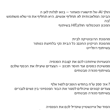
אל תישארו מאחור – בואו לגלות לאן ה-AI הולך
הבינה המלאכותית לא תחליף אנשים, היא תחליף את מי שלא משתמש
בה!
בשיתוף HIT,המכון הטכנולוגי חולון
מהפכת הרובוטיקה לבית
מהפכת הניקיון החכם: כל הבית נקי בלחיצת כפתור
בשיתוף רונלייט
הטעויות שיחתכו לכם את קצבת הפנסיה
ממשיכת כספים ועד חוסר תכנון – הצעדים שיצילו את הכסף שלכם
בשיתוף מנורה מבטחים
איך 200 ש"ח בחודש הופכים ל140 אלף ?
צעדים קטנים שיכולים לסגור את הבור הפנסיוני בין נשים לגברים
בשיתוף מנורה מבטחים
הסוד של איינשטיין שיגדיל לכם את הפנסיה