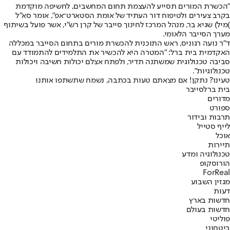
"הכשרת המורים תסייע להעצמת תחום המחשבים, לחשיפה מוקדמת
בקרב צעירים ולטיפוח דור העתיד של אומת הסטארט־אפ", אומר סא"ל
)מיל) שגיא בר, מנהל המרכז לחינוך סייבר של קרן רש"י, אשר פועל בשיתוף
מערך הסייבר הלאומי.
ד"ר נועה רגוניס, ראש התוכנית להכשרת מורים בתחום הסייבר במכללה
האקדמית בית ברל: "המטרה היא להכשיר את התלמידים להתמודד עם
סביבה טכנולוגית שמשתנה תדיר, ולפתח אצלם יכולות חשיבה ויכולות
טכנולוגיות".
טעינו? נתקן! אם מצאתם טעות בכתבה, נשמח שתשתפו אותנו
בית ברל
סייבר
מדורים
ספורט
תרבות ובידור
לייף סטייל
אוכל
תיירות
טכנולוגיה ומדע
הורוסקופ
ForReal
מגזין השבוע
דעות
חדשות בארץ
חדשות בעולם
פוליטי
ביטחוני