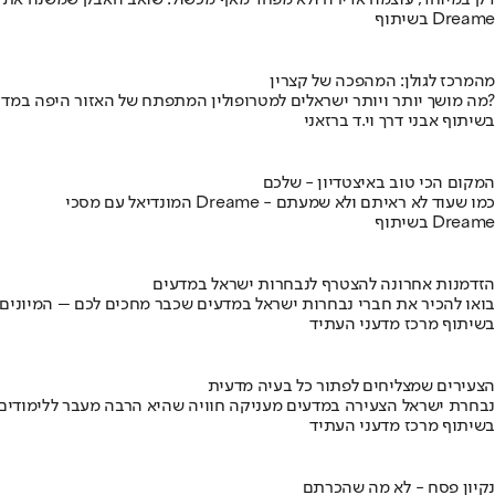
דק במיוחד, עוצמה אדירה ולא מפחד מאף מכשול: שואב האבק שמשנה את
בשיתוף Dreame
מהמרכז לגולן: המהפכה של קצרין
מה מושך יותר ויותר ישראלים למטרופולין המתפתח של האזור היפה במדינה?
בשיתוף אבני דרך וי.ד ברזאני
המקום הכי טוב באיצטדיון - שלכם
המונדיאל עם מסכי Dreame - כמו שעוד לא ראיתם ולא שמעתם
בשיתוף Dreame
הזדמנות אחרונה להצטרף לנבחרות ישראל במדעים
בואו להכיר את חברי נבחרות ישראל במדעים שכבר מחכים לכם – המיונים
בשיתוף מרכז מדעני העתיד
הצעירים שמצליחים לפתור כל בעיה מדעית
נבחרת ישראל הצעירה במדעים מעניקה חוויה שהיא הרבה מעבר ללימודים
בשיתוף מרכז מדעני העתיד
נקיון פסח - לא מה שהכרתם