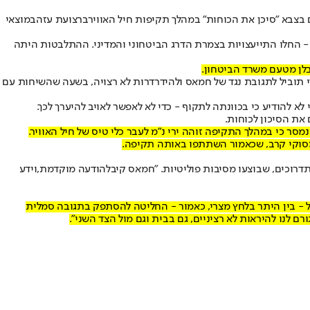
בצבא "סיכן את הכוחות" במהלך תקיפות חיל האוויר
ברצועת עזה
במוצאי
 - החלו התייעצויות בצמרת הדרג הביטחוני והמדיני. ההתלבטות היתה
בלן מטעם משרד הביטחון.
 תוביל לתגובת נגד של חמאס ולהידרדרות לא רצויה, בשעה שהשיחות עם
לא להודיע כי בכוונתה לתקוף - כדי לא לאפשר לאויב להיערך לכך.
את הסיכון לכוחות.
סר כי במהלך התקיפה זוהה ירי נ"מ לעבר כלי טיס של חיל האוויר.
י מסוקי קרב, שכאמור השתתפו באותה תקיפה.
רוכים, שבוצעו מסיבות פוליטיות. "חמאס קיבל
הודעה מוקדמת,
וידע
אל - בין היתר בלחץ מצרי, כאמור - החליטה להסתפק בתגובה סמלית
 לנו להיראות לא רציניים, גם בבית וגם מול הצד השני".