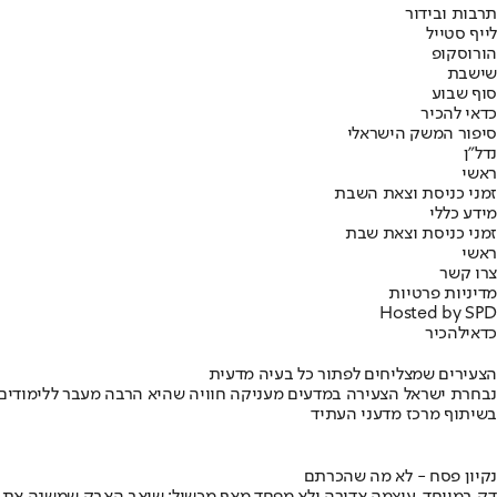
תרבות ובידור
לייף סטייל
הורוסקופ
שישבת
סוף שבוע
כדאי להכיר
סיפור המשק הישראלי
נדל"ן
ראשי
זמני כניסת וצאת השבת
מידע כללי
זמני כניסת וצאת שבת
ראשי
צרו קשר
מדיניות פרטיות
Hosted by SPD
כדאי
להכיר
הצעירים שמצליחים לפתור כל בעיה מדעית
נבחרת ישראל הצעירה במדעים מעניקה חוויה שהיא הרבה מעבר ללימודים
בשיתוף מרכז מדעני העתיד
נקיון פסח - לא מה שהכרתם