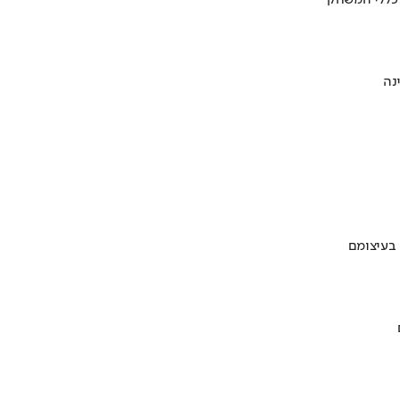
 כללי המשחק
 בעיצומם