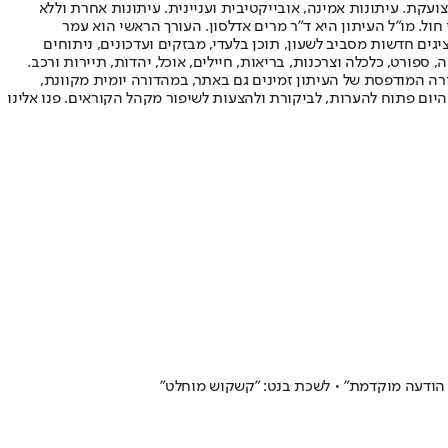
ועקת. עיתונות אמינה, אובייקטיבית ועניינית. עיתונות אחרת וללא
עור החשיפה הגבוה ביותר בימי חול. מו"ל העיתון היא ד"ר מרים אדלסון. העורך הראשי הוא עמר
 והעורך המייסד הוא עמוס רגב. אתרי האינטרנט של "ישראל היום" בעברית ובאנגלית, כמו כן היישומונים (אפליקציות) לאנדרואיד ול-iOS, מציגים חדשות מסביב לשעון, תוכן בלעדי, מבזקים ועדכונים, ניתוחים
, ספורט, כלכלה וצרכנות, בריאות, חיילים, אוכל, יהדות, תיירות ורכב.
דורה המודפסת של העיתון זמינים גם באתר, במהדורה יומית מקוונת,
היום פתוח להערות, לביקורת ולהצעות לשיפור מקהל הקוראים. פנו אלינו
 הודעה מוקדמת" • לשכת בנט: "קשקוש מוחלט"