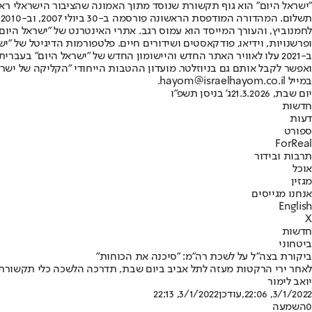
"ישראל היום" הוא גוף תקשורת שנוסד מתוך האמונה שהציבור הישראלי ראוי 
ת
ופרשנויות, וידיאו, פודקאסטים ושידורים חיים. פלטפורמות הדיגיטל של "ישרא
ב-2021 עלו לאוויר האתר החדש והיישומון החדש של "ישראל היום" בע
ואפשר לקבל אותם גם בניוזלטר. מועדון ההטבות הייחודי "הקליקה של ישרא
במייל hayom@israelhayom.co.il.
יום שבת, 21.3.2026
ג' בניסן תשפ"ו
חדשות
דעות
ספורט
ForReal
תרבות ובידור
אוכל
מגזין
אנחנו מגייסים
English
X
חדשות
ביטחוני
ביקורת בצה"ל על לשכת רה"מ: "סיכנה את הכוחות"
לאחר ירי הרקטות מעזה לתל אביב ביום שבת, תדרכה הלשכה כלי תקשורת ל
יואב לימור
3/1/2022, 22:06
,עודכן
3/1/2022, 22:13
0
השמעה