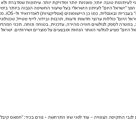
לעיתונות טובה יותר, מאוזנת יותר ומדויקת יותר. עיתונות שמדברת ולא צ
שלום. המהדורה המודפסת הראשונה פורסמה ב-30 ביולי 2007, וב-2010 הפך "ישראל היום" לעיתון הישראלי בעל שי
לחמנוביץ,
ל היום" כוללות ערוצי חדשות ודעות, תרבות ובידור, לייף סטייל, טכנולוגיה
ברית, במטרה לספק לגולשים חוויה מהירה, עדכנית, בטוחה ונוחה. תכני המה
ל היום" מציע לגולשי האתר הנחות ומבצעים על מוצרים ושירותים. ישראל 
גבי התקיפה הצפויה - עוד לפני שזו התרחשה • גורם בכיר: "חמאס קיבל