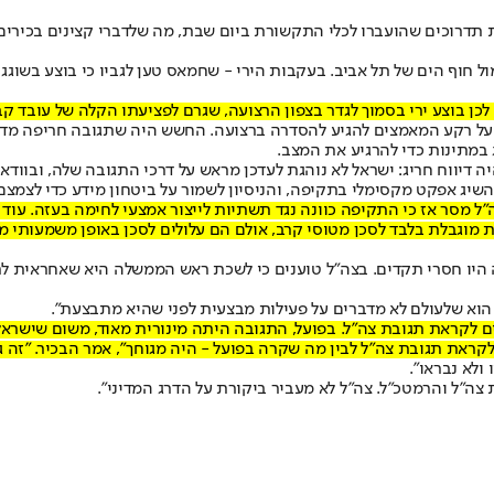
תדרוכים שהועברו לכלי התקשורת ביום שבת, מה שלדברי קצינים בכירים 
 חוף הים של תל אביב. בעקבות הירי - שחמאס טען לגביו כי בוצע בשוגג
לכן בוצע ירי בסמוך לגדר בצפון הרצועה, שגרם לפציעתו הקלה של עובד ק
ת על רקע המאמצים להגיע להסדרה ברצועה. החשש היה שתגובה חריפה מדי
 במתינות כדי להרגיע את המצב.
 דיווח חריג: ישראל לא נוהגת לעדכן מראש על דרכי התגובה שלה, ובוודאי 
יג אפקט מקסימלי בתקיפה, והניסיון לשמור על ביטחון מידע כדי לצמצם 
 מסר אז כי התקיפה כוונה נגד תשתיות לייצור אמצעי לחימה בעזה. עוד נמ
כולת מוגבלת בלבד לסכן מטוסי קרב, אולם הם עלולים לסכן באופן משמעות
 היו חסרי תקדים. בצה"ל טוענים כי לשכת ראש הממשלה היא שאחראית לתד
 הוא שלעולם לא מדברים על פעילות מבצעית לפני שהיא מתבצעת".
כים לקראת תגובת צה"ל. בפועל, התגובה היתה מינורית מאוד, משום שישר
את תגובת צה"ל לבין מה שקרה בפועל - היה מגוחך", אמר הבכיר. "זה גורם
לא נבראו".
 צה"ל והרמטכ"ל. צה"ל לא מעביר ביקורת על הדרג המדיני".