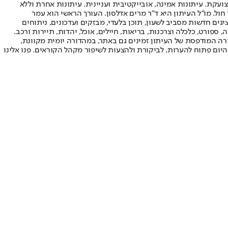
ועקת. עיתונות אמינה, אובייקטיבית ועניינית. עיתונות אחרת וללא
עור החשיפה הגבוה ביותר בימי חול. מו"ל העיתון היא ד"ר מרים אדלסון. העורך הראשי הוא עמר
 והעורך המייסד הוא עמוס רגב. אתרי האינטרנט של "ישראל היום" בעברית ובאנגלית, כמו כן היישומונים (אפליקציות) לאנדרואיד ול-iOS, מציגים חדשות מסביב לשעון, תוכן בלעדי, מבזקים ועדכונים, ניתוחים
, ספורט, כלכלה וצרכנות, בריאות, חיילים, אוכל, יהדות, תיירות ורכב.
דורה המודפסת של העיתון זמינים גם באתר, במהדורה יומית מקוונת,
היום פתוח להערות, לביקורת ולהצעות לשיפור מקהל הקוראים. פנו אלינו