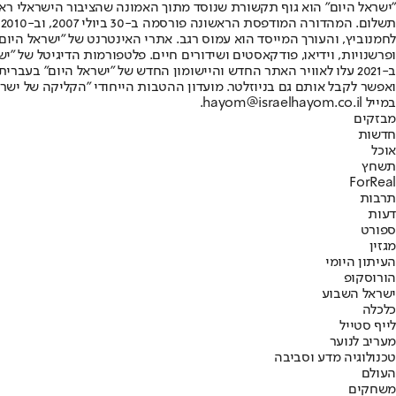
"ישראל היום" הוא גוף תקשורת שנוסד מתוך האמונה שהציבור הישראלי ראוי 
ת
ופרשנויות, וידיאו, פודקאסטים ושידורים חיים. פלטפורמות הדיגיטל של "ישרא
ב-2021 עלו לאוויר האתר החדש והיישומון החדש של "ישראל היום" בע
ואפשר לקבל אותם גם בניוזלטר. מועדון ההטבות הייחודי "הקליקה של ישרא
במייל hayom@israelhayom.co.il.
מבזקים
חדשות
אוכל
תשחץ
ForReal
תרבות
דעות
ספורט
מגזין
העיתון היומי
הורוסקופ
ישראל השבוע
כלכלה
לייף סטייל
מעריב לנוער
טכנולוגיה מדע וסביבה
העולם
משחקים