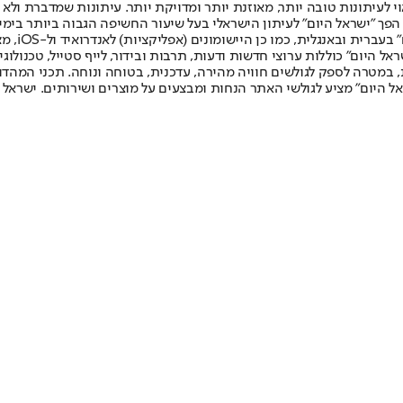
לעיתונות טובה יותר, מאוזנת יותר ומדויקת יותר. עיתונות שמדברת ולא צ
שלום. המהדורה המודפסת הראשונה פורסמה ב-30 ביולי 2007, וב-2010 הפך "ישראל היום" לעיתון הישראלי בעל שי
לחמנוביץ,
ל היום" כוללות ערוצי חדשות ודעות, תרבות ובידור, לייף סטייל, טכנולוגיה
ברית, במטרה לספק לגולשים חוויה מהירה, עדכנית, בטוחה ונוחה. תכני המה
ל היום" מציע לגולשי האתר הנחות ומבצעים על מוצרים ושירותים. ישראל 