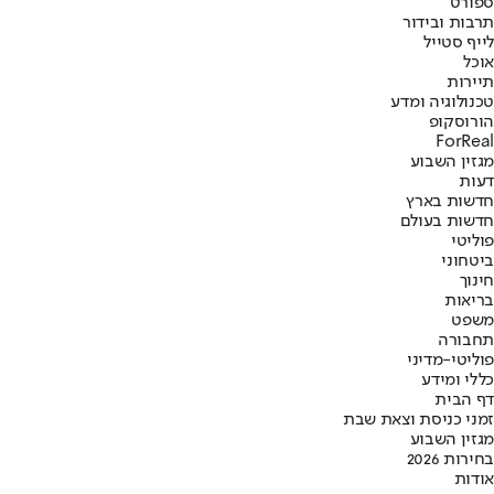
ספורט
תרבות ובידור
לייף סטייל
אוכל
תיירות
טכנולוגיה ומדע
הורוסקופ
ForReal
מגזין השבוע
דעות
חדשות בארץ
חדשות בעולם
פוליטי
ביטחוני
חינוך
בריאות
משפט
תחבורה
פוליטי-מדיני
כללי ומידע
דף הבית
זמני כניסת וצאת שבת
מגזין השבוע
בחירות 2026
אודות