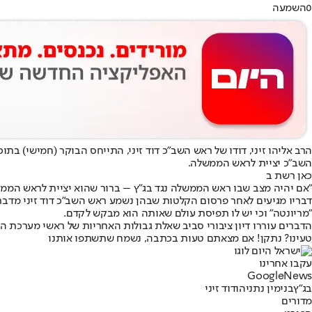
0
השמעה
הרב אליהו זיני, דודו של ראש השב"כ דוד זיני, התייחס הבוקר (חמישי) ב
השב"כ יציית לראש הממשלה.
כאן רשת ב
"אם יהיה מצב שבו ראש הממשלה נגד בג"ץ – ברור שהוא יציית לראש הממשלה
דבריו מגיעים לאחר פרסום הקלטות שבהן נשמע ראש השב"כ דוד זיני מדבר 
"מריונטה" וכי יש לו תפיסת עולם שאותה הוא מבקש לקדם
.
הדברים עוררו דיון ציבורי סביב שאלת גבולות האחריות של ראשי מערכת 
טעינו? נתקן! אם מצאתם טעות בכתבה, נשמח שתשתפו אותנו
עקבו אחרינו
G
o
o
g
l
e
News
בג"ץ
בנימין נתניהו
דוד זיני
מדורים