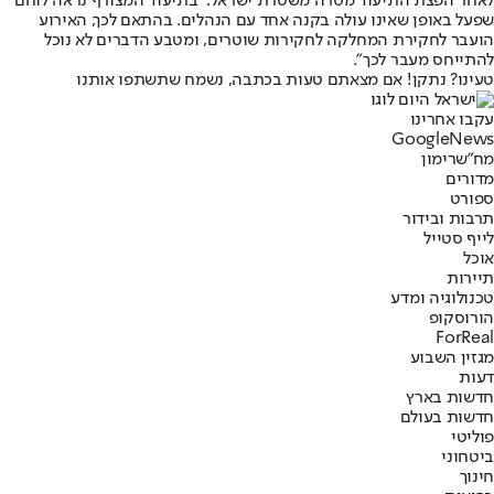
לאחר הפצת התיעוד מסרה משטרת ישראל: "בתיעוד המצורף נראה לוחם
שפעל באופן שאינו עולה בקנה אחד עם הנהלים. בהתאם לכך, האירוע
הועבר לחקירת המחלקה לחקירות שוטרים, ומטבע הדברים לא נוכל
להתייחס מעבר לכך".
טעינו? נתקן! אם מצאתם טעות בכתבה, נשמח שתשתפו אותנו
עקבו אחרינו
G
o
o
g
l
e
News
מח"ש
רימון
מדורים
ספורט
תרבות ובידור
לייף סטייל
אוכל
תיירות
טכנולוגיה ומדע
הורוסקופ
ForReal
מגזין השבוע
דעות
חדשות בארץ
חדשות בעולם
פוליטי
ביטחוני
חינוך