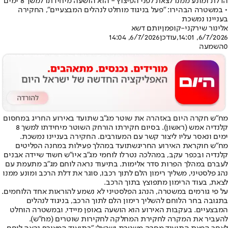
הדלת ומונע ממנו לצאת לפני הפיצוץ - הוא הושעה מיחידתו למשך 8 ימים
• במשטרה הבהירו: "פעל בניגוד מוחלט לנהלים המבצעיים", החקירה
בעניינו נמשכת
אלינור שירקני-קופמן
יותם דשא
6/7/2026, 14:01
,עודכן
6/7/2026, 14:04
0
השמעה
מח"ש חקרה היום באזהרה את שוטר מג"ב שתועד באירוע החריג במחסום
קלנדיה אמש (ראשון). בסיום חקירתו הורחק השוטר מיחידתו למשך 8
ימים ונאסר עליו ליצור קשר עם המעורבים. החקירה בעניינו נמשכת.
מח"ש חוקר
את האירוע החריג
שתועד במהלך פעילות במחנה הפליטים
קלנדיה ובכפר עקב, במהלכה נטרלו לוחמי מג"ב איו"ש חשוד שיידה אבנים
לעברם במהלך הפרות סדר אלימות. בתיעוד נראה לוחם מג”ב מתעמת עם
נהג פלסטיני, משליך רימון הלם לתוך רכבו, סוגר את דלת הרכב ומונע ממנו
לצאת, בעוד הרימון מתפוצץ בתוך הרכב.
על פי גורמים במשטרה, הנהג הפלסטיני לא נשמע להוראות אחד הלוחמים.
בתגובה בחר הלוחם להשליך רימון הלם לתוך הרכב, בניגוד לנהלים
המבצעיים. בעקבות האירוע הוא הושעה באופן מיידי, ובמשטרה הוחלט
להעביר את המקרה לחקירת המחלקה לחקירות שוטרים (מח”ש).