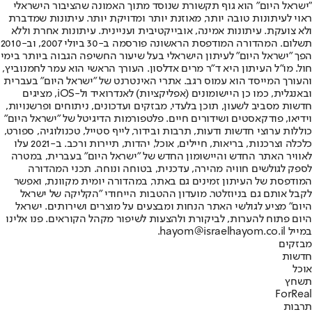
"ישראל היום" הוא גוף תקשורת שנוסד מתוך האמונה שהציבור הישראלי
ראוי לעיתונות טובה יותר, מאוזנת יותר ומדויקת יותר. עיתונות שמדברת
ולא צועקת. עיתונות אמינה, אובייקטיבית ועניינית. עיתונות אחרת וללא
תשלום. המהדורה המודפסת הראשונה פורסמה ב-30 ביולי 2007, וב-2010
הפך "ישראל היום" לעיתון הישראלי בעל שיעור החשיפה הגבוה ביותר בימי
חול. מו"ל העיתון היא ד"ר מרים אדלסון. העורך הראשי הוא עמר לחמנוביץ,
והעורך המייסד הוא עמוס רגב. אתרי האינטרנט של "ישראל היום" בעברית
ובאנגלית, כמו כן היישומונים (אפליקציות) לאנדרואיד ול-iOS, מציגים
חדשות מסביב לשעון, תוכן בלעדי, מבזקים ועדכונים, ניתוחים ופרשנויות,
וידיאו, פודקאסטים ושידורים חיים. פלטפורמות הדיגיטל של "ישראל היום"
כוללות ערוצי חדשות ודעות, תרבות ובידור, לייף סטייל, טכנולוגיה, ספורט,
כלכלה וצרכנות, בריאות, חיילים, אוכל, יהדות, תיירות ורכב. ב-2021 עלו
לאוויר האתר החדש והיישומון החדש של "ישראל היום" בעברית, במטרה
לספק לגולשים חוויה מהירה, עדכנית, בטוחה ונוחה. תכני המהדורה
המודפסת של העיתון זמינים גם באתר, במהדורה יומית מקוונת, ואפשר
לקבל אותם גם בניוזלטר. מועדון ההטבות הייחודי "הקליקה של ישראל
היום" מציע לגולשי האתר הנחות ומבצעים על מוצרים ושירותים. ישראל
היום פתוח להערות, לביקורת ולהצעות לשיפור מקהל הקוראים. פנו אלינו
במייל hayom@israelhayom.co.il.
מבזקים
חדשות
אוכל
תשחץ
ForReal
תרבות