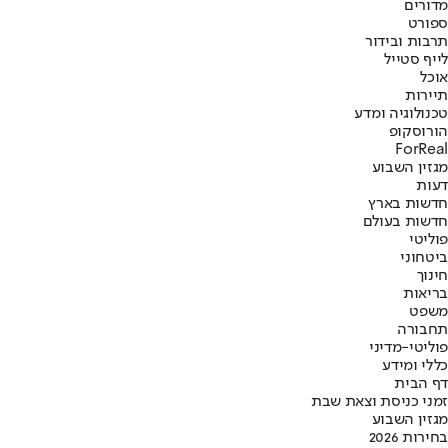
מדורים
ספורט
תרבות ובידור
לייף סטייל
אוכל
תיירות
טכנולוגיה ומדע
הורוסקופ
ForReal
מגזין השבוע
דעות
חדשות בארץ
חדשות בעולם
פוליטי
ביטחוני
חינוך
בריאות
משפט
תחבורה
פוליטי-מדיני
כללי ומידע
דף הבית
זמני כניסת וצאת שבת
מגזין השבוע
בחירות 2026