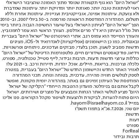
"ישראל היום" הוא גוף תקשורת שנוסד מתוך האמונה שהציבור הישראלי
ראוי לעיתונות טובה יותר, מאוזנת יותר ומדויקת יותר. עיתונות שמדברת
ולא צועקת. עיתונות אמינה, אובייקטיבית ועניינית. עיתונות אחרת וללא
תשלום. המהדורה המודפסת הראשונה פורסמה ב-30 ביולי 2007, וב-2010
הפך "ישראל היום" לעיתון הישראלי בעל שיעור החשיפה הגבוה ביותר בימי
חול. מו"ל העיתון היא ד"ר מרים אדלסון. העורך הראשי הוא עמר לחמנוביץ,
והעורך המייסד הוא עמוס רגב. אתרי האינטרנט של "ישראל היום" בעברית
ובאנגלית, כמו כן היישומונים (אפליקציות) לאנדרואיד ול-iOS, מציגים
חדשות מסביב לשעון, תוכן בלעדי, מבזקים ועדכונים, ניתוחים ופרשנויות,
וידיאו, פודקאסטים ושידורים חיים. פלטפורמות הדיגיטל של "ישראל היום"
כוללות ערוצי חדשות ודעות, תרבות ובידור, לייף סטייל, טכנולוגיה, ספורט,
כלכלה וצרכנות, בריאות, חיילים, אוכל, יהדות, תיירות ורכב. ב-2021 עלו
לאוויר האתר החדש והיישומון החדש של "ישראל היום" בעברית, במטרה
לספק לגולשים חוויה מהירה, עדכנית, בטוחה ונוחה. תכני המהדורה
המודפסת של העיתון זמינים גם באתר, במהדורה יומית מקוונת, ואפשר
לקבל אותם גם בניוזלטר. מועדון ההטבות הייחודי "הקליקה של ישראל
היום" מציע לגולשי האתר הנחות ומבצעים על מוצרים ושירותים. ישראל
היום פתוח להערות, לביקורת ולהצעות לשיפור מקהל הקוראים. פנו אלינו
במייל hayom@israelhayom.co.il.
יום שני, 6.7.2026
כ"א בתמוז תשפ"ו
חדשות
דעות
ספורט
ForReal
תרבות ובידור