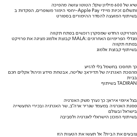
שיא של 600 מיליון שקל: הטוטו עושה מהפיכה
יחסי הימור משופרים, הפקדות ב-Apple Pay ותשלום זכיות מיידי
בשיתוף המועצה להסדר ההימורים בספורט
הפרויקט החדש שמסקרן רוכשים בפתח תקווה
קבוצת אלמוג מציגה את פרויקט MALA: מגדלי הפרימיום האחרונים
בפתח תקווה
בשיתוף קבוצת אלמוג
כך תחסכו בחשמל בלי להזיע
מהפכת האנרגיה של תדיראן: שליטה, אבטחת מידע וניהול אקלים חכם
בבית
בשיתוף TADIRAN
בצל איומי איראן: כך נערך משק האנרגיה
פסגת האנרגיה במעמד שגריר ארה"ב, שר האנרגיה ובכירי התעשייה
בישראל ובעולם
בשיתוף המכון הישראלי לאנרגיה ולסביבה
צובעים את הבית? אל תעשו את הטעות הזו