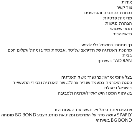
אודות
צור קשר
נבחרת הכתבים והפרשנים
מדיניות פרטיות
הצהרת נגישות
תנאי שימוש
כדאי
להכיר
כך תחסכו בחשמל בלי להזיע
מהפכת האנרגיה של תדיראן: שליטה, אבטחת מידע וניהול אקלים חכם
בבית
בשיתוף TADIRAN
בצל איומי איראן: כך נערך משק האנרגיה
פסגת האנרגיה במעמד שגריר ארה"ב, שר האנרגיה ובכירי התעשייה
בישראל ובעולם
בשיתוף המכון הישראלי לאנרגיה ולסביבה
צובעים את הבית? אל תעשו את הטעות הזו
מומחה BG BOND עושה סדר על המדפים ומציג את מותג הצבע SIMPLY
בשיתוף BG BOND