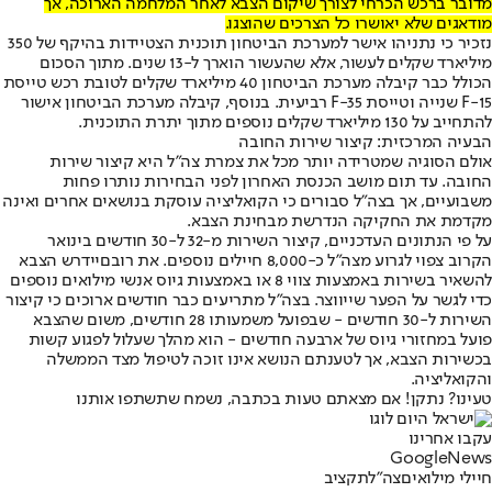
מדובר ברכש הכרחי לצורך שיקום הצבא לאחר המלחמה הארוכה, אך
מודאגים שלא יאושרו כל הצרכים שהוצגו.
נזכיר כי נתניהו אישר למערכת הביטחון תוכנית הצטיידות בהיקף של 350
מיליארד שקלים לעשור, אלא שהעשור הוארך ל-13 שנים. מתוך הסכום
הכולל כבר קיבלה מערכת הביטחון 40 מיליארד שקלים לטובת רכש טייסת
F-15 שנייה וטייסת F-35 רביעית. בנוסף, קיבלה מערכת הביטחון אישור
להתחייב על 130 מיליארד שקלים נוספים מתוך יתרת התוכנית.
הבעיה המרכזית: קיצור שירות החובה
אולם הסוגיה שמטרידה יותר מכל את צמרת צה"ל היא קיצור שירות
החובה. עד תום מושב הכנסת האחרון לפני הבחירות נותרו פחות
משבועיים, אך בצה"ל סבורים כי הקואליציה עוסקת בנושאים אחרים ואינה
מקדמת את החקיקה הנדרשת מבחינת הצבא.
על פי הנתונים העדכניים, קיצור השירות מ-32 ל-30 חודשים בינואר
הקרוב צפוי לגרוע מצה"ל כ-8,000 חיילים נוספים. את רובם
יידרש הצבא
להשאיר בשירות באמצעות צווי 8 או באמצעות גיוס אנשי מילואים נוספים
כדי לגשר על הפער שייווצר
. בצה"ל מתריעים כבר חודשים ארוכים כי קיצור
השירות ל-30 חודשים - שבפועל משמעותו 28 חודשים, משום שהצבא
פועל במחזורי גיוס של ארבעה חודשים - הוא מהלך שעלול לפגוע קשות
בכשירות הצבא, אך לטענתם הנושא אינו זוכה לטיפול מצד הממשלה
והקואליציה.
טעינו? נתקן! אם מצאתם טעות בכתבה, נשמח שתשתפו אותנו
עקבו אחרינו
G
o
o
g
l
e
News
חיילי מילואים
צה"ל
תקציב