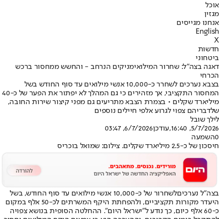
אוכל
מגזין
אנחנו מגייסים
English
X
חדשות
ביטחוני
דאגה בצה"ל: שחרור המילואימניקים הנרחב - והחשש ממחסור ברכש
הכרחי
בצבא נערכים לשחרר כ-10,000 אנשי מילואים עד סוף החודש בשל
המחסור התקציבי, אך מזהירים כי גם המהלך לא יפתור את הפער של כ-40
מיליארד שקלים • בצמרת הצבא מתריעים גם מפני קיצור שירות החובה,
שלדבריהם צפוי לגרוע אלפי חיילים נוספים
לילך שובל
5/7/2026, 16:40
,עודכן
6/7/2026, 03:47
0
השמעה
חיסכון של כ-2.5 מיליארד שקלים. צילום: שמואל בוכריס
בצה"ל נערכים
לשחרור של כ-10,000 אנשי מילואים עד סוף החודש
, בשל
היעדר מקורות תקציביים, ולהפחתת היקף המשרתים לכ-50 אלף במקום
כ-60 אלף כיום, כך נודע ל"ישראל היום". ההחלטה הסופית בנושא צפויה