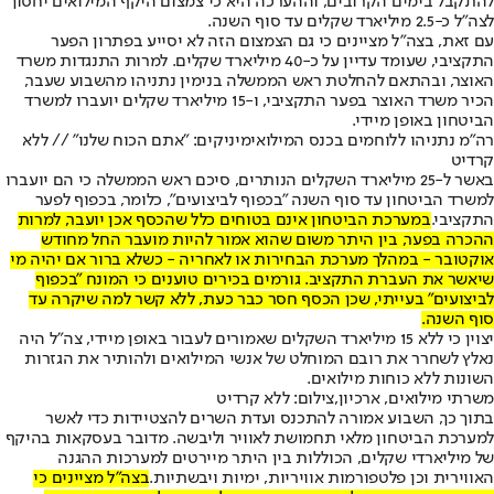
להתקבל בימים הקרובים, וההערכה היא כי צמצום היקף המילואים יחסוך
לצה"ל כ-2.5 מיליארד שקלים עד סוף השנה.
עם זאת, בצה"ל מציינים כי גם הצמצום הזה לא יסייע בפתרון הפער
התקציבי, שעומד עדיין על כ-40 מיליארד שקלים. למרות התנגדות משרד
האוצר, ובהתאם להחלטת ראש הממשלה בנימין נתניהו מהשבוע שעבר,
הכיר משרד האוצר בפער התקציבי, ו-15 מיליארד שקלים יועברו למשרד
הביטחון באופן מיידי.
רה"מ נתניהו ללוחמים בכנס המילואימיניקים: "אתם הכוח שלנו" // ללא
קרדיט
באשר ל-25 מיליארד השקלים הנותרים, סיכם ראש הממשלה כי הם יועברו
למשרד הביטחון עד סוף השנה "בכפוף לביצועים", כלומר, בכפוף לפער
התקציבי.
במערכת הביטחון אינם בטוחים כלל שהכסף אכן יועבר, למרות
ההכרה בפער, בין היתר משום שהוא אמור להיות מועבר החל מחודש
אוקטובר - במהלך מערכת הבחירות או לאחריה - כשלא ברור אם יהיה מי
שיאשר את העברת התקציב. גורמים בכירים טוענים כי המונח "בכפוף
לביצועים" בעייתי, שכן הכסף חסר כבר כעת, ללא קשר למה שיקרה עד
סוף השנה.
יצוין כי ללא 15 מיליארד השקלים שאמורים לעבור באופן מיידי, צה"ל היה
נאלץ לשחרר את רובם המוחלט של אנשי המילואים ולהותיר את הגזרות
השונות ללא כוחות מילואים.
משרתי מילואים, ארכיון,צילום: ללא קרדיט
בתוך כך, השבוע אמורה להתכנס ועדת השרים להצטיידות כדי לאשר
למערכת הביטחון מלאי תחמושת לאוויר וליבשה. מדובר בעסקאות בהיקף
של מיליארדי שקלים, הכוללות בין היתר מיירטים למערכות ההגנה
האווירית וכן פלטפורמות אוויריות, ימיות ויבשתיות.
בצה"ל מציינים כי