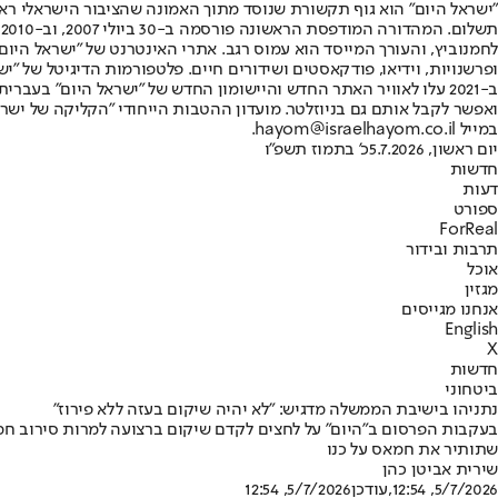
"ישראל היום" הוא גוף תקשורת שנוסד מתוך האמונה שהציבור הישראלי ראוי 
ת
ופרשנויות, וידיאו, פודקאסטים ושידורים חיים. פלטפורמות הדיגיטל של "ישרא
ב-2021 עלו לאוויר האתר החדש והיישומון החדש של "ישראל היום" בע
ואפשר לקבל אותם גם בניוזלטר. מועדון ההטבות הייחודי "הקליקה של ישרא
במייל hayom@israelhayom.co.il.
יום ראשון, 5.7.2026
כ' בתמוז תשפ"ו
חדשות
דעות
ספורט
ForReal
תרבות ובידור
אוכל
מגזין
אנחנו מגייסים
English
X
חדשות
ביטחוני
נתניהו בישיבת הממשלה מדגיש: "לא יהיה שיקום בעזה ללא פירוז"
בעקבות הפרסום ב"היום" על לחצים לקדם שיקום ברצועה למרות סירוב חמ
שתותיר את חמאס על כנו
שירית אביטן כהן
5/7/2026, 12:54
,עודכן
5/7/2026, 12:54