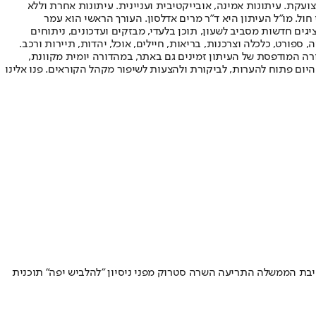
ועקת. עיתונות אמינה, אובייקטיבית ועניינית. עיתונות אחרת וללא
עור החשיפה הגבוה ביותר בימי חול. מו"ל העיתון היא ד"ר מרים אדלסון. העורך הראשי הוא עמר
 והעורך המייסד הוא עמוס רגב. אתרי האינטרנט של "ישראל היום" בעברית ובאנגלית, כמו כן היישומונים (אפליקציות) לאנדרואיד ול-iOS, מציגים חדשות מסביב לשעון, תוכן בלעדי, מבזקים ועדכונים, ניתוחים
, ספורט, כלכלה וצרכנות, בריאות, חיילים, אוכל, יהדות, תיירות ורכב.
דורה המודפסת של העיתון זמינים גם באתר, במהדורה יומית מקוונת,
היום פתוח להערות, לביקורת ולהצעות לשיפור מקהל הקוראים. פנו אלינו
בת הממשלה התריעה השרה סטרוק מפני ניסיון "להלביש יפה" תוכנית