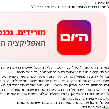
0
השמעה
לוחמים בדרום רצועת עזה (ארכיון). צילום: דובר צה"ל
בעקבות הפרסום ב"היום" על האפשרות לקדם מהלך שיקום ברצועת עזה חרף 
מחבלי חמאס גונבים משאיות עם סיוע הומניטרי בדיר אל בלאח
במהלך ישיבת הממשלה שהתקיימה היום (ראשון) פנתה השרה אורית סטרוק 
פירוז ולהלביש את זה יפה, ולומר ש'ניקח מחמאס שטח וגוף אוכלוסייה', 
נתניהו השיב לדברים באופן חד-משמעי: "לא יהיה שיקום בלי פירוז של השט
הדיון הגיע לאחר שבתחילת החודש
תיעדו משפחות שכולות
מטעם פורום גבורה 
לפי הדיווחים, דובר במהלך שלפיו מועצת השלום תפתח אזורים הומניטריים
מנשקה - בניגוד להבנות שהושגו.
טעינו? נתקן! אם מצאתם טעות בכתבה, נשמח שתשתפו אותנו