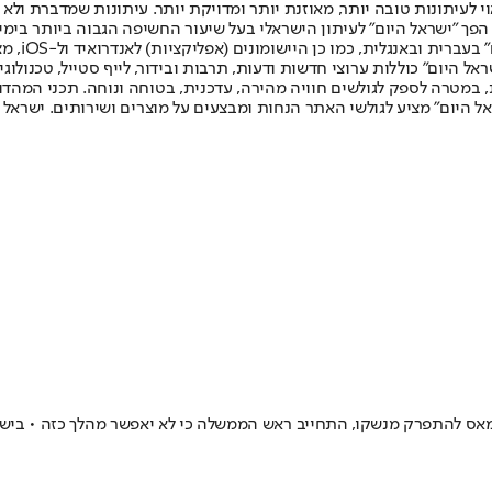
לעיתונות טובה יותר, מאוזנת יותר ומדויקת יותר. עיתונות שמדברת ולא צ
שלום. המהדורה המודפסת הראשונה פורסמה ב-30 ביולי 2007, וב-2010 הפך "ישראל היום" לעיתון הישראלי בעל שי
לחמנוביץ,
ל היום" כוללות ערוצי חדשות ודעות, תרבות ובידור, לייף סטייל, טכנולוגיה
ברית, במטרה לספק לגולשים חוויה מהירה, עדכנית, בטוחה ונוחה. תכני המה
ל היום" מציע לגולשי האתר הנחות ומבצעים על מוצרים ושירותים. ישראל 
אס להתפרק מנשקו, התחייב ראש הממשלה כי לא יאפשר מהלך כזה • בישי