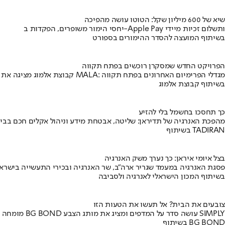
שיא של 600 מיליון שקל: הטוטו עושה מהפיכה
יחסי הימור משופרים, הפקדות ב-Apple Pay ותשלום זכיות מיידי
בשיתוף המועצה להסדר ההימורים בספורט
הפרויקט החדש שמסקרן רוכשים בפתח תקווה
קבוצת אלמוג מציגה את פרויקט MALA: מגדלי הפרימיום האחרונים בפתח תקווה
בשיתוף קבוצת אלמוג
כך תחסכו בחשמל בלי להזיע
מהפכת האנרגיה של תדיראן: שליטה, אבטחת מידע וניהול אקלים חכם בבי
בשיתוף TADIRAN
בצל איומי איראן: כך נערך משק האנרגיה
פסגת האנרגיה במעמד שגריר ארה"ב, שר האנרגיה ובכירי התעשייה בישראל
בשיתוף המכון הישראלי לאנרגיה ולסביבה
צובעים את הבית? אל תעשו את הטעות הזו
מומחה BG BOND עושה סדר על המדפים ומציג את מותג הצבע SIMPLY
בשיתוף BG BOND