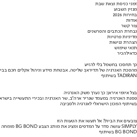
זמני כניסת וצאת שבת
מגזין השבוע
בחירות 2026
אודות
צור קשר
נבחרת הכתבים והפרשנים
מדיניות פרטיות
הצהרת נגישות
תנאי שימוש
כדאי
להכיר
כך תחסכו בחשמל בלי להזיע
מהפכת האנרגיה של תדיראן: שליטה, אבטחת מידע וניהול אקלים חכם בבי
בשיתוף TADIRAN
בצל איומי איראן: כך נערך משק האנרגיה
פסגת האנרגיה במעמד שגריר ארה"ב, שר האנרגיה ובכירי התעשייה בישראל
בשיתוף המכון הישראלי לאנרגיה ולסביבה
צובעים את הבית? אל תעשו את הטעות הזו
מומחה BG BOND עושה סדר על המדפים ומציג את מותג הצבע SIMPLY
בשיתוף BG BOND