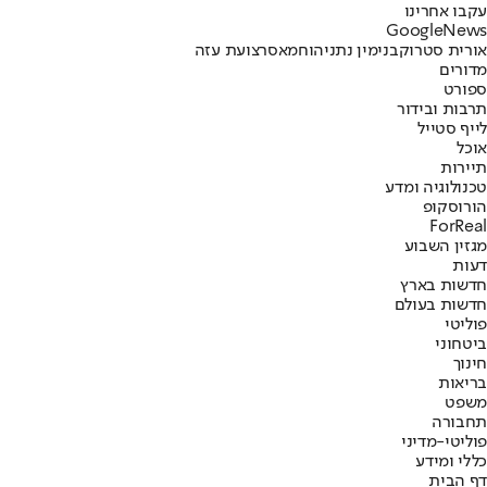
עקבו אחרינו
G
o
o
g
l
e
News
אורית סטרוק
בנימין נתניהו
חמאס
רצועת עזה
מדורים
ספורט
תרבות ובידור
לייף סטייל
אוכל
תיירות
טכנולוגיה ומדע
הורוסקופ
ForReal
מגזין השבוע
דעות
חדשות בארץ
חדשות בעולם
פוליטי
ביטחוני
חינוך
בריאות
משפט
תחבורה
פוליטי-מדיני
כללי ומידע
דף הבית