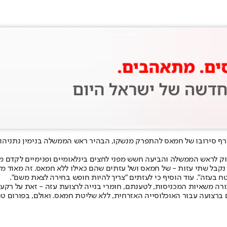
סירובו של חמאס להתפרק מנשקו, הבהיר ראש הממשלה בנימין נתניהו כי ל
לראש הממשלה והביעה חשש מפני לחצים בינלאומיים ופנימיים לקדם מתוו
ואז נקבל שתי עזות - של חמאס ושל עזתים שהם כאילו ללא חמאס. זה מאוד
ח בעזה". עוד הוסיף כי לעזתים "צריך להיות חופש בחירה לצאת משם".
משאיות המכניסות, לטענתם, חומרי בנייה לרצועת עזה - זאת על רקע אישור ישראלי לפיי
 ברצועה עבור האוכלוסייה האזרחית, ללא שליטת חמאס. ואולם, בפורום ט