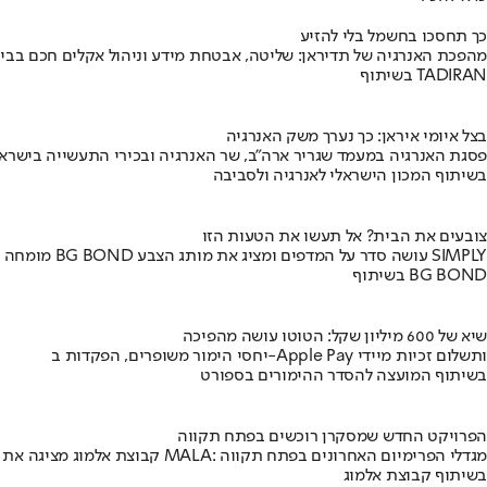
כך תחסכו בחשמל בלי להזיע
מהפכת האנרגיה של תדיראן: שליטה, אבטחת מידע וניהול אקלים חכם בבי
בשיתוף TADIRAN
בצל איומי איראן: כך נערך משק האנרגיה
פסגת האנרגיה במעמד שגריר ארה"ב, שר האנרגיה ובכירי התעשייה בישראל
בשיתוף המכון הישראלי לאנרגיה ולסביבה
צובעים את הבית? אל תעשו את הטעות הזו
מומחה BG BOND עושה סדר על המדפים ומציג את מותג הצבע SIMPLY
בשיתוף BG BOND
שיא של 600 מיליון שקל: הטוטו עושה מהפיכה
יחסי הימור משופרים, הפקדות ב-Apple Pay ותשלום זכיות מיידי
בשיתוף המועצה להסדר ההימורים בספורט
הפרויקט החדש שמסקרן רוכשים בפתח תקווה
קבוצת אלמוג מציגה את פרויקט MALA: מגדלי הפרימיום האחרונים בפתח תקווה
בשיתוף קבוצת אלמוג