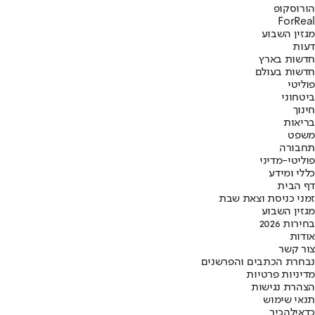
הורוסקופ
ForReal
מגזין השבוע
דעות
חדשות בארץ
חדשות בעולם
פוליטי
ביטחוני
חינוך
בריאות
משפט
תחבורה
פוליטי-מדיני
כללי ומידע
דף הבית
זמני כניסת וצאת שבת
מגזין השבוע
בחירות 2026
אודות
צור קשר
נבחרת הכתבים והפרשנים
מדיניות פרטיות
הצהרת נגישות
תנאי שימוש
כדאי
להכיר