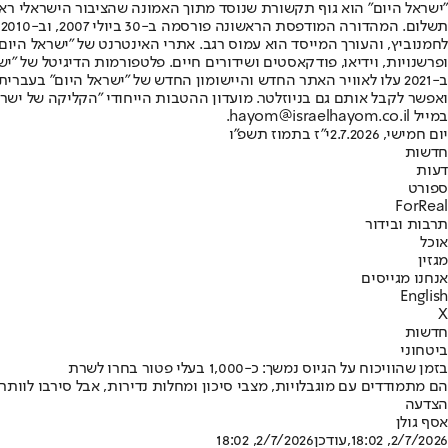
"ישראל היום" הוא גוף תקשורת שנוסד מתוך האמונה שהציבור הישראלי ראוי 
ת
ופרשנויות, וידיאו, פודקאסטים ושידורים חיים. פלטפורמות הדיגיטל של "ישרא
ב-2021 עלו לאוויר האתר החדש והיישומון החדש של "ישראל היום" בע
ואפשר לקבל אותם גם בניוזלטר. מועדון ההטבות הייחודי "הקליקה של ישרא
במייל hayom@israelhayom.co.il.
יום חמישי, 2.7.2026
י"ז בתמוז תשפ"ו
חדשות
דעות
ספורט
ForReal
תרבות ובידור
אוכל
מגזין
אנחנו מגייסים
English
X
חדשות
ביטחוני
בזמן שהוויכוח על הגיוס נמשך: כ-1,000 בעלי פטור בחרו לשרת
הצדעה
אסף גולן
2/7/2026, 18:02
,עודכן
2/7/2026, 18:02