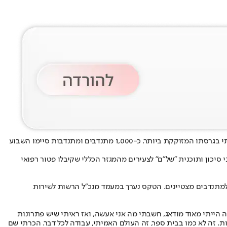
בימים אלו, כאשר השיח הציבורי סביב השוויון בנטל והחובה לשרת את המדינה מגיע לנקודת רתיחה, יש מי שמזכירים לנו מהו האתוס הישראלי האמיתי בגרסתו המזוקקת ביותר. כ-1,000 מתנדבים ומתנדבות סיימו השבוע
 סיכון ותוכנית "של"ם" לצעירים מהמגזר הכללי שקיבלו פטור רפואי
 למתנדבים מצטיינים. הטקס נערך במעמד מנכ"ל הרשות לשירות
 הייתי מאוד מודאג, חשבתי מה אני אעשה, ואז ראיתי שיש פתרונות
. זה לא כמו בבית ספר, זה העולם האמיתי, עבודה לכל דבר. הכרתי שם