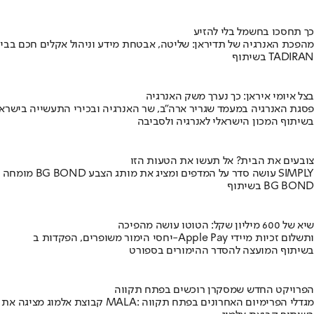
כך תחסכו בחשמל בלי להזיע
מהפכת האנרגיה של תדיראן: שליטה, אבטחת מידע וניהול אקלים חכם בבי
בשיתוף TADIRAN
בצל איומי איראן: כך נערך משק האנרגיה
פסגת האנרגיה במעמד שגריר ארה"ב, שר האנרגיה ובכירי התעשייה בישראל
בשיתוף המכון הישראלי לאנרגיה ולסביבה
צובעים את הבית? אל תעשו את הטעות הזו
מומחה BG BOND עושה סדר על המדפים ומציג את מותג הצבע SIMPLY
בשיתוף BG BOND
שיא של 600 מיליון שקל: הטוטו עושה מהפיכה
יחסי הימור משופרים, הפקדות ב-Apple Pay ותשלום זכיות מיידי
בשיתוף המועצה להסדר ההימורים בספורט
הפרויקט החדש שמסקרן רוכשים בפתח תקווה
קבוצת אלמוג מציגה את פרויקט MALA: מגדלי הפרימיום האחרונים בפתח תקווה