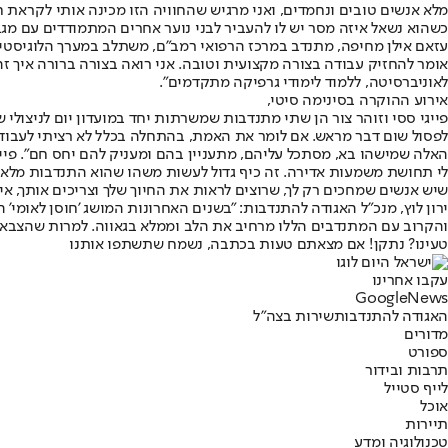
מלא אנשים טובים ונחמדים, ואני מרגיש שהחוויה הזו מכינה אותי לקראת ח
כשהוא נשאל איזה מסר יש לו להעביר לבני נוער אחרים המתמודדים עם מגבל
עזאם אילן מחיפה, מתנדב במרכז הרפואי רמב"ם, משתלב במערך הלוגיסטי ו
אומר להחזיק עבודה בצורה מקצועית וטובה. אני רואה בצורה ברורה איך ז
לאוניברסיטה, ללמוד לימודי גרפיקה מתקדמים".
אירוע ההוקרה בסינימה סיטי,
פייגי ססי וזוהר צור הן שתי מתנדבות שמשרתות יחד במועדון יום לניצולי 
לפסול שום דבר מראש. אם לומר את האמת, בהתחלה בכלל לא רציתי לעבוד 
האלה שמישהו בא, מסתכל עליהם, מתעניין בהם ומעניק להם יחס חם". פייג
לי תחושת משמעות אדירה. זה כיף גדול לעשות משהו שהוא התנדבות מלאה 
שיש אנשים שמחכים רק לך, שרוצים לראות את החיוך שלך וצריכים אותך, אי
ירון לוץ, מנכ"ל האגודה להתנדבות: "בשנים האחרונות המושג 'חוסן לאומי
והקרוב עם המתנדבים הללו מרחיב את הלב וממלא בגאווה. למרות שהצבא 
טעינו? נתקן! אם מצאתם טעות בכתבה, נשמח שתשתפו אותנו
עקבו אחרינו
G
o
o
g
l
e
News
האגודה להתנדבות
שירות בצה"ל
מדורים
ספורט
תרבות ובידור
לייף סטייל
אוכל
תיירות
טכנולוגיה ומדע