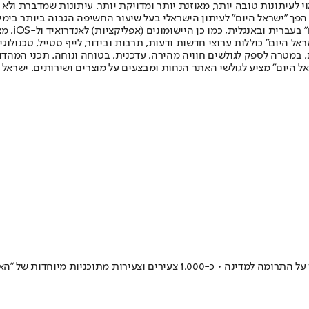
לעיתונות טובה יותר, מאוזנת יותר ומדויקת יותר. עיתונות שמדברת ולא צ
שלום. המהדורה המודפסת הראשונה פורסמה ב-30 ביולי 2007, וב-2010 הפך "ישראל היום" לעיתון הישראלי בעל שי
לחמנוביץ,
ל היום" כוללות ערוצי חדשות ודעות, תרבות ובידור, לייף סטייל, טכנולוגיה
ברית, במטרה לספק לגולשים חוויה מהירה, עדכנית, בטוחה ונוחה. תכני המה
ל היום" מציע לגולשי האתר הנחות ומבצעים על מוצרים ושירותים. ישראל 
הם מתמודדים עם מוגבלויות, מצבי סיכון ומחלות נדירות, אבל סירבו לוותר על הת