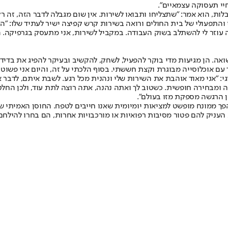
יי תעסוקה עצמאיים".
ות, הוא אמר: "שתצליחו ותבואו לשירות. אין שום מגבלה לדבר הזה, זה ר
התפעולי של בית החולים ורואה בשירות קרש קפיצה ישיר לעתיד שלו: "הש
ה עוזר לי להשתלב בשוק העבודה. במקביל לשירות, אני מתעסק בגרפיקה. 
שואה. הן מגיעות מדי בוקר להפעיל, לשחק, להקשיב ובעיקר להפיג את בדיד
עם אוכלוסייה מבוגרת וקצת חששתי. בסוף הלכתי על זה, והיום אני פשו
י: "אני מאוד אוהבת את השירות שלי ונהנית מכל רגע. לשבת איתם, לדבר
ומבחירה חופשית. כשטוב לך ואתה נהנה, אתה רוצה לתת עוד, ולכן החלט
ן הרגשה מספקת מזו בעולם".
' הפך ממונח מופשט למציאות יומיומית שאנו חייבים לטפח. החוסן האמיתי 
העניק להם פטור מסיבות רפואיות או מורכבויות אחרות, הם בחרו להיל