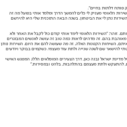
ק פותח דלתות בחיים".
ירות הלאומי מעניק לי כלים להמשך הדרך ומלמד אותי בפועל מה זה
השירות נתן לי את הביטחון. בשנה הבאה התוכנית שלי היא להירשם
ותם. זוהר: "השירות הלאומי לימד אותי קודם כול לקבל את האחר ולא
ט מאוהבת בהם. זה מדהים לראות כמה טוב זה עושה לאנשים המבוגרים
 איתם, השיחות הקטנות האלה, זה מה שעושה להם את היום. השירות נותן
תי להישאר שם לשנה שנייה ולתת עוד מעצמי. כשקמים בבוקר ויודעים
של מדינת ישראל נבנה כאן, דרך הצעירים המופלאים הללו. המפגש האישי
חם, להתעקש ולתת מעצמם בהתלהבות, בלהט ובמסירות."