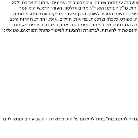
ועקת. עיתונות אמינה, אובייקטיבית ועניינית. עיתונות אחרת וללא
עור החשיפה הגבוה ביותר בימי חול. מו"ל העיתון היא ד"ר מרים אדלסון. העורך הראשי הוא עמר
 והעורך המייסד הוא עמוס רגב. אתרי האינטרנט של "ישראל היום" בעברית ובאנגלית, כמו כן היישומונים (אפליקציות) לאנדרואיד ול-iOS, מציגים חדשות מסביב לשעון, תוכן בלעדי, מבזקים ועדכונים, ניתוחים
, ספורט, כלכלה וצרכנות, בריאות, חיילים, אוכל, יהדות, תיירות ורכב.
דורה המודפסת של העיתון זמינים גם באתר, במהדורה יומית מקוונת,
היום פתוח להערות, לביקורת ולהצעות לשיפור מקהל הקוראים. פנו אלינו
רומה למדינה • כ-1,000 צעירים וצעירות מתוכניות מיוחדות של "האגודה להתנדבות" בחרו להילחם על הזכות לשרת • השבוע הם נפגשו ליום