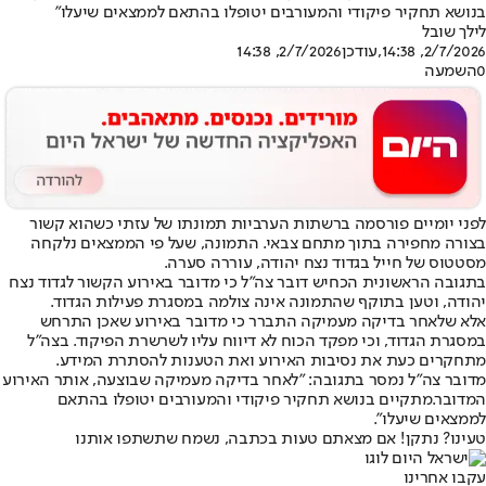
בנושא תחקיר פיקודי והמעורבים יטופלו בהתאם לממצאים שיעלו״
לילך שובל
2/7/2026, 14:38
,עודכן
2/7/2026, 14:38
0
השמעה
לפני יומיים פורסמה ברשתות הערביות תמונתו של עזתי כשהוא קשור
בצורה מחפירה בתוך מתחם צבאי. התמונה, שעל פי הממצאים נלקחה
מסטטוס של חייל בגדוד נצח יהודה, עוררה סערה.
בתגובה הראשונית הכחיש דובר צה”ל כי מדובר באירוע הקשור לגדוד נצח
יהודה, וטען בתוקף שהתמונה אינה צולמה במסגרת פעילות הגדוד.
אלא שלאחר בדיקה מעמיקה התברר כי מדובר באירוע שאכן התרחש
במסגרת הגדוד, וכי מפקד הכוח לא דיווח עליו לשרשרת הפיקוד. בצה”ל
מתחקרים כעת את נסיבות האירוע ואת הטענות להסתרת המידע.
מדובר צה״ל נמסר בתגובה: ״לאחר בדיקה מעמיקה שבוצעה, אותר האירוע
המדובר.מתקיים בנושא תחקיר פיקודי והמעורבים יטופלו בהתאם
לממצאים שיעלו״.
טעינו? נתקן! אם מצאתם טעות בכתבה, נשמח שתשתפו אותנו
עקבו אחרינו