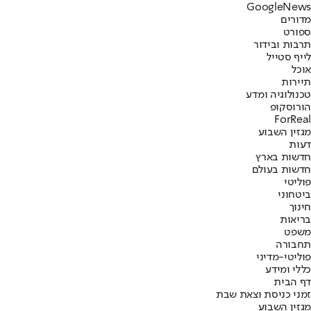
G
o
o
g
l
e
News
מדורים
ספורט
תרבות ובידור
לייף סטייל
אוכל
תיירות
טכנולוגיה ומדע
הורוסקופ
ForReal
מגזין השבוע
דעות
חדשות בארץ
חדשות בעולם
פוליטי
ביטחוני
חינוך
בריאות
משפט
תחבורה
פוליטי-מדיני
כללי ומידע
דף הבית
זמני כניסת וצאת שבת
מגזין השבוע