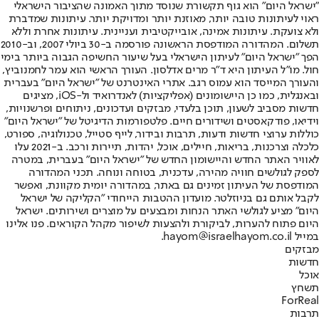
"ישראל היום" הוא גוף תקשורת שנוסד מתוך האמונה שהציבור הישראלי
ראוי לעיתונות טובה יותר, מאוזנת יותר ומדויקת יותר. עיתונות שמדברת
ולא צועקת. עיתונות אמינה, אובייקטיבית ועניינית. עיתונות אחרת וללא
תשלום. המהדורה המודפסת הראשונה פורסמה ב-30 ביולי 2007, וב-2010
הפך "ישראל היום" לעיתון הישראלי בעל שיעור החשיפה הגבוה ביותר בימי
חול. מו"ל העיתון היא ד"ר מרים אדלסון. העורך הראשי הוא עמר לחמנוביץ,
והעורך המייסד הוא עמוס רגב. אתרי האינטרנט של "ישראל היום" בעברית
ובאנגלית, כמו כן היישומונים (אפליקציות) לאנדרואיד ול-iOS, מציגים
חדשות מסביב לשעון, תוכן בלעדי, מבזקים ועדכונים, ניתוחים ופרשנויות,
וידיאו, פודקאסטים ושידורים חיים. פלטפורמות הדיגיטל של "ישראל היום"
כוללות ערוצי חדשות ודעות, תרבות ובידור, לייף סטייל, טכנולוגיה, ספורט,
כלכלה וצרכנות, בריאות, חיילים, אוכל, יהדות, תיירות ורכב. ב-2021 עלו
לאוויר האתר החדש והיישומון החדש של "ישראל היום" בעברית, במטרה
לספק לגולשים חוויה מהירה, עדכנית, בטוחה ונוחה. תכני המהדורה
המודפסת של העיתון זמינים גם באתר, במהדורה יומית מקוונת, ואפשר
לקבל אותם גם בניוזלטר. מועדון ההטבות הייחודי "הקליקה של ישראל
היום" מציע לגולשי האתר הנחות ומבצעים על מוצרים ושירותים. ישראל
היום פתוח להערות, לביקורת ולהצעות לשיפור מקהל הקוראים. פנו אלינו
במייל hayom@israelhayom.co.il.
מבזקים
חדשות
אוכל
תשחץ
ForReal
תרבות