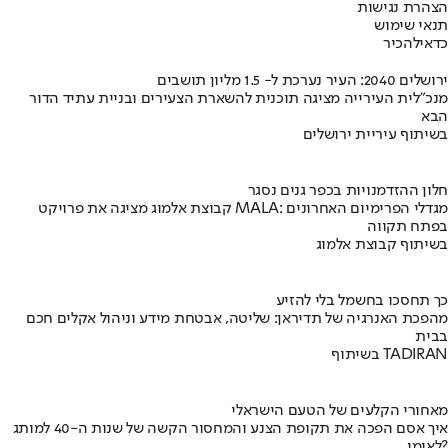
הצהרת נגישות
תנאי שימוש
כדאי
להכיר
ירושלים 2040: העיר נערכת ל- 1.5 מליון תושבים
מנכ"לית העירייה מציגה תוכנית להשארת הצעירים ובניית עתיד הדור
הבא
בשיתוף עיריית ירושלים
חלון ההזדמנויות בכפר גנים נסגר
קבוצת אלמוג מציגה את פרויקט MALA: מגדלי הפרימיום האחרונים
בפתח תקווה
בשיתוף קבוצת אלמוג
כך תחסכו בחשמל בלי להזיע
מהפכת האנרגיה של תדיראן: שליטה, אבטחת מידע וניהול אקלים חכם
בבית
בשיתוף TADIRAN
מאחורי הקלעים של הטעם הישראלי
איך אסם הפכה את תקופת הצנע והמחסור הקשה של שנות ה-40 למותג
לאומי?