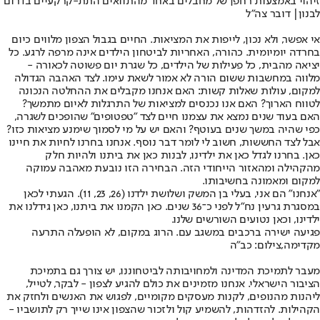
זיהוי באמצעות רחפן של מחבלים באחד מהתוואים התת-קרקעיים בדרום
לבנון| דובר צה"ל
אי אפשר, ולא נכון, לייפות את המציאות. החיים בגבול הצפון מלווים כיום
בחרדה יומיומית. כהורה, האחריות לביטחון הילדים אינה מרפה לרגע. כל
יציאה מהבית, כל פעילות של הילדים, כל שגרת יום פשוטה לכאורה -
מלווה במחשבות ששום הורה לא אמור לשאת עימו. לצד האהבה הגדולה
למקום, עולות שאלות קשות: האם אנחנו מקבלים את ההחלטה הנכונה
לטווח הארוך? האם אנו נכנסים למציאות של התרגלות לאיום מתמשך?
האם בעוד שנים נמצא את עצמנו חיים לצד "טפטופים" שהופכים לשגרה,
כפי שהיה במשך שנים בעוטף? והאם יש על מי לסמוך שימנע מציאות כזו?
אבל לצד החששות, חשוב לי לומר דבר נוסף. אנחנו בחרנו לחיות את חיינו
כאן. בחרנו לגדל כאן את ילדינו, לבנות כאן את ביתנו ולהיות חלק
מהקהילה ומהאזור הייחודי הזה. הבחירה הזו נובעת מאהבה עמוקה
למקום ומאמונה בחשיבותו.
"אנחנו" הם אני, בעלי בן המשק ושלושת ילדנו (26, 23, 11). הגעתי לכאן
במסגרת גרעין נח"ל לפני כ־36 שנים. כאן הקמנו את ביתנו, כאן גידלנו את
ילדינו, וכאן נטועים השורשים שלנו.
פגיעה ישירה ברכבים במשגב עם. הרוג במקום, לא הופעלה התרעה
מקדימה,צילום: כב"ה
מעבר לתמיכת המדינה ולמחויבותה לביטחוננו, יש צורך גם בתמיכת
הציבור הישראלי. אנחנו מזמינים את כולם להגיע לצפון - לבקר, לטייל,
ליהנות מהנופים, לקנות מעסקים מקומיים, לפגוש את האנשים ולחזק את
הקהילות. להזדהות, להשמיע קול ולזכור שהצפון אינו שייך רק לתושביו -