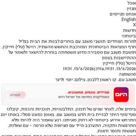
אוכל
מגזין
אנחנו מגייסים
English
X
חדשות
ביטחוני
למרות הפחדים: תושבי משגב עם בוחרים לבנות את הבית בגליל
חרף המציאות הביטחונית המורכבת והחשש מהעתיד, רויטל (טלי) חייקין,
תושבת משגב עם מסבירה מדוע משפחתה בוחרת להישאר ולשמור על
ההתיישבות בצפון
רויטל (טלי) חייקין
13/6/2026, 19:31
,עודכן
13/6/2026, 19:31
0
השמעה
משגב עם. קו ראשון ללבנון. צילום: יוסי זליגר
בימים אלה, לאחר שנים של תכנון, התלבטויות, תוכניות והכנות, קיבלנו
סוף־סוף היתר לבניית בית חדש במשגב עם. באופן כמעט סמלי, באותו יום
התרחש אירוע ביטחוני לא רחוק מאיתנו. רגע שאמור היה להיות מלא
התרגשות ותקווה, התערבב מייד עם מציאות שלא מרפה - עם שאלות,
חששות וחוסר ודאות.