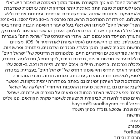
"ישראל היום" הוא גוף תקשורת שנוסד מתוך האמונה שהציבור הישראלי
ראוי לעיתונות טובה יותר, מאוזנת יותר ומדויקת יותר. עיתונות שמדברת
ולא צועקת. עיתונות אמינה, אובייקטיבית ועניינית. עיתונות אחרת וללא
תשלום. המהדורה המודפסת הראשונה פורסמה ב-30 ביולי 2007, וב-2010
הפך "ישראל היום" לעיתון הישראלי בעל שיעור החשיפה הגבוה ביותר בימי
חול. מו"ל העיתון היא ד"ר מרים אדלסון. העורך הראשי הוא עמר לחמנוביץ,
והעורך המייסד הוא עמוס רגב. אתרי האינטרנט של "ישראל היום" בעברית
ובאנגלית, כמו כן היישומונים (אפליקציות) לאנדרואיד ול-iOS, מציגים
חדשות מסביב לשעון, תוכן בלעדי, מבזקים ועדכונים, ניתוחים ופרשנויות,
וידיאו, פודקאסטים ושידורים חיים. פלטפורמות הדיגיטל של "ישראל היום"
כוללות ערוצי חדשות ודעות, תרבות ובידור, לייף סטייל, טכנולוגיה, ספורט,
כלכלה וצרכנות, בריאות, חיילים, אוכל, יהדות, תיירות ורכב. ב-2021 עלו
לאוויר האתר החדש והיישומון החדש של "ישראל היום" בעברית, במטרה
לספק לגולשים חוויה מהירה, עדכנית, בטוחה ונוחה. תכני המהדורה
המודפסת של העיתון זמינים גם באתר, במהדורה יומית מקוונת, ואפשר
לקבל אותם גם בניוזלטר. מועדון ההטבות הייחודי "הקליקה של ישראל
היום" מציע לגולשי האתר הנחות ומבצעים על מוצרים ושירותים. ישראל
היום פתוח להערות, לביקורת ולהצעות לשיפור מקהל הקוראים. פנו אלינו
במייל hayom@israelhayom.co.il.
יום שבת, 13.6.2026
כ"ח בסיון תשפ"ו
חדשות
דעות
ספורט
ForReal
תרבות ובידור