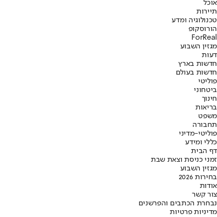
אוכל
תיירות
טכנולוגיה ומדע
הורוסקופ
ForReal
מגזין השבוע
דעות
חדשות בארץ
חדשות בעולם
פוליטי
ביטחוני
חינוך
בריאות
משפט
תחבורה
פוליטי-מדיני
כללי ומידע
דף הבית
זמני כניסת וצאת שבת
מגזין השבוע
בחירות 2026
אודות
צור קשר
נבחרת הכתבים והפרשנים
מדיניות פרטיות