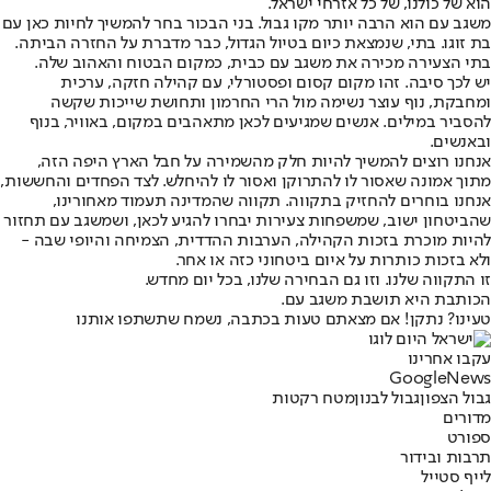
הוא של כולנו, של כל אזרחי ישראל.
משגב עם הוא הרבה יותר מקו גבול. בני הבכור בחר להמשיך לחיות כאן עם
בת זוגו. בתי, שנמצאת כיום בטיול הגדול, כבר מדברת על החזרה הביתה.
בתי הצעירה מכירה את משגב עם כבית, כמקום הבטוח והאהוב שלה.
יש לכך סיבה. זהו מקום קסום ופסטורלי, עם קהילה חזקה, ערכית
ומחבקת, נוף עוצר נשימה מול הרי החרמון ותחושת שייכות שקשה
להסביר במילים. אנשים שמגיעים לכאן מתאהבים במקום, באוויר, בנוף
ובאנשים.
אנחנו רוצים להמשיך להיות חלק מהשמירה על חבל הארץ היפה הזה,
מתוך אמונה שאסור לו להתרוקן ואסור לו להיחלש. לצד הפחדים והחששות,
אנחנו בוחרים להחזיק בתקווה. תקווה שהמדינה תעמוד מאחורינו,
שהביטחון ישוב, שמשפחות צעירות יבחרו להגיע לכאן, ושמשגב עם תחזור
להיות מוכרת בזכות הקהילה, הערבות ההדדית, הצמיחה והיופי שבה -
ולא בזכות כותרות על איום ביטחוני כזה או אחר.
זו התקווה שלנו. וזו גם הבחירה שלנו, בכל יום מחדש.
הכותבת היא תושבת משגב עם.
טעינו? נתקן! אם מצאתם טעות בכתבה, נשמח שתשתפו אותנו
עקבו אחרינו
G
o
o
g
l
e
News
גבול הצפון
גבול לבנון
מטח רקטות
מדורים
ספורט
תרבות ובידור
לייף סטייל