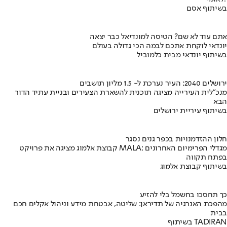
בשיתוף אסם
אתם עוד לא שם? הטיסה למונדיאל כבר יצאה
יונדאי לוקחת אתכם לבמה הכי גדולה בעולם
בשיתוף יונדאי מבית כלמוביל
ירושלים 2040: העיר נערכת ל- 1.5 מליון תושבים
מנכ"לית העירייה מציגה תוכנית להשארת הצעירים ובניית עתיד הדור
הבא
בשיתוף עיריית ירושלים
חלון ההזדמנויות בכפר גנים נסגר
קבוצת אלמוג מציגה את פרויקט MALA: מגדלי הפרימיום האחרונים
בפתח תקווה
בשיתוף קבוצת אלמוג
כך תחסכו בחשמל בלי להזיע
מהפכת האנרגיה של תדיראן: שליטה, אבטחת מידע וניהול אקלים חכם
בבית
בשיתוף TADIRAN