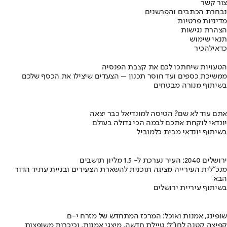
צור קשר
נבחרת הכתבים והפרשנים
מדיניות פרטיות
הצהרת נגישות
תנאי שימוש
כדאי
להכיר
הטעויות שיחתכו לכם את קצבת הפנסיה
ממשיכת כספים ועד חוסר תכנון – הצעדים שיצילו את הכסף שלכם
בשיתוף מנורה מבטחים
אתם עוד לא שם? הטיסה למונדיאל כבר יצאה
יונדאי לוקחת אתכם לבמה הכי גדולה בעולם
בשיתוף יונדאי מבית כלמוביל
ירושלים 2040: העיר נערכת ל- 1.5 מליון תושבים
מנכ"לית העירייה מציגה תוכנית להשארת הצעירים ובניית עתיד הדור
הבא
בשיתוף עיריית ירושלים
שופינג, אמנות ואוכל: המרכז המתחדש של מזרח י-ם
קפיצה קטנה לחו"ל: טיילת חדשה, מיצגי אמנות, וכיכרות משופצות