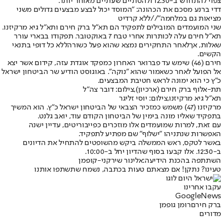
צפוי להתחדש ב-12:30 ולהסתיים שעתיים מאוחר יותר.
דדי ברנע מסכם את הכהונה: "המוסד יכול לבצע מבצעים גדולים משני
מציאות גם במלחמה"//ללא קרדיט
שני המועמדים המובילים לתפקיד הם תא"ל ברק חירם ותא"ל גיא מרקיזנו.
תא"ל חירם עלה לכותרות אחרי טבח 7 באוקטובר. תפקודו בבארי עורר
שאלות, אך
לאחר התחקירים נמצא שהוא פעל כשורה
ללא כל דופי בתנאי
הקשים.
חירם (46) שימש עד פברואר האחרון כמפקד אוגדת עזה, קידום אשר יצא
אל הפועל לאחר כשאמור שהוא "נוקה". באוגוסט הודיע שר הביטחון ישראל
כ"ץ כי הוא ימונה לראש חטיבת המבצעים.
תת-אלוף ברק חירם (ארכיון),צילום: דובר צה"ל
תא"ל גיא מרקיזנו,צילום: יוסי זליגר
מרקיזנו (47) משמש כמזכיר הצבאי של הביטחון ישראל כ"ץ. הוא המשיך
בתפקיד שאליו מונה בימין של הביטחון הקודם עוד, יואב גלנט.
עם זאת, למרות שמועמדים אלו מוזכרים כפייבוריטים, עדיין ישנה
האפשרות שנתניהו "ישלוף" שם מפתיע לתפקיד.
באשר לטקס, ראש הממשלה ביקש מהשופטים להתחיל את הדיונים
ב-12:30. אלו קבעו בסוף שהדיון יחל ב-10:00.
השתתפה בהכנת הידיעה:
אלינור שירקני-קופמן
טעינו? נתקן! אם מצאתם טעות בכתבה, נשמח שתשתפו אותנו
עקבו אחרינו
G
o
o
g
l
e
News
ברק חירם
רומן גופמן
מדורים