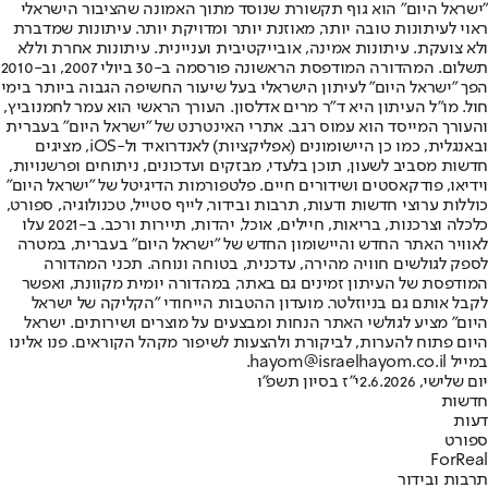
"ישראל היום" הוא גוף תקשורת שנוסד מתוך האמונה שהציבור הישראלי
ראוי לעיתונות טובה יותר, מאוזנת יותר ומדויקת יותר. עיתונות שמדברת
ולא צועקת. עיתונות אמינה, אובייקטיבית ועניינית. עיתונות אחרת וללא
תשלום. המהדורה המודפסת הראשונה פורסמה ב-30 ביולי 2007, וב-2010
הפך "ישראל היום" לעיתון הישראלי בעל שיעור החשיפה הגבוה ביותר בימי
חול. מו"ל העיתון היא ד"ר מרים אדלסון. העורך הראשי הוא עמר לחמנוביץ,
והעורך המייסד הוא עמוס רגב. אתרי האינטרנט של "ישראל היום" בעברית
ובאנגלית, כמו כן היישומונים (אפליקציות) לאנדרואיד ול-iOS, מציגים
חדשות מסביב לשעון, תוכן בלעדי, מבזקים ועדכונים, ניתוחים ופרשנויות,
וידיאו, פודקאסטים ושידורים חיים. פלטפורמות הדיגיטל של "ישראל היום"
כוללות ערוצי חדשות ודעות, תרבות ובידור, לייף סטייל, טכנולוגיה, ספורט,
כלכלה וצרכנות, בריאות, חיילים, אוכל, יהדות, תיירות ורכב. ב-2021 עלו
לאוויר האתר החדש והיישומון החדש של "ישראל היום" בעברית, במטרה
לספק לגולשים חוויה מהירה, עדכנית, בטוחה ונוחה. תכני המהדורה
המודפסת של העיתון זמינים גם באתר, במהדורה יומית מקוונת, ואפשר
לקבל אותם גם בניוזלטר. מועדון ההטבות הייחודי "הקליקה של ישראל
היום" מציע לגולשי האתר הנחות ומבצעים על מוצרים ושירותים. ישראל
היום פתוח להערות, לביקורת ולהצעות לשיפור מקהל הקוראים. פנו אלינו
במייל hayom@israelhayom.co.il.
יום שלישי, 2.6.2026
י"ז בסיון תשפ"ו
חדשות
דעות
ספורט
ForReal
תרבות ובידור