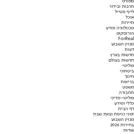
ספורט
תרבות ובידור
לייף סטייל
אוכל
תיירות
טכנולוגיה ומדע
הורוסקופ
ForReal
מגזין השבוע
דעות
חדשות בארץ
חדשות בעולם
פוליטי
ביטחוני
חינוך
בריאות
משפט
תחבורה
פוליטי-מדיני
כללי ומידע
דף הבית
זמני כניסת וצאת שבת
מגזין השבוע
בחירות 2026
אודות