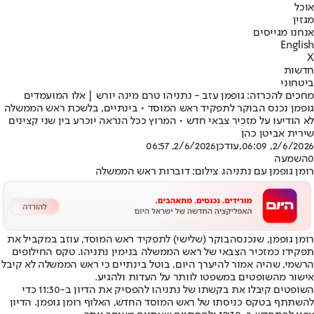
אוכל
מגזין
אנחנו מגייסים
English
X
חדשות
ביטחוני
מחכים להכרזה: גופמן עזב - נתניהו טרם מינה יורש | אלו המועמדים
גופמן נכנס הבוקר לתפקיד ראש המוסד • בינתיים, בלשכת ראש הממשלה
לא הודיעו על מזכיר צבאי חדש • המרוץ ככל הנראה יוכרע בין שני קצינים
שירית אביטן כהן
2/6/2026, 06:09
,עודכן
2/6/2026, 06:57
0
השמעה
רומן גופמן עם נתניהו. צילום: דוברות ראש הממשלה
רומן גופמן, ש
נכנס
הבוקר (שלישי) לתפקיד ראש המוסד, עוזב במקביל את
תפקידו כמזכיר הצבאי של ראש הממשלה בנימין נתניהו. טקס החילופים
הרשמי, שהיה אמור להיערך היום, בוטל בינתיים כי ראש הממשלה לא קיבל
אישור מהשופטים במשפטו לוותר על העדות ולהגיע.
השופטים קיבלו את בקשתו של נתניהו להפסיק את הדיון ב-11:30 כדי
להשתתף בטקס כניסתו של ראש המוסד החדש, האלוף רומן גופמן. הדיון