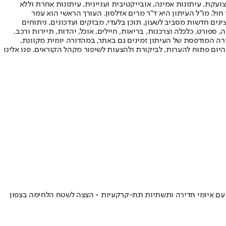
ועקת. עיתונות אמינה, אובייקטיבית ועניינית. עיתונות אחרת וללא
עור החשיפה הגבוה ביותר בימי חול. מו"ל העיתון היא ד"ר מרים אדלסון. העורך הראשי הוא עמר
 והעורך המייסד הוא עמוס רגב. אתרי האינטרנט של "ישראל היום" בעברית ובאנגלית, כמו כן היישומונים (אפליקציות) לאנדרואיד ול-iOS, מציגים חדשות מסביב לשעון, תוכן בלעדי, מבזקים ועדכונים, ניתוחים
, ספורט, כלכלה וצרכנות, בריאות, חיילים, אוכל, יהדות, תיירות ורכב.
דורה המודפסת של העיתון זמינים גם באתר, במהדורה יומית מקוונת,
היום פתוח להערות, לביקורת ולהצעות לשיפור מקהל הקוראים. פנו אלינו
ת עם איומי חדירה ותשתיות תת-קרקעיות • הצצה לשטח הלחימה בצפון