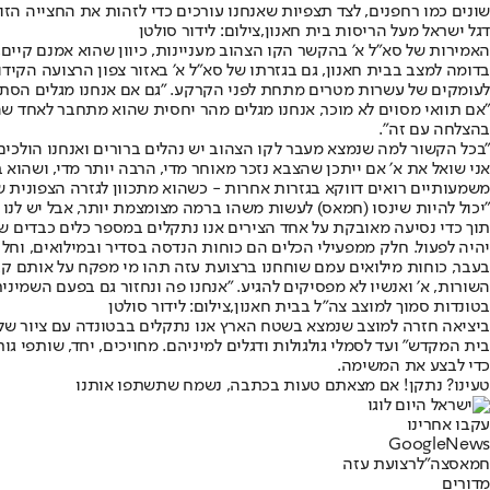
שונים כמו רחפנים, לצד תצפיות שאנחנו עורכים כדי לזהות את החצייה הזו
דגל ישראל מעל הריסות בית חאנון,צילום: לידור סולטן
האמירות של סא״ל א׳ בהקשר הקו הצהוב מעניינות, כיוון שהוא אמנם קיי
בדומה למצב בבית חאנון, גם בגזרתו של סא״ל א׳ באזור צפון הרצועה הק
לעומקים של עשרות מטרים מתחת לפני הקרקע. ״גם אם אנחנו מגלים הסתעפ
״אם תוואי מסוים לא מוכר, אנחנו מגלים מהר יחסית שהוא מתחבר לאחד 
בהצלחה עם זה״.
"בכל הקשור למה שנמצא מעבר לקו הצהוב יש נהלים ברורים ואנחנו הולכים ל
אני שואל את א׳ אם ייתכן שהצבא נזכר מאוחר מדי, הרבה יותר מדי, ושהוא
משמעותיים רואים דווקא בגזרות אחרות - כשהוא מתכוון לגזרה הצפונית שק
״יכול להיות שינסו (חמאס) לעשות משהו ברמה מצומצמת יותר, אבל יש לנו פ
תוך כדי נסיעה מאובקת על אחד הצירים אנו נתקלים במספר כלים כבדים ש
יהיה לפעול. חלק ממפעילי הכלים הם כוחות הנדסה בסדיר ובמילואים, וחל
בעבר, כוחות מילואים עמם שוחחנו ברצועת עזה תהו מי מפקח על אותם קבל
השורות, א׳ ואנשיו לא מפסיקים להגיע. ״אנחנו פה ונחזור גם בפעם השמיני
בטונדות סמוך למוצב צה"ל בבית חאנון,צילום: לידור סולטן
ביציאה חזרה למוצב שנמצא בשטח הארץ אנו נתקלים בבטונדה עם ציור של ב
בית המקדש״ ועד לסמלי גולגולות ודגלים למיניהם. מחויכים, יחד, שותפי ג
כדי לבצע את המשימה.
טעינו? נתקן! אם מצאתם טעות בכתבה, נשמח שתשתפו אותנו
עקבו אחרינו
G
o
o
g
l
e
News
חמאס
צה"ל
רצועת עזה
מדורים