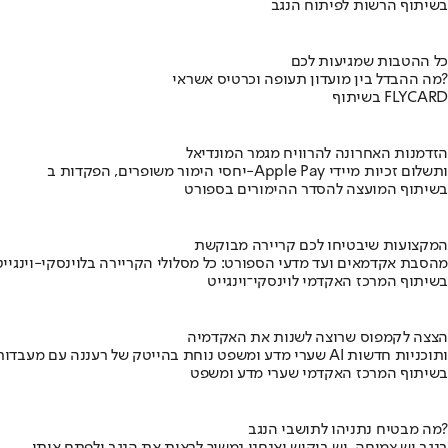
בשיתוף הרשות לפיתוח הנגב
כל ההטבות שמגיעות לכם
מה ההבדל בין מועדון תעופה וכרטיס אשראי?
בשיתוף FLYCARD
הזדמנות האחרונה להרוויח מגמר המונדיאל
יחסי הימור משופרים, הפקדות ב-Apple Pay ותשלום זכיות מיידי
בשיתוף המועצה להסדר ההימורים בספורט
המקצועות שיבטיחו לכם קריירה מבוקשת
מהסבת אקדמאים ועד מדעי הספורט: כל מסלולי הקריירה בלוינסקי-וינגייט
בשיתוף המרכז האקדמי לוינסקי־וינגייט
הצצה לקמפוס שרוצה לשנות את האקדמיה
שערי מדע ומשפט נוחת בהייטק של רעננה עם מעבדות AI ותוכניות חדשות
בשיתוף המרכז האקדמי שערי מדע ומשפט
מה מבטיח נתניהו לתושבי הנגב?