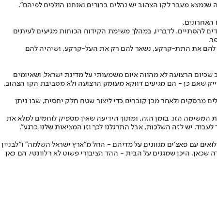
ה שנמצא מעבר לקו הצהוב יש נהלים ברורים ואנחנו הולכים לפיהם״.
 האחרונים.
ים להסתיים. לדבריו, במהלך משימת הקידוח הכוחות מגיעים לעיתים
ר.
ים להם את התת-קרקע, נשאר להם רק את העל-קרקע, ושיהיה להם
ב שכיום הרצועה לא מהווה איום משמעותי על מדינת ישראל, ושאיומים
ייק שאם כן - הם מגיעים דווקא מעומק הרצועה ולא מסביבת הקו הצהוב.
ם מרסקים ולאחר מכן קוברים כדי ליצור שטח חלק יחסית, שבו ניתן
ת המשימה הזו. בזמן הזה, ומתוך הידיעה שאין מספיק לוחמים למלא את
עבוד. יש לזה השלכות, אבל התרגלנו לכך וזו המציאות שלנו כרגע״.
אים עם פאצ׳ים מגוונים על מדיהם - החל מ״ארץ ישראל השלמה״ ו״לבניין
 שכאן, היכן שמגנים על הבית - ההד הציבורי פשוט לא רלוונטי. הם כאן