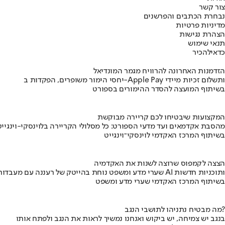
צור קשר
נבחרת הכתבים והפרשנים
מדיניות פרטיות
הצהרת נגישות
תנאי שימוש
כדאי
להכיר
הזדמנות האחרונה להרוויח מגמר המונדיאל
יחסי הימור משופרים, הפקדות ב-Apple Pay ותשלום זכיות מיידי
בשיתוף המועצה להסדר ההימורים בספורט
המקצועות שיבטיחו לכם קריירה מבוקשת
מהסבת אקדמאים ועד מדעי הספורט: כל מסלולי הקריירה בלוינסקי-וינגייט
בשיתוף המרכז האקדמי לוינסקי־וינגייט
הצצה לקמפוס שרוצה לשנות את האקדמיה
שערי מדע ומשפט נוחת בהייטק של רעננה עם מעבדות AI ותוכניות חדשות
בשיתוף המרכז האקדמי שערי מדע ומשפט
מה מבטיח נתניהו לתושבי הנגב?
בנגב יש צמיחה, יש ביקוש ואנחנו נמשיך לראות את הנגב ולפתח אותו