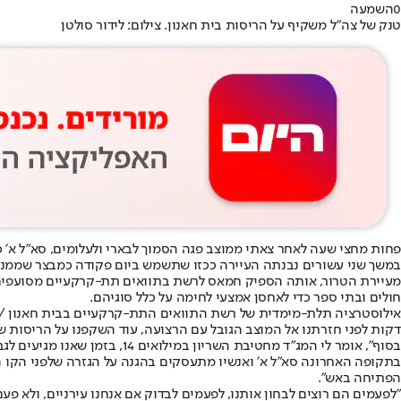
0
השמעה
טנק של צה"ל משקיף על הריסות בית חאנון. צילום: לידור סולטן
פחות מחצי שעה לאחר צאתי ממוצב פגה הסמוך לבארי ולעלומים, סא״ל א׳ כ
מעיירת הטרור, אותה הספיק חמאס לרשת בתוואים תת-קרקעיים מסועפים ו
חולים ובתי ספר כדי לאחסן אמצעי לחימה על כלל סוגיהם.
אילוסטרציה תלת-מימדית של רשת התוואים התת-קרקעיים בבית חאנון //
דקות לפני חזרתנו אל המוצב הגובל עם הרצועה, עוד השקפנו על הריסות שכו
בסוף״, אומר לי המג״ד מחטיבת השריון במילואים 14, בזמן שאנו מגיעים לגבעה המשקיפה עד הים. ״שטוח, נקי, כך שאני יכול לראות את כל מה שמגיע מעל הקרקע. אם כל הגזרה הייתה נראית כך היינו מסודרים״.
בתקופה האחרונה סא״ל א׳ ואנשיו מתעסקים בהגנה על הגזרה שלפני הקו הצ
הפתיחה באש״.
״לפעמים הם רוצים לבחון אותנו, לפעמים לבדוק אם אנחנו עירניים, ולא פע