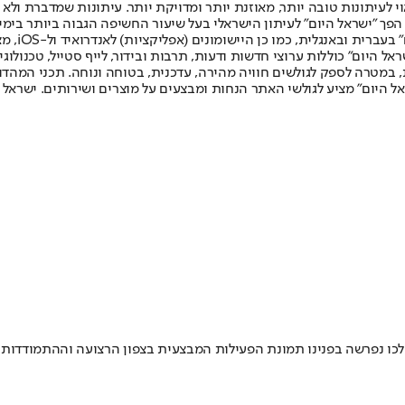
לעיתונות טובה יותר, מאוזנת יותר ומדויקת יותר. עיתונות שמדברת ולא צ
שלום. המהדורה המודפסת הראשונה פורסמה ב-30 ביולי 2007, וב-2010 הפך "ישראל היום" לעיתון הישראלי בעל שי
לחמנוביץ,
ל היום" כוללות ערוצי חדשות ודעות, תרבות ובידור, לייף סטייל, טכנולוגיה
ברית, במטרה לספק לגולשים חוויה מהירה, עדכנית, בטוחה ונוחה. תכני המה
ל היום" מציע לגולשי האתר הנחות ומבצעים על מוצרים ושירותים. ישראל 
מהלכו נפרשה בפנינו תמונת הפעילות המבצעית בצפון הרצועה וההתמודדו