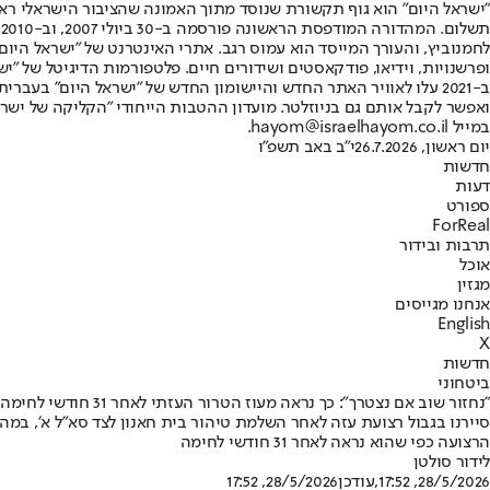
"ישראל היום" הוא גוף תקשורת שנוסד מתוך האמונה שהציבור הישראלי ראוי 
ת
ופרשנויות, וידיאו, פודקאסטים ושידורים חיים. פלטפורמות הדיגיטל של "ישרא
ב-2021 עלו לאוויר האתר החדש והיישומון החדש של "ישראל היום" בע
ואפשר לקבל אותם גם בניוזלטר. מועדון ההטבות הייחודי "הקליקה של ישרא
במייל hayom@israelhayom.co.il.
יום ראשון, 26.7.2026
י"ב באב תשפ"ו
חדשות
דעות
ספורט
ForReal
תרבות ובידור
אוכל
מגזין
אנחנו מגייסים
English
X
חדשות
ביטחוני
"נחזור שוב אם נצטרך": כך נראה מעוז הטרור העזתי לאחר 31 חודשי לחימה
סיירנו בגבול רצועת עזה לאחר השלמת טיהור בית חאנון לצד סא״ל א׳, ב
הרצועה כפי שהוא נראה לאחר 31 חודשי לחימה
לידור סולטן
28/5/2026, 17:52
,עודכן
28/5/2026, 17:52