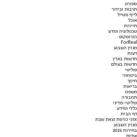
ספורט
תרבות ובידור
לייף סטייל
אוכל
תיירות
טכנולוגיה ומדע
הורוסקופ
ForReal
מגזין השבוע
דעות
חדשות בארץ
חדשות בעולם
פוליטי
ביטחוני
חינוך
בריאות
משפט
תחבורה
פוליטי-מדיני
כללי ומידע
דף הבית
זמני כניסת וצאת שבת
מגזין השבוע
בחירות 2026
אודות