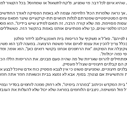
, שהיא איום לכל דבר. מי שמגיע, נלקח לתשאול או שמחוסל. בכל הקשור למ
ם, אך נראה שלמרות הכול הלחימה עצמה לא באמת הפסיקה לאורך החודשים
ידוחים הסטטיסטיים שמטרתם לגלות תוואים תת-קרקעיים שיצר חמאס עומד
ות מסוימת, מה שלא קורה הרבה, זה תואם למידע שיש בידינו״, הוא מספ
שהכרנו מלפני שנים, כך שלא מפתיעים אותנו באמת בהקשר הזה. כששולל
פיהם״. סא"ל א משקיף על הריסות בית חאנון,צילום: לידור סולטן
 בכלל צריך להכין את עצמו לאיום אחר משטח הרצועה. במענה לכך הוא משי
יבלה את הפוקוס. ״את הרחפנים אנחנו בקושי רואים כאן״, הוא אומר, ומד
י כמה יכולות״.
מתחילים להרוס שאריות של מה שהיה פעם מבנים. את ההריסות הללו הכלי
ק הם קבלנים חיצוניים שצה״ל מעסיק.
נים חיצוניים, שמגיעים פשוט כי אין לצבא מספיק כוח אדם שיוכל לבצע א
ת והתשיעית אם נצטרך. בסוף, אבא לא נמצא בבית וכשאתה חוזר אתה חוזר ל
ית המקדש וכיתוב ״במהרה בימינו״, ולא רחוק ממנה לוחמים בסדיר ובמילו
ורל מול המשימה, ניצבים הלוחמים במראה שלא יכול שלא להעלות את העובדה