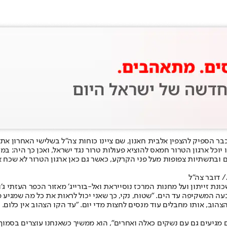
בר הספיק להצפין אל
בית חאנון
, שם ציינו כוחות צה״ל בשלישי האחרון 
בתשתיות צפופות מעל פני הקרקע, כאשר גם כאן ארגון הטרור לא שכח א
 דובר צה"ל
נת זייתון ועל מחנות המרכז נוסייראת ואל-בורייג׳ מאזור הכפר העזתי ג׳ו
הוב, אותו מחבלים עוד מנסים לחצות מדי יום. ״עד הקו הצהוב אין כלום.
ם מגיעים גם עם נשקים כאלה ואחרים״, הוא ממשיך כשאנחנו עוצרים בסמוך 