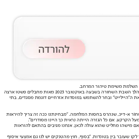
את השלמת משימת טיהור המרחב.
במשך שני עשורים נבנתה העיירה ככזו שתשמש ביום פקודה כמבצר שממנו יוכל ארגון הטרור חמאס להוציא פעולות טרור נגד ישראל, ואכן כך היה: במהלך השבת השחורה בשבעה באוקטובר 2023 מאות מחבלים פשטו ארצה
ת ה״היילייט״ ובחר להשתמש במוסדות אזרחיים דוגמת מסגדים, בתי
ּחוֹר א-דיכּ, שנהרס בחסות המלחמה. ״מבחינתנו ככה זה צריך להיראות
 אם מישהו מחליט שהוא עולה לכאן, אנחנו מגיבים בהתאם להוראות
לקו שעובר בין בטונדות. ״בסוף, חוץ מהטנקים יש לנו גם אמצעי איסוף