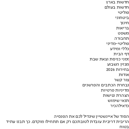
חדשות בארץ
חדשות בעולם
פוליטי
ביטחוני
חינוך
בריאות
משפט
תחבורה
פוליטי-מדיני
כללי ומידע
דף הבית
זמני כניסת וצאת שבת
מגזין השבוע
בחירות 2026
אודות
צור קשר
נבחרת הכתבים והפרשנים
מדיניות פרטיות
הצהרת נגישות
תנאי שימוש
כדאי
להכיר
הסוד של איינשטיין שיגדיל לכם את הפנסיה
הריבית דריבית עובדת לטובתכם רק אם תתחילו מוקדם. כך תבנו עתיד
בטוח