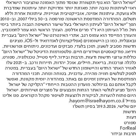
"ישראל היום" הוא גוף תקשורת שנוסד מתוך האמונה שהציבור הישראלי
ראוי לעיתונות טובה יותר, מאוזנת יותר ומדויקת יותר. עיתונות שמדברת
ולא צועקת. עיתונות אמינה, אובייקטיבית ועניינית. עיתונות אחרת וללא
תשלום. המהדורה המודפסת הראשונה פורסמה ב-30 ביולי 2007, וב-2010
הפך "ישראל היום" לעיתון הישראלי בעל שיעור החשיפה הגבוה ביותר בימי
חול. מו"ל העיתון היא ד"ר מרים אדלסון. העורך הראשי הוא עמר לחמנוביץ,
והעורך המייסד הוא עמוס רגב. אתרי האינטרנט של "ישראל היום" בעברית
ובאנגלית, כמו כן היישומונים (אפליקציות) לאנדרואיד ול-iOS, מציגים
חדשות מסביב לשעון, תוכן בלעדי, מבזקים ועדכונים, ניתוחים ופרשנויות,
וידיאו, פודקאסטים ושידורים חיים. פלטפורמות הדיגיטל של "ישראל היום"
כוללות ערוצי חדשות ודעות, תרבות ובידור, לייף סטייל, טכנולוגיה, ספורט,
כלכלה וצרכנות, בריאות, חיילים, אוכל, יהדות, תיירות ורכב. ב-2021 עלו
לאוויר האתר החדש והיישומון החדש של "ישראל היום" בעברית, במטרה
לספק לגולשים חוויה מהירה, עדכנית, בטוחה ונוחה. תכני המהדורה
המודפסת של העיתון זמינים גם באתר, במהדורה יומית מקוונת, ואפשר
לקבל אותם גם בניוזלטר. מועדון ההטבות הייחודי "הקליקה של ישראל
היום" מציע לגולשי האתר הנחות ומבצעים על מוצרים ושירותים. ישראל
היום פתוח להערות, לביקורת ולהצעות לשיפור מקהל הקוראים. פנו אלינו
במייל hayom@israelhayom.co.il.
יום שלישי, 19.5.2026
ג' בסיון תשפ"ו
חדשות
דעות
ספורט
ForReal
תרבות ובידור