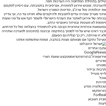
טילים בתחילת המלחמה היו הערכות חסר.
להערכתי, נפגוש איראן לוחמנית, אגרסיבית בתגובתה, עם ניסיון למקסם
את יכולותיה מול ארה"ב, מדינות המפרץ וישראל.
אינני מעריך שנהיה עדים לתגובות ולהיקפים שלא חווינו עד כה, אך עדיין
בכוחה של איראן לאתגר את העורף הישראלי ולשמר רצף אש על פני שעות
ויממות לא מעטות ובפיזור גיאוגרפי נרחב.
במשמעת אזרחית אחראית ונבונה נדע להתמודד בהצלחה מול כל תרחיש,
וכבר ראינו שיש על מי לסמוך בהתקפה ובהגנה (תתכוננו למערכה שתהיה
ולא זו שהיתה, רק כך נצליח גם הפעם).
טעינו? נתקן! אם מצאתם טעות בכתבה, נשמח שתשתפו אותנו
עקבו אחרינו
G
o
o
g
l
e
News
איראן
ארה"ב
הורמוז
טראמפ
מבצע שאגת הארי
מדורים
ספורט
תרבות ובידור
לייף סטייל
אוכל
תיירות
טכנולוגיה ומדע
הורוסקופ
ForReal
מגזין השבוע
דעות