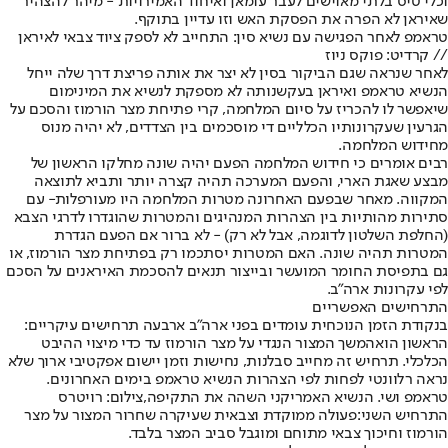
וכלי טיס בלתי מאוישים לעבר עומאן ואיחוד האמירויות - מיהר להצהיר
שאיראן לא הפרה את הפסקת האש וזו עדיין בתוקף.
טראמפ לאחר הפגישה עם נשיא סין: התחייב לא לספק ציוד צבאי לאיראן
// קרדיט: פוקס ניוז
לאחר שנראה שגם הביקור בסין לא יצר את אותה פריצת דרך שלה ייחל
הנשיא טראמפ ואיראן בעקשנותה לא מספקת לנשיא את המינימום
שיאפשר לו להכריז על סיום המלחמה, קרי פתיחת מצר הורמוז והסכם על
הגרעין שעקרונותיו הכלליים די מוסכמים בין הצדדים, לא יהיה מנוס
מחידוש המלחמה.
רבים אומרים כי חידוש המלחמה הפעם יהיה שונה מחלקו הראשון של
מבצע שאגת הארי, והפעם המערכה תהיה קצרה יותר ותביא לתוצאה
המקווה. מאחר שבפעם האחרונה מ
טרות המלחמה היו מעורפלות
- עם
סתירות מהותיות בין הצהרות המנהיגים והמטרות שהוגדרו לדרגי הצבא
(החלפת השלטון לדוגמה, אבל לא רק) - לא ברור אם הפעם הגדרת
המטרות תהיה שונה. האם המטרות יסתכמו רק בפתיחת מצר הורמוז, או
גם בתפיסת החומר המועשר ובייצור תנאים להסכמת האיראנים על הסכם
לפי עקרונות ארה"ב.
התרחישים האפשריים
בנקודת הזמן הנוכחית עומדים בפני ארה"ב ארבעה תרחישים עיקריים:
הראשון הוא
המשך המצור הנגדי על מצר הורמוז עד כדי מיצוי ההיבט
הכלכלי
. תרחיש זה מחייב סבלנות, נחישות וזמן יישום אפקטיבי ארוך שלא
נראה רלוונטי לפחות לפי הצהרות הנשיא טראמפ בימים האחרונים.
טראמפ ושי. הנשיא האמריקני השהה את התקיפה,צילום: רויטרס
התרחיש השני:
פעולה ממוקדת וצבאית שעיקרה שחרור המצור על מצר
הורמוז וחיכוך צבאי מתוחם ומוגבל סביב המצר בלבד.