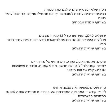
הסוד של איינשטיין שיגדיל לכם את הפנסיה
הריבית דריבית עובדת לטובתכם רק אם תתחילו מוקדם. כך תבנו עתיד
בטוח
בשיתוף מנורה מבטחים
ירושלים 2040: העיר נערכת ל 1.5 מליון תושבים
מנכ"לית העירייה מציגה תוכנית להשארת הצעירים ובניית עתיד הדור
הבא
בשיתוף עיריית ירושלים
שופינג, אמנות ואוכל: המרכז המתחדש של מזרח י-ם
קפיצה קטנה לחו"ל: טיילת חדשה, מיצגי אמנות, וכיכרות משופצות
בהשקעה של 100 מיליון ₪
בשיתוף עיריית ירושלים
כך ירושלים ממציאה את עצמה מחדש
לא רק קודש – המהפכה המודרנית שעוברת י-ם מחזירה אותה לפסגת
התיירות הישראלית
בשיתוף עיריית ירושלים