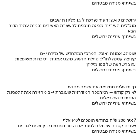
בשיתוף מנורה מבטחים
ירושלים 2040: העיר נערכת ל 1.5 מליון תושבים
מנכ"לית העירייה מציגה תוכנית להשארת הצעירים ובניית עתיד הדור
הבא
בשיתוף עיריית ירושלים
שופינג, אמנות ואוכל: המרכז המתחדש של מזרח י-ם
קפיצה קטנה לחו"ל: טיילת חדשה, מיצגי אמנות, וכיכרות משופצות
בהשקעה של 100 מיליון ₪
בשיתוף עיריית ירושלים
כך ירושלים ממציאה את עצמה מחדש
לא רק קודש – המהפכה המודרנית שעוברת י-ם מחזירה אותה לפסגת
התיירות הישראלית
בשיתוף עיריית ירושלים
איך 200 ש"ח בחודש הופכים ל140 אלף ?
צעדים קטנים שיכולים לסגור את הבור הפנסיוני בין נשים לגברים
בשיתוף מנורה מבטחים