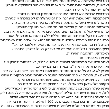
התרחיש השלישי
הוא פעילות התקפית צבאית נגד מטרות תשתיות
לאומיות, כלכליות ואנרגטיות. או בשפתו של טראמפ: להחשיך את איראן
ולהחזיר אותה לתקופת האבן.
התרחיש הרביעי
הוא ברמת המורכבות והסיכון הגבוהים ביותר
להסתבכות והימשכות המערכה, מה גם שהצלחתו לא בהכרח מובטחת:
המשך לתרחיש השלישי בתוספת פעילות קרקעית ממוקדת אל מול
תשתיות הגרעין וניסיון הוצאת החומר המועשר בעיקרו מאיראן.
כל תרחיש יכול להתגלגל בהתאם לאופן שבו איראן תגיב: האם תראה בכל
תרחיש, גם בקל מביניהם מלחמה כוללת ללא גבולות או מגבלות? האם
התגובה תהיה מוגבלת ומידתית אל מול התרחיש או שכל פעולה אמריקנית
תביא לחידוש האש מצד איראן לעבר מדינות המפרץ ולעבר ישראל?
משך המערכה, גבולותיה והיקפה ייקבעו רק בשילוב שבין התרחיש
האמריקני והתגובה האירנית.
איראן תוקפנית יותר
לאחר הדיון על התרחישים שעומדים בפני ארה"ב, ראוי לנסות ולהבין מול
איזו איראן תתמודד ארה"ב ובמידה רבה גם ישראל.
איראן לא ישבה על הגדר והמתינה בשבועות האחרונים, אלה נוצלו על ידה
להשמשת, הנצלת ושיפור היערכות ההגנה האווירית סביב המקומות שהיא
מגדירה כחיוניים (טהרן, תשתיות נפט, תשתיות גרעין וכדומה).
תקיפה של איראן בקטאר. לא ישבו בחיבוק ידיים,צילום: רויטרס
איראן פעלה רבות בשבועות האחרונים, כך לפי גורמי מודיעין אמריקניים
לחלץ את אותם משגרים וטילים "פקוקים", ואין ספק שהחזירה לעצמה חלק
מהמלאים והיכולות. אם ב־40 ימי המלחמה שיגרה מעל ל־600 טילים,
שמצטברים יחד בארבעת הסבבים לכ־1,600 טילים, הרי שנותרו בידיה
עדיין כמויות לא מבוטלות של טילים ומשגרים ונגלה כי ההערכות על 2,000