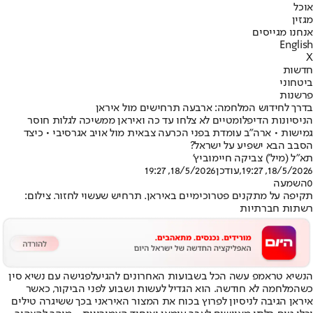
אוכל
מגזין
אנחנו מגייסים
English
X
חדשות
ביטחוני
פרשנות
בדרך לחידוש המלחמה: ארבעה תרחישים מול איראן
הניסיונות הדיפלומטיים לא צלחו עד כה ואיראן ממשיכה לגלות חוסר
גמישות • ארה"ב עומדת בפני הכרעה צבאית מול אויב אגרסיבי • כיצד
הסבב הבא ישפיע על ישראל?
תא"ל (מיל') צביקה חיימוביץ'
18/5/2026, 19:27
,עודכן
18/5/2026, 19:27
0
השמעה
תקיפה על מתקנים פטרוכימיים באיראן. תרחיש שעשוי לחזור. צילום:
רשתות חברתיות
הנשיא טראמפ עשה הכל בשבועות האחרונים להגיע
לפגישה עם נשיא סין
כשהמלחמה לא חודשה
. הוא הגדיל לעשות ושבוע לפני הביקור, כאשר
איראן הגיבה לניסיון לפרוץ בכוח את המצור האיראני בכך ששיגרה טילים