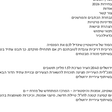
בחירות 2026
אודות
צור קשר
נבחרת הכתבים והפרשנים
מדיניות פרטיות
הצהרת נגישות
תנאי שימוש
כדאי
להכיר
הסוד של איינשטיין שיגדיל לכם את הפנסיה
הריבית דריבית עובדת לטובתכם רק אם תתחילו מוקדם. כך תבנו עתיד בט
בשיתוף מנורה מבטחים
ירושלים 2040:העיר נערכת ל1.5 מליון תושבים
מנכ"לית העירייה מציגה תוכנית להשארת הצעירים ובניית עתיד הדור הבא
בשיתוף עיריית ירושלים
שופינג, אמנות והיסטוריה - המרכז המתחדש של מזרח י-ם
קפיצה קטנה לחו"ל: טיילת חדשה, מיצגי אמנות, וכיכרות משופצות בהשקעה של 100 מיליון ₪
בשיתוף עיריית ירושלים