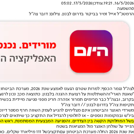
16/5/2026, 19:21
,עודכן
17/5/2026, 05:02
0
השמעה
הרמטכ"ל אייל זמיר בביקור בדרום לבנון. צילום: דובר צה"ל
לצה״ל נגמר הכסף: למרות שטרם הגענו לאמצע שנת 2026, מערכת הביטחון סיימה כבר לפני כשבועיים את התקציב שהקצה לה משרד האוצר. המחסור נגרם עקב הגדלת המשימות שתוכננו לצה"ל בסוף 2025, בדגש על
"שאגת הארי"
ו
ההשתלטות על רצועת ההגנה בלבנון
. כתוצאה מכך, נכון לרג
בקרוב, ובצה״ל כבר מרימים תמרור אזהרה חריג מפני פגיעה מיידית בכשי
תקיפות צה"ל בדרום לבנון // דובר צה"ל
משרדי האוצר והביטחון אינם מצליחים להגיע לעמק השווה חרף מספר דיוני
ביו"ש ובמקומות נוספים - או לחלופין להגדיל את התקציב כך שיתאים לצרכ
בשל המחלוקת הקשה בין הצדדים, והפגיעה המבצעית המסתמנת, ראש הממשלה
הנייר על שולחן האוצר מול המציאות בשטח
את שנת 2026 החלה מערכת הביטחון עם
תקציב