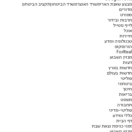
מבצע שאגת הארי
משרד האוצר
משרד הביטחון
תקציב הביטחון
מדורים
ספורט
תרבות ובידור
לייף סטייל
אוכל
תיירות
טכנולוגיה ומדע
הורוסקופ
ForReal
מגזין השבוע
דעות
חדשות בארץ
חדשות בעולם
פוליטי
ביטחוני
חינוך
בריאות
משפט
תחבורה
פוליטי-מדיני
כללי ומידע
דף הבית
זמני כניסת וצאת שבת
מגזין השבוע