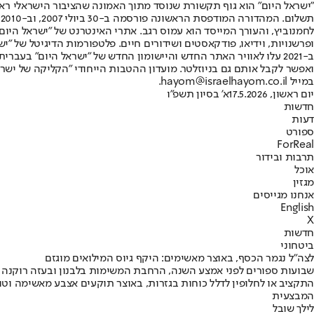
"ישראל היום" הוא גוף תקשורת שנוסד מתוך האמונה שהציבור הישראלי ראוי 
ת
ופרשנויות, וידיאו, פודקאסטים ושידורים חיים. פלטפורמות הדיגיטל של "ישרא
ב-2021 עלו לאוויר האתר החדש והיישומון החדש של "ישראל היום" בע
ואפשר לקבל אותם גם בניוזלטר. מועדון ההטבות הייחודי "הקליקה של ישרא
במייל hayom@israelhayom.co.il.
יום ראשון, 17.5.2026
א' בסיון תשפ"ו
חדשות
דעות
ספורט
ForReal
תרבות ובידור
אוכל
מגזין
אנחנו מגייסים
English
X
חדשות
ביטחוני
לצה"ל נגמר הכסף, באוצר מאשימים: היקף גיוס המילואים מוגזם
שבועות ספורים לפני אמצע השנה, הרחבת המשימות בלבנון ובעזה רוקנה 
התקציב או לחלופין לדלל כוחות בגזרות, באוצר תוקעים אצבע מאשימה וטוענ
המבצעית
לילך שובל