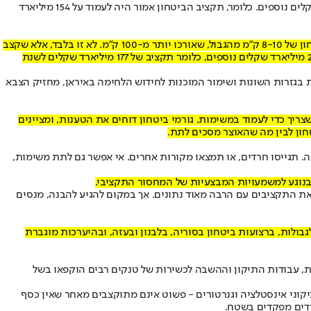
העצימות למבצע "שאגת הארי" בראשית 2026, הניחה מערכת הביטחון על שולחן האוצר הערכה לפיה 30 ימים של לחימה עם איראן יעלו 39 מיליארד שקלים נוספים. כלומר, תקציב הביטחון אמור היה לעמוד על 154 מיליארד
ותפסה רצועת ביטחון של 8-10 ק״מ מהגבול, שאורכו יותר מ-100 ק"מ. לא זו בלבד, אלא שקצב
הפעילות באיראן, הלחימה בלבנון והמשך ההגדלה השיטתית של רצועת הביטחון בעזה דורשים, לפי מערכת הביטחון, הגדלה של תקציב הביטחון ב-20 מיליארד שקלים נוספים, כלומר תקציב של 177 מיליארד שקלים לשנת
כעת, לאור הגדלת המשימות המבצעיות בגזרות השונות ושימור המוכנות לחידוש הלחימה באיראן, מחזיק הצבא
ריך כדי לעמוד במשימות. גורמי ביטחון דוחים את הטענות, ומציינים
ובה. תגייסו חרדים, או תמצאו מקורות אחרים. אי אפשר גם לתת משימות,
ף בנוגע למשמעויות המבצעיות של המחסור התקציבי.
את התקציבים עם הרבה מאוד נתונים. אך במקום להגיע להבנה, מנסים
הביטחון החדשה לאחר 7 באוקטובר, וההתייצבות של צה"ל מעבר לגבולות, ברצועות ביטחון בסוריה, בלבנון ובעזה, ובהיערכות מוגברת
עת, עבודות התיקון וההשבה לכשירות של טנקים רבים הוקפאו בשל
תיקוני אינסטלציה וגנרטורים - פשוט אינם מתוקצבים מאחר שאין כסף
עידים מפקדים בשטח.