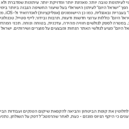
לעיתונות טובה יותר, מאוזנת יותר ומדויקת יותר. עיתונות שמדברת ולא צ
שלום. המהדורה המודפסת הראשונה פורסמה ב-30 ביולי 2007, וב-2010 הפך "ישראל היום" לעיתון הישראלי בעל שי
לחמנוביץ,
ל היום" כוללות ערוצי חדשות ודעות, תרבות ובידור, לייף סטייל, טכנולוגיה
ברית, במטרה לספק לגולשים חוויה מהירה, עדכנית, בטוחה ונוחה. תכני המה
ל היום" מציע לגולשי האתר הנחות ומבצעים על מוצרים ושירותים. ישראל 
לחלוטין את קופת הביטחון והביאה להקפאת שיקום הטנקים ועבודות הבינ
ים כי היקף הגיוס מוגזם • כעת, לאחר שהרמטכ"ל דפק על השולחן, נתניהו 