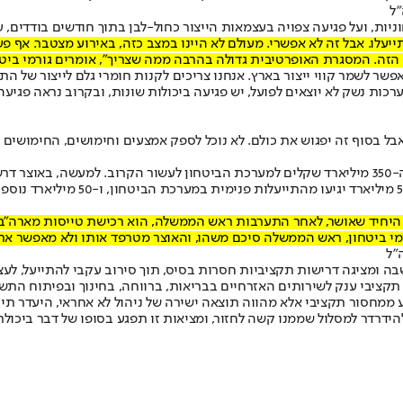
"ל
, ועל פגיעה צפויה בעצמאות הייצור כחול-לבן בתוך חודשים בודדים, עו
ייעלו. אבל זה לא אפשרי. מעולם לא היינו במצב כזה, באירוע מצטבר. אף
זה. המסגרת האופרטיבית גדולה בהרבה ממה שצריך", אומרים גורמי ביטח
אפשר לשמר קווי ייצור בארץ. אנחנו צריכים לקנות חומרי גלם לייצור של הת
רכות נשק לא יוצאים לפועל, יש פגיעה ביכולות שונות, ובקרוב נראה פגיעה
ל בסוף זה יפגוש את כולם. לא נוכל לספק אמצעים וחימושים, החימושים יג
צורכי הביטחון, סיכם על מסגרת של 0
ר היחיד שאושר, לאחר התערבות ראש הממשלה, הוא רכישת טייסות מארה
 ומציגה דרישות תקציביות חסרות בסיס, תוך סירוב עקבי להתייעל, לעצו
 תקציבי ענק לשירותים האזרחיים בבריאות, ברווחה, בחינוך ובפיתוח התש
דובר, בסך 34 מיליארד שקלים, אינו נובע ממחסור תקציבי אלא מהווה תוצאה ישירה של ניהול ל
הידרדר למסלול שממנו קשה לחזור, ומציאות זו תפגע בסופו של דבר ביכו