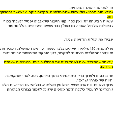
ד לפני סוף השנה הנוכחית.
 פעם לא היה תרחיש של שלוש שנים מלחמה. הקופה ריקה. אי אפשר להמשיך
ון.
עשיות הביטחוניות, ואין כסף. קווי הייצור של אלביט יפסיקו לעבוד בסוף
 ביכולות של חיל האוויר. גם באמ"ן כבר עושים תיעדופים בגלל מחסור
בילו את יכולות הלחימה שלנו".
גורמי ביטחון מעריכים כי האוצר מערים קשיים במטרה להתנער מתוכנית ה-350 מיליארד שקלים למערכת הביטחון לעשור הקרוב. למעשה, באוצר דרשו להקצות 150 מיליארד שקלים בלבד לעשור, אך ראש הממשלה, המכיר את
35 מיליארד שקלים. מתוך סכום זה, 50 מיליארד יגיעו מהתייעלות פנימית במערכת הביטחון, ו-50 מיליארד נוספים יגויסו ממהלכים חיצוניים לתקציב, כגון הנפקת התעשיות הביטחוניות
"ב, לאחר שהתברר שאם לא מקבלים את ההחלטה כעת, המטוסים שאותם
ר בזבוזים ולערוך בדק בית אמיתי בתוך הארגון. זאת, לאחר שתקציבה
תיות של אזרחי ישראל".
א אחראי, היעדר תיעדוף ועלויות כוח אדם שיצאו לחלוטין משליטה. ככל שייענו הדרישות הללו
לת המדינה להעמיד כלכלה חזקה מספיק שתוכל לתמוך בצורכי הביטחון