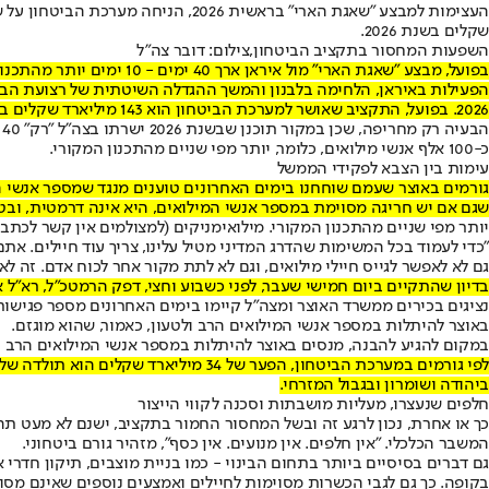
שקלים בשנת 2026.
השפעות המחסור בתקציב הביטחון,צילום: דובר צה"ל
בפועל, מבצע "שאגת הארי" מול איראן ארך 40 ימים - 10 ימים יותר מהתכנון המקורי. במקביל, נכנסה ישראל ל
2026. בפועל, התקציב שאושר למערכת הביטחון הוא 143 מיליארד שקלים בלבד - אלא שלפי גורמים במערכת הביטחון, הכסף הזה פשוט לא מספיק.
ה
כ-100 אלף אנשי מילואים, כלומר, יותר מפי שניים מהתכנון המקורי.
עימות בין הצבא לפקידי הממשל
גורמים באוצר שעמם שוחחנו בימים האחרונים טוענים מנגד שמספר אנשי המ
שגם אם יש חריגה מסוימת במספר אנשי המילואים, היא אינה דרמטית, ובטח שלא מגיעה ל-34 מיליארד שקלים, שהוא הפער בין דרישות מערכת הביט
יותר מפי שניים מהתכנון המקורי. מילואימניקים (למצולמים אין קשר לכתבה
"כדי לעמוד בכל המשימות שהדרג המדיני מטיל עלינו, צריך עוד חיילים. אתם
גם לא לאפשר לגייס חיילי מילואים, וגם לא לתת מקור אחר לכוח אדם. זה ל
בדיון שהתקיים ביום חמישי שעבר, לפני כשבוע וחצי, דפק הרמטכ"ל, רא"ל 
נציגים בכירים ממשרד האוצר ומצה"ל קיימו בימים האחרונים מספר פגישות
באוצר להיתלות במספר אנשי המילואים הרב ולטעון, כאמור, שהוא מוגזם.
במקום להגיע להבנה, מנסים באוצר להיתלות במספר אנשי המילואים הרב ולט
ביהודה ושומרון ובגבול המזרחי.
חלפים שנעצרו, מעליות מושבתות וסכנה לקווי הייצור
כך או אחרת, נכון לרגע זה ובשל המחסור החמור בתקציב, ישנם לא מעט ת
המשבר הכלכלי. "אין חלפים. אין מנועים. אין כסף", מזהיר גורם ביטחוני.
גם דברים בסיסיים ביותר בתחום הבינוי - כמו בניית מוצבים, תיקון חדרי
בקופה. כך גם לגבי הכשרות מסוימות לחיילים ואמצעים נוספים שאינם מסופ