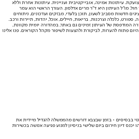
ועקת. עיתונות אמינה, אובייקטיבית ועניינית. עיתונות אחרת וללא
עור החשיפה הגבוה ביותר בימי חול. מו"ל העיתון היא ד"ר מרים אדלסון. העורך הראשי הוא עמר
 והעורך המייסד הוא עמוס רגב. אתרי האינטרנט של "ישראל היום" בעברית ובאנגלית, כמו כן היישומונים (אפליקציות) לאנדרואיד ול-iOS, מציגים חדשות מסביב לשעון, תוכן בלעדי, מבזקים ועדכונים, ניתוחים
, ספורט, כלכלה וצרכנות, בריאות, חיילים, אוכל, יהדות, תיירות ורכב.
דורה המודפסת של העיתון זמינים גם באתר, במהדורה יומית מקוונת,
היום פתוח להערות, לביקורת ולהצעות לשיפור מקהל הקוראים. פנו אלינו
וי בבסיסים • בזמן שבצבא דורשים מהממשלה להגדיל מיידית את
יכנס דיון חירום ביום שלישי בניסיון למנוע פגיעה אנושה בכשירות