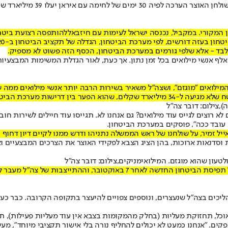
עימות עם חיזבאללה
בעיה רק מחריפה, שכן במקור תוכנן שבשנת 2026 ישרתו בצה"ל "רק" 40 אלף אנשי מילואים בכל זמן נתון. אך 
ילואים "מוגזם", ושצה"ל משאיר בשירות הרבה יותר אנשי מילואים ממה שצ
חון לבין מה שהאוצר מסכים לתת.
),צילום: דובר צה"ל
 לא רוצים לגייס עוד מילואים? גם אנחנו לא. תגייסו עוד חיילים לשירות ח
א עובד ככה", פוסקים במערכת הביטחון.
אייל זמיר, על שולחנו של ראש הממשלה נתניהו ודרש ממנו לקיים דיון דחו
 וסדנאות ארוכות, בהן הציג הצבא לפקידי האוצר את הצרכים המבצעיים ו
עון שהוא מוגזם. המילואימניקים,צילום: דובר צה"ל
לפי גורמים במערכת הביטחון, הפער של 34 מיליארד שקלים הוא תולדה של תפיסת 
הליכים בצה"ל שנעצרים, ונוספים צפויים להיעצר בתקופה הקרובה. כבר כ
 אוכל, תחזוקת מעליות (בחלק מהמקומות בצבא אין עוד מעליות פעילות), 
קים. "אנחנו כמעט לא יכולים להחליף נורה בלי אישור תקציבי מיוחד", מ