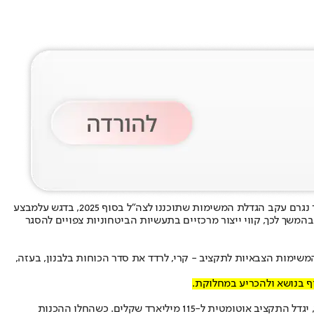
מבצע
 בהמשך לכך, קווי ייצור מרכזיים בתעשיות הביטחוניות צפויים להסגר
משימות הצבאיות לתקציב - קרי, לרדד את סדר הכוחות בלבנון, בעזה,
ף בנושא ולהכריע במחלוקת.
של 111 מיליארד שקלים, כאשר בסוף 2025 נקבע שאם תהיה פעילות מבצעית עצימה במהלך השנה הזו, יגדל התקציב אוטומטית ל-115 מיליארד שקלים. כשהחלו ההכנות