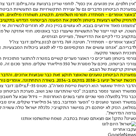
"אין חלפים. אין מנועים. אין כסף". לוחמי שריון ברצועת עזה,צילום: דובר צה
במערכת הביטחון מדברים גם על עצירת התקשרויות עם התעשיות הביטחוניות
"באוצר אומרים - תסתדרו. תפרסו תשלומים, תקטינו, תשחררו מילואים, תת
להחזיק שלוש רצועות ביטחון ולספק את המענה הביטחוני הנדרש בתקציב ה
"צמצמנו מאוד אירועים בצבא. לא עושים בניין כוח, לא חוזרים לכשירות. אי 
השנה. יש קווי ייצור של התעשיות שיעצרו כבר באוגוסט. חוזי אחזקה של מע
בתקציב כדי לקיים את הדרישות", מציינים הגורמים.
"באוצר אומרים - תסתדרו". חטיבה 769 בדרום לבנון,צילום: דובר צה"ל
לדבריהם, "אנחנו עושים את המקסימום כדי לא לפגוע ביכולות המבצעיות. אב
תוכנית העשור נתקעה
ושיווק קרקעות של הצבא.
במערכת הביטחון טוענים שהאוצר תוקע זאת כבר שבועות ארוכים, והדב
רוכשת ישראל יגיעו ב-2038 במקום ב-2034. בשורה התחתונה, אומרים גורמי ביטחון, ראש הממשלה סיכם משהו, והאוצר מטרפד אותו ולא מאפשר את ביצועו.
הדבר היחיד שאושר הוא רכישת טייסת מארה"ב. מטוס F-35,צילום: דובר צה"ל
ממשרד האוצר נמסר בתגובה: "כפי שהתרענו שוב ושוב, מערכת הביטחון שבה
כבר גדל בלמעלה מפי שניים וחצי בשנים האחרונות – גידול שבא על חשבון
במשרד האוצר טוענים כי "הפער המ
במלואן, הנזק לא יסתכם רק במישור התקציבי; כלכלת ישראל כולה עשויה ל
ברמה הנדרשת".
טעינו? נתקן! אם מצאתם טעות בכתבה, נשמח שתשתפו אותנו
עקבו אחרינו
G
o
o
g
l
e
News