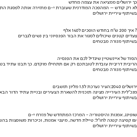
כך ירושלים ממציאה את עצמה מחדש
לא רק קודש – המהפכה המודרנית שעוברת י-ם מחזירה אותה לפסגת התי
בשיתוף עיריית ירושלים
איך 200 ש"ח בחודש הופכים ל140 אלף ?
צעדים קטנים שיכולים לסגור את הבור הפנסיוני בין נשים לגברים
בשיתוף מנורה מבטחים
הסוד של איינשטיין שיגדיל לכם את הפנסיה
הריבית דריבית עובדת לטובתכם רק אם תתחילו מוקדם. כך תבנו עתיד בט
בשיתוף מנורה מבטחים
ירושלים 2040:העיר נערכת ל1.5 מליון תושבים
מנכ"לית העירייה מציגה תוכנית להשארת הצעירים ובניית עתיד הדור הבא
בשיתוף עיריית ירושלים
שופינג, אמנות והיסטוריה - המרכז המתחדש של מזרח י-ם
קפיצה קטנה לחו"ל: טיילת חדשה, מיצגי אמנות, וכיכרות משופצות בהשקעה של 100 מיליון ₪
בשיתוף עיריית ירושלים