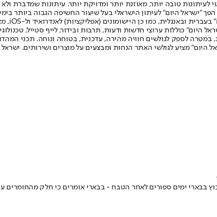
לעיתונות טובה יותר, מאוזנת יותר ומדויקת יותר. עיתונות שמדברת ולא צ
שלום. המהדורה המודפסת הראשונה פורסמה ב-30 ביולי 2007, וב-2010 הפך "ישראל היום" לעיתון הישראלי בעל שי
לחמנוביץ,
ל היום" כוללות ערוצי חדשות ודעות, תרבות ובידור, לייף סטייל, טכנולוגיה
ברית, במטרה לספק לגולשים חוויה מהירה, עדכנית, בטוחה ונוחה. תכני המה
ל היום" מציע לגולשי האתר הנחות ומבצעים על מוצרים ושירותים. ישראל 
בבארי ימים ספורים לאחר הטבח • בבארי אומרים כי חלק מהחומרים עברו "