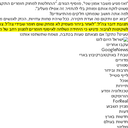
"ואז מגיע משבר אמון שני", מוסיף הגורם. "ההחלטות למחוק חומרים התק
פשוט לוקח אותם ומוחק בלי להחזיר. זה אפילו מעליב".
למה אתה חושב שנמחקו חלקים מהתיעודים?
"יבוא יום ותקום פה ועדת חקירה. ככל שיהיו פחות עדויות, הנזק לאנשים מס
תגובת דובר צה"ל: "לאחר בירור מעמיק לא נמחק שום חומר שבידי צה״ל. צה
לשקיפות לציבור. נדגיש כי היחידה נשלחה לאיסוף חומרים למגוון רחב של 
טעינו? נתקן! אם מצאתם טעות בכתבה, נשמח שתשתפו אותנו
עקבו אחרינו
G
o
o
g
l
e
News
טבח 7 באוקטובר
קיבוץ בארי
מדורים
ספורט
תרבות ובידור
לייף סטייל
אוכל
תיירות
טכנולוגיה ומדע
הורוסקופ
ForReal
מגזין השבוע
דעות
חדשות בארץ
חדשות בעולם
פוליטי