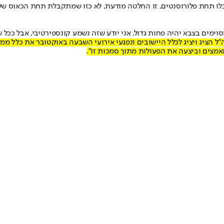
בלו תחת פלורוסנטים, זו החלטה מודעת, לא כזו שמתקבלת תחת הכאוס של 
וימים בצבא יהיה פחות גדול. אני יודע שזה נשמע קונספירטיבי, אבל ככל ש
"ל הציג ויציג לכלל היישובים ונפגעי אירועי השבעה באוקטובר את כלל מ
מאמצים וביצעה את הפעולות מתוך סמכות זו".