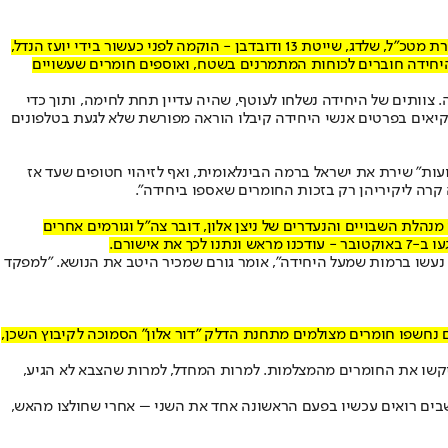
כעת אנו חושפים כי הקצין השתייך ליחידה מסווגת הפועלת תחת זרוע היבשה. היחידה, שמורכבת מאנשי מילואים יוצאי יחידות מיוחדות - בעיקר סיירת מטכ"ל, שלדג, שייטת 13 ודובדבן - הוקמה לפני כעשור בידי יועז הנדל,
 היחידה חוברים לכוחות המתמרנים בשטח, ואוספים חומרים שעשויים
חסי שלה. צוותים של היחידה נשלחו לעוטף, שהיה עדיין תחת לחימה, ותוך כדי
הבקיאים בפרטים אנשי היחידה קיבלו הוראה מפורשת שלא לגעת בטלפונים
ועות" שירת את ישראל ברמה הבינלאומית, ואף לזיהוי חטופים שעד אז
 קרה ליקיריהן רק בזכות החומרים שאספו ביחידה".
מנהלת השבויים והנעדרים של ניצן אלון, דובר צה"ל וגורמים אחרים
ישורם.
 נעשו ברמות שמעל היחידה", אומר גורם שמכיר היטב את הנושא. "למפקד
שם נחשפו חומרים מצולמים מתחנת הדלק "דור אלון" הסמוכה לקיבוץ השכן,
 עמוק", אומר גורם בבארי. "היה לנו מאוד קשה לסמוך על אנשי היחידה המסווגת, שבאו אלינו ב-9 באוקטובר וביקשו את החומרים מהמצלמות. למרות המחדל, למרות שהצבא לא הגיע,
ושבים רואים עכשיו בפעם הראשונה אחד את השני – אחרי שחולצו מהאש,