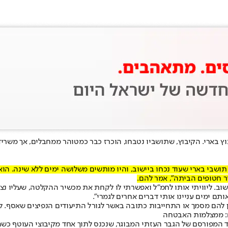
וחד של אנשי מילואים לקיבוץ בארי. הקיבוץ, שתושביו נטבחו, הוכרז כבר כמטוהר ממחבל
תושבי בארי שעוד נכחו ביישוב, והיו מותשים משלושה ימים ללא שינה. הו
ר חטופים הביתה", אמר להם.
שוב. ליוויתי אותו לחמ"ל ואפשרתי לו לקחת את מכשיר ההקלטה, שעליו נ
תם ימים עניינו אותי דברים אחרים לגמרי".
ן להם מסמך או התחייבות כתובה באשר לגורל התיעודים הנפיצים שאסף. ל
ד המפורסם של הגבר העזתי המבוגר, שנכנס לתוך אחד מקיבוצי העוטף כשהוא