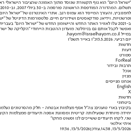
"ישראל היום" הוא גוף תקשורת שנוסד מתוך האמונה שהציבור הישראלי ראוי 
ת
ופרשנויות, וידיאו, פודקאסטים ושידורים חיים. פלטפורמות הדיגיטל של "ישרא
ב-2021 עלו לאוויר האתר החדש והיישומון החדש של "ישראל היום" בע
ואפשר לקבל אותם גם בניוזלטר. מועדון ההטבות הייחודי "הקליקה של ישרא
במייל hayom@israelhayom.co.il.
יום רביעי, 13.5.2026
כ"ו באייר תשפ"ו
חדשות
דעות
ספורט
ForReal
תרבות ובידור
אוכל
מגזין
אנחנו מגייסים
English
X
חדשות
ביטחוני
בקיבוץ בארי טוענים: צה״ל אסף מצלמות אבטחה - חלק מהסרטונים נעלמו
יחידה מיוחדת שפעילותה קריטית ומסווגת אספה תיעודים ממצלמות הקיבוץ 
שני, לקחו תיעודים ששייכים לנו ופשוט מחקו"
איתי אילנאי
13/5/2026, 14:38
,עודכן
13/5/2026, 19:36