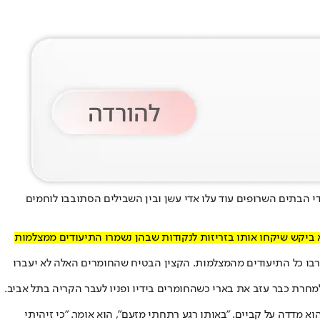
ים, אך משרידי הבתים השרופים עוד עלו אדי עשן ובין השבילים הסתובבו לוחמים
א ביקש שיקחו אותו בזריזות לנקודות שבהן נשמרו התיעודים ממצלמות
צרבו כל התיעודים מהמצלמות. הקצין הבטיח שהחומרים האלה לא יעברו
מחרת כבר עזב את בארי כשהחומרים בידיו ופניו לעבר הקריה בתל אביב.
 מדדה על קביים. "באותו רגע רתחתי מזעם", הוא אומר. "כי זיהיתי