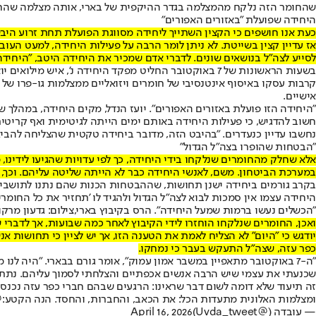
שהחומר הזה נלקח מהמצלמה בגדר ההיקפית של בארי, אותה מצלמה שהחומ
היחידה שפועלת "באזורים האפורים"
אז עדיין קצין בשייטת. לא ניתן לומר הרבה על פעילות היחידה, למעט ה
לסייע לצה"ל בנושאים שונים. לדברי אדם שמכיר את היחידה היטב, "היחידה
בשעות הראשונות של 7 באוקטובר החליט מפקד היחידה נ', 
קרבות עסקו באיסוף אינטנסיבי של חומרים ויזואליים ממצלמות גו-פרו של
אישיים.
"היחידה הזו פועלת באזורים האפורים". יועז הנדל, מקים היחידה, במהלך ש
חשוב להדגיש, כי פעילות היחידה באותם ימים הייתה לגיטימית ואף קריטי
נחשבו עדיין כנעדרים. "בהיבט הזה, מדובר ביחידה טקטית שהצליחה להביא
"הבטחות שהופרו בצה"ל הגדול"
אלא שחלק מהחומרים שנלקחו בידי היחידה, כך לפי עדויות שהגיעו לידינו, 
במערכת הביטחון. משם, לאנשי היחידה כבר לא הייתה שליטה עליהם. וכך, חלק מהחומרים פורסמו מב
בקרב גורמים ביחידה ישנן תחושות, שההבטחות הכנות שהם נתנו לתושבי ה
היחידה עצמו אין סמכות לבוא לצה"ל הגדול ולהגיד לו 'תחזיר את כל החומרים
"הכשלים נעשו ברמות שמעל היחידה". הרס בקיבוץ בארי,צילום: גדעון מרקוב
ואכן, החומרים שנלקחו הוחזרו לידי הקיבוץ לאחר כמה שבועות, אך לדברי ש
יודגש כי "היום" לא הצליח לאמת את הטענה הזו, אך יש לציין כי תחושות 
כפר עזה, שצה"ל התעקש בעבר כי נמחקו.
שכנעתי את עצמי שיש הרבה אנשים אכפתיים והצלחתי לסמוך עליהם. נתת
זה תיעוד שלא דומה לשום דבר שראינו: הרגעים שבהם חברי כפר עזה נכנסי
ומצלמות האלונית מתעדות הכל: את הכאב, והחברות, והחסד. הנה הקטע:
nt
— עובדה (@Uvda_tweet)
April 16, 2026