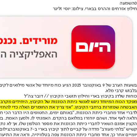
0
השמעה
חילוץ אזרחים וההרס בבארי. צילום: יוסי זליגר
בשעות הערב של 9 באוקטובר 2023 הגיע כוח מי
בלבוש קרבי מלא.
כוחות שלדג בקיבוץ בארי וחילוץ תושבי הקיבוץ // דובר צה"ל
מפקד הכוח המיוחד ניגש לאנשי כיתת הכוננות של הקיבוץ, היחידים מקרב 
האבטחה שפזורות ברחבי הקיבוץ. "אני צריך את החומרים האלה כדי להחזי
לדברי אחד מחברי כיתת הכוננות, "באותם ימים, החטופים היו הדבר הכי ח
הלאה לאף אחד, ושהם יוחזרו במלואם בהקדם. האמנתי לו, ולמען האמת, באו
הקצין אמנם השאיר לחברי כיתת הכוננות את מספר הטלפון שלו, אך לא נת
קשיש "בלתי מעורב" מדדה על קביים לתוך קיבוץ בארי ב-7 באוקטובר,צילום: ממצלמות האבטחה
יומיים אחר כך, אחד מחברי כיתת הכוננות צפה בטלוויזיה, וראה את התיעו