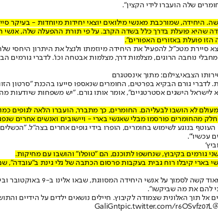
רים שלה הועברו לידי הקצין".
עובדה שהיא פועלת בדרך כלל בשדה הקרב. על פי תורת ההפעלה שלה, אנשי
 הזו פועלת באזורים האפורים".
איש מילואים יוצא סיירת מטכ"ל, להפעיל את היחידה מיוזמתו ולנצל את היתרון הי
 מחבלי נוחבה הרוגים, מצלמות דרך, מצלמות אבטחה וכו'. לדברי גורמים 
ירותו הצבאי,צילום: מתוך אינסטגרם
ת. לדברי גורם הבקיא בפרטים, החומרים שנאספו סייעו בהכנת "סרטון הזו
 לישראל הישגים אסטרטגיים", אומר אותו גורם. "יש משפחות שיודעות מה
מעולם לא הושבו לבעליהם. החומרים, כך מתברר, הועברו הלאה לגופים כמו 
לי שאנשי בארי - ויישובים ואנשים אחרים שנפגעו ב-7 באוקטובר - עודכנו מראש ונתנו לכך את א
עוטף בנוגע לשימוש בחומרים, הופרו בידי גופים אחרים בצה"ל. "הכשלים
 עכשיו'".
יץ'
ני גורמים בקיבוץ, שנחשפו לתוכנם, הם "טופלו" והושבו עם מחיקות.
אנשי בארי קיבלו רוח גבית בעקבות פרסום הכתבה של גלי גינת ב"עובדה", 
"ה-7 באוקטובר מתאפיין במשבר אמון
י להם את מה שביקשו".
ם אל תוך האלונית שצמודה לקיבוץ. חיילים נושאים ילדים על הידיים והת
pic.twitter.com/r6OSvfz07L
@GaliG