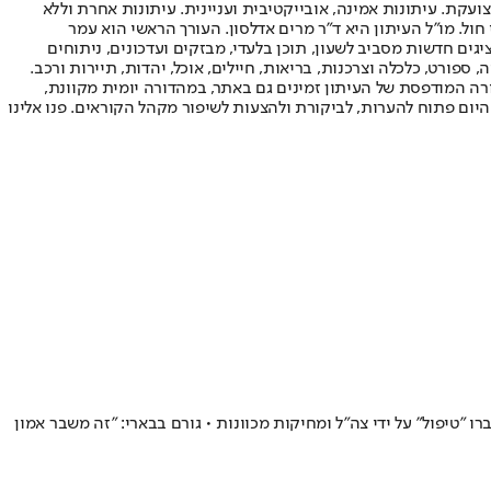
ועקת. עיתונות אמינה, אובייקטיבית ועניינית. עיתונות אחרת וללא
עור החשיפה הגבוה ביותר בימי חול. מו"ל העיתון היא ד"ר מרים אדלסון. העורך הראשי הוא עמר
 והעורך המייסד הוא עמוס רגב. אתרי האינטרנט של "ישראל היום" בעברית ובאנגלית, כמו כן היישומונים (אפליקציות) לאנדרואיד ול-iOS, מציגים חדשות מסביב לשעון, תוכן בלעדי, מבזקים ועדכונים, ניתוחים
, ספורט, כלכלה וצרכנות, בריאות, חיילים, אוכל, יהדות, תיירות ורכב.
דורה המודפסת של העיתון זמינים גם באתר, במהדורה יומית מקוונת,
היום פתוח להערות, לביקורת ולהצעות לשיפור מקהל הקוראים. פנו אלינו
טיפול" על ידי צה״ל ומחיקות מכוונות • גורם בבארי: "זה משבר אמון