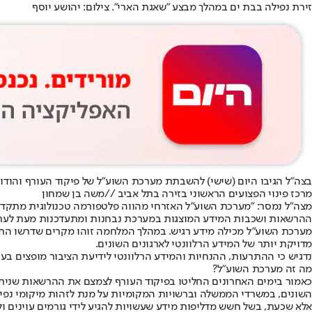
זירת נפילה בבת ים במהלך מבצע "שאגת הארי". צילום: יהושע יוסף
בצה"ל הגיבו היום (שישי) ל
השבתת מערכת השוע"ל של פיקוד העורף ו
הודו 
מרכז פינוי הפצועים הראשוני בזירה בתל אביב //משה בן שמחון
מצה"ל נמסר: "מערכת השוע״ל האזרחי מהווה פלטפורמה טכנולוגית מתקדמ
ההרשאות ושכבות המידע המוצגות במערכת נבחנות ומתעדכנות מעת לעת על
מערכת השוע״ל מכילה מידע רגיש. במהלך המלחמה זוהו מקרים שדרשו הת
מדויקת יותר של המידע הרלוונטי לארגונים השונים.
נדגיש כי ההתרעות, ההנחיות והמידע הרלוונטי לידיעת הציבור מופצים בער
מה זה מערכת השוע"ל?
כאמור בימים האחרונים החליטו בפיקוד העורף לצמצם את ההרשאות שניתנו 
השונים, במשרדי הממשלה וברשויות המקומיות על מנת לזהות מיקומי נפי
אלא שכעת, בשל חשש מדליפות מידע שעשויות להגיע לידי גורמים עוינים ול