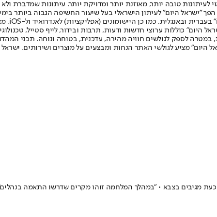
לעיתונות טובה יותר, מאוזנת יותר ומדויקת יותר. עיתונות שמדברת ולא צ
שלום. המהדורה המודפסת הראשונה פורסמה ב-30 ביולי 2007, וב-2010 הפך "ישראל היום" לעיתון הישראלי בעל שי
לחמנוביץ,
ל היום" כוללות ערוצי חדשות ודעות, תרבות ובידור, לייף סטייל, טכנולוגיה
ברית, במטרה לספק לגולשים חוויה מהירה, עדכנית, בטוחה ונוחה. תכני המה
ל היום" מציע לגולשי האתר הנחות ומבצעים על מוצרים ושירותים. ישראל 
כעת מגיבים בצבא • "במהלך המלחמה זוהו מקרים שדרשו התאמה בנהלים"