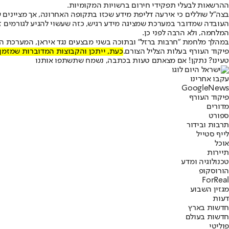
ההרשאות לבעלי תפקידי חירום ברשויות המקומיות.
בצה״ל שוללים כי אירעה דליפת מידע שכזו בתקופה האחרונה, אך מציינים
העובדה שמדובר במערכת שמציגה מידע רגיש, כזה שעשוי להגיע לגורמים ז
המלחמה, ולא הרבה לפני כן.
במהלך מלחמת ״חרבות ברזל״ ובתוכה בשני מבצעים נגד איראן, המערכת המד
פיקוד העורף בעלות הצליל הצורם.
כעת, ייתכן והקבוצות המדוברות שמזמן 
טעינו? נתקן! אם מצאתם טעות בכתבה, נשמח שתשתפו אותנו
עקבו אחרינו
G
o
o
g
l
e
News
פיקוד העורף
מדורים
ספורט
תרבות ובידור
לייף סטייל
אוכל
תיירות
טכנולוגיה ומדע
הורוסקופ
ForReal
מגזין השבוע
דעות
חדשות בארץ
חדשות בעולם
פוליטי