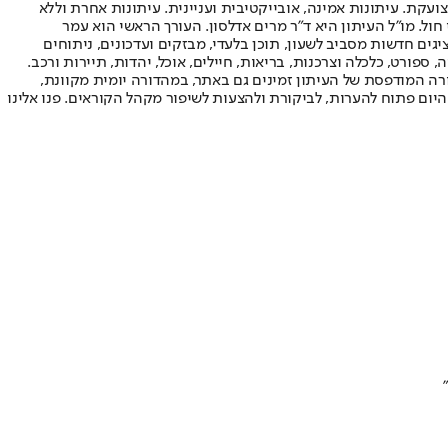
ועקת. עיתונות אמינה, אובייקטיבית ועניינית. עיתונות אחרת וללא
עור החשיפה הגבוה ביותר בימי חול. מו"ל העיתון היא ד"ר מרים אדלסון. העורך הראשי הוא עמר
 והעורך המייסד הוא עמוס רגב. אתרי האינטרנט של "ישראל היום" בעברית ובאנגלית, כמו כן היישומונים (אפליקציות) לאנדרואיד ול-iOS, מציגים חדשות מסביב לשעון, תוכן בלעדי, מבזקים ועדכונים, ניתוחים
, ספורט, כלכלה וצרכנות, בריאות, חיילים, אוכל, יהדות, תיירות ורכב.
דורה המודפסת של העיתון זמינים גם באתר, במהדורה יומית מקוונת,
היום פתוח להערות, לביקורת ולהצעות לשיפור מקהל הקוראים. פנו אלינו