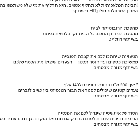
אל תישארו מאחור – בואו לגלות לאן ה-AI הולך
הבינה המלאכותית לא תחליף אנשים, היא תחליף את מי שלא משתמש בה!
בשיתוף HIT,המכון הטכנולוגי חולון
מהפכת הרובוטיקה לבית
מהפכת הניקיון החכם: כל הבית נקי בלחיצת כפתור
בשיתוף רונלייט
הטעויות שיחתכו לכם את קצבת הפנסיה
ממשיכת כספים ועד חוסר תכנון – הצעדים שיצילו את הכסף שלכם
בשיתוף מנורה מבטחים
איך 200 ש"ח בחודש הופכים ל140 אלף ?
צעדים קטנים שיכולים לסגור את הבור הפנסיוני בין נשים לגברים
בשיתוף מנורה מבטחים
הסוד של איינשטיין שיגדיל לכם את הפנסיה
הריבית דריבית עובדת לטובתכם רק אם תתחילו מוקדם. כך תבנו עתיד בט
בשיתוף מנורה מבטחים