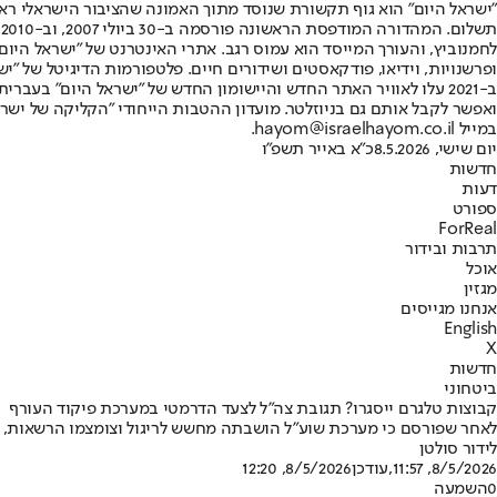
"ישראל היום" הוא גוף תקשורת שנוסד מתוך האמונה שהציבור הישראלי ראוי 
ת
ופרשנויות, וידיאו, פודקאסטים ושידורים חיים. פלטפורמות הדיגיטל של "ישרא
ב-2021 עלו לאוויר האתר החדש והיישומון החדש של "ישראל היום" בע
ואפשר לקבל אותם גם בניוזלטר. מועדון ההטבות הייחודי "הקליקה של ישרא
במייל hayom@israelhayom.co.il.
יום שישי, 8.5.2026
כ"א באייר תשפ"ו
חדשות
דעות
ספורט
ForReal
תרבות ובידור
אוכל
מגזין
אנחנו מגייסים
English
X
חדשות
ביטחוני
קבוצות טלגרם ייסגרו? תגובת צה"ל לצעד הדרמטי במערכת פיקוד העורף
לאחר שפורסם כי מערכת שוע"ל הושבתה מחשש לריגול וצומצמו הרשאות, 
לידור סולטן
8/5/2026, 11:57
,עודכן
8/5/2026, 12:20
0
השמעה