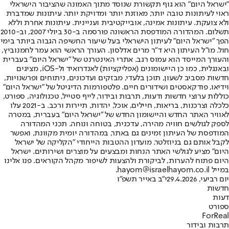
"ישראל היום" הוא גוף תקשורת שנוסד מתוך האמונה שהציבור הישראלי
ראוי לעיתונות טובה יותר, מאוזנת יותר ומדויקת יותר. עיתונות שמדברת
ולא צועקת. עיתונות אמינה, אובייקטיבית ועניינית. עיתונות אחרת וללא
תשלום. המהדורה המודפסת הראשונה פורסמה ב-30 ביולי 2007, וב-2010
הפך "ישראל היום" לעיתון הישראלי בעל שיעור החשיפה הגבוה ביותר בימי
חול. מו"ל העיתון היא ד"ר מרים אדלסון. העורך הראשי הוא עמר לחמנוביץ,
והעורך המייסד הוא עמוס רגב. אתרי האינטרנט של "ישראל היום" בעברית
ובאנגלית, כמו כן היישומונים (אפליקציות) לאנדרואיד ול-iOS, מציגים
חדשות מסביב לשעון, תוכן בלעדי, מבזקים ועדכונים, ניתוחים ופרשנויות,
וידיאו, פודקאסטים ושידורים חיים. פלטפורמות הדיגיטל של "ישראל היום"
כוללות ערוצי חדשות ודעות, תרבות ובידור, לייף סטייל, טכנולוגיה, ספורט,
כלכלה וצרכנות, בריאות, חיילים, אוכל, יהדות, תיירות ורכב. ב-2021 עלו
לאוויר האתר החדש והיישומון החדש של "ישראל היום" בעברית, במטרה
לספק לגולשים חוויה מהירה, עדכנית, בטוחה ונוחה. תכני המהדורה
המודפסת של העיתון זמינים גם באתר, במהדורה יומית מקוונת, ואפשר
לקבל אותם גם בניוזלטר. מועדון ההטבות הייחודי "הקליקה של ישראל
היום" מציע לגולשי האתר הנחות ומבצעים על מוצרים ושירותים. ישראל
היום פתוח להערות, לביקורת ולהצעות לשיפור מקהל הקוראים. פנו אלינו
במייל hayom@israelhayom.co.il.
יום רביעי, 29.4.2026
י"ב באייר תשפ"ו
חדשות
דעות
ספורט
ForReal
תרבות ובידור