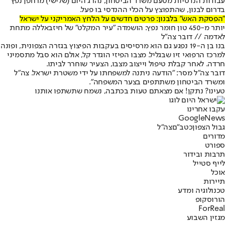
עבודות הנדסיות מטעם משרד הביטחון, נהרג היום (שלישי) מרחפן נפץ
ב
דרום לבנון
, שהתפוצץ על הכלי ההנדסי בו פעל.
"הפסקת האש" בלבנון: פרטים חדשים על הלחץ האמריקני על ישראל
יותר מ-450 טון חומר נפץ: הושמדה "עיר המקלט" של חיזבאללה מתחת
לאדמה // דובר צה"ל
בנו בן ה-19 נפגע גם הוא מרסיסים בעקבות הפיצוץ בגזרה הצפונית, ופונה
למרכז הרפואי זיו שבגליל. מצבו הפיזי הוגדר קל, אולם הוא סבל מתסמיני
חרדה. לאחר קבלת טיפול וייצוב מצבו, הצעיר שוחרר לביתו.
דובר צה"ל מסר: "הודעה ניתנה למשפחתו על ידי משטרת ישראל. צה״ל
ומשרד הביטחון משתתפים בצער המשפחה".
טעינו? נתקן! אם מצאתם טעות בכתבה, נשמח שתשתפו אותנו
עקבו אחרינו
G
o
o
g
l
e
News
גבול הצפון
כטב"ם
צה"ל
מדורים
ספורט
תרבות ובידור
לייף סטייל
אוכל
תיירות
טכנולוגיה ומדע
הורוסקופ
ForReal
מגזין השבוע