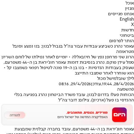
אוכל
מגזין
אנחנו מגייסים
English
X
חדשות
ביטחוני
הותר לפרסום
עאמר נהרג כשביצע עבודות עבור צה"ל בגבול לבנון; בנו נפצע וסובל
מטראומה
הרוג שני מרחפן נפץ של חיזבאללה • יומיים לאחר נפילתו של לוחם השריון
סמל עידן פוקס, נהרג בנסיבות דומות עאמר חוג׳יראת בן ה-44 משפרעם,
שעסק בעבודות הנדסיות • בנו בן ה-19 פונה לטיפול רפואי כשמצבו קל •
הוא שוחרר לאחר שמצבו התייצב
לילך שובל
מישל מכול
28/4/2026, 19:44
,עודכן
29/4/2026, 08:16
0
השמעה
הכוחות פעלו בדרום לבנון, עובד משרד הביטחון נהרג בפגיעה בכלי
ההנדסי בו פעל (ארכיון). צילום: דובר צה"ל
עאמר חוג׳יראת בן ה-44 משפרעם, עובד בחברה קבלנית שמבצעת