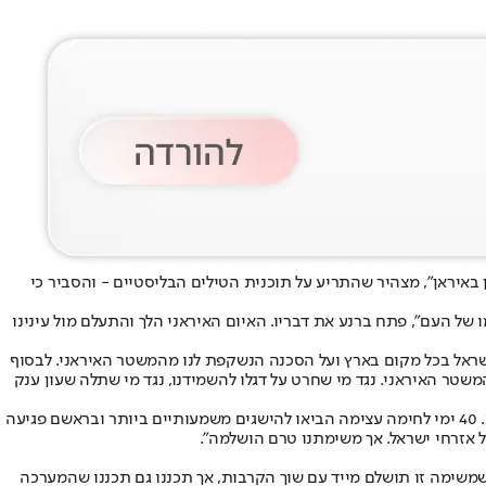
באיראן"
, מצהיר שהתריע על תוכנית הטילים הבליסטיים - והסביר כי
של העם", פתח ברנע את דבריו. האיום האיראני הלך והתעלם מול עינינו
ישראל בכל מקום בארץ ועל הסכנה הנשקפת לנו מהמשטר האיראני. לבסוף
טר האיראני. נגד מי שחרט על דגלו להשמידנו, נגד מי שתלה שעון ענק
עוד אמר ברנע בנוגע למבצע "שאגת הארי": "לצידנו בברית איתנה ובשת"פ היסטורי עם המעצמה החזקה בעולם נלחמנו יחד למען ערכי הצדק והחירות. 40 ימי לחימה עצימה הביאו להישגים משמעותיים ביותר ובראשם פגיעה
ל אזרחי ישראל. אך משימתנו טרם הושלמה".
 שמשימה זו תושלם מייד עם שוך הקרבות, אך תכננו גם תכננו שהמערכה