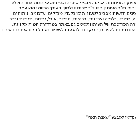
ועקת. עיתונות אמינה, אובייקטיבית ועניינית. עיתונות אחרת וללא
עור החשיפה הגבוה ביותר בימי חול. מו"ל העיתון היא ד"ר מרים אדלסון. העורך הראשי הוא עמר
 והעורך המייסד הוא עמוס רגב. אתרי האינטרנט של "ישראל היום" בעברית ובאנגלית, כמו כן היישומונים (אפליקציות) לאנדרואיד ול-iOS, מציגים חדשות מסביב לשעון, תוכן בלעדי, מבזקים ועדכונים, ניתוחים
, ספורט, כלכלה וצרכנות, בריאות, חיילים, אוכל, יהדות, תיירות ורכב.
דורה המודפסת של העיתון זמינים גם באתר, במהדורה יומית מקוונת,
היום פתוח להערות, לביקורת ולהצעות לשיפור מקהל הקוראים. פנו אלינו
קדמו למבצע "שאגת הארי"