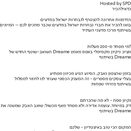
Hosted by SPD
כדאי
להכיר
הזדמנות אחרונה להצטרף לנבחרות ישראל במדעים
בואו להכיר את חברי נבחרות ישראל במדעים שכבר מחכים לכם – המיונים
בשיתוף מרכז מדעני העתיד
מי מפחד מ-200 מעלות?
השואב-שוטף החדש של Dreame מציג: ניקיון מקסימלי באפס מאמץ
בשיתוף Dreame
בזמן שהצפון נאבק, הסיוע הגיע מכיוון מפתיע
בעלי עסקים מספרים - זה המענק הכספי שעוזר לנו לחזור למסלול
בשיתוף מזרחי טפחות
נקיון פסח - לא מה שהכרתם
דק במיוחד, עוצמה אדירה ולא מפחד מאף מכשול: שואב האבק שמשנה את
בשיתוף Dreame
המקום הכי טוב באיצטדיון - שלכם