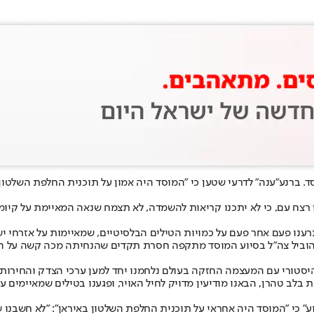
ד. ברנע
"ענה" לדרעי שטען כי "המוסד היה אמון על תוכנית החלפת השלטון 
 רצח עם, כי לא יתכנו קריאות להשמדה, לא תצמח שנאה המאיימת על קיומו 
תרענו פעם אחר פעם על כמויות הטילים הבלסיטיים, שמאיימות על אזרחי 
" הוביל צה"ל בסיוע המוסד מתקפה חסרת תקדים שהנחיתה מכה קשה על המש
לב טהרן, הבאנו מודיעין מדויק לחיל האויר, ופגענו בטילים שמאיימים ע
וע" כי "המוסד היה אחראי על תוכנית החלפת השלטון באיראן": "לא חשבנו