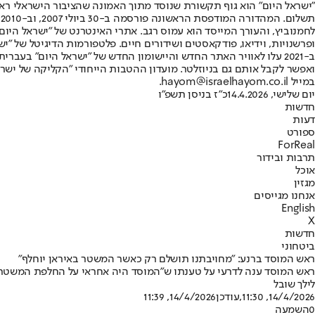
"ישראל היום" הוא גוף תקשורת שנוסד מתוך האמונה שהציבור הישראלי ראוי 
ת
ופרשנויות, וידיאו, פודקאסטים ושידורים חיים. פלטפורמות הדיגיטל של "ישרא
ב-2021 עלו לאוויר האתר החדש והיישומון החדש של "ישראל היום" בע
ואפשר לקבל אותם גם בניוזלטר. מועדון ההטבות הייחודי "הקליקה של ישרא
במייל hayom@israelhayom.co.il.
יום שלישי, 14.4.2026
כ"ז בניסן תשפ"ו
חדשות
דעות
ספורט
ForReal
תרבות ובידור
אוכל
מגזין
אנחנו מגייסים
English
X
חדשות
ביטחוני
ראש המוסד ברנע: "מחויבתנו תושלם רק כאשר המשטר באיראן יוחלף"
ראש המוסד ענה לדרעי על טענתו ש"המוסד היה אחראי על החלפת המשטר":
לילך שובל
14/4/2026, 11:30
,עודכן
14/4/2026, 11:39
0
השמעה