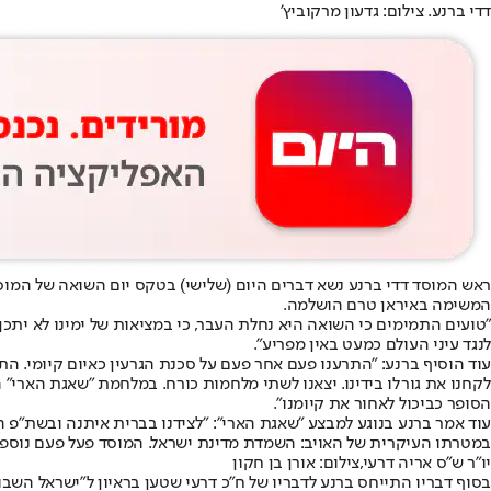
דדי ברנע. צילום: גדעון מרקוביץ'
ראש המוסד דדי ברנע נשא דברים היום (שלישי) בטקס יום השואה של המוס
המשימה באיראן טרם הושלמה.
"טועים התמימים כי השואה היא נחלת העבר, כי במציאות של ימינו לא יתכן
לנגד עיני העולם כמעט באין מפריע".
עוד הוסיף ברנע: "התרענו פעם אחר פעם על סכנת הגרעין כאיום קיומי. ה
לקחנו את גורלו בידינו. יצאנו לשתי מלחמות כורח. במלחמת "שאגת הארי
הסופר כביכול לאחור את קיומנו".
במטרתו העיקרית של האויב: השמדת מדינת ישראל. המוסד פעל פעם נוספת ב
יו"ר ש"ס אריה דרעי,צילום: אורן בן חקון
בסוף דבריו התייחס ברנע לדבריו של ח"כ דרעי שטען בראיון ל"ישראל השב