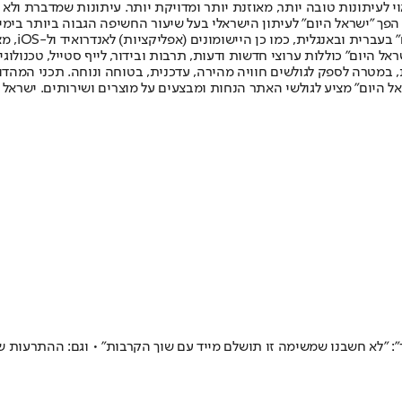
לעיתונות טובה יותר, מאוזנת יותר ומדויקת יותר. עיתונות שמדברת ולא צ
שלום. המהדורה המודפסת הראשונה פורסמה ב-30 ביולי 2007, וב-2010 הפך "ישראל היום" לעיתון הישראלי בעל שי
לחמנוביץ,
ל היום" כוללות ערוצי חדשות ודעות, תרבות ובידור, לייף סטייל, טכנולוגיה
ברית, במטרה לספק לגולשים חוויה מהירה, עדכנית, בטוחה ונוחה. תכני המה
ל היום" מציע לגולשי האתר הנחות ומבצעים על מוצרים ושירותים. ישראל 
 "לא חשבנו שמשימה זו תושלם מייד עם שוך הקרבות" • וגם: ההתרעות ש