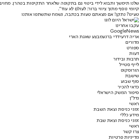
שלנו תימשך ותבוא לידי ביטוי גם בתקופה שלאחר התקיפות בטהרן. מחויבו
קיומי נוסף מתוך ציווי ברור: לעולם לא עוד".
טעינו? נתקן! אם מצאתם טעות בכתבה, נשמח שתשתפו אותנו
עקבו אחרינו
G
o
o
g
l
e
News
אריה דרעי
דדי ברנע
מבצע שאגת הארי
מדורים
ספורט
דעות
תרבות ובידור
לייף סטייל
הורוסקופ
שישבת
סוף שבוע
כדאי להכיר
סיפור המשק הישראלי
נדל"ן
ראשי
זמני כניסת וצאת השבת
מידע כללי
זמני כניסת וצאת שבת
ראשי
צרו קשר
מדיניות פרטיות