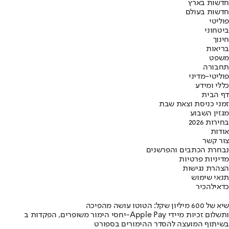
חדשות בארץ
חדשות בעולם
פוליטי
ביטחוני
חינוך
בריאות
משפט
תחבורה
פוליטי-מדיני
כללי ומידע
דף הבית
זמני כניסת וצאת שבת
מגזין השבוע
בחירות 2026
אודות
צור קשר
נבחרת הכתבים והפרשנים
מדיניות פרטיות
הצהרת נגישות
תנאי שימוש
כדאי
להכיר
שיא של 600 מיליון שקל: הטוטו עושה מהפיכה
יחסי הימור משופרים, הפקדות ב-Apple Pay ותשלום זכיות מיידי
בשיתוף המועצה להסדר ההימורים בספורט