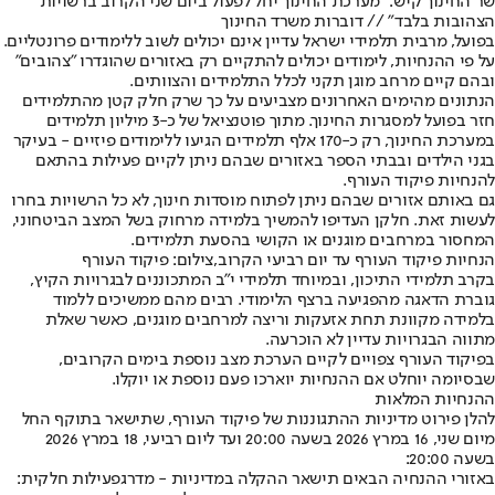
שר החינוך קיש: "מערכת החינוך יחל לפעול ביום שני הקרוב ברשויות
הצהובות בלבד" // דוברות משרד החינוך
בפועל, מרבית תלמידי ישראל עדיין אינם יכולים לשוב ללימודים פרונטליים.
על פי ההנחיות, לימודים יכולים להתקיים רק באזורים שהוגדרו "צהובים"
ובהם קיים מרחב מוגן תקני לכלל התלמידים והצוותים.
הנתונים מהימים האחרונים מצביעים על כך שרק חלק קטן מהתלמידים
חזר בפועל למסגרות החינוך. מתוך פוטנציאל של כ-3 מיליון תלמידים
במערכת החינוך, רק כ-170 אלף תלמידים הגיעו ללימודים פיזיים - בעיקר
בגני הילדים ובבתי הספר באזורים שבהם ניתן לקיים פעילות בהתאם
להנחיות פיקוד העורף.
גם באותם אזורים שבהם ניתן לפתוח מוסדות חינוך, לא כל הרשויות בחרו
לעשות זאת. חלקן העדיפו להמשיך בלמידה מרחוק בשל המצב הביטחוני,
המחסור במרחבים מוגנים או הקושי בהסעת תלמידים.
הנחיות פיקוד העורף עד יום רביעי הקרוב,צילום: פיקוד העורף
בקרב תלמידי התיכון, ובמיוחד תלמידי י"ב המתכוננים לבגרויות הקיץ,
גוברת הדאגה מהפגיעה ברצף הלימודי. רבים מהם ממשיכים ללמוד
בלמידה מקוונת תחת אזעקות וריצה למרחבים מוגנים, כאשר שאלת
מתווה הבגרויות עדיין לא הוכרעה.
בפיקוד העורף צפויים לקיים הערכת מצב נוספת בימים הקרובים,
שבסיומה יוחלט אם ההנחיות יוארכו פעם נוספת או יוקלו.
ההנחיות המלאות
להלן פירוט מדיניות ההתגוננות של פיקוד העורף, שתישאר בתוקף החל
מיום שני, 16 במרץ 2026 בשעה 20:00 ועד ליום רביעי, 18 במרץ 2026
בשעה 20:00:
באזורי ההנחיה הבאים תישאר ההקלה במדיניות - מדרג
פעילות חלקית
: