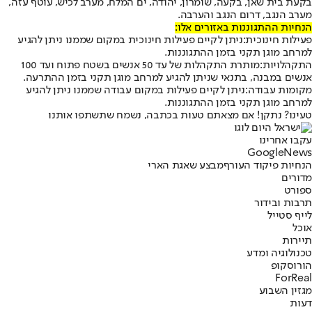
בקעת בית שאן, בקעה, שומרון, יהודה, ים המלח, מערב לכיש, עוטף עזה,
מערב הנגב, דרום הנגב והערבה.
הנחיות ההתגוננות באזורים אלו:
פעילות חינוכית:
ניתן לקיים פעילות חינוכית במקום שממנו ניתן להגיע
למרחב מוגן תקני בזמן ההתגוננות.
התקהלויות:
מותרת התקהלות של עד 50 אנשים בשטח פתוח ועד 100
אנשים במבנה, בתנאי שניתן להגיע למרחב מוגן תקני בזמן ההתרעה.
מקומות עבודה:
ניתן לקיים פעילות במקום עבודה שממנו ניתן להגיע
למרחב מוגן תקני בזמן ההתגוננות.
טעינו? נתקן! אם מצאתם טעות בכתבה, נשמח שתשתפו אותנו
עקבו אחרינו
G
o
o
g
l
e
News
הנחיות פיקוד העורף
מבצע שאגת הארי
מדורים
ספורט
תרבות ובידור
לייף סטייל
אוכל
תיירות
טכנולוגיה ומדע
הורוסקופ
ForReal
מגזין השבוע
דעות