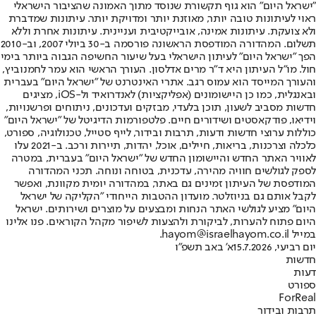
"ישראל היום" הוא גוף תקשורת שנוסד מתוך האמונה שהציבור הישראלי
ראוי לעיתונות טובה יותר, מאוזנת יותר ומדויקת יותר. עיתונות שמדברת
ולא צועקת. עיתונות אמינה, אובייקטיבית ועניינית. עיתונות אחרת וללא
תשלום. המהדורה המודפסת הראשונה פורסמה ב-30 ביולי 2007, וב-2010
הפך "ישראל היום" לעיתון הישראלי בעל שיעור החשיפה הגבוה ביותר בימי
חול. מו"ל העיתון היא ד"ר מרים אדלסון. העורך הראשי הוא עמר לחמנוביץ,
והעורך המייסד הוא עמוס רגב. אתרי האינטרנט של "ישראל היום" בעברית
ובאנגלית, כמו כן היישומונים (אפליקציות) לאנדרואיד ול-iOS, מציגים
חדשות מסביב לשעון, תוכן בלעדי, מבזקים ועדכונים, ניתוחים ופרשנויות,
וידיאו, פודקאסטים ושידורים חיים. פלטפורמות הדיגיטל של "ישראל היום"
כוללות ערוצי חדשות ודעות, תרבות ובידור, לייף סטייל, טכנולוגיה, ספורט,
כלכלה וצרכנות, בריאות, חיילים, אוכל, יהדות, תיירות ורכב. ב-2021 עלו
לאוויר האתר החדש והיישומון החדש של "ישראל היום" בעברית, במטרה
לספק לגולשים חוויה מהירה, עדכנית, בטוחה ונוחה. תכני המהדורה
המודפסת של העיתון זמינים גם באתר, במהדורה יומית מקוונת, ואפשר
לקבל אותם גם בניוזלטר. מועדון ההטבות הייחודי "הקליקה של ישראל
היום" מציע לגולשי האתר הנחות ומבצעים על מוצרים ושירותים. ישראל
היום פתוח להערות, לביקורת ולהצעות לשיפור מקהל הקוראים. פנו אלינו
במייל hayom@israelhayom.co.il.
יום רביעי, 15.7.2026
א' באב תשפ"ו
חדשות
דעות
ספורט
ForReal
תרבות ובידור