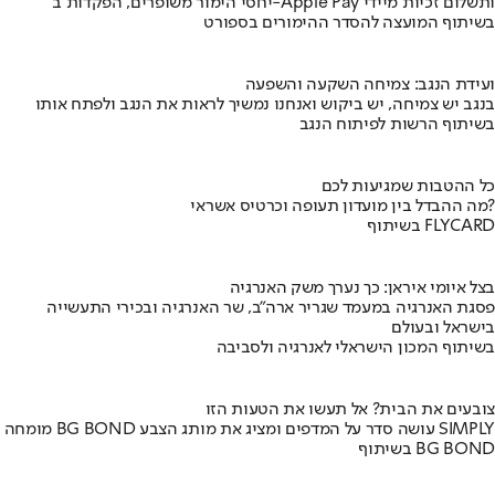
יחסי הימור משופרים, הפקדות ב-Apple Pay ותשלום זכיות מיידי
בשיתוף המועצה להסדר ההימורים בספורט
ועידת הנגב: צמיחה השקעה והשפעה
בנגב יש צמיחה, יש ביקוש ואנחנו נמשיך לראות את הנגב ולפתח אותו
בשיתוף הרשות לפיתוח הנגב
כל ההטבות שמגיעות לכם
מה ההבדל בין מועדון תעופה וכרטיס אשראי?
בשיתוף FLYCARD
בצל איומי איראן: כך נערך משק האנרגיה
פסגת האנרגיה במעמד שגריר ארה"ב, שר האנרגיה ובכירי התעשייה
בישראל ובעולם
בשיתוף המכון הישראלי לאנרגיה ולסביבה
צובעים את הבית? אל תעשו את הטעות הזו
מומחה BG BOND עושה סדר על המדפים ומציג את מותג הצבע SIMPLY
בשיתוף BG BOND