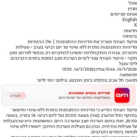
אוכל
מגזין
אנחנו מגייסים
English
X
חדשות
ביטחוני
פיקוד העורף מאריך את מדיניות ההתגוננות | אלו ההנחיות
מדיניות ההתגוננות נותרת ללא שינוי עד יום רביעי בערב • פעילות
חינוכית, עבודה והתקהלויות ימשיכו להתקיים רק בכפוף למרחב מוגן
תקני • פיקוד העורף צפוי לקיים הערכת מצב נוספת בימים הקרובים
לילך שובל
16/3/2026, 15:46
,עודכן
16/3/2026, 15:50
0
השמעה
תושבי תל אביב במקלט בזמן המבצע. צילום: יוסי זליגר
פיקוד העורף הודיע כי מדיניות ההתגוננות נותרת ללא שינוי ותישאר
בתוקף החל מהערב (שני) בשעה 20:00 ועד ליום רביעי, 18 במרץ, בשעה
20:00, זאת בתום הערכת מצב שנערכה היום. המשמעות היא שההגבלות
על פעילות אזרחית, ובהן גם פעילות מערכת החינוך, יישארו ללא שינוי
לפחות ביומיים הקרובים.