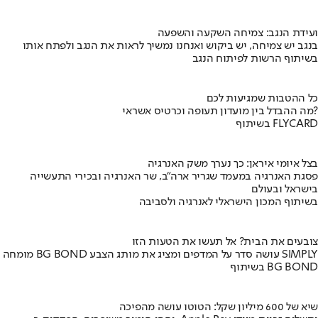
ועידת הנגב: צמיחה השקעה והשפעה
בנגב יש צמיחה, יש ביקוש ואנחנו נמשיך לראות את הנגב ולפתח אותו
בשיתוף הרשות לפיתוח הנגב
כל ההטבות שמגיעות לכם
מה ההבדל בין מועדון תעופה וכרטיס אשראי?
בשיתוף FLYCARD
בצל איומי איראן: כך נערך משק האנרגיה
פסגת האנרגיה במעמד שגריר ארה"ב, שר האנרגיה ובכירי התעשייה
בישראל ובעולם
בשיתוף המכון הישראלי לאנרגיה ולסביבה
צובעים את הבית? אל תעשו את הטעות הזו
מומחה BG BOND עושה סדר על המדפים ומציג את מותג הצבע SIMPLY
בשיתוף BG BOND
שיא של 600 מיליון שקל: הטוטו עושה מהפיכה