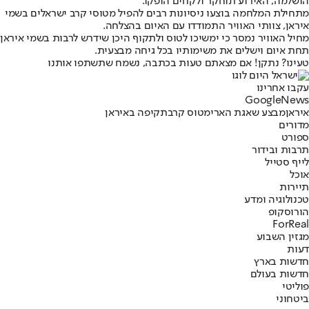
הושלמה, האירוע תוחקר ולקחים הופקו.
מתחילת המלחמה בוצעו ניסיונות רבים להפיל מטוסי קרב ישראלים בשמי
איראן, צוותי האוויר התמודדו עם האיום בהצלחה.
מחיל האוויר נמסר כי ימשיכו לטוס ולתקוף היכן שידרש לרבות בשמי איראן
תחת איום וישלים את משימותיו בכל גיחה מבצעית.
טעינו? נתקן! אם מצאתם טעות בכתבה, נשמח שתשתפו אותנו
עקבו אחרינו
G
o
o
g
l
e
News
איראן
מבצע שאגת הארי
מטוס קרב
תקיפה באיראן
מדורים
ספורט
תרבות ובידור
לייף סטייל
אוכל
תיירות
טכנולוגיה ומדע
הורוסקופ
ForReal
מגזין השבוע
דעות
חדשות בארץ
חדשות בעולם
פוליטי
ביטחוני