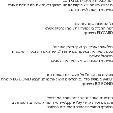
מה מבטיח נתניהו לתושבי הנגב?
בנגב יש צמיחה, יש ביקוש ואנחנו נמשיך לראות את הנגב ולפתח אותו
בשיתוף הרשות לפיתוח הנגב
כל ההטבות שמגיעות לכם
מה ההבדל בין מועדון תעופה וכרטיס אשראי?
בשיתוף FLYCARD
בצל איומי איראן: כך נערך משק האנרגיה
פסגת האנרגיה במעמד שגריר ארה"ב, שר האנרגיה ובכירי התעשייה
בישראל ובעולם
בשיתוף המכון הישראלי לאנרגיה ולסביבה
צובעים את הבית? אל תעשו את הטעות הזו
מומחה BG BOND עושה סדר על המדפים ומציג את מותג הצבע SIMPLY
בשיתוף BG BOND
הזדמנות האחרונה להרוויח מגמר המונדיאל
יחסי הימור משופרים, הפקדות ב-Apple Pay ותשלום זכיות מיידי
בשיתוף המועצה להסדר ההימורים בספורט