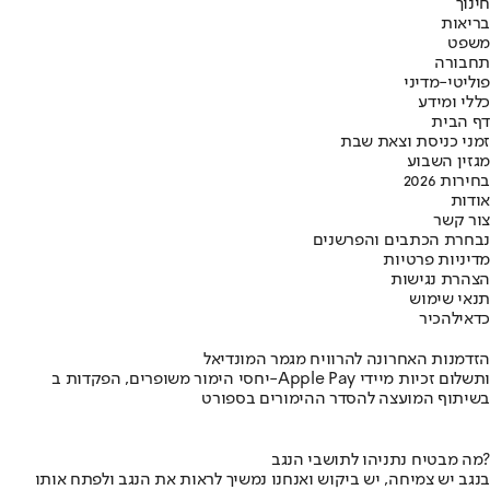
חינוך
בריאות
משפט
תחבורה
פוליטי-מדיני
כללי ומידע
דף הבית
זמני כניסת וצאת שבת
מגזין השבוע
בחירות 2026
אודות
צור קשר
נבחרת הכתבים והפרשנים
מדיניות פרטיות
הצהרת נגישות
תנאי שימוש
כדאי
להכיר
הזדמנות האחרונה להרוויח מגמר המונדיאל
יחסי הימור משופרים, הפקדות ב-Apple Pay ותשלום זכיות מיידי
בשיתוף המועצה להסדר ההימורים בספורט
מה מבטיח נתניהו לתושבי הנגב?
בנגב יש צמיחה, יש ביקוש ואנחנו נמשיך לראות את הנגב ולפתח אותו