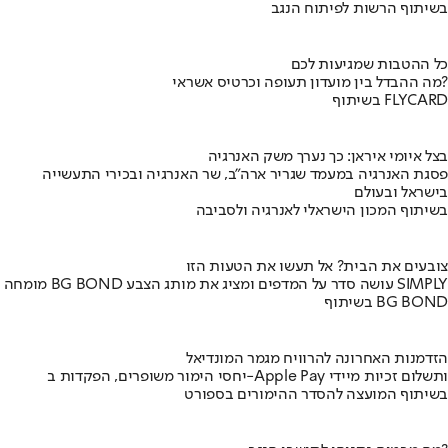
בשיתוף הרשות לפיתוח הנגב
כל ההטבות שמגיעות לכם
מה ההבדל בין מועדון תעופה וכרטיס אשראי?
בשיתוף FLYCARD
בצל איומי איראן: כך נערך משק האנרגיה
פסגת האנרגיה במעמד שגריר ארה"ב, שר האנרגיה ובכירי התעשייה
בישראל ובעולם
בשיתוף המכון הישראלי לאנרגיה ולסביבה
צובעים את הבית? אל תעשו את הטעות הזו
מומחה BG BOND עושה סדר על המדפים ומציג את מותג הצבע SIMPLY
בשיתוף BG BOND
הזדמנות האחרונה להרוויח מגמר המונדיאל
יחסי הימור משופרים, הפקדות ב-Apple Pay ותשלום זכיות מיידי
בשיתוף המועצה להסדר ההימורים בספורט