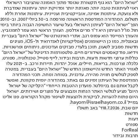
"ישראל היום" הוא גוף תקשורת שנוסד מתוך האמונה שהציבור הישראלי
ראוי לעיתונות טובה יותר, מאוזנת יותר ומדויקת יותר. עיתונות שמדברת
ולא צועקת. עיתונות אמינה, אובייקטיבית ועניינית. עיתונות אחרת וללא
תשלום. המהדורה המודפסת הראשונה פורסמה ב-30 ביולי 2007, וב-2010
הפך "ישראל היום" לעיתון הישראלי בעל שיעור החשיפה הגבוה ביותר בימי
חול. מו"ל העיתון היא ד"ר מרים אדלסון. העורך הראשי הוא עמר לחמנוביץ,
והעורך המייסד הוא עמוס רגב. אתרי האינטרנט של "ישראל היום" בעברית
ובאנגלית, כמו כן היישומונים (אפליקציות) לאנדרואיד ול-iOS, מציגים
חדשות מסביב לשעון, תוכן בלעדי, מבזקים ועדכונים, ניתוחים ופרשנויות,
וידיאו, פודקאסטים ושידורים חיים. פלטפורמות הדיגיטל של "ישראל היום"
כוללות ערוצי חדשות ודעות, תרבות ובידור, לייף סטייל, טכנולוגיה, ספורט,
כלכלה וצרכנות, בריאות, חיילים, אוכל, יהדות, תיירות ורכב. ב-2021 עלו
לאוויר האתר החדש והיישומון החדש של "ישראל היום" בעברית, במטרה
לספק לגולשים חוויה מהירה, עדכנית, בטוחה ונוחה. תכני המהדורה
המודפסת של העיתון זמינים גם באתר, במהדורה יומית מקוונת, ואפשר
לקבל אותם גם בניוזלטר. מועדון ההטבות הייחודי "הקליקה של ישראל
היום" מציע לגולשי האתר הנחות ומבצעים על מוצרים ושירותים. ישראל
היום פתוח להערות, לביקורת ולהצעות לשיפור מקהל הקוראים. פנו אלינו
במייל hayom@israelhayom.co.il.
יום שבת, 18.7.2026
ד' באב תשפ"ו
חדשות
דעות
ספורט
ForReal
תרבות ובידור