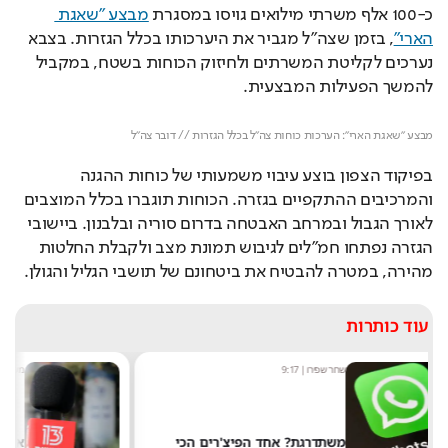
כ-100 אלף משרתי מילואים גויסו במסגרת 
מבצע "שאגת 
הארי"
, בזמן שצה"ל מגביר את היערכותו בכלל הגזרות. בצבא 
נערכים לקליטת המשרתים ולחיזוק הכוחות בשטח, במקביל 
להמשך הפעילות המבצעית.
Loaded
: 
Unmute
100.00%
מבצע "שאגת הארי": הערכות כוחות צה״ל בכלל הגזרות // דובר צה"ל
בפיקוד הצפון בוצע עיבוי משמעותי של כוחות ההגנה 
והמרכיבים ההתקפיים בגזרה. הכוחות תוגברו בכלל המוצבים 
לאורך הגבול ובמרחב האבטחה בדרום סוריה ובלבנון. ביישובי 
הגזרה נפתחו חמ"לים לגיבוש תמונת מצב ולקבלת החלטות 
מהירה, במטרה להבטיח את ביטחונם של תושבי הגליל והגולן.
עוד כותרות
מערכת תרבות היום
|
8:54
'רים הכי
אחרי 24 שנה: הפרשן הוותיק עוזב