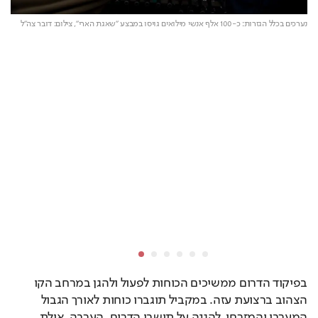
נערכים בכלל הגזרות: כ-100 אלף אנשי מילואים גויסו במבצע "שאגת הארי", 
צילום: דובר צה"ל
נערכים בכל
בפיקוד הדרום ממשיכים הכוחות לפעול ולהגן במרחב הקו 
הצהוב ברצועת עזה. במקביל תוגברו כוחות לאורך הגבול 
המערבי והמזרחי, להגנה על תושבי הדרום, הערבה, אילת 