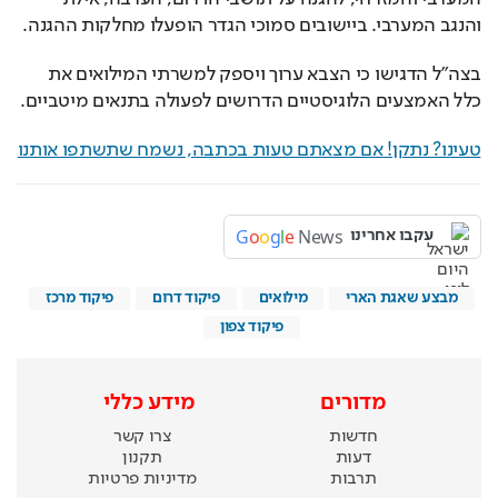
והנגב המערבי. ביישובים סמוכי הגדר הופעלו מחלקות ההגנה.
בצה"ל הדגישו כי הצבא ערוך ויספק למשרתי המילואים את 
כלל האמצעים הלוגיסטיים הדרושים לפעולה בתנאים מיטביים.
טעינו? נתקן! אם מצאתם טעות בכתבה, נשמח שתשתפו אותנו
G
o
o
g
l
e
News
עקבו אחרינו
מבצע שאגת הארי
מילואים
פיקוד דרום
פיקוד מרכז
פיקוד צפון
מדורים
מידע כללי
חדשות
צרו קשר
דעות
תקנון
תרבות
מדיניות פרטיות