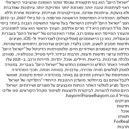
"ישראל היום" הוא גוף תקשורת שנוסד מתוך האמונה שהציבור הישראלי
ראוי לעיתונות טובה יותר, מאוזנת יותר ומדויקת יותר. עיתונות שמדברת
ולא צועקת. עיתונות אמינה, אובייקטיבית ועניינית. עיתונות אחרת וללא
תשלום. המהדורה המודפסת הראשונה פורסמה ב-30 ביולי 2007, וב-2010
הפך "ישראל היום" לעיתון הישראלי בעל שיעור החשיפה הגבוה ביותר בימי
חול. מו"ל העיתון היא ד"ר מרים אדלסון. העורך הראשי הוא עמר לחמנוביץ,
והעורך המייסד הוא עמוס רגב. אתרי האינטרנט של "ישראל היום" בעברית
ובאנגלית, כמו כן היישומונים (אפליקציות) לאנדרואיד ול-iOS, מציגים
חדשות מסביב לשעון, תוכן בלעדי, מבזקים ועדכונים, ניתוחים ופרשנויות,
וידיאו, פודקאסטים ושידורים חיים. פלטפורמות הדיגיטל של "ישראל היום"
כוללות ערוצי חדשות ודעות, תרבות ובידור, לייף סטייל, טכנולוגיה, ספורט,
כלכלה וצרכנות, בריאות, חיילים, אוכל, יהדות, תיירות ורכב. ב-2021 עלו
לאוויר האתר החדש והיישומון החדש של "ישראל היום" בעברית, במטרה
לספק לגולשים חוויה מהירה, עדכנית, בטוחה ונוחה. תכני המהדורה
המודפסת של העיתון זמינים גם באתר, במהדורה יומית מקוונת, ואפשר
לקבל אותם גם בניוזלטר. מועדון ההטבות הייחודי "הקליקה של ישראל
היום" מציע לגולשי האתר הנחות ומבצעים על מוצרים ושירותים. ישראל
היום פתוח להערות, לביקורת ולהצעות לשיפור מקהל הקוראים. פנו אלינו
במייל hayom@israelhayom.co.il.
מבזקים
חדשות
אוכל
תשחץ
ForReal
תרבות