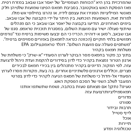
שהמרכזית בהן היא "הכוחות העממיים" של יאסר אבו שבאב במזרח רפיח.
מאז הפסקת האש באוקטובר, בסביבת חמאס הפיצו שמועות שלפיהן חלק
מאנשי המיליציות הסגירו את עצמם לידיו, או נהרגו בחילופי אש מולו.
למרות זאת, השמועות הוכחשו, בין היתר על ידי הקבוצה של אבו שבאב.
בימים האחרונים, הודיעו בקבוצה של יאסר אבו שבאב כי הם מנהלים
שיתוף פעולה ישיר עם מועצת השלום, במסגרת תוכנית טראמפ. סגנו של
אבו שבאב, ר'סאן א-דוהיני, הכריז כי הם יבצעו משימות ברפיח נגד "גורמים
חמושים בלתי חוקיים (הכוונה כנראה לחמאס) באזורים מסוימים ברפיח".
"משתפים פעולה עם מועצת השלום". דונלד טראמפ,צילום: EPA
משלחת חמאס בקהיר
בתוך כך, מקור בחמאס מסר הבוקר לערוץ הסעודי "א-שרק" כי משלחת של
ארגון הטרור נמצאת בקהיר כדי לדון בסידורים להקמת ועדת ניהול לרצועת
עזה. לפי המקור, הדיונים בקהיר מתנהלים בין בכירי חמאס לבכירים
מצרים, וכוללים ארגונים פלשתיניים אחרים. בה בעת, מקורות מסרו לערוץ
הסעודי אל-חדת' כי משלחת של חמאס הגיעה לקהיר כדי לדון בפרטי
המעבר לשלב השני של הסכם הפסקת האש.
טעינו? נתקן! אם מצאתם טעות בכתבה, נשמח שתשתפו אותנו
חמאס
מיליציות
רצועת עזה
מדורים
ספורט
תרבות ובידור
לייף סטייל
אוכל
תיירות
טכנולוגיה ומדע