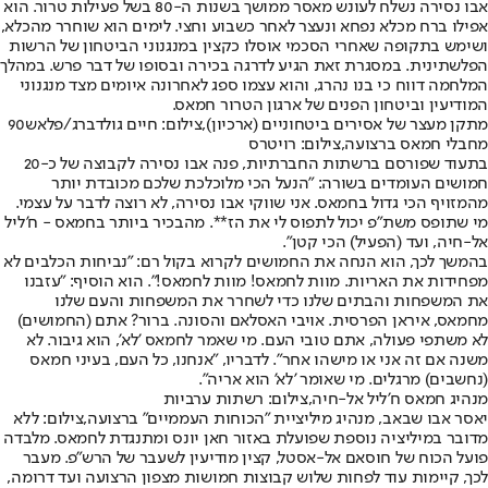
אבו נסירה נשלח לעונש מאסר ממושך בשנות ה-80 בשל פעילות טרור. הוא
אפילו ברח מכלא נפחא ונעצר לאחר כשבוע וחצי. לימים הוא שוחרר מהכלא,
ושימש בתקופה שאחרי הסכמי אוסלו כקצין במנגנוני הביטחון של הרשות
הפלשתינית. במסגרת זאת הגיע לדרגה בכירה ובסופו של דבר פרש. במהלך
המלחמה דווח כי בנו נהרג, והוא עצמו ספג לאחרונה איומים מצד מנגנוני
המודיעין וביטחון הפנים של ארגון הטרור חמאס.
מתקן מעצר של אסירים ביטחוניים (ארכיון),צילום: חיים גולדברג/פלאש90
מחבלי חמאס ברצועה,צילום: רויטרס
בתעוד שפורסם ברשתות החברתיות, פנה אבו נסירה לקבוצה של כ-20
חמושים העומדים בשורה: "הנעל הכי מלוכלכת שלכם מכובדת יותר
מהמזויף הכי גדול בחמאס. אני שווקי אבו נסירה, לא רוצה לדבר על עצמי.
מי שתופס משת"פ יכול לתפוס לי את הז**. מהבכיר ביותר בחמאס - ח'ליל
אל-חיה, ועד (הפעיל) הכי קטן".
בהמשך לכך, הוא הנחה את החמושים לקרוא בקול רם: "נביחות הכלבים לא
מפחידות את האריות. מוות לחמאס! מוות לחמאס!". הוא הוסיף: "עזבנו
את המשפחות והבתים שלנו כדי לשחרר את המשפחות והעם שלנו
מחמאס, איראן הפרסית. אויבי האסלאם והסונה. ברור? אתם (החמושים)
לא משתפי פעולה, אתם טובי העם. מי שאמר לחמאס 'לא', הוא גיבור. לא
משנה אם זה אני או מישהו אחר". לדבריו, "אנחנו, כל העם, בעיני חמאס
(נחשבים) מרגלים. מי שאומר 'לא' הוא אריה".
מנהיג חמאס ח'ליל אל-חיה,צילום: רשתות ערביות
יאסר אבו שבאב, מנהיג מיליציית "הכוחות העממיים" ברצועה,צילום: ללא
מדובר במיליציה נוספת שפועלת באזור חאן יונס ומתנגדת לחמאס. מלבדה
פועל הכוח של חוסאם אל-אסטל, קצין מודיעין לשעבר של הרש"פ. מעבר
לכך, קיימות עוד לפחות שלוש קבוצות חמושות מצפון הרצועה ועד דרומה,