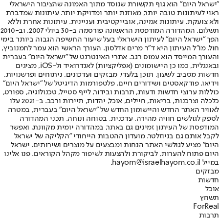
"ישראל היום" הוא גוף תקשורת שנוסד מתוך האמונה שהציבור הישראלי
ראוי לעיתונות טובה יותר, מאוזנת יותר ומדויקת יותר. עיתונות שמדברת
ולא צועקת. עיתונות אמינה, אובייקטיבית ועניינית. עיתונות אחרת וללא
תשלום. המהדורה המודפסת הראשונה פורסמה ב-30 ביולי 2007, וב-2010
הפך "ישראל היום" לעיתון הישראלי בעל שיעור החשיפה הגבוה ביותר בימי
חול. מו"ל העיתון היא ד"ר מרים אדלסון. העורך הראשי הוא עמר לחמנוביץ,
והעורך המייסד הוא עמוס רגב. אתרי האינטרנט של "ישראל היום" בעברית
ובאנגלית, כמו כן היישומונים (אפליקציות) לאנדרואיד ול-iOS, מציגים
חדשות מסביב לשעון, תוכן בלעדי, מבזקים ועדכונים, ניתוחים ופרשנויות,
וידיאו, פודקאסטים ושידורים חיים. פלטפורמות הדיגיטל של "ישראל היום"
כוללות ערוצי חדשות ודעות, תרבות ובידור, לייף סטייל, טכנולוגיה, ספורט,
כלכלה וצרכנות, בריאות, חיילים, אוכל, יהדות, תיירות ורכב. ב-2021 עלו
לאוויר האתר החדש והיישומון החדש של "ישראל היום" בעברית, במטרה
לספק לגולשים חוויה מהירה, עדכנית, בטוחה ונוחה. תכני המהדורה
המודפסת של העיתון זמינים גם באתר, במהדורה יומית מקוונת, ואפשר
לקבל אותם גם בניוזלטר. מועדון ההטבות הייחודי "הקליקה של ישראל
היום" מציע לגולשי האתר הנחות ומבצעים על מוצרים ושירותים. ישראל
היום פתוח להערות, לביקורת ולהצעות לשיפור מקהל הקוראים. פנו אלינו
במייל hayom@israelhayom.co.il.
מבזקים
חדשות
אוכל
תשחץ
ForReal
תרבות