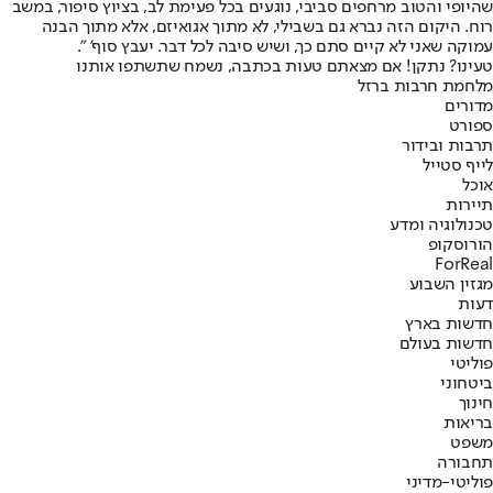
שהיופי והטוב מרחפים סביבי, נוגעים בכל פעימת לב, בציוץ סיפור, במשב
רוח. היקום הזה נברא גם בשבילי, לא מתוך אגואיזם, אלא מתוך הבנה
עמוקה שאני לא קיים סתם כך, ושיש סיבה לכל דבר. יעבץ סוף' ".
טעינו? נתקן! אם מצאתם טעות בכתבה, נשמח שתשתפו אותנו
מלחמת חרבות ברזל
מדורים
ספורט
תרבות ובידור
לייף סטייל
אוכל
תיירות
טכנולוגיה ומדע
הורוסקופ
ForReal
מגזין השבוע
דעות
חדשות בארץ
חדשות בעולם
פוליטי
ביטחוני
חינוך
בריאות
משפט
תחבורה
פוליטי-מדיני