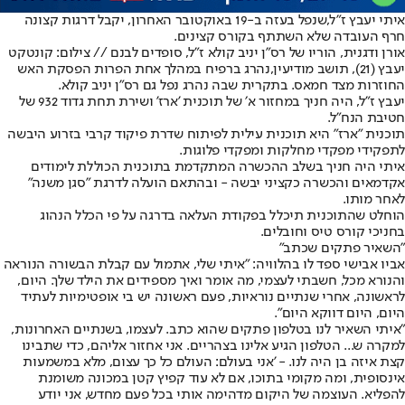
איתי יעבץ ז"ל,
שנפל בעזה ב-19 באוקטובר האחרון, יקבל דרגות קצונה
חרף העובדה שלא השתתף בקורס קצינים.
אורן ודגנית, הוריו של רס"ן יניב קולא ז"ל, סופדים לבנם // צילום: קונטקט
יעבץ (21), תושב מודיעין,
נהרג ברפיח במהלך אחת הפרות הפסקת האש
החוזרות מצד חמאס
. בתקרית שבה נהרג נפל גם רס"ן יניב קולא.
יעבץ ז״ל, היה חניך במחזור א׳ של תוכנית 'ארז' ושירת תחת גדוד 932 של
חטיבת הנח"ל.
תוכנית "ארז" היא תוכנית עילית לפיתוח שדרת פיקוד קרבי בזרוע היבשה
לתפקידי מפקדי מחלקות ומפקדי פלוגות.
איתי היה חניך בשלב ההכשרה המתקדמת בתוכנית הכוללת לימודים
אקדמאים והכשרה כקציני יבשה - ובהתאם הועלה לדרגת "סגן משנה"
לאחר מותו.
הוחלט שהתוכנית תיכלל בפקודת העלאה בדרגה על פי הכלל הנהוג
בחניכי קורס טיס וחובלים.
"השאיר פתקים שכתב"
אביו אבישי ספד לו בהלוויה: "איתי שלי, אתמול עם קבלת הבשורה הנוראה
והנורא מכל, חשבתי לעצמי, מה אומר ואיך מספידים את הילד שלך. היום,
לראשונה, אחרי שנתיים נוראיות, פעם ראשונה יש בי אופטימיות לעתיד
היום, היום דווקא היום".
"איתי השאיר לנו בטלפון פתקים שהוא כתב. לעצמו, בשנתיים האחרונות,
למקרה ש... הטלפון הגיע אלינו בצהריים. אני אחזור אליהם, כדי שתבינו
קצת איזה בן היה לנו. - 'אני בעולם: העולם כל כך עצום, מלא במשמעות
אינסופית, ומה מקומי בתוכו, אם לא עוד קפיץ קטן במכונה משומנת
להפליא. העוצמה של היקום מדהימה אותי בכל פעם מחדש, אני יודע