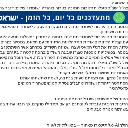
0
השמעה
צה"ל ושב"כ סיכלו תהלוכות תמיכה בטרור ביהודה ושומרון. צילום: דובר צה
במסגרת ההיערכות לשחרור מחבלים במסגרת העסקה לשחרור חטופים:
צה
ביהודה ושומרון.
במסגרת ההיערכות לשחרור מחבלים: כוחות הביטחון בפעולות מניעה לאירו
עם קבלת הדיווחים אודות התקהלויות המזוהות עם חמאס, במספר כפרים בחטי
טרור, הסירו את דגלי חמאס ועצרו שמונה חשודים במרחב אשר השתתפו בת
בנוסף, בפעילויות נוספות נעצרו שבעה חשודים בהסתה לטרור, ביניהם עבד
אחיו של אסלאם חמייסה, מחבל מתשתית הטרור בג׳נין, אשר חוסל בתקיפה אווירית ב-7
צה"ל ושב"כ סיכלו תהלוכות תמיכה בטרור ביהודה ושומרון,צילום: דובר צה"
מצה"ל נמסר כי "כוחות צה״ל, שב״כ, מג״ב, והמנהל האזרחי, ממשיכים בה
האחרונות וימשכו במהלך השבוע הקרוב".
טעינו? נתקן! אם מצאתם טעות בכתבה, נשמח שתשתפו אותנו
הסתה
טרור
יהודה ושומרון
מחבלים
עסקת חטופים
שחרור חטופים
כדאי
להכיר
הסוד של איינשטיין שיגדיל לכם את הפנסיה
הריבית דריבית עובדת לטובתכם רק אם תתחילו מוקדם. כך תבנו עתיד בט
בשיתוף מנורה מבטחים
אל תישארו מאחור – בואו לגלות לאן ה-AI הולך