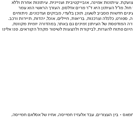
ועקת. עיתונות אמינה, אובייקטיבית ועניינית. עיתונות אחרת וללא
עור החשיפה הגבוה ביותר בימי חול. מו"ל העיתון היא ד"ר מרים אדלסון. העורך הראשי הוא עמר
 והעורך המייסד הוא עמוס רגב. אתרי האינטרנט של "ישראל היום" בעברית ובאנגלית, כמו כן היישומונים (אפליקציות) לאנדרואיד ול-iOS, מציגים חדשות מסביב לשעון, תוכן בלעדי, מבזקים ועדכונים, ניתוחים
, ספורט, כלכלה וצרכנות, בריאות, חיילים, אוכל, יהדות, תיירות ורכב.
דורה המודפסת של העיתון זמינים גם באתר, במהדורה יומית מקוונת,
היום פתוח להערות, לביקורת ולהצעות לשיפור מקהל הקוראים. פנו אלינו
אס • בין העצורים, עבד אלעזיז חמייסה, אחיו של אסלאם חמייסה,