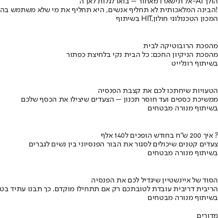
אל תישארו מאחור – בואו לגלות לאן ה-AI הולך
הבינה המלאכותית לא תחליף אנשים, היא תחליף את מי שלא משתמש בה!
בשיתוף HIT,המכון הטכנולוגי חולון
מהפכת הרובוטיקה לבית
מהפכת הניקיון החכם: כל הבית נקי בלחיצת כפתור
בשיתוף רונלייט
הטעויות שיחתכו לכם את קצבת הפנסיה
ממשיכת כספים ועד חוסר תכנון – הצעדים שיצילו את הכסף שלכם
בשיתוף מנורה מבטחים
איך 200 ש"ח בחודש הופכים ל140 אלף ?
צעדים קטנים שיכולים לסגור את הבור הפנסיוני בין נשים לגברים
בשיתוף מנורה מבטחים
הסוד של איינשטיין שיגדיל לכם את הפנסיה
הריבית דריבית עובדת לטובתכם רק אם תתחילו מוקדם. כך תבנו עתיד בט
בשיתוף מנורה מבטחים
מדורים