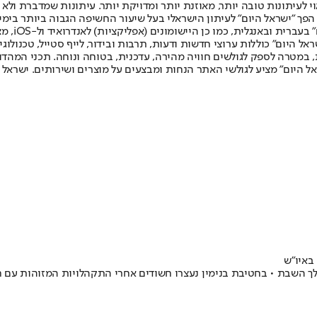
לעיתונות טובה יותר, מאוזנת יותר ומדויקת יותר. עיתונות שמדברת ולא צ
שלום. המהדורה המודפסת הראשונה פורסמה ב-30 ביולי 2007, וב-2010 הפך "ישראל היום" לעיתון הישראלי בעל שי
לחמנוביץ,
ל היום" כוללות ערוצי חדשות ודעות, תרבות ובידור, לייף סטייל, טכנולוגיה
ברית, במטרה לספק לגולשים חוויה מהירה, עדכנית, בטוחה ונוחה. תכני המה
ל היום" מציע לגולשי האתר הנחות ומבצעים על מוצרים ושירותים. ישראל 
באיו"ש
ך השבת • בחטיבת בנימין נעצרו חשודים אחרי התקהלויות המזוהות עם חמ