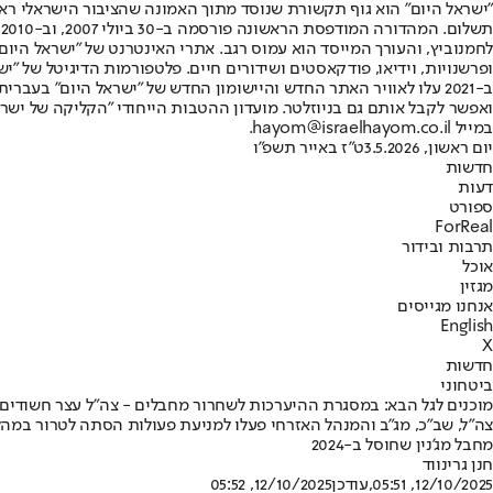
"ישראל היום" הוא גוף תקשורת שנוסד מתוך האמונה שהציבור הישראלי ראוי 
ת
ופרשנויות, וידיאו, פודקאסטים ושידורים חיים. פלטפורמות הדיגיטל של "ישרא
ב-2021 עלו לאוויר האתר החדש והיישומון החדש של "ישראל היום" בע
ואפשר לקבל אותם גם בניוזלטר. מועדון ההטבות הייחודי "הקליקה של ישרא
במייל hayom@israelhayom.co.il.
יום ראשון, 3.5.2026
ט"ז באייר תשפ"ו
חדשות
דעות
ספורט
ForReal
תרבות ובידור
אוכל
מגזין
אנחנו מגייסים
English
X
חדשות
ביטחוני
מוכנים לגל הבא: במסגרת ההיערכות לשחרור מחבלים - צה"ל עצר חשודים 
צה"ל, שב"כ, מג"ב והמנהל האזרחי פעלו למניעת פעולות הסתה לטרור במהל
מחבל מג'נין שחוסל ב-2024
חנן גרינווד
12/10/2025, 05:51
,עודכן
12/10/2025, 05:52