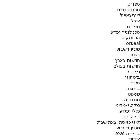
ספורט
תרבות ובידור
לייף סטייל
אוכל
תיירות
טכנולוגיה ומדע
הורוסקופ
ForReal
מגזין השבוע
דעות
חדשות בארץ
חדשות בעולם
פוליטי
ביטחוני
חינוך
בריאות
משפט
תחבורה
פוליטי-מדיני
כללי ומידע
דף הבית
זמני כניסת וצאת שבת
מגזין השבוע
בחירות 2026
אודות