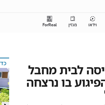
וידאו
מגזין
ForReal
כד
יסה לבית מחבל
יגוע בו נרצחה