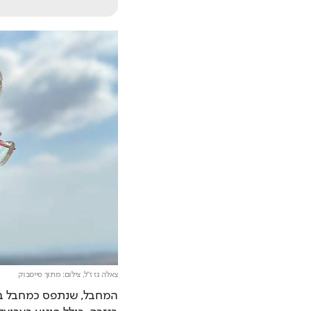
צאלה גז ז"ל,
צילום: מתוך פייסבוק