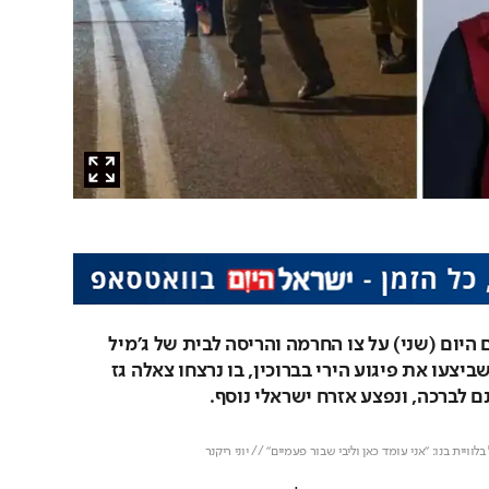
מפקד פיקוד המרכז חתם היום (שני) על צו החרמה והריסה לבית של ג'מיל 
סמארה, אחד המחבלים שביצעו את פיגוע הירי בברוכין, בו נרצחו צאלה גז 
נם לברכה, ונפצע אזרח ישראלי נוסף.
Loaded
: 
Unmute
9.81%