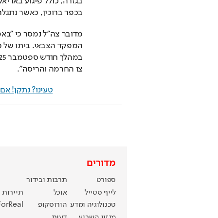
בכפר ברוכין, כאשר נתגלה
צו החרמה והריסה".
טעינו? נתקן! א
מדורים
ספורט
תרבות ובידור
לייף סטייל
אוכל
תיירות
טכנולוגיה ומדע
הורוסקופ
ForReal
מגזין השבוע
דעות