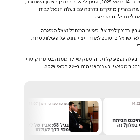
בפיגוע ירי קטלני שהתרחש ב-14 במאי 2025, סמוך ליישוב ברוכין בצפון השומרון, 
נרצחה צאלה גז, בת 33, אישה בהריון מתקדם בדרכה עם בעלה חננאל לבית 
 לידת ילדם הרביעי.
הפיגוע בוצע על כביש 446 בין ברוכין לפדואל, כאשר המחבל נאאל סמארה, 
מחבל חמאס ששוחרר מכלא ישראל ב-2010 לאחר ריצוי עונש על פעילות טרור, 
.
צאלה נפצעה באורח אנוש, בעלה נפצע קלות, והתינוק שיולד ממנה בניתוח קיסרי 
כעבור 15 ימים ב-29 במאי 2025.
14:5
מערכת ספורט היום
|
11:07
היכנס הביתה
 במלון? זה
בגיל 68: אביו של ליונל
מסי הלך לעולמו