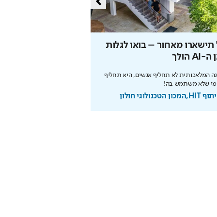
תישארו מאחור – בואו לגלות
הסוד של איינשטיין שי
-AI הולך
את הפנסיה
ה המלאכותית לא תחליף אנשים, היא תחליף
הריבית דריבית עובדת לטובתכם
מי שלא משתמש בה!
מוקדם. כך תבנו עתיד בטוח
מכון הטכנולוגי חולון
בשיתוף מנורה מבטחים