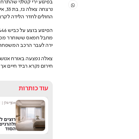
החולים לחדר הלידה לקראת
ירה לעבר הרכב המשפחתי
חירום נקרא רביד חיים אך נפטר מפצעיו 
עוד כותרות
מערכת היום
|
16:02
אסף גולן
|
2
"אני תקוע": אדם עבר
רוצים ל
לגור בתוך שלט חוצות -
ולהרגיש
ולא תאמינו למה
הסוד