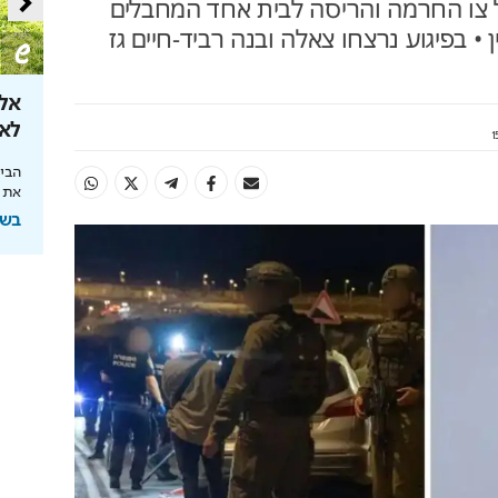
 צו החרמה והריסה לבית אחד המחבלים
 • בפיגוע נרצחו צאלה ובנה רביד-חיים גז
 את קצבת
מהפכת הרובוטיקה לבית
אל 
לאן ה
מהפכת הניקיון החכם: כל הבית נקי בלחיצת
כפתור
 הצעדים שיצילו
הבינ
את 
בשיתוף רונלייט
בשיתוף HIT,ה