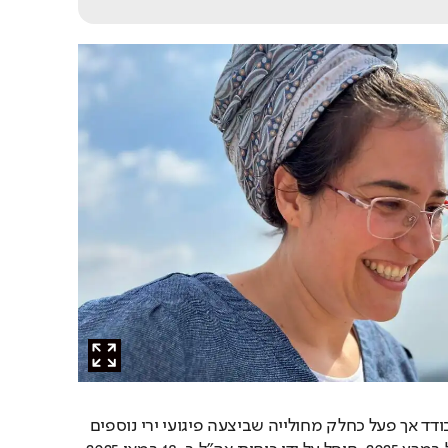
המחבל, שנתפס כמחבל בודד אך פעל כחלק מחולייה שביצעה פיגועי ירי נוספים 