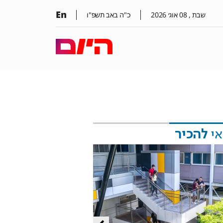
En
שבת ,
08
אוג׳
2026
כ"ה באב תשפ"ו
אי
להכיר