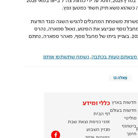
בגזרה, כולל פיגוע באריאל במרץ 2025, חוסל על ידי כוחות צה"ל ב-18 במאי 2025 
 כשהוא נושא תיק חשוד כמטען נפץ.
מדובר צה"ל נמסר כי "באפשרות משפחת המחבלים להגיש השגה כנגד הודעת 
המפקד הצבאי. ביתו של מחבל נוסף שביצע את הפיגוע, נאאל סמארה, נהרס 
במהלך חודש ספטמבר 2025. בעניין ביתו של מחבל נוסף, מאהר סמארה, נחתם 
ם מצאתם טעות בכתבה, נשמח שתשתפו אותנו
צאלה גז
חדשות בארץ
כללי ומידע
חדשות בעולם
דף הבית
פוליטי
זמני כניסת וצאת שבת
ביטחוני
מגזין השבוע
חינוך
בחירות 2026