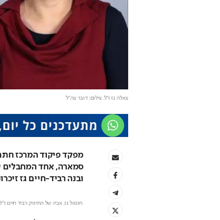
צאלה גז ז"ל
. צילום: דובר צה"ל
ובנה רביד-חיים גז זיכרו
 חננאל גז, אביו של התינוק רביד חיים ז"ל בלוויית בנו: "אני עומד כאן וליבי שבור פעמיים" // יוני ריקנר