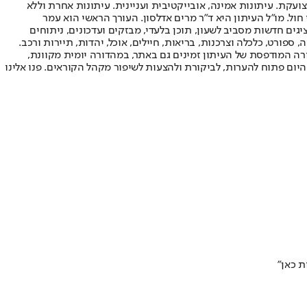
ועקת. עיתונות אמינה, אובייקטיבית ועניינית. עיתונות אחרת וללא
עור החשיפה הגבוה ביותר בימי חול. מו"ל העיתון היא ד"ר מרים אדלסון. העורך הראשי הוא עמר
 והעורך המייסד הוא עמוס רגב. אתרי האינטרנט של "ישראל היום" בעברית ובאנגלית, כמו כן היישומונים (אפליקציות) לאנדרואיד ול-iOS, מציגים חדשות מסביב לשעון, תוכן בלעדי, מבזקים ועדכונים, ניתוחים
, ספורט, כלכלה וצרכנות, בריאות, חיילים, אוכל, יהדות, תיירות ורכב.
דורה המודפסת של העיתון זמינים גם באתר, במהדורה יומית מקוונת,
היום פתוח להערות, לביקורת ולהצעות לשיפור מקהל הקוראים. פנו אלינו
ת כאן"