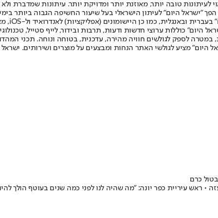
לעיתונות טובה יותר, מאוזנת יותר ומדויקת יותר. עיתונות שמדברת ולא צ
שלום. המהדורה המודפסת הראשונה פורסמה ב-30 ביולי 2007, וב-2010 הפך "ישראל היום" לעיתון הישראלי בעל שי
לחמנוביץ,
ל היום" כוללות ערוצי חדשות ודעות, תרבות ובידור, לייף סטייל, טכנולוגיה
ברית, במטרה לספק לגולשים חוויה מהירה, עדכנית, בטוחה ונוחה. תכני המה
ל היום" מציע לגולשי האתר הנחות ומבצעים על מוצרים ושירותים. ישראל 
בטול כרם
 • ראש עיריית כפר יונה: "מה שהיה לנו לפני כמה שנים בעוטף הולך להיו