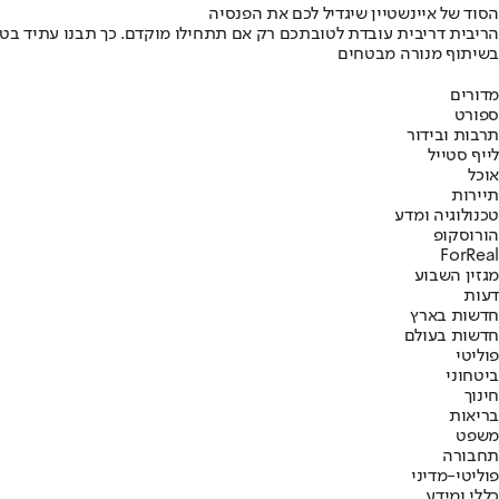
הסוד של איינשטיין שיגדיל לכם את הפנסיה
הריבית דריבית עובדת לטובתכם רק אם תתחילו מוקדם. כך תבנו עתיד בט
בשיתוף מנורה מבטחים
מדורים
ספורט
תרבות ובידור
לייף סטייל
אוכל
תיירות
טכנולוגיה ומדע
הורוסקופ
ForReal
מגזין השבוע
דעות
חדשות בארץ
חדשות בעולם
פוליטי
ביטחוני
חינוך
בריאות
משפט
תחבורה
פוליטי-מדיני
כללי ומידע