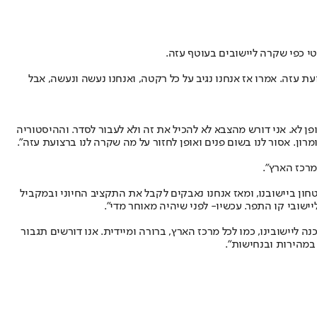
י כפי שקרה ליישובים בעוטף עזה.
עיריית כפר יונה, מסר לאור האירוע: "זה חמור מאוד. זה בדיוק מה שאנחנו אומרים. ההיסטוריה חוזרת. ככה זה התחיל ב-2001, ברצועת עזה. אמרו אז אנחנו נגיב על כל רקטה, ואנחנו נעשה ונעשה, אבל
ופן לא. אני דורש מהצבא לא להכיל את זה ולא לעבור לסדר. וההיסטוריה
ון. אסור לנו בשום פנים ואופן לחזור על מה שקרה לנו ברצועת עזה".
מרכז הארץ".
ון ביישובנו, ומאז אנחנו נאבקים לקבל את התקציב החיוני ובמקביל
ישובי קו התפר. עכשיו- לפני שיהיה מאוחר מדי״.
יישובינו, כמו לכל מרכז הארץ, ברורה ומיידית. אנו דורשים תגבור
 במהירות ובנחישות".