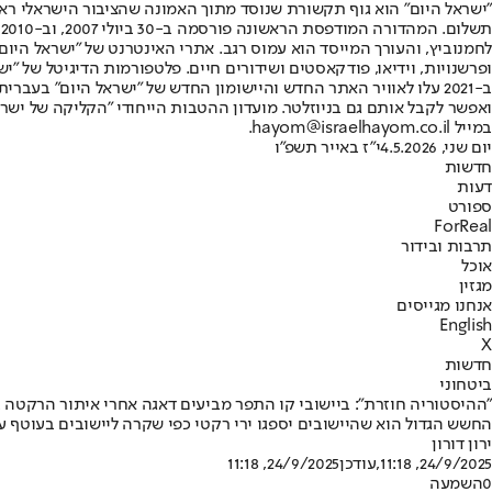
"ישראל היום" הוא גוף תקשורת שנוסד מתוך האמונה שהציבור הישראלי ראוי 
ת
ופרשנויות, וידיאו, פודקאסטים ושידורים חיים. פלטפורמות הדיגיטל של "ישרא
ב-2021 עלו לאוויר האתר החדש והיישומון החדש של "ישראל היום" בע
ואפשר לקבל אותם גם בניוזלטר. מועדון ההטבות הייחודי "הקליקה של ישרא
במייל hayom@israelhayom.co.il.
יום שני, 4.5.2026
י"ז באייר תשפ"ו
חדשות
דעות
ספורט
ForReal
תרבות ובידור
אוכל
מגזין
אנחנו מגייסים
English
X
חדשות
ביטחוני
"ההיסטוריה חוזרת": ביישובי קו התפר מביעים דאגה אחרי איתור הרקטה 
החשש הגדול הוא שהיישובים יספגו ירי רקטי כפי שקרה ליישובים בעוטף עזה
ירון דורון
24/9/2025, 11:18
,עודכן
24/9/2025, 11:18
0
השמעה