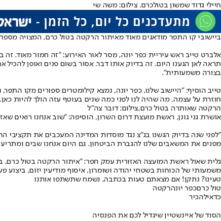
חיילי גדוד שמשון בטולכרם. צילום: משה שי
ביישובי קו התפר מודאגים מאוד מאיתור הרקטה בטול כרם, המצויה מספר ק
תראה לאן הגענו היום. זה בדיוק אותו דבר. אסור בשום פנים ואופן להכיל את
בצורה משמעותית".
טייב הוסיף: "היישוב שלנו, כפר יונה, נמצא קילומטרים ספורים מקו התפר, 
חוזרת על עצמה. מה שהיה לנו לפני כמה שנים בעוטף עזה הולך להיות כאן. 
הרקטה שאותרה בטול כרם,צילום: דובר צה"ל
אושרת גני גונן, ראשת מועצת דרום השרון, הוסיפה: ״שוב אנחנו רואים שאז
"לפני שנה בדיוק הגשנו בג״צ נגד מוסדות המדינה המעכבים את תקציבי הח
מפנים את המשאבים שלנו להגברת הביטחון. גם היום אנחנו שבים ומתריעים-
גלית שאול ראשת המועצה האזורית עמק חפר: "איתור הרקטה בטול כרם, בהמ
משמעותי של הכוחות בשטחי יהודה ושומרון, איסוף מודיעין יזום, ביצוע פ
טעינו? נתקן! אם מצאתם טעות בכתבה, נשמח שתשתפו אותנו
טול כרם
כפר יונה
רקטה
כדאי
להכיר
הסוד של איינשטיין שיגדיל לכם את הפנסיה