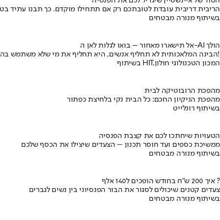
הסוד של איינשטיין שיגדיל לכם את הפנסיה
הריבית דריבית עובדת לטובתכם רק אם תתחילו מוקדם. כך תבנו עתיד בט
בשיתוף מנורה מבטחים
אל תישארו מאחור – בואו לגלות לאן ה-AI הולך
הבינה המלאכותית לא תחליף אנשים, היא תחליף את מי שלא משתמש בה!
בשיתוף HIT,המכון הטכנולוגי חולון
מהפכת הרובוטיקה לבית
מהפכת הניקיון החכם: כל הבית נקי בלחיצת כפתור
בשיתוף רונלייט
הטעויות שיחתכו לכם את קצבת הפנסיה
ממשיכת כספים ועד חוסר תכנון – הצעדים שיצילו את הכסף שלכם
בשיתוף מנורה מבטחים
איך 200 ש"ח בחודש הופכים ל140 אלף ?
צעדים קטנים שיכולים לסגור את הבור הפנסיוני בין נשים לגברים
בשיתוף מנורה מבטחים