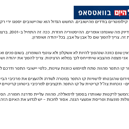
ילומטרים בודדים מהישובים. החשש הגדול הוא שהיישובים יספגו ירי רקט
אלברט טייב ראש 
 זה. צריך להפוך שם כל אבן על אבן, בכל יהודה ושומרון,
ואין שום כוונה שנהפוך להיות לא אשקלון ולא עוטף השומרון. בשום פנים וא
אני מצפה מהצבא שיתייחס לכך במלוא הרצינות. צריך להפוך את יהודה ושומר
ור קו התפר מהווה פתח למימוש כוונות עוינות, כלפי יישובי התפר ודרכם ל
ירום שהובטחו לרשויות קו התפר במטרה לשדרג ולהעצים את מרכיבי הביטח
 נוכחות צה״ל קריטית על קו התפר. תקציבים למרכיבי ביטחון קריטיים לי
שך לרקטות שאותרו בסמוך לרמאללה, מהווה עליית מדרגה חמורה. הסכנה ל
עולות מונעות ופריסת אמצעי הגנה. אסור לחכות - יש לגדוע את האיום הזה