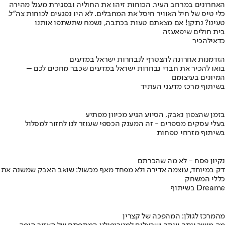
האחרונים במרחב העיר. הכוחות זיהו את החוליה ובסגירת מעגל מהירה
כלי טיס של חיל האוויר חיסל את המחבלים. לא היו נפגעים לכוחות צה״ל.
טעינו? נתקן! אם מצאתם טעות בכתבה, נשמח שתשתפו אותנו
בית חולים שיפא
עזה
כדאי
להכיר
הזדמנות אחרונה להצטרף לנבחרות ישראל במדעים
בואו להכיר את חברי נבחרות ישראל במדעים שכבר מחכים לכם –
המיונים בעיצומם
בשיתוף מרכז מדעני העתיד
בזמן שהצפון נאבק, הסיוע הגיע מכיוון מפתיע
בעלי עסקים מספרים - זה המענק הכספי שעוזר לנו לחזור למסלול
בשיתוף מזרחי טפחות
נקיון פסח - לא מה שהכרתם
דק במיוחד, עוצמה אדירה ולא מפחד מאף מכשול: שואב האבק שמשנה את
כללי המשחק
בשיתוף Dreame
מהמרכז לגולן: המהפכה של קצרין