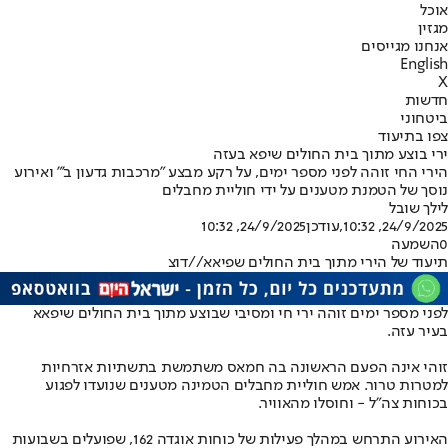
אוכל
מגזין
אנחנו מגייסים
English
X
חדשות
ביטחוני
צפו בתיעוד
ירי בוצע מתוך בית החולים שיפא בעזה
הירי החי זוהה לפני מספר ימים, על רקע מבצע "מרכבות גדעון ב'" ואירוע
נוסך של הטמנת מטענים על ידי חוליית מחבלים
לילך שובל
24/9/2025, 10:32
,עודכן
24/9/2025, 10:32
0
השמעה
תיעוד של הירי מתוך בית החולים שפיאא//דוצ
לפני מספר ימים זוהה ירי חי ומסיבי שבוצע מתוך בית החולים שיפאא
בעיר עזה.
זוהי אינה הפעם הראשונה בה חמאס משתמשת בתשתיות אזרחיות
למטרות טרור. אמש חוליית מחבלים הטמינה מטענים שנועדו לפגוע
בכוחות צה״ל - וחוסלו מהאוויר.
האירוע התרחש במהלך פעילות של כוחות אוגדה 162, שפועלים בשבועות