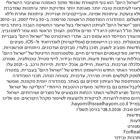
"ישראל היום" הוא גוף תקשורת שנוסד מתוך האמונה שהציבור הישראלי
ראוי לעיתונות טובה יותר, מאוזנת יותר ומדויקת יותר. עיתונות שמדברת
ולא צועקת. עיתונות אמינה, אובייקטיבית ועניינית. עיתונות אחרת וללא
תשלום. המהדורה המודפסת הראשונה פורסמה ב-30 ביולי 2007, וב-2010
הפך "ישראל היום" לעיתון הישראלי בעל שיעור החשיפה הגבוה ביותר בימי
חול. מו"ל העיתון היא ד"ר מרים אדלסון. העורך הראשי הוא עמר לחמנוביץ,
והעורך המייסד הוא עמוס רגב. אתרי האינטרנט של "ישראל היום" בעברית
ובאנגלית, כמו כן היישומונים (אפליקציות) לאנדרואיד ול-iOS, מציגים
חדשות מסביב לשעון, תוכן בלעדי, מבזקים ועדכונים, ניתוחים ופרשנויות,
וידיאו, פודקאסטים ושידורים חיים. פלטפורמות הדיגיטל של "ישראל היום"
כוללות ערוצי חדשות ודעות, תרבות ובידור, לייף סטייל, טכנולוגיה, ספורט,
כלכלה וצרכנות, בריאות, חיילים, אוכל, יהדות, תיירות ורכב. ב-2021 עלו
לאוויר האתר החדש והיישומון החדש של "ישראל היום" בעברית, במטרה
לספק לגולשים חוויה מהירה, עדכנית, בטוחה ונוחה. תכני המהדורה
המודפסת של העיתון זמינים גם באתר, במהדורה יומית מקוונת, ואפשר
לקבל אותם גם בניוזלטר. מועדון ההטבות הייחודי "הקליקה של ישראל
היום" מציע לגולשי האתר הנחות ומבצעים על מוצרים ושירותים. ישראל
היום פתוח להערות, לביקורת ולהצעות לשיפור מקהל הקוראים. פנו אלינו
במייל hayom@israelhayom.co.il.
יום שבת, 28.3.2026
י' בניסן תשפ"ו
חדשות
דעות
ספורט
ForReal
תרבות ובידור