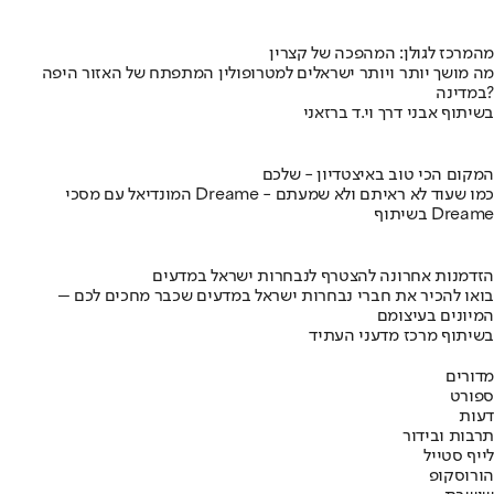
מהמרכז לגולן: המהפכה של קצרין
מה מושך יותר ויותר ישראלים למטרופולין המתפתח של האזור היפה
במדינה?
בשיתוף אבני דרך וי.ד ברזאני
המקום הכי טוב באיצטדיון - שלכם
המונדיאל עם מסכי Dreame - כמו שעוד לא ראיתם ולא שמעתם
בשיתוף Dreame
הזדמנות אחרונה להצטרף לנבחרות ישראל במדעים
בואו להכיר את חברי נבחרות ישראל במדעים שכבר מחכים לכם –
המיונים בעיצומם
בשיתוף מרכז מדעני העתיד
מדורים
ספורט
דעות
תרבות ובידור
לייף סטייל
הורוסקופ