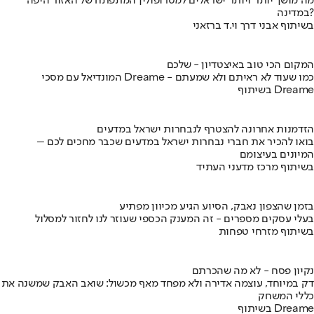
מה מושך יותר ויותר ישראלים למטרופולין המתפתח של האזור היפה
במדינה?
בשיתוף אבני דרך וי.ד ברזאני
המקום הכי טוב באיצטדיון - שלכם
המונדיאל עם מסכי Dreame - כמו שעוד לא ראיתם ולא שמעתם
בשיתוף Dreame
הזדמנות אחרונה להצטרף לנבחרות ישראל במדעים
בואו להכיר את חברי נבחרות ישראל במדעים שכבר מחכים לכם –
המיונים בעיצומם
בשיתוף מרכז מדעני העתיד
בזמן שהצפון נאבק, הסיוע הגיע מכיוון מפתיע
בעלי עסקים מספרים - זה המענק הכספי שעוזר לנו לחזור למסלול
בשיתוף מזרחי טפחות
נקיון פסח - לא מה שהכרתם
דק במיוחד, עוצמה אדירה ולא מפחד מאף מכשול: שואב האבק שמשנה את
כללי המשחק
בשיתוף Dreame