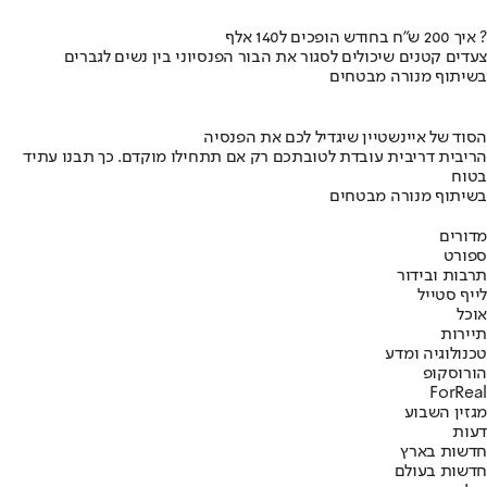
איך 200 ש"ח בחודש הופכים ל140 אלף ?
צעדים קטנים שיכולים לסגור את הבור הפנסיוני בין נשים לגברים
בשיתוף מנורה מבטחים
הסוד של איינשטיין שיגדיל לכם את הפנסיה
הריבית דריבית עובדת לטובתכם רק אם תתחילו מוקדם. כך תבנו עתיד
בטוח
בשיתוף מנורה מבטחים
מדורים
ספורט
תרבות ובידור
לייף סטייל
אוכל
תיירות
טכנולוגיה ומדע
הורוסקופ
ForReal
מגזין השבוע
דעות
חדשות בארץ
חדשות בעולם