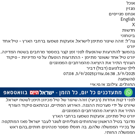
אוכל
מגזין
אנחנו מגייסים
English
X
חדשות
ביטחוני
צה"ל: זוהה שיגור מתימן לישראל, אזעקות נשמעו ברחבי הארץ - טיל אחד
יורט
בהמשך להתרעות שהופעלו לפני זמן קצר במספר מרחבים בשטח המדינה,
יורט טיל אחד ששוגר מתימן • ההתרעות הופעלו על פי מדיניות • פיקוד
העורף התיר את היציאה מהמרחבים הממוגנים
לילך שובל
נועם (דבול) דביר
3/9/2025, 06:38
,עודכן
3/9/2025, 07:08
0
השמעה
החות'ים. צילום: אי.פי.איי
לפני דקות אחדות (רביעי) זוהה שיגור של טיל מכיוון תימן לשטח ישראל,
שיורט על ידי מערכות ההגנה. האירוע הסתיים, ובהתאם פיקוד העורף
התיר את היציאה מהמרחבים הממוגנים.
יורט טיל מתימן, אזעקות נשמעו ברחבי הארץ
מדובר בטיל הראשון שהחותים מצליחים לשגר לעבר ישראל מאז המתקפה
על בכירי הממשלה שלהם, בה חוסלו מספר מנהיגים חותים,
בהם ראש
הממשלה החותי
.