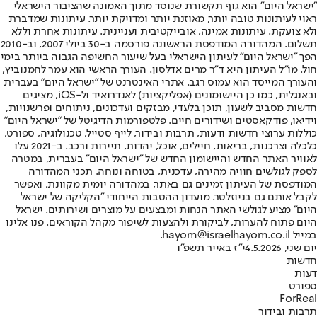
"ישראל היום" הוא גוף תקשורת שנוסד מתוך האמונה שהציבור הישראלי
ראוי לעיתונות טובה יותר, מאוזנת יותר ומדויקת יותר. עיתונות שמדברת
ולא צועקת. עיתונות אמינה, אובייקטיבית ועניינית. עיתונות אחרת וללא
תשלום. המהדורה המודפסת הראשונה פורסמה ב-30 ביולי 2007, וב-2010
הפך "ישראל היום" לעיתון הישראלי בעל שיעור החשיפה הגבוה ביותר בימי
חול. מו"ל העיתון היא ד"ר מרים אדלסון. העורך הראשי הוא עמר לחמנוביץ,
והעורך המייסד הוא עמוס רגב. אתרי האינטרנט של "ישראל היום" בעברית
ובאנגלית, כמו כן היישומונים (אפליקציות) לאנדרואיד ול-iOS, מציגים
חדשות מסביב לשעון, תוכן בלעדי, מבזקים ועדכונים, ניתוחים ופרשנויות,
וידיאו, פודקאסטים ושידורים חיים. פלטפורמות הדיגיטל של "ישראל היום"
כוללות ערוצי חדשות ודעות, תרבות ובידור, לייף סטייל, טכנולוגיה, ספורט,
כלכלה וצרכנות, בריאות, חיילים, אוכל, יהדות, תיירות ורכב. ב-2021 עלו
לאוויר האתר החדש והיישומון החדש של "ישראל היום" בעברית, במטרה
לספק לגולשים חוויה מהירה, עדכנית, בטוחה ונוחה. תכני המהדורה
המודפסת של העיתון זמינים גם באתר, במהדורה יומית מקוונת, ואפשר
לקבל אותם גם בניוזלטר. מועדון ההטבות הייחודי "הקליקה של ישראל
היום" מציע לגולשי האתר הנחות ומבצעים על מוצרים ושירותים. ישראל
היום פתוח להערות, לביקורת ולהצעות לשיפור מקהל הקוראים. פנו אלינו
במייל hayom@israelhayom.co.il.
יום שני, 4.5.2026
י"ז באייר תשפ"ו
חדשות
דעות
ספורט
ForReal
תרבות ובידור