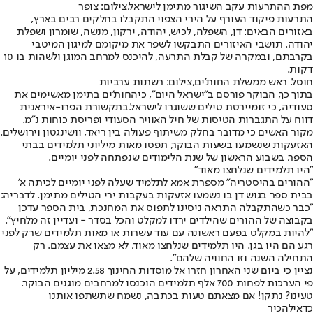
מפת ההתרעות עקב השיגור מתימן לישראל,צילום: צופר
התרעות פיקוד העורף על הירי הצפוי התקבלו בחלקים רבים בארץ,
באזורים הבאים: דן, השפלה, לכיש, יהודה, ירקון, מנשה, שומרון ושפלת
יהודה. תושבי האיזורים התבקשו לשפר את מיקומם למיגון המיטבי
בקרבתם, ובמקרה של קבלת התרעה, להיכנס למרחב המוגן ולשהות בו 10
דקות.
חוסל. ראש ממשלת החות'ים,צילום: רשתות ערביות
בתוך כך, הבוקר פורסם ב"ישראל היום", כי
החות'ים בתימן מאשימים את
סעודיה, כי זו
מיירטת טילים ששוגרו לישראל
.
בתקשורת הפרו-איראנית
דווח על התגברות הטיסות של חיל האוויר הסעודי ופריסת כוחות נ"מ.
מקור האשים כי מדובר בחלק משיתוף פעולה בין ריאד, וושינגטון וירושלים.
האזעקות שנשמעו בשעות הבוקר, תפסו מאות מיליוני תלמידים בבתי
הספר, בשבוע הראשון של שנת הלימודים שנפתחה לפני יומיים.
"היו תלמידים שנלחצו מאוד"
"ההורים בהיסטריה" מספרת אמא לתלמיד שעלה לפני יומיים לכיתה א'
בבית ספר בגוש דן בו נשמעו אזעקות בעקבות ירי הטילים מתימן. לדבריה:
"כבר כשהתקבלה התראה ניסינו לתפוס את המחנכת, בית הספר עדכן
בקבוצה של ההורים שהילדים ירדו למקלט והכל בסדר - ועדיין זה מלחיץ".
"להיות במקלט בפעם ראשונה עם עוד עשרות או מאות תלמידים שרק לפני
רגע הם היו בגן. היו תלמידים שנלחצו מאוד, לא מצאו את עצמם. רק
התחילה השנה וזו החוויה שלהם".
נציין כי ביום שני האחרון חזרו אל מוסדות החינוך 2.58 מיליון תלמידים, על
פי הערכות לפחות 700 אלף תלמידים הוכנסו למרחבים מוגנים הבוקר.
טעינו? נתקן! אם מצאתם טעות בכתבה, נשמח שתשתפו אותנו
כדאי
להכיר