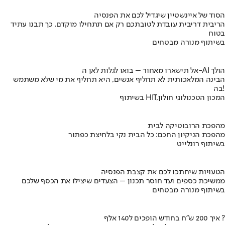
הסוד של איינשטיין שיגדיל לכם את הפנסיה
הריבית דריבית עובדת לטובתכם רק אם תתחילו מוקדם. כך תבנו עתיד
בטוח
בשיתוף מנורה מבטחים
אל תישארו מאחור – בואו לגלות לאן ה-AI הולך
הבינה המלאכותית לא תחליף אנשים, היא תחליף את מי שלא משתמש
בה!
בשיתוף HIT,המכון הטכנולוגי חולון
מהפכת הרובוטיקה לבית
מהפכת הניקיון החכם: כל הבית נקי בלחיצת כפתור
בשיתוף רונלייט
הטעויות שיחתכו לכם את קצבת הפנסיה
ממשיכת כספים ועד חוסר תכנון – הצעדים שיצילו את הכסף שלכם
בשיתוף מנורה מבטחים
איך 200 ש"ח בחודש הופכים ל140 אלף ?