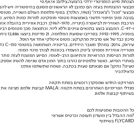
הצנחת סיוע הומניטרי ירדני ברצועה,צילום: אי.אף.פי
מבצעי ההצנחות בעזה הם כמובן לא הראשונים מסוגם בהיסטוריה ויש להם
בגובה נמוך ומיפוי חדשני באמצעות מטוסי מוסקיטו. למרות כמות הסיוע, 
ו-C-97. המבצע בוצע בתנאים עוינים וללא ליווי, וכתוצאה מכך מטוסים רבים הושמדו ולמעלה מ-29 אנשי צוות נהרגו.
סיכון כבד של אש סרבית מהקרקע; מטוס איטלקי אחד אף הופל.
מטרייה אווירית ומסוקי צ'ינוק הועמדו בכוננות לצורך פינוי המוני.
למרות הטיסות ההרואיות והתיאום הרב-לאומי, הסיוע המוצנח לעזה נותר פתר
באתרי הסיוע, כאשר פלסטינים נהרגו בתוך המון אדם שניסה להשיג אספקה,
טעינו? נתקן! אם מצאתם טעות בכתבה, נשמח שתשתפו אותנו
כדאי
להכיר
הפרויקט החדש שמסקרן רוכשים בפתח תקווה
קבוצת אלמוג מציגה את פרויקט MALA: מגדלי הפרימיום האחרונים בפתח תקווה
בשיתוף קבוצת אלמוג
כל ההטבות שמגיעות לכם
מה ההבדל בין מועדון תעופה וכרטיס אשראי?
בשיתוף FLYCARD