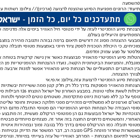
0
השמעה
תיעוד: הרוגים מפגיעת הסיוע שהוצנח לרצועה (ארכיון)// צילום: רשתות ע
הצנחת סיוע הומניטרי לעזה על ידי מטוסי חיל האוויר בימים אלה מדגימה
המפתיעים והיעילים בעולם.
מוכיחים, כי היכולת הטכנית לספק ציוד חיוני באמצעות מטוסי תובלה טקטי
פלסטר על פצע עמוק ומדמם.
הטלות סיוע הומניטרי מהאוויר מבוצעות כאשר אין גישה קרקעית בטוחה או
מוגבלת, והמציאות הביטחונית הקשה, נועדו ההצנחות ההומניטריות מן ה
בין האתגרים התפעוליים של הצנחות סיוע מהאוויר אפשר למנות ארבעה מ
לצורך ההצנחה.
הצנחת סיוע הומניטרי לרצועת עזה,צילום: אי.פי.אי
הצנחות מהאוויר מספקות בדרך כלל רק חלק קטן ממה ששיירות יבשתיות י
יכולות לשאת אלפי טונות. במבצע האחרון של ישראל הונצחו 126 חבילות סיוע, כמות שאינה מספיקה עבור הצרכים הבסיסיים של מיליוני תושבי עזה.
נוסף על כך, ללא מערכות ניווט מתקדמות, משטחים נוטים להיסחף ולנחות 
האו"ם וארגונים לא ממשלתיים מזהירים מפני חלוקה כאוטית וחוסר שליטה
הנוכחיות של ישראל מבוצעות גם הן ממטוסי הרקולס. מעשית, זה מתבצע
האחורי, והמשטחים נדחפים החוצה בזה אחר זה. מצנחים מיוחדים מבטיח
מאפשרות שחרור מונחה GPS מגובה רב, דבר המשפר את הדיוק ובטיחות הצוות, אבל לא ידוע אם נעשה שימוש במערכות מסוג זה במבצעים בעזה.
באשר לתיאום ההצנחות - המרחב האווירי של עזה בעייתי במיוחד, וגורמים 