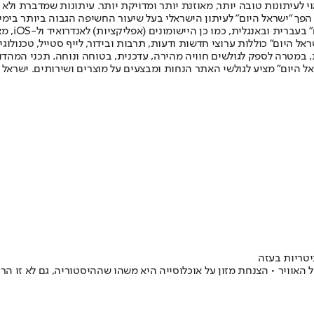
לעיתונות טובה יותר, מאוזנת יותר ומדויקת יותר. עיתונות שמדברת ולא צ
שלום. המהדורה המודפסת הראשונה פורסמה ב-30 ביולי 2007, וב-2010 הפך "ישראל היום" לעיתון הישראלי בעל שי
לחמנוביץ,
ל היום" כוללות ערוצי חדשות ודעות, תרבות ובידור, לייף סטייל, טכנולוגיה
ברית, במטרה לספק לגולשים חוויה מהירה, עדכנית, בטוחה ונוחה. תכני המה
ל היום" מציע לגולשי האתר הנחות ומבצעים על מוצרים ושירותים. ישראל 
יטריות בעזה
אוויר • הצנחת מזון על אוכלוסייה היא משהו שההיסטוריה, גם לא זו הרח