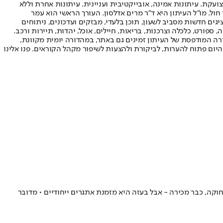
ועקת. עיתונות אמינה, אובייקטיבית ועניינית. עיתונות אחרת וללא
עור החשיפה הגבוה ביותר בימי חול. מו"ל העיתון היא ד"ר מרים אדלסון. העורך הראשי הוא עמר
 והעורך המייסד הוא עמוס רגב. אתרי האינטרנט של "ישראל היום" בעברית ובאנגלית, כמו כן היישומונים (אפליקציות) לאנדרואיד ול-iOS, מציגים חדשות מסביב לשעון, תוכן בלעדי, מבזקים ועדכונים, ניתוחים
, ספורט, כלכלה וצרכנות, בריאות, חיילים, אוכל, יהדות, תיירות ורכב.
דורה המודפסת של העיתון זמינים גם באתר, במהדורה יומית מקוונת,
היום פתוח להערות, לביקורת ולהצעות לשיפור מקהל הקוראים. פנו אלינו
וקה, כבר מכירה - אבל בעזה היא מזמנת אתגרים ייחודיים • מדובר