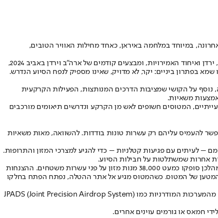
אחרונה, במיוחד במלחמה באיראן, כאחד מחילות האוויר הטובים,
מבצעי ההצנחה מסוג זה דורשים תיאום ברמה גבוהה ותגובה מהירה במצבים קשים. ההצנחות שמבצעת ישראל, בתיאום עם שש מדינות, ובהן מצרים, ירדן ואיחוד האמירויות, ומבצעים קודמים של ארה"ב וירדן באביב 2024,
שמא בפתרון ביניים: יקר, לא מדויק, שאינו מספיק לנפח הסיוע הנדרש.
ה, נוסף על הקושי שמציבות הדרכים המנותצות, הפעילות הקרקעית
אמצעות משאיות.
עייתיים, המטוסים חשופים לאש מן הקרקע ונדרשים תיאומים מורכבים
שר להעמיס עליהם רק עשרות טונות בודדות. להשוואה, מאות משאיות
מם – לעיתים עם פגיעות קטלניות – כדי להגיע למצרכי המזון והתרופות.
ות אחרות שמשתלטות על חבילות הסיוע.
סוסי העבודה של הצנחות הסיוע ההומניטרי הם מטוסי התובלה מדגם הרקולסC-130 . הם שימשו במשימות של ארה"ב וירדן מעל עזה באביב 2024, במהלכן סופקו כמעט 38,000 מנות מזון על פני עשרות משטחים. ההצנחות
 המטען של המטוס. כשהמטוס מגיע אל אתר ההטלה, נפתח הפתח בחלקו
מטוסי תובלה כמו ההרקולס טסים בדרך כלל בגובה נמוך ובמהירות איטית במהלך הצנחות ידניות, מה שחושף את הצוות והמטוס לאש מהקרקע. חלק מהמערכות המודרניות כמו JPADS (Joint Precision Airdrop System)
די חמאס או גורמים עוינים אחרים.