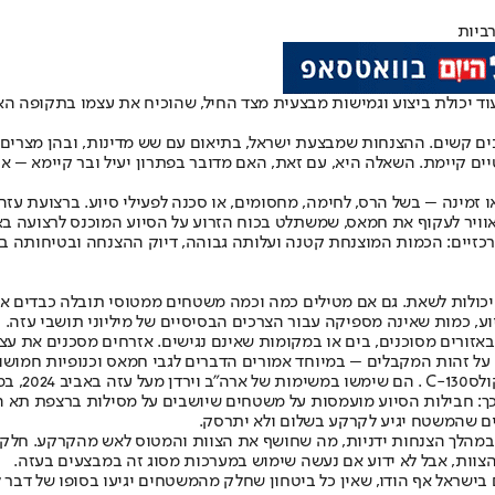
רביות
 עוד יכולת ביצוע וגמישות מבצעית מצד החיל, שהוכיח את עצמו בתקופה ה
ים קיימת. השאלה היא, עם זאת, האם מדובר בפתרון יעיל ובר קיימא – או 
 זמינה – בשל הרס, לחימה, מחסומים, או סכנה לפעילי סיוע. ברצועת עז
אוויר לעקוף את חמאס, שמשתלט בכוח הזרוע על הסיוע המוכנס לרצועה ב
רכזיים: הכמות המוצנחת קטנה ועלותה גבוהה, דיוק ההצנחה ובטיחותה ב
כולות לשאת. גם אם מטילים כמה וכמה משטחים ממטוסי תובלה כבדים אפ
באזורים מסוכנים, בים או במקומות שאינם נגישים. אזרחים מסכנים את עצ
 על זהות המקבלים – במיוחד אמורים הדברים לגבי חמאס וכנופיות חמוש
 כך: חבילות הסיוע מועמסות על משטחים שיושבים על מסילות ברצפת תא
ים שהמשטח יגיע לקרקע בשלום ולא יתרסק.
בישראל אף הודו, שאין כל ביטחון שחלק מהמשטחים יגיעו בסופו של דבר לי