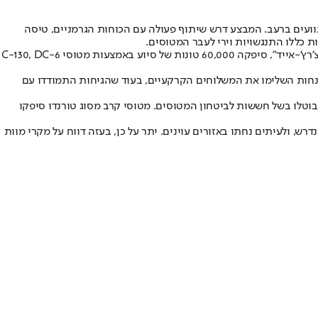
טוסי בעלות הברית הצניחו למעלה מ-11,000 טונות של מזון לאזרחים הולנדים גוועים ברעב. המבצע דרש שיתוף פעולה עם הכוחות הגרמניים, טיסה
 כללו התנגשויות וירי לעבר המטוסים.
הרכבת האווירית לביאפרה (ניגריה, 1967-1970): רכבת אווירית בהובלה אזרחית ובחסות ארגונים לא ממשלתיים, כולל הצלב האדום הבין-לאומי ו"נורדצ'רץ'-אייד", סיפקה 60,000 טונות של סיוע באמצעות מטוסי C-130, DC-6
 טונות של סיוע באמצעות הצנחה ונחיתה אווירית. ההצנחות השלימו את המשלוחים הקרקעיים, בעוד שהגיחות התמודדו עם
טניה השתמשה במטוסי C-130 כדי להצניח אספקה מעל הר סינג'אר החל מ-9 באוגוסט 2014. מספר משימות בוטלו בשל חששות לביטחון המטוסים. מטוסי קרב מסוג טורנדו סיפקו
ש, ולעיתים נחתו באזורים עוינים. יתר על כן, בעזה דווח על מקרי מוות