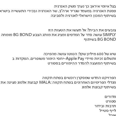
בצל איומי איראן: כך נערך משק האנרגיה
פסגת האנרגיה במעמד שגריר ארה"ב, שר האנרגיה ובכירי התעשייה בישראל
בשיתוף המכון הישראלי לאנרגיה ולסביבה
צובעים את הבית? אל תעשו את הטעות הזו
מומחה BG BOND עושה סדר על המדפים ומציג את מותג הצבע SIMPLY
בשיתוף BG BOND
שיא של 600 מיליון שקל: הטוטו עושה מהפיכה
יחסי הימור משופרים, הפקדות ב-Apple Pay ותשלום זכיות מיידי
בשיתוף המועצה להסדר ההימורים בספורט
הפרויקט החדש שמסקרן רוכשים בפתח תקווה
קבוצת אלמוג מציגה את פרויקט MALA: מגדלי הפרימיום האחרונים בפתח תקווה
בשיתוף קבוצת אלמוג
מדורים
ספורט
תרבות ובידור
לייף סטייל
אוכל