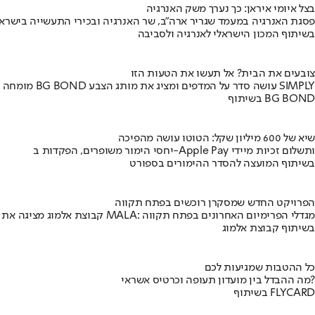
בצל איומי איראן: כך נערך משק האנרגיה
פסגת האנרגיה במעמד שגריר ארה"ב, שר האנרגיה ובכירי התעשייה בישראל
בשיתוף המכון הישראלי לאנרגיה ולסביבה
צובעים את הבית? אל תעשו את הטעות הזו
מומחה BG BOND עושה סדר על המדפים ומציג את מותג הצבע SIMPLY
בשיתוף BG BOND
שיא של 600 מיליון שקל: הטוטו עושה מהפיכה
יחסי הימור משופרים, הפקדות ב-Apple Pay ותשלום זכיות מיידי
בשיתוף המועצה להסדר ההימורים בספורט
הפרויקט החדש שמסקרן רוכשים בפתח תקווה
קבוצת אלמוג מציגה את פרויקט MALA: מגדלי הפרימיום האחרונים בפתח תקווה
בשיתוף קבוצת אלמוג
כל ההטבות שמגיעות לכם
מה ההבדל בין מועדון תעופה וכרטיס אשראי?
בשיתוף FLYCARD