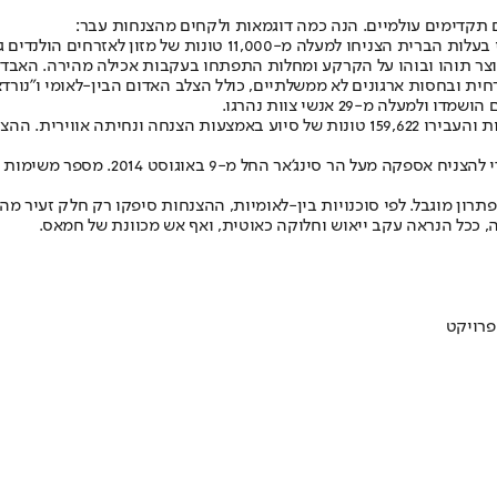
 תקדימים עולמיים. הנה כמה דוגמאות ולקחים מהצנחות עבר:
מבצעי "מנה" ו"צ'אונדה" (1945, הולנד): בסוף מלחמת העולם השנייה, מ
נוצר תוהו ובוהו על הקרקע ומחלות התפתחו בעקבות אכילה מהירה. האבדות
בוסניה, 1992-1995: בסרייבו שסועת המלחמה, 21 מדינות ביצעו 12,886 גיחות והעבירו 159,622
עיראק, 2014: במהלך משבר היזידים, ברי
ון מוגבל. לפי סוכנויות בין-לאומיות, ההצנחות סיפקו רק חלק זעיר מהנדר
 ככל הנראה עקב ייאוש וחלוקה כאוטית, ואף אש מכוונת של חמאס.