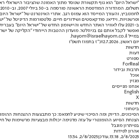
"ישראל היום" הוא גוף תקשורת שנוסד מתוך האמונה שהציבור הישראלי ראוי 
ת
ופרשנויות, וידיאו, פודקאסטים ושידורים חיים. פלטפורמות הדיגיטל של "ישרא
ב-2021 עלו לאוויר האתר החדש והיישומון החדש של "ישראל היום" בע
ואפשר לקבל אותם גם בניוזלטר. מועדון ההטבות הייחודי "הקליקה של ישרא
במייל hayom@israelhayom.co.il.
יום ראשון, 12.7.2026
כ"ז בתמוז תשפ"ו
חדשות
דעות
ספורט
ForReal
תרבות ובידור
אוכל
מגזין
אנחנו מגייסים
English
X
חדשות
ביטחוני
הסיכונים, הדיוק ומה הסיכוי שיגיע לחמאס: כך מתבצעות ההצנחות ההומנ
הצנחת הסיוע ההומנטרי על עזה מדגימה יכולות מבצעיות מרשימות של חיל ה
בפיתרון מוגבל
אהרון לפידות
2/8/2025, 13:18
,עודכן
2/8/2025, 13:54