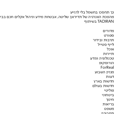
כך תחסכו בחשמל בלי להזיע
מהפכת האנרגיה של תדיראן: שליטה, אבטחת מידע וניהול אקלים חכם בבי
בשיתוף TADIRAN
מדורים
ספורט
תרבות ובידור
לייף סטייל
אוכל
תיירות
טכנולוגיה ומדע
הורוסקופ
ForReal
מגזין השבוע
דעות
חדשות בארץ
חדשות בעולם
פוליטי
ביטחוני
חינוך
בריאות
משפט
תחבורה