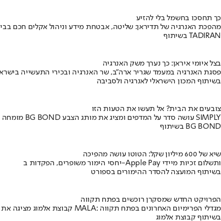
כך תחסכו בחשמל בלי להזיע
מהפכת האנרגיה של תדיראן: שליטה, אבטחת מידע וניהול אקלים חכם בבי
בשיתוף TADIRAN
בצל איומי איראן: כך נערך משק האנרגיה
פסגת האנרגיה במעמד שגריר ארה"ב, שר האנרגיה ובכירי התעשייה בישראל
בשיתוף המכון הישראלי לאנרגיה ולסביבה
צובעים את הבית? אל תעשו את הטעות הזו
מומחה BG BOND עושה סדר על המדפים ומציג את מותג הצבע SIMPLY
בשיתוף BG BOND
שיא של 600 מיליון שקל: הטוטו עושה מהפיכה
יחסי הימור משופרים, הפקדות ב-Apple Pay ותשלום זכיות מיידי
בשיתוף המועצה להסדר ההימורים בספורט
הפרויקט החדש שמסקרן רוכשים בפתח תקווה
קבוצת אלמוג מציגה את פרויקט MALA: מגדלי הפרימיום האחרונים בפתח תקווה
בשיתוף קבוצת אלמוג