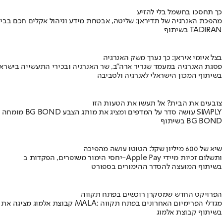
כך תחסכו בחשמל בלי להזיע
מהפכת האנרגיה של תדיראן: שליטה, אבטחת מידע וניהול אקלים חכם בבי
בשיתוף TADIRAN
בצל איומי איראן: כך נערך משק האנרגיה
פסגת האנרגיה במעמד שגריר ארה"ב, שר האנרגיה ובכירי התעשייה בישראל
בשיתוף המכון הישראלי לאנרגיה ולסביבה
צובעים את הבית? אל תעשו את הטעות הזו
מומחה BG BOND עושה סדר על המדפים ומציג את מותג הצבע SIMPLY
בשיתוף BG BOND
שיא של 600 מיליון שקל: הטוטו עושה מהפיכה
יחסי הימור משופרים, הפקדות ב-Apple Pay ותשלום זכיות מיידי
בשיתוף המועצה להסדר ההימורים בספורט
הפרויקט החדש שמסקרן רוכשים בפתח תקווה
קבוצת אלמוג מציגה את פרויקט MALA: מגדלי הפרימיום האחרונים בפתח תקווה
בשיתוף קבוצת אלמוג