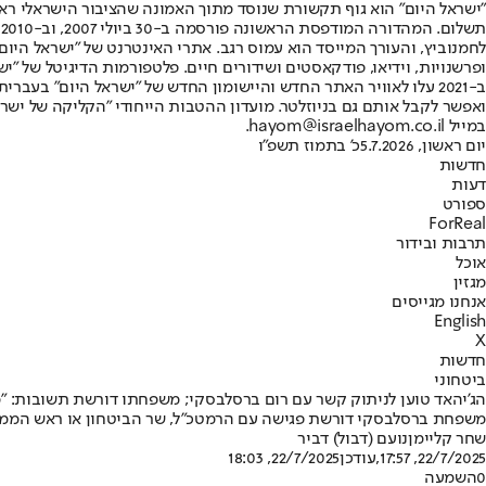
"ישראל היום" הוא גוף תקשורת שנוסד מתוך האמונה שהציבור הישראלי ראוי 
ת
ופרשנויות, וידיאו, פודקאסטים ושידורים חיים. פלטפורמות הדיגיטל של "ישרא
ב-2021 עלו לאוויר האתר החדש והיישומון החדש של "ישראל היום" בע
ואפשר לקבל אותם גם בניוזלטר. מועדון ההטבות הייחודי "הקליקה של ישרא
במייל hayom@israelhayom.co.il.
יום ראשון, 5.7.2026
כ' בתמוז תשפ"ו
חדשות
דעות
ספורט
ForReal
תרבות ובידור
אוכל
מגזין
אנחנו מגייסים
English
X
חדשות
ביטחוני
הג'יהאד טוען לניתוק קשר עם רום ברסלבסקי; משפחתו דורשת תשובות: "
משפחת ברסלבסקי דורשת פגישה עם הרמטכ"ל, שר הביטחון או ראש הממשלה
שחר קליימן
נועם (דבול) דביר
22/7/2025, 17:57
,עודכן
22/7/2025, 18:03
0
השמעה