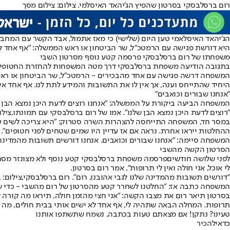
רום ברסלבסקי בסרטון שהפיץ הג'יהאד האיסלמי. צילום: צילום מסך
הג'יהאד האיסלאמי טען היום (שלישי) כי מאז אתמול, אבד הקשר עם המחב
היא דורשת פגישה עם הרמטכ"ל, שר הביטחון או ראש הממשלה: "אף אחד לא י
משפחתו של רום ברסלבסקי פרסמה קטע נוסף מסרטון השבי
בתגובה הודיעה משפחת ברסלבסקי דרך מטה המשפחות להחזרת החטופים: "אף 
המשפחה דרשה פגישה עם אחד מהבכירים - הרמטכ"ל, שר הביטחון או ראש ה
היחיד שהתייחס וענה, אך אין לו את התשובות והמידע לתת לנו. אף אחד אינו
"אנחנו שבורים וכואבים"
המשפחה הביעה ביקורת על הממשלה: "אנחנו רוצים לדעת היכן נמצא הבן של
"רוצים לדעת היכן נמצא הבן שלנו". אמו של רום ברסלבסקי עם תמונתו,צי
במסר חד, המשפחה התייחסה להצהרות השרה סטרוק: "היא צריכה לשים עצמה
ההחלטות ייראו אחרת. נראה אם אז עדיין היו שמים שטחים לפני חטופים".
המשפחה סיימה: "אנחנו שבורים וכואבים. אנחנו דורשים תשובות מהמדינה של
הסרטון הקשה מהשבי
לפני שלושה חודשים
פרסמה משפחת ברסלבסקי קטע נוסף ולא מצונזר מסר
לי אוכל, אני חולה ואין לי תרופות", אמר רום בסרטון.
"דורשים תשובות מהמדינה שלנו לגבי אהובנו, רום". רום ברסלבסקי,צילום
המשפחה כתבה אז: "החלטנו לשחרר קטע מהסרטון של רום מהשבי - כדי שהז
בסרטון תיאר רום את מצבו הקשה: "אני חצי מהזמן חולה, תיראו מה קורה לי בג
תרופות. המחלה הבאה שתהיה לי, אף אחד לא ישים אותי בבית חולים, מה שי
טעינו? נתקן! אם מצאתם טעות בכתבה, נשמח שתשתפו אותנו
כדאי
להכיר