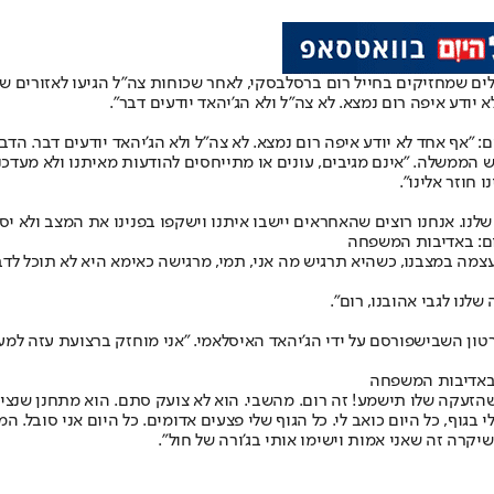
לים שמחזיקים בחייל רום ברסלבסקי, לאחר שכוחות צה"ל הגיעו לאזורים
ודע איפה רום נמצא. לא צה"ל ולא הג'יהאד יודעים דבר
".
אחד לא יודע איפה רום נמצא. לא צה"ל ולא הג'יהאד יודעים דבר. הדבר 
ממשלה. "אינם מגיבים, עונים או מתייחסים להודעות מאיתנו ולא מעדכנ
 חוזר אלינו".
נו. אנחנו רוצים שהאחראים יישבו איתנו וישקפו בפנינו את המצב ולא יס
לום: באדיבות המשפחה
 במצבנו, כשהיא תרגיש מה אני, תמי, מרגישה כאימא היא לא תוכל לדבר
נו לגבי אהובנו, רום".
טון השבי
שפורסם על ידי הג'יהאד האיסלאמי. "אני מוחזק ברצועת עזה למעלה
: באדיבות המשפחה
עקה שלו תישמע! זה רום. מהשבי. הוא לא צועק סתם. הוא מתחנן שנציל 
וף, כל היום כואב לי. כל הגוף שלי פצעים אדומים. כל היום אני סובל. המצב
קרה זה שאני אמות וישימו אותי בג'ורה של חול".