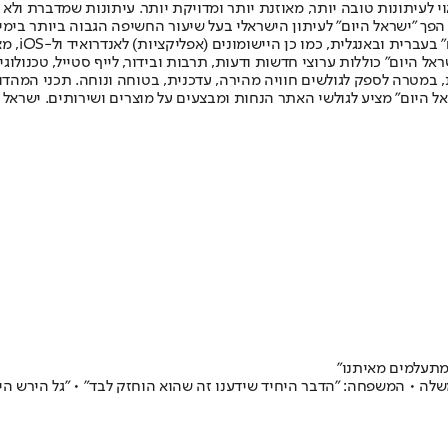
לעיתונות טובה יותר, מאוזנת יותר ומדויקת יותר. עיתונות שמדברת ולא צ
שלום. המהדורה המודפסת הראשונה פורסמה ב-30 ביולי 2007, וב-2010 הפך "ישראל היום" לעיתון הישראלי בעל שי
לחמנוביץ,
ל היום" כוללות ערוצי חדשות ודעות, תרבות ובידור, לייף סטייל, טכנולוגיה
ברית, במטרה לספק לגולשים חוויה מהירה, עדכנית, בטוחה ונוחה. תכני המה
ל היום" מציע לגולשי האתר הנחות ומבצעים על מוצרים ושירותים. ישראל 
מתעלמים מאיתנו"
 • המשפחה: "הדבר היחיד שידענו זה שהוא הוחזק לבד" • "גל הירש היח