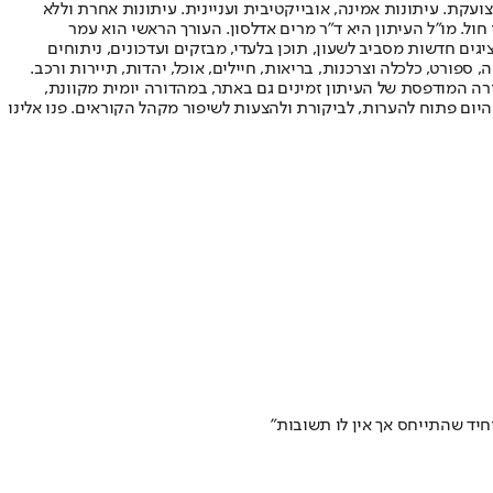
ועקת. עיתונות אמינה, אובייקטיבית ועניינית. עיתונות אחרת וללא
עור החשיפה הגבוה ביותר בימי חול. מו"ל העיתון היא ד"ר מרים אדלסון. העורך הראשי הוא עמר
 והעורך המייסד הוא עמוס רגב. אתרי האינטרנט של "ישראל היום" בעברית ובאנגלית, כמו כן היישומונים (אפליקציות) לאנדרואיד ול-iOS, מציגים חדשות מסביב לשעון, תוכן בלעדי, מבזקים ועדכונים, ניתוחים
, ספורט, כלכלה וצרכנות, בריאות, חיילים, אוכל, יהדות, תיירות ורכב.
דורה המודפסת של העיתון זמינים גם באתר, במהדורה יומית מקוונת,
היום פתוח להערות, לביקורת ולהצעות לשיפור מקהל הקוראים. פנו אלינו
יד שהתייחס אך אין לו תשובות"