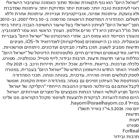
"ישראל היום" הוא גוף תקשורת שנוסד מתוך האמונה שהציבור הישראלי
ראוי לעיתונות טובה יותר, מאוזנת יותר ומדויקת יותר. עיתונות שמדברת
ולא צועקת. עיתונות אמינה, אובייקטיבית ועניינית. עיתונות אחרת וללא
תשלום. המהדורה המודפסת הראשונה פורסמה ב-30 ביולי 2007, וב-2010
הפך "ישראל היום" לעיתון הישראלי בעל שיעור החשיפה הגבוה ביותר בימי
חול. מו"ל העיתון היא ד"ר מרים אדלסון. העורך הראשי הוא עמר לחמנוביץ,
והעורך המייסד הוא עמוס רגב. אתרי האינטרנט של "ישראל היום" בעברית
ובאנגלית, כמו כן היישומונים (אפליקציות) לאנדרואיד ול-iOS, מציגים
חדשות מסביב לשעון, תוכן בלעדי, מבזקים ועדכונים, ניתוחים ופרשנויות,
וידיאו, פודקאסטים ושידורים חיים. פלטפורמות הדיגיטל של "ישראל היום"
כוללות ערוצי חדשות ודעות, תרבות ובידור, לייף סטייל, טכנולוגיה, ספורט,
כלכלה וצרכנות, בריאות, חיילים, אוכל, יהדות, תיירות ורכב. ב-2021 עלו
לאוויר האתר החדש והיישומון החדש של "ישראל היום" בעברית, במטרה
לספק לגולשים חוויה מהירה, עדכנית, בטוחה ונוחה. תכני המהדורה
המודפסת של העיתון זמינים גם באתר, במהדורה יומית מקוונת, ואפשר
לקבל אותם גם בניוזלטר. מועדון ההטבות הייחודי "הקליקה של ישראל
היום" מציע לגולשי האתר הנחות ומבצעים על מוצרים ושירותים. ישראל
היום פתוח להערות, לביקורת ולהצעות לשיפור מקהל הקוראים. פנו אלינו
במייל hayom@israelhayom.co.il.
יום שני, 4.5.2026
י"ז באייר תשפ"ו
חדשות
דעות
ספורט
ForReal
תרבות ובידור