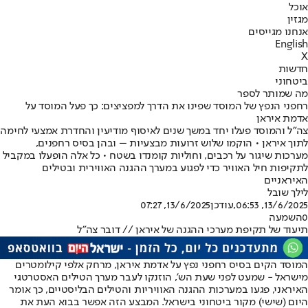
אוכל
מגזין
אנחנו מגייסים
English
X
חדשות
ביטחוני
מה שמותר לספר
רחפני הנפץ של המוסד שפינו את הדרך למפציצים: כך פעל המוסד על
אדמת איראן
צה"ל והמוסד פעלו יחד במשך שנים לאיסוף מודיעין והחדרת אמצעי לחימה
לתוך איראן • הוקמו שלוש זרועות מבצעיות – ובהן בסיס רחפנים,
מערכות שיגור על רכבים, וחוליות קומנדו בשטח • כל אלה הופעלו במקביל
לתקיפות חיל האוויר כדי לפגוע במערך ההגנה האווירית ובטילים
האיראניים
לילך שובל
13/6/2025, 06:53
,עודכן
13/6/2025, 07:27
0
השמעה
תיעוד של תקיפת מערכי ההגנה של איראן // דובר צה"ל
המוסד הקים בסיס רחפני נפץ על אדמת איראן, מרחק אלפי קילומטרים
מישראל - שמעט לפני שעת הש', הוזנקו לעבר מערך הטילים האסטרטגי
האיראני, פגעו במערכות ההגנה האוויריות והטילים הבליסטיים, כך אומר
היום (שישי) מקור ביטחוני בישראל. המבצע הזה אפשר בבוא העת את