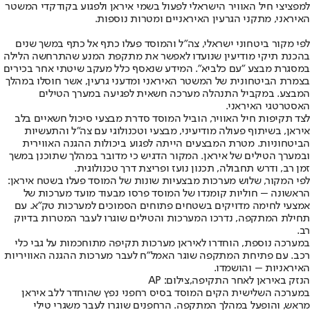
למפציצי חיל האוויר הישראלי לפעול בשמי איראן ולפגוע בקודקדי המשטר
האיראני, מתקני הגרעין האיראניים ומטרות נוספות.
לפי מקור ביטחוני ישראלי, צה"ל והמוסד פעלו כתף אל כתף במשך שנים
בהכנת תיקי מודיעין שנועדו לאפשר את מתקפת המנע שהתרחשה הלילה
במסגרת מבצע "עם כלביא". המידע שנאסף כלל מעקב שיטתי אחר בכירים
בצמרת הביטחונית של המשטר האיראני ומדעני גרעין, אשר חוסלו במהלך
המבצע. במקביל התנהלה מערכה חשאית לפגיעה במערך הטילים
האסטרטגי האיראני.
לצד תקיפות חיל האוויר, הוביל המוסד סדרת מבצעי סיכול חשאיים בלב
איראן, בשיתוף פעולה מודיעיני, מבצעי וטכנולוגי עם צה"ל והתעשיות
הביטחוניות. מטרת המבצעים הייתה לפגוע ביכולות ההגנה האווירית
ובמערך הטילים של איראן. המקור הדגיש כי מדובר במהלך שתוכנן במשך
זמן רב, ודרש תחבולה, תכנון נועז ופריצת דרך טכנולוגית.
לפי המקור, שלוש מערכות מבצעיות שונות של המוסד פעלו בשטח איראן:
הראשונה – חוליות קומנדו של המוסד פרסו מבעוד מועד מערכות של
אמצעי לחימה מדויקים בשטחים פתוחים הסמוכים למערכות טק"א. עם
תחילת המתקפה, נדרכו המערכות והטילים שוגרו לעבר המטרות בדיוק
רב.
במערכה נוספת, הוחדרו לאיראן מערכות תקיפה מתוחכמות על גבי כלי
רכב. עם פתיחת המתקפה שוגר האמל"ח לעבר מערכות ההגנה האוויריות
האיראניות – והושמדו.
הנזק באיראן לאחר התקיפה,צילום: AP
במערכה השלישית הקים המוסד בסיס רחפני נפץ שהוחדר ללב איראן
מראש, והופעל במהלך המתקפה. הרחפנים שוגרו לעבר משגרי טילי