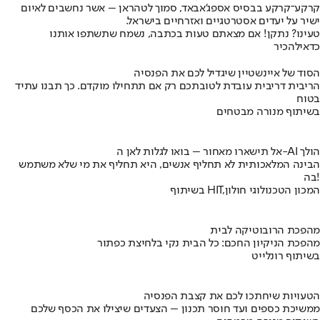
קרקע־קרקע בבסיס אספג'אבאד, סמוך לטהראן – אשר נחשבים לאיום
ישיר על יעדים אסטרטגיים ואזרחיים בישראל.
טעינו? נתקן! אם מצאתם טעות בכתבה, נשמח שתשתפו אותנו
כדאי
להכיר
הסוד של איינשטיין שיגדיל לכם את הפנסיה
הריבית דריבית עובדת לטובתכם רק אם תתחילו מוקדם. כך תבנו עתיד
בטוח
בשיתוף מנורה מבטחים
אל תישארו מאחור – בואו לגלות לאן ה-AI הולך
הבינה המלאכותית לא תחליף אנשים, היא תחליף את מי שלא משתמש
בה!
בשיתוף HIT,המכון הטכנולוגי חולון
מהפכת הרובוטיקה לבית
מהפכת הניקיון החכם: כל הבית נקי בלחיצת כפתור
בשיתוף רונלייט
הטעויות שיחתכו לכם את קצבת הפנסיה
ממשיכת כספים ועד חוסר תכנון – הצעדים שיצילו את הכסף שלכם