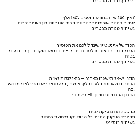
בשיתוף מנורה מבטחים
איך 200 ש"ח בחודש הופכים ל140 אלף ?
צעדים קטנים שיכולים לסגור את הבור הפנסיוני בין נשים לגברים
בשיתוף מנורה מבטחים
הסוד של איינשטיין שיגדיל לכם את הפנסיה
הריבית דריבית עובדת לטובתכם רק אם תתחילו מוקדם. כך תבנו עתיד
בטוח
בשיתוף מנורה מבטחים
אל תישארו מאחור – בואו לגלות לאן ה-AI הולך
הבינה המלאכותית לא תחליף אנשים, היא תחליף את מי שלא משתמש
בה!
בשיתוף HIT,המכון הטכנולוגי חולון
מהפכת הרובוטיקה לבית
מהפכת הניקיון החכם: כל הבית נקי בלחיצת כפתור
בשיתוף רונלייט