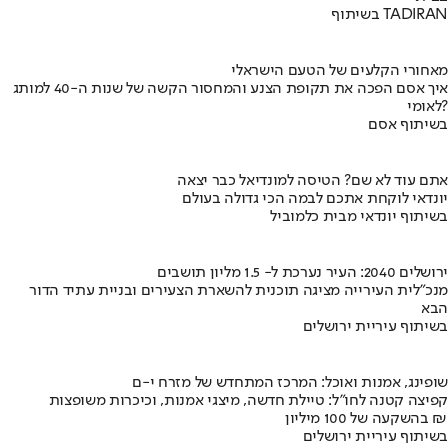
בשיתוף TADIRAN
מאחורי הקלעים של הטעם הישראלי
איך אסם הפכה את תקופת הצנע והמחסור הקשה של שנות ה-40 למותג
לאומי?
בשיתוף אסם
אתם עוד לא שם? הטיסה למונדיאל כבר יצאה
יונדאי לוקחת אתכם לבמה הכי גדולה בעולם
בשיתוף יונדאי מבית כלמוביל
ירושלים 2040: העיר נערכת ל- 1.5 מליון תושבים
מנכ"לית העירייה מציגה תוכנית להשארת הצעירים ובניית עתיד הדור
הבא
בשיתוף עיריית ירושלים
שופינג, אמנות ואוכל: המרכז המתחדש של מזרח י-ם
קפיצה קטנה לחו"ל: טיילת חדשה, מיצגי אמנות, וכיכרות משופצות
בהשקעה של 100 מיליון ₪
בשיתוף עיריית ירושלים