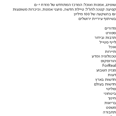
שופינג, אמנות ואוכל: המרכז המתחדש של מזרח י-ם
קפיצה קטנה לחו"ל: טיילת חדשה, מיצגי אמנות, וכיכרות משופצות
בהשקעה של 100 מיליון ₪
בשיתוף עיריית ירושלים
מדורים
ספורט
תרבות ובידור
לייף סטייל
אוכל
תיירות
טכנולוגיה ומדע
הורוסקופ
ForReal
מגזין השבוע
דעות
חדשות בארץ
חדשות בעולם
פוליטי
ביטחוני
חינוך
בריאות
משפט
תחבורה