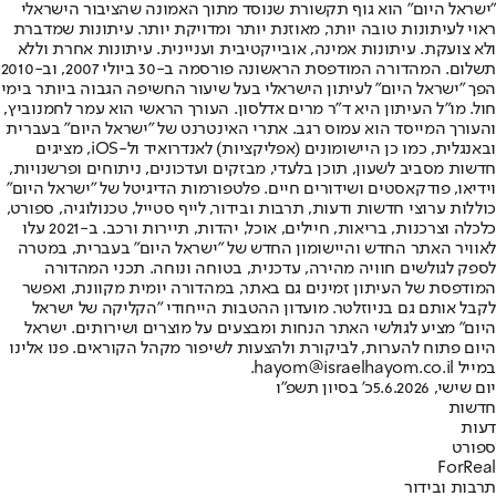
"ישראל היום" הוא גוף תקשורת שנוסד מתוך האמונה שהציבור הישראלי
ראוי לעיתונות טובה יותר, מאוזנת יותר ומדויקת יותר. עיתונות שמדברת
ולא צועקת. עיתונות אמינה, אובייקטיבית ועניינית. עיתונות אחרת וללא
תשלום. המהדורה המודפסת הראשונה פורסמה ב-30 ביולי 2007, וב-2010
הפך "ישראל היום" לעיתון הישראלי בעל שיעור החשיפה הגבוה ביותר בימי
חול. מו"ל העיתון היא ד"ר מרים אדלסון. העורך הראשי הוא עמר לחמנוביץ,
והעורך המייסד הוא עמוס רגב. אתרי האינטרנט של "ישראל היום" בעברית
ובאנגלית, כמו כן היישומונים (אפליקציות) לאנדרואיד ול-iOS, מציגים
חדשות מסביב לשעון, תוכן בלעדי, מבזקים ועדכונים, ניתוחים ופרשנויות,
וידיאו, פודקאסטים ושידורים חיים. פלטפורמות הדיגיטל של "ישראל היום"
כוללות ערוצי חדשות ודעות, תרבות ובידור, לייף סטייל, טכנולוגיה, ספורט,
כלכלה וצרכנות, בריאות, חיילים, אוכל, יהדות, תיירות ורכב. ב-2021 עלו
לאוויר האתר החדש והיישומון החדש של "ישראל היום" בעברית, במטרה
לספק לגולשים חוויה מהירה, עדכנית, בטוחה ונוחה. תכני המהדורה
המודפסת של העיתון זמינים גם באתר, במהדורה יומית מקוונת, ואפשר
לקבל אותם גם בניוזלטר. מועדון ההטבות הייחודי "הקליקה של ישראל
היום" מציע לגולשי האתר הנחות ומבצעים על מוצרים ושירותים. ישראל
היום פתוח להערות, לביקורת ולהצעות לשיפור מקהל הקוראים. פנו אלינו
במייל hayom@israelhayom.co.il.
יום שישי, 5.6.2026
כ' בסיון תשפ"ו
חדשות
דעות
ספורט
ForReal
תרבות ובידור