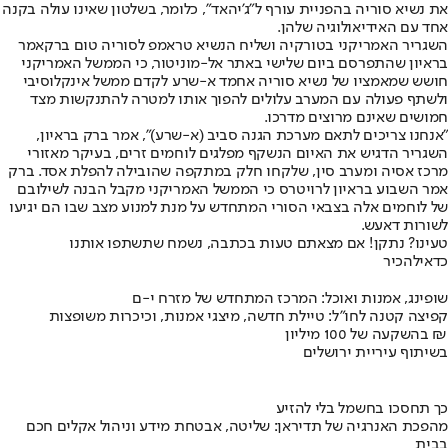
את נשיא סוריה בהפניית עורף ל"ג'יהאד", כלומר, בשלטון שאינו עולה בקנה
אחד עם האידיאולוגיה שלהן.
השגריר האמריקני בטורקיה ושליח הנשיא טראמפ לסוריה טום ברק
אמר
בראיון שהתפרסם ביום שלישי באתר אל-מוניטור, כי הממשל האמריקני
חושש שמאמציו של נשיא סוריה אחמד א-שרע לקדם ממשל אינקלוסיבי
ולשתף פעולה עם המערב עלולים להפוך אותו למטרה להתנקשות מצד
חמושים שאינם מרוצים מדרכו.
״אנחנו צריכים לתאם מערכת הגנה סביב (א-שרע)״, אמר ברק בראיון,
השגריר הדגיש את האיום הנשקף מפלגים לוחמים זרים, בעיקר מאזורי
מרכז אסיה ומערב סין, שלקחו חלק במתקפה שהובילה להפלת אסד. ברק
אמר השבוע בראיון לרויטרס כי הממשל האמריקני מקבל הבנה לשילובם
של לוחמים אלה בצבאי הסורי המתחדש על מנת למנוע מצב שבו הם יגיעו
לשורות דאעש.
טעינו? נתקן! אם מצאתם טעות בכתבה, נשמח שתשתפו אותנו
כדאי
להכיר
שופינג, אמנות ואוכל: המרכז המתחדש של מזרח י-ם
קפיצה קטנה לחו"ל: טיילת חדשה, מיצגי אמנות, וכיכרות משופצות
בהשקעה של 100 מיליון ₪
בשיתוף עיריית ירושלים
כך תחסכו בחשמל בלי להזיע
מהפכת האנרגיה של תדיראן: שליטה, אבטחת מידע וניהול אקלים חכם
בבית