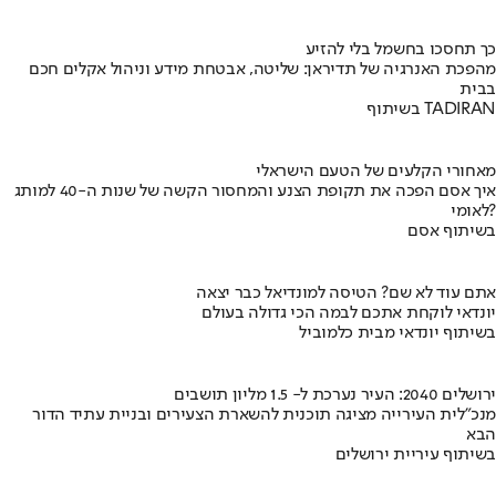
כך תחסכו בחשמל בלי להזיע
מהפכת האנרגיה של תדיראן: שליטה, אבטחת מידע וניהול אקלים חכם
בבית
בשיתוף TADIRAN
מאחורי הקלעים של הטעם הישראלי
איך אסם הפכה את תקופת הצנע והמחסור הקשה של שנות ה-40 למותג
לאומי?
בשיתוף אסם
אתם עוד לא שם? הטיסה למונדיאל כבר יצאה
יונדאי לוקחת אתכם לבמה הכי גדולה בעולם
בשיתוף יונדאי מבית כלמוביל
ירושלים 2040: העיר נערכת ל- 1.5 מליון תושבים
מנכ"לית העירייה מציגה תוכנית להשארת הצעירים ובניית עתיד הדור
הבא
בשיתוף עיריית ירושלים