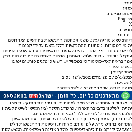
אוכל
מגזין
אנחנו מגייסים
English
X
חדשות
ביטחוני
דיווח: נשיא סוריה נמלט משני ניסיונות התנקשות בחודשים האחרונים
על פי המקורות, ניסיונות ההתנקשות הללו בוצעו על ידי קבוצות
ג'יהאדיסטיות, כולל המדינה האסלאמית, המאשימות את א־שרע בהפניית
עורף ל"ג'יהאד" • ביום שלישי האחרון, השליח האמריקני לסוריה טום ברק
אמר בראיון לאל-מוניטור כי בממשל יש חשש כי פלגים פורשים יפגעו
בנשיא הסורי
שחר קליימן
12/6/2025, 21:12
,עודכן
12/6/2025, 21:13
0
השמעה
מנהיג סוריה, אחמד א־שרע. צילום: רויטרס
נשיא סוריה אחמד א-שרע חמק לפחות משני ניסיונות התנקשות מאז
עלייתו לשלטון בדצמבר האחרון, כך נודע הלילה (בין חמישי לשישי) לעיתון
הלבנוני בצרפתית "לוריינט לז'ור" ממקורות דיפלומטיים.
לפי הדיווח, הניסיון האחרון התרחש לפני כשבועיים, בעוד שהראשון
התרחש בחודש מרץ. על פי אותם מקורות, ניסיונות ההתנקשות הללו
בוצעו על ידי קבוצות ג'יהאדיסטיות, כולל המדינה האסלאמית, המאשימות