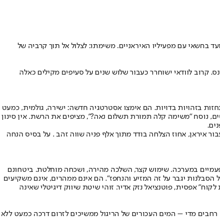
א שב מחופשה אקזוטית, כי אם ממסע לאיראן, שם נועד בחשאי עם מפעיליו האיראניים. משימתו: לצלול אל תוך קרביה של
ס. קרוב לוודאי ישוחרר כעבור שלוש שנים על סעיפים מקילים כאלה
ות בזהויות בדויות. הם אימצו אסטרטגיה חדשה: ישירה, גולמית, כמעט
ים, נוסח "משימה קלה תמורת תשלום נאה?", מציפים את הרשת. אין סינון
ים.
 עבור איראן, אחוז הצלחה בודד מתוך אלף פניה שווה זהב . על בסיס הנחה
תעשייתי, כמעט נבזי. הם אינם "נכסים" יקרי ערך,מה שמכונה בטרמינולוגיה המודיענית asset אלא כלים חד-פעמיים במערכה. שימוש קצר, השלכה מהירה, ושכחה מוחלטת. ביטחונם
 הסבלנות יגבר על זה המזיע והנחפז". הם אינם ממהרים, אינם משקיעים
ח" אפסית, פוטנציאל נזק אדיר. זוהי שיטת שיווק דיגיטלי שאינה
 רחבים מדי – המים העכורים של הריגול ממשיכים לזרום דרכה כמעט ללא