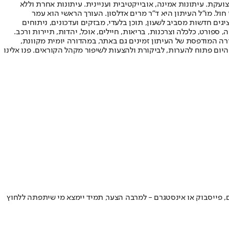
ועקת. עיתונות אמינה, אובייקטיבית ועניינית. עיתונות אחרת וללא
עור החשיפה הגבוה ביותר בימי חול. מו"ל העיתון היא ד"ר מרים אדלסון. העורך הראשי הוא עמר
 והעורך המייסד הוא עמוס רגב. אתרי האינטרנט של "ישראל היום" בעברית ובאנגלית, כמו כן היישומונים (אפליקציות) לאנדרואיד ול-iOS, מציגים חדשות מסביב לשעון, תוכן בלעדי, מבזקים ועדכונים, ניתוחים
, ספורט, כלכלה וצרכנות, בריאות, חיילים, אוכל, יהדות, תיירות ורכב.
דורה המודפסת של העיתון זמינים גם באתר, במהדורה יומית מקוונת,
היום פתוח להערות, לביקורת ולהצעות לשיפור מקהל הקוראים. פנו אלינו
ם, פייסבוק או אינסטגרם - למרבה הצער, תמיד יימצא מי שיתפתה ללחוץ