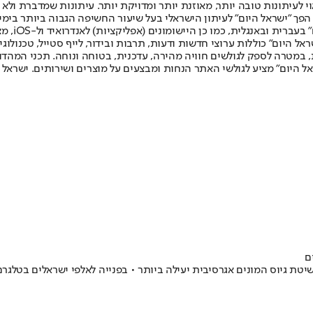
לעיתונות טובה יותר, מאוזנת יותר ומדויקת יותר. עיתונות שמדברת ולא צ
שלום. המהדורה המודפסת הראשונה פורסמה ב-30 ביולי 2007, וב-2010 הפך "ישראל היום" לעיתון הישראלי בעל שי
לחמנוביץ,
ל היום" כוללות ערוצי חדשות ודעות, תרבות ובידור, לייף סטייל, טכנולוגיה
ברית, במטרה לספק לגולשים חוויה מהירה, עדכנית, בטוחה ונוחה. תכני המה
ל היום" מציע לגולשי האתר הנחות ומבצעים על מוצרים ושירותים. ישראל 
ם
שיטת גיוס המונים אגרסיבית יעילה ביותר • בפנייה לאלפי ישראלים בטלגר