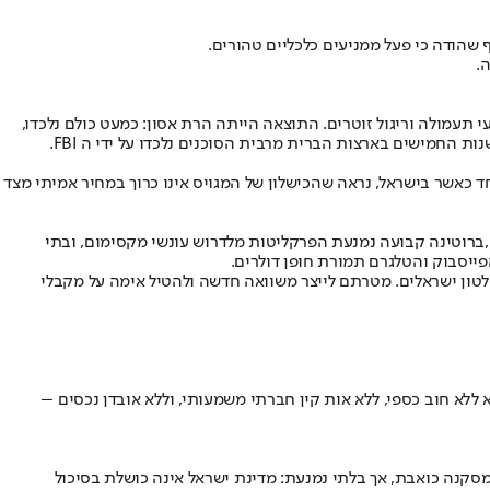
תעמולה וריגול זוטרים. התוצאה הייתה הרת אסון: כמעט כולם נלכדו,
ת החמישים בארצות הברית מרבית הסוכנים נלכדו על ידי ה FBI.
יוחד כאשר בישראל, נראה שהכישלון של המגויס אינו כרוך במחיר אמיתי מצד
,ברוטינה קבועה נמנעת הפרקליטות מלדרוש עונשי מקסימום, ובתי
ייסבוק והטלגרם תמורת חופן דולרים.
 שלטון ישראלים. מטרתם לייצר משוואה חדשה ולהטיל אימה על מקבלי
ללא חוב כספי, ללא אות קין חברתי משמעותי, וללא אובדן נכסים –
מסקנה כואבת, אך בלתי נמנעת: מדינת ישראל אינה כושלת בסיכול