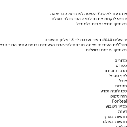
אתם עוד לא שם? הטיסה למונדיאל כבר יצאה
יונדאי לוקחת אתכם לבמה הכי גדולה בעולם
בשיתוף יונדאי מבית כלמוביל
ירושלים 2040: העיר נערכת ל- 1.5 מליון תושבים
מנכ"לית העירייה מציגה תוכנית להשארת הצעירים ובניית עתיד הדור הבא
בשיתוף עיריית ירושלים
מדורים
ספורט
תרבות ובידור
לייף סטייל
אוכל
תיירות
טכנולוגיה ומדע
הורוסקופ
ForReal
מגזין השבוע
דעות
חדשות בארץ
חדשות בעולם