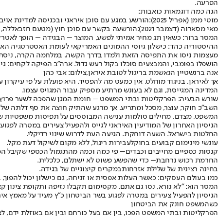
הפרעה.
הנה כמה דוגמאות כואבות:
מוטי ממן (אפריל 2025)
:
הורשע במגע עם סוכן איראני ובכניסה למדינת אויב. העונש: 10 שנות מאסר בלבד. סביר שישוחרר לפני.קנס כספי? לא הוזכר, אף שהודה כי פעל מ
מאי מסארוה (דצמבר 2021)
:
הורשעה בקשר עם סוכן חוץ (מטעם חזבאללה, זרוע ביצוע איראנית). גזר 
המסר ברור: כשאין תג מחיר אמיתי לפשע, המוצר – הבגידה – הופך לאטרקט
ההיסטוריה כהד: כישלון גיוסי ההמונים האמריקאי לעומת האסטרטגיה האי
מעצמות ניסו את התפיסה הזאת ולמדו בדרך הקשה. במלחמה הקרה, ניסתה אר
הושפלו בפומבי, והמבצעים סוכלו בקול רעש גדול. ארה"ב הפיקה לקחים: גיוס
אנה ברנשטיין הנאשמת בריגול לטובת איראן,צילום: אבי כהן
אך לאיראן, בניגוד מוחלט, אין כמעט מה להפסיד. היא פועלת על פי עיקרון ע
המדינה המגייסת, וגם לא בעונש מרתיע מספיק עבור המגויס עצמו.
שורש הבעיה: הפרקליטות ובתי המשפט – חומת המגן שהפכה לשער פרוץ
השב"כ חוקר, עוצר, מסכל ומתריע. אך מרגע שהתיק חוצה את סף דלתה של 
המשפט, מצדם, מחילים סולמות ענישה המבוססים על תפיסות משפטיות שנות
הניסיון האחרון של המודיעין האיראני לגייס ולהפעיל צעירים במטרה לפגו
החלטות בישראל. השעה דוחקת. הגיעה העת לדרוש שינוי רדיקלי.
עונשי מינימום קבועים בחוק
לעבירות ריגול, ללא מקום לשיקול דעת מקל.
קנסות כספיים מחייבים וכבדים
– פי כמה וכמה מהתגמול הכספי שקיבל המ
החרמת רכוש נרחבת
– כדי שהפשע פשוט לא ישתלם, כלכלית.
בחינה רצינית של שלילת אזרחות
במקרים קיצוניים של בגידה.
כמו בעולם העסקים: כאשר העלות אפסית או זניחה, גם כישלון יכול להפוך
המסר הוא: "לא נורא, נסו גם אתם. מקסימום תקבלו נזיפה ותקופת צינון קצ
הניסיון להפעיל צעירים במטרה לפגוע בשר הביטחון כ"ץ מעיד על מאמץ איר
כשהמשפט חונק את הביטחון
הפרקליטות ובתי המשפט הפכו, בין אם בעל כורחם ובין אם באוזלת ידם, ל