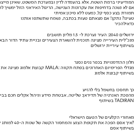
המודיעיני ברמת השטח, אלא בהעמדה לדין ובמערכת המשפט, שאינן מיי
אם לא נשנה בדחיפות את עקרונות הענישה, הריגול האיראני הזול ימשיך להי
תמורת בצע כסף קל, כמעט ללא סיכון אמיתי
טעינו? נתקן! אם מצאתם טעות בכתבה, נשמח שתשתפו אותנו
כדאי
להכיר
ירושלים 2040: העיר נערכת ל- 1.5 מליון תושבים
מנכ"לית העירייה מציגה תוכנית להשארת הצעירים ובניית עתיד הדור הבא
בשיתוף עיריית ירושלים
חלון ההזדמנויות בכפר גנים נסגר
קבוצת אלמוג מציגה את פרויקט MALA: מגדלי הפרימיום האחרונים בפתח תקווה
בשיתוף קבוצת אלמוג
כך תחסכו בחשמל בלי להזיע
מהפכת האנרגיה של תדיראן: שליטה, אבטחת מידע וניהול אקלים חכם בבי
בשיתוף TADIRAN
מאחורי הקלעים של הטעם הישראלי
איך אסם הפכה את תקופת הצנע והמחסור הקשה של שנות ה-40 למותג לאומי?
בשיתוף אסם