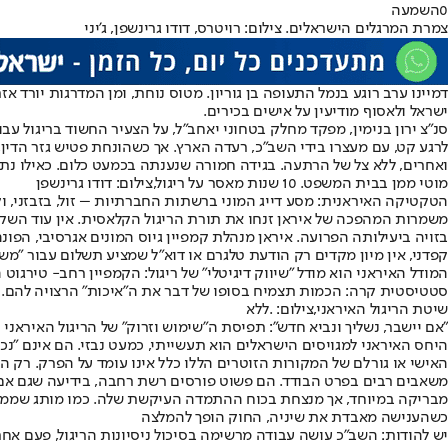
0
השמעה
צמרת המרגלים הישראלים. צילום: רויטרס, דודו גרינשפן, ג'יני
ישראל ולאסוף מודיעין על אישים בכירים.
סנ"צ ירון בנימין, מפקד מחלק בטחוני יאחב"ל, על הצעיר החשוד בריגול עב
לרגע קט, עם מעצרו בידי השב"כ, רעדה הארץ. אך כשהונחת פטיש גזר הדין
ואחרים, ללא צל של הרתעה. בגידה חמורה שנענתה בכמעט כלום. כאילו נת
מוטי ממן בבית המשפט. 10 שנות מאסר על ריגול,צילום: דודו גרינשפן
הטקטיקה האיראנית: מסע דייג המוני ברשתות החברתיות – זול, בזבזני, ו
משמרות המהפכה של איראן זנחו את תורת הריגול הקלאסית. אין עוד השקע
בזויה ביעילותה הפרועה. איראן מנהלת קמפיין גיוס המונים אגרסיבי, הפו
קפדני, אין מיון מקדים רק הודעת טלגרם או דוא"ל שמציע תשלום עבור "מ
המודל האיראני הוא מודל "שיווק דיגיטלי" של ריגול: הקמפיין רחב- טירגוט 
סטטיסטית קרה: הכמות תצמיח בסופו של דבר את ה"איכות" הרצויה להם. ול
שיטת הריגול האיראני,צילום: .ללא
"
אם יישבר, נשליך ונביא חדש": תפיסת ה"שימוש וזרוק" של הריגול האיראני
האישי או גורלם של המקורות הזוטרים הללו כלל אינו עומד על הפרק. רק 
משאבים רבים בפרט הבודד. הם פשוט פורסים רשת רחבה, בידיעה שגם אם רק
מבריקה במיוחד, אך מנצחת בכוח ההתמדה העיקשת שלה. כמו מותג שממשיך
כשהענישה מאבדת את שיניה, החוק הופך להמלצה
יש להודות: השב"כ עושה עבודה מרשימה בסיכול ניסיונות הריגול, פעם א