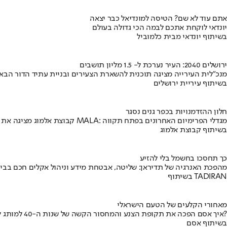
אתם עוד לא שם? הטיסה למונדיאל כבר יצאה
יונדאי לוקחת אתכם לבמה הכי גדולה בעולם
בשיתוף יונדאי מבית כלמוביל
ירושלים 2040: העיר נערכת ל- 1.5 מליון תושבים
מנכ"לית העירייה מציגה תוכנית להשארת הצעירים ובניית עתיד הדור הבא
בשיתוף עיריית ירושלים
חלון ההזדמנויות בכפר גנים נסגר
קבוצת אלמוג מציגה את פרויקט MALA: מגדלי הפרימיום האחרונים בפתח תקווה
בשיתוף קבוצת אלמוג
כך תחסכו בחשמל בלי להזיע
מהפכת האנרגיה של תדיראן: שליטה, אבטחת מידע וניהול אקלים חכם בבי
בשיתוף TADIRAN
מאחורי הקלעים של הטעם הישראלי
איך אסם הפכה את תקופת הצנע והמחסור הקשה של שנות ה-40 למותג לאומי?
בשיתוף אסם