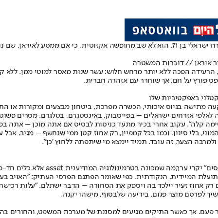
דמיינו ערב רוגע בנמל התעופה בן גוריון. מטוס נוחת, ומן המדרגות יורד אזרח ישראלי בן 71. הוא ל
ור איראן // דוברות המשטרה
, הרעידה הפכה ללא יותר מרחש חלוש: עשר שנות מאסר למוטי ממן. ללא קנ
פס פורץ על חם, אך שוחרר עם אזהרה חברית.
קטלני באפקטיביות שלו
ה מתישה בגיוס איכותי, הכשרה מפרכת, ביטחון מבצעים ומקורות או התחז
נה לאלפי אזרחים ישראלים – בפייסבוק, באינסטגרם, בטלגרם. מסרים פשוט
שימה קלה". עקוב אחרי בכיר מתעד כניסות לבסיס אם אתה מוכן – אתה בפנ
המוני, בלי סינון. וכמו בכל קמפיין, רק אחוז קטן ממי שנחשף – מגיב. אבל
מרבה הצער, זה עובד. תמיד יימצא מי שיתפתה ללחוץ 'כן".
היחס האיראני למגויסים הישראלים הוא 
התועלת המיידית, הנקודתית. כפי שאומר הפתגם הפרסי העתיק: "האויב בעל
 אחוז זעיר יילכד בה ויספק את הסחורה – הדבר ישתלם. "עלות רכישת לקו
 לפרסם מוצר פגום, בידיעה שלבסוף, מישהו יקנה.
חר פעם. אך כאשר התיקים מגיעים למסננת של מערכת המשפט, והחורים בה