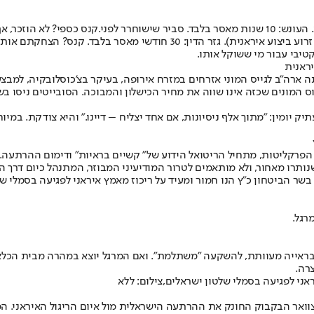
מניעים כלכליים טהורים.
הדין: 30 חודשי מאסר בלבד. קנס? הצחקתם אותה.
יבי עבור מי ששוקל אותו.
ראנית
ה"ב לגייס המוני אזרחים במזרח אירופה, בעיקר בצ'כוסלובקיה, למבצעי 
 המונים שכזה אינו שווה את מחיר הכישלון והמבוכה. הסובייטים ניסו בשנו
תיק יומין: "מתוך אלף ניסיונות, אם אחד יצליח – דיינו." והיא צודקת. במ
הפרקליטות, מתחיל הריטואל הידוע של" קשיים בראיות" ודימום ההרתעה.
רו מאחור, ולא מותאמים לטרור המודיעיני המבוזר, המתנהל כיום דרך הפ
ע בשר הביטחון כ"ץ הנו חמור ומעיד על ריכוז מאמץ איראני לפגיעה בסמלי
רגל.
, בראייה מעוותת, להשקעה "משתלמת". ואם המרגל יוצא במהרה מבית הכלא 
רה.
אני לפגיעה בסמלי שלטון ישראלים,צילום: ללא
צוואר הבקבוק החונק את ההרתעה הישראלית מול איום הריגול האיראני. ה