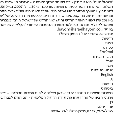
"ישראל היום" הוא גוף תקשורת שנוסד מתוך האמונה שהציבור הישראלי ראוי 
ת
ופרשנויות, וידיאו, פודקאסטים ושידורים חיים. פלטפורמות הדיגיטל של "ישרא
ב-2021 עלו לאוויר האתר החדש והיישומון החדש של "ישראל היום" בע
ואפשר לקבל אותם גם בניוזלטר. מועדון ההטבות הייחודי "הקליקה של ישרא
במייל hayom@israelhayom.co.il.
יום שישי, 12.6.2026
כ"ז בסיון תשפ"ו
חדשות
דעות
ספורט
ForReal
תרבות ובידור
אוכל
מגזין
אנחנו מגייסים
English
X
חדשות
ביטחוני
בשירות משמרות המהפכה: כך איראן מצליחה לגייס עשרות מרגלים ישראלי
ארגוני הביון של טהרן זנחו את תורת הריגול הקלאסית • הם החלו לעבוד ב
כן
עודד עילם
21/5/2025, 07:39
,עודכן
21/5/2025, 09:04