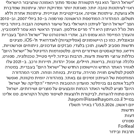
"ישראל היום" הוא גוף תקשורת שנוסד מתוך האמונה שהציבור הישראלי
ראוי לעיתונות טובה יותר, מאוזנת יותר ומדויקת יותר. עיתונות שמדברת
ולא צועקת. עיתונות אמינה, אובייקטיבית ועניינית. עיתונות אחרת וללא
תשלום. המהדורה המודפסת הראשונה פורסמה ב-30 ביולי 2007, וב-2010
הפך "ישראל היום" לעיתון הישראלי בעל שיעור החשיפה הגבוה ביותר בימי
חול. מו"ל העיתון היא ד"ר מרים אדלסון. העורך הראשי הוא עמר לחמנוביץ,
והעורך המייסד הוא עמוס רגב. אתרי האינטרנט של "ישראל היום" בעברית
ובאנגלית, כמו כן היישומונים (אפליקציות) לאנדרואיד ול-iOS, מציגים
חדשות מסביב לשעון, תוכן בלעדי, מבזקים ועדכונים, ניתוחים ופרשנויות,
וידיאו, פודקאסטים ושידורים חיים. פלטפורמות הדיגיטל של "ישראל היום"
כוללות ערוצי חדשות ודעות, תרבות ובידור, לייף סטייל, טכנולוגיה, ספורט,
כלכלה וצרכנות, בריאות, חיילים, אוכל, יהדות, תיירות ורכב. ב-2021 עלו
לאוויר האתר החדש והיישומון החדש של "ישראל היום" בעברית, במטרה
לספק לגולשים חוויה מהירה, עדכנית, בטוחה ונוחה. תכני המהדורה
המודפסת של העיתון זמינים גם באתר, במהדורה יומית מקוונת, ואפשר
לקבל אותם גם בניוזלטר. מועדון ההטבות הייחודי "הקליקה של ישראל
היום" מציע לגולשי האתר הנחות ומבצעים על מוצרים ושירותים. ישראל
היום פתוח להערות, לביקורת ולהצעות לשיפור מקהל הקוראים. פנו אלינו
במייל hayom@israelhayom.co.il.
יום ראשון, 3.5.2026
ט"ז באייר תשפ"ו
חדשות
דעות
ספורט
ForReal
תרבות ובידור