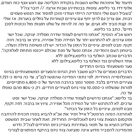
תיעוד של אימהות שלוש השבות בנקודת הקליטה עם ראש אגף כוח האדם,
אלוף דדו בר כליפא, צופות בבנותיהן שבות ארצה // דובר צה"ל
"בשביל העם שלי והמדינה הייתי ועודני מוכן למסור את הנפש פעמים
רבות, אם צריך גם לרוץ יחף עם עיניים קשורות על גחלים בוערות. אז אולי
זה קצת מביך ולא נעים, אך מה זה להיות על שלט חוצות מול נכונות לסכן
חיים", כתב בר כליפא.
ראש אכ"א הוסיף: "אנחנו נדרשים לעמוד שדרה מפלדה יצוקה, שכל ישר
וסט ערכים. לא להתרגש יתר על המידה מכל אמירה, ציוץ או ברבור. חזה
זקוף, מבט לפנים, עיניים כל הזמן על הכדור. יש לנו משימה גדולה ונעלה,
ביטחון העם והמדינה. אנחנו נפעל על מנת שכולם ייכנסו מתחת לאלונקה".
הדברים שכתב האלוף בר כליפא,צילום: ללא
אחד השלטים נגד האלוף בר כליפא,צילום: ללא
פער משמעותי בגיוס החרדים
הדברים נאמרים על רקע משבר חוק הגיוס והפערים המשמעותיים בגיוס
האוכלוסייה החרדית. לפי נתוני המדינה שהוגשו לבג"ץ, עד כה גויסו כ-1,721
צעירים חרדים בלבד, מספר נמוך בהרבה מהיעד של כ-4,800 מתגייסים.
למרות שנשלחו כ-10,000 צווי גיוס לצעירים חרדים, רק כ-804 מהם טופלו
עד כה.
בר כליפא: "אנחנו נדרשים לעמוד שדרה מפלדה יצוקה, שכל ישר וסט
ערכים. לא להתרגש יתר על המידה מכל אמירה, ציוץ או ברבור. חזה זקוף,
מבט לפנים, עיניים כל הזמן על הכדור"
לאחרונה הנחה הרמטכ"ל אייל זמיר את אכ"א להביא בפניו תכנית להרחבה
ומקסום הוצאת צווי גיוס לאוכלוסייה החרדית. זאת לאחר שבית המשפט
העליון הוציא צו על תנאי בעתירות בעניין גיוס החרדים לצה"ל, ודרש
מהמדינה להסביר מדוע אינה מוציאה צווי גיוס בהיקף המתאים לצורכי