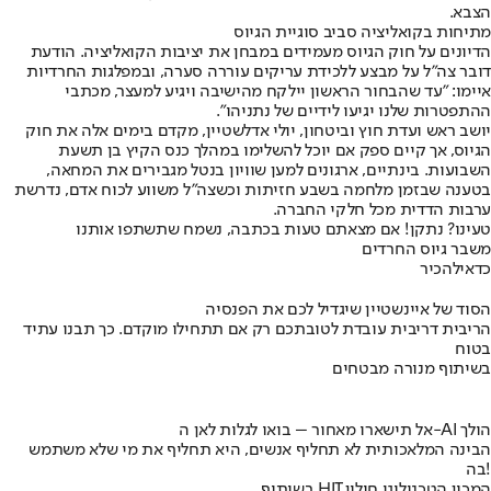
הצבא.
מתיחות בקואליציה סביב סוגיית הגיוס
הדיונים על חוק הגיוס מעמידים במבחן את יציבות הקואליציה. הודעת
דובר צה"ל על מבצע ללכידת עריקים עוררה סערה, ובמפלגות החרדיות
איימו: "עד שהבחור הראשון יילקח מהישיבה ויגיע למעצר, מכתבי
ההתפטרות שלנו יגיעו לידיים של נתניהו".
יושב ראש ועדת חוץ וביטחון, יולי אדלשטיין, מקדם בימים אלה את חוק
הגיוס, אך קיים ספק אם יוכל להשלימו במהלך כנס הקיץ בן תשעת
השבועות. בינתיים, ארגונים למען שוויון בנטל מגבירים את המחאה,
בטענה שבזמן מלחמה בשבע חזיתות וכשצה"ל משווע לכוח אדם, נדרשת
ערבות הדדית מכל חלקי החברה.
טעינו? נתקן! אם מצאתם טעות בכתבה, נשמח שתשתפו אותנו
משבר גיוס החרדים
כדאי
להכיר
הסוד של איינשטיין שיגדיל לכם את הפנסיה
הריבית דריבית עובדת לטובתכם רק אם תתחילו מוקדם. כך תבנו עתיד
בטוח
בשיתוף מנורה מבטחים
אל תישארו מאחור – בואו לגלות לאן ה-AI הולך
הבינה המלאכותית לא תחליף אנשים, היא תחליף את מי שלא משתמש
בה!
בשיתוף HIT,המכון הטכנולוגי חולון