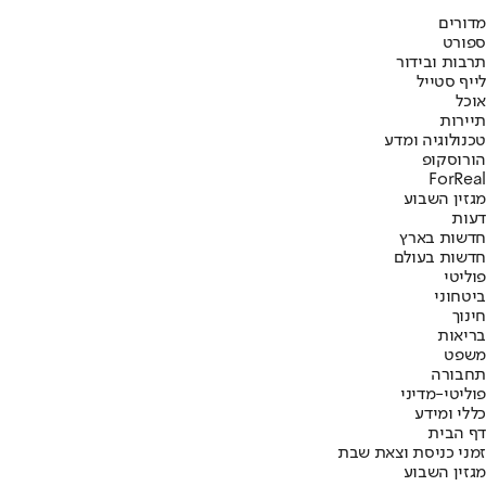
מדורים
ספורט
תרבות ובידור
לייף סטייל
אוכל
תיירות
טכנולוגיה ומדע
הורוסקופ
ForReal
מגזין השבוע
דעות
חדשות בארץ
חדשות בעולם
פוליטי
ביטחוני
חינוך
בריאות
משפט
תחבורה
פוליטי-מדיני
כללי ומידע
דף הבית
זמני כניסת וצאת שבת
מגזין השבוע