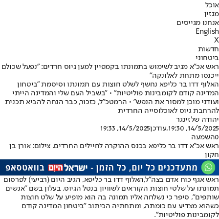
אוכל
מגזין
אנחנו מגייסים
English
X
חדשות
ביטחוני
ראש אכ"א מגיב לשימוש בתמונתו בקמפיין למען גיוס חרדים: "נפעל שכולם
ייכנסו מתחת לאלונקה"
האלוף דדו בר כליפא נחשף לשלט חוצות עם תמונתו וסיסמת "ביטחון
המדינה קודם לקומבינות פוליטיות" • "בשביל העם שלי והמדינה הייתי
ועודני מוכן למסור את הנפש" • הרמטכ"ל, כזכור, כבר הנחה להביא תכנית
להרחבת גיוס לאוכלוסייה החרדית
יהודה שלזינגר
14/5/2025, 19:30
,עודכן
14/5/2025, 19:33
0
השמעה
ראש אכ"א דדו בר כליפא בכנס ההוקרה לחיילים החרדים. צילום: אורן בן
חקון
ראש אגף כוח אדם בצה"ל,
האלוף דדו בר כליפא
, הגיב היום (רביעי) לפרסום
תמונתו על שלטי חוצות הקוראים לשוויון בנטל הגיוס. בעלון בשם "אנשים
שותפים", סיפר כי נשלחה אליו תמונה בה הוא מופיע על שלט חוצות
כשהוא מצדיע עם כומתה, ומתחתיה הכיתוב "ביטחון המדינה קודם
לקומבינות פוליטיות".