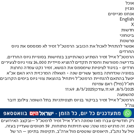
אוכל
מגזין
אנחנו מגייסים
English
X
חדשות
ביטחוני
פרשנות
אפשר להתחיל לאכול את הכובע: הרמטכ"ל זמיר לא ממסמס את גיוס
החרדים
הרמטכ"ל אייל זמיר הפתיע כשהתייצב בנחישות בסוגיית גיוס החרדים,
בדרישה מפורשת וחסרת תקדים להוציא מיידית 24,000 צווי גיוס לצעירים
חרדים • בניגוד לציפיות שימסמס את הנושא, זמיר נקט עמדה נחרצת
בסוגיה שנדחתה במשך עשרים שנה • השאלה המרכזית היא האם אכ"א
יפעל בהתאם להנחיית הרמטכ"ל ויתחיל בהוצאת צווי גיוס בימים הקרובים
תא"ל (מיל') ראם עמינח
8/5/2025, 11:49
,עודכן
8/5/2025, 11:49
0
השמעה
הרמטכ"ל אייל זמיר בביקור בגיוס תצפיתניות בתל השומר. צילום: דובר
צה"ל
רק חודשיים עברו מאז שמונה רא"ל אייל זמיר לרמטכ״ל –ובקצב האירועים
מאז, זה מרגיש כמו שנה: שש חזיתות פתוחות, 59 חטופים שעדיין בעזה,
טיל על נתב"ג, תיאומים שוטפים מול ארה״ב, תקיפות בתימן – הר של