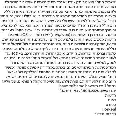
"ישראל היום" הוא גוף תקשורת שנוסד מתוך האמונה שהציבור הישראלי
ראוי לעיתונות טובה יותר, מאוזנת יותר ומדויקת יותר. עיתונות שמדברת
ולא צועקת. עיתונות אמינה, אובייקטיבית ועניינית. עיתונות אחרת וללא
תשלום. המהדורה המודפסת הראשונה פורסמה ב-30 ביולי 2007, וב-2010
הפך "ישראל היום" לעיתון הישראלי בעל שיעור החשיפה הגבוה ביותר בימי
חול. מו"ל העיתון היא ד"ר מרים אדלסון. העורך הראשי הוא עמר לחמנוביץ,
והעורך המייסד הוא עמוס רגב. אתרי האינטרנט של "ישראל היום" בעברית
ובאנגלית, כמו כן היישומונים (אפליקציות) לאנדרואיד ול-iOS, מציגים
חדשות מסביב לשעון, תוכן בלעדי, מבזקים ועדכונים, ניתוחים ופרשנויות,
וידיאו, פודקאסטים ושידורים חיים. פלטפורמות הדיגיטל של "ישראל היום"
כוללות ערוצי חדשות ודעות, תרבות ובידור, לייף סטייל, טכנולוגיה, ספורט,
כלכלה וצרכנות, בריאות, חיילים, אוכל, יהדות, תיירות ורכב. ב-2021 עלו
לאוויר האתר החדש והיישומון החדש של "ישראל היום" בעברית, במטרה
לספק לגולשים חוויה מהירה, עדכנית, בטוחה ונוחה. תכני המהדורה
המודפסת של העיתון זמינים גם באתר, במהדורה יומית מקוונת, ואפשר
לקבל אותם גם בניוזלטר. מועדון ההטבות הייחודי "הקליקה של ישראל
היום" מציע לגולשי האתר הנחות ומבצעים על מוצרים ושירותים. ישראל
היום פתוח להערות, לביקורת ולהצעות לשיפור מקהל הקוראים. פנו אלינו
במייל hayom@israelhayom.co.il.
יום ראשון, 10.5.2026
כ"ג באייר תשפ"ו
חדשות
דעות
ספורט
ForReal
תרבות ובידור