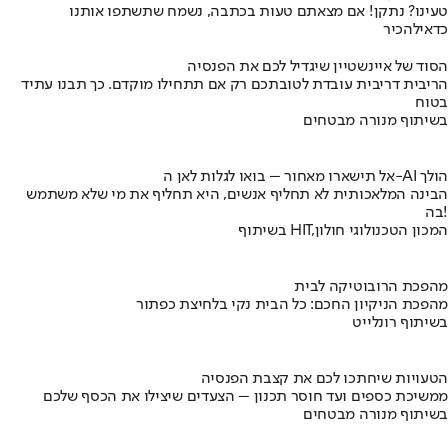
טעינו? נתקן! אם מצאתם טעות בכתבה, נשמח שתשתפו אותנו
כדאי
להכיר
הסוד של איינשטיין שיגדיל לכם את הפנסיה
הריבית דריבית עובדת לטובתכם רק אם תתחילו מוקדם. כך תבנו עתיד
בטוח
בשיתוף מנורה מבטחים
אל תישארו מאחור – בואו לגלות לאן ה-AI הולך
הבינה המלאכותית לא תחליף אנשים, היא תחליף את מי שלא משתמש
בה!
בשיתוף HIT,המכון הטכנולוגי חולון
מהפכת הרובוטיקה לבית
מהפכת הניקיון החכם: כל הבית נקי בלחיצת כפתור
בשיתוף רונלייט
הטעויות שיחתכו לכם את קצבת הפנסיה
ממשיכת כספים ועד חוסר תכנון – הצעדים שיצילו את הכסף שלכם
בשיתוף מנורה מבטחים