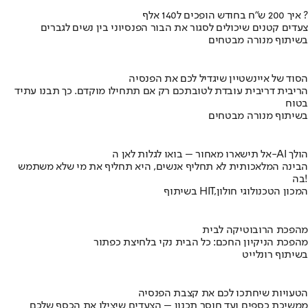
איך 200 ש"ח בחודש הופכים ל140 אלף ?
צעדים קטנים שיכולים לסגור את הבור הפנסיוני בין נשים לגברים
בשיתוף מנורה מבטחים
הסוד של איינשטיין שיגדיל לכם את הפנסיה
הריבית דריבית עובדת לטובתכם רק אם תתחילו מוקדם. כך תבנו עתיד
בטוח
בשיתוף מנורה מבטחים
אל תישארו מאחור – בואו לגלות לאן ה-AI הולך
הבינה המלאכותית לא תחליף אנשים, היא תחליף את מי שלא משתמש
בה!
בשיתוף HIT,המכון הטכנולוגי חולון
מהפכת הרובוטיקה לבית
מהפכת הניקיון החכם: כל הבית נקי בלחיצת כפתור
בשיתוף רונלייט
הטעויות שיחתכו לכם את קצבת הפנסיה
ממשיכת כספים ועד חוסר תכנון – הצעדים שיצילו את הכסף שלכם