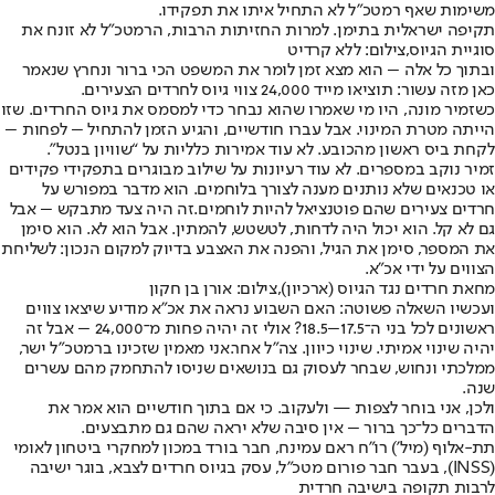
משימות שאף רמטכ״ל לא התחיל איתו את תפקידו.
תקיפה ישראלית בתימן. למרות החזיתות הרבות, הרמטכ"ל לא זונח את
סוגיית הגיוס,צילום: ללא קרדיט
ובתוך כל אלה – הוא מצא זמן לומר את המשפט הכי ברור ונחרץ שנאמר
כאן מזה עשור: תוציאו מייד 24,000 צווי גיוס לחרדים הצעירים.
כשזמיר מונה, היו מי שאמרו שהוא נבחר כדי למסמס את גיוס החרדים. שזו
הייתה מטרת המינוי. אבל עברו חודשיים, והגיע הזמן להתחיל – לפחות –
לקחת ביס ראשון מהכובע. לא עוד אמירות כלליות על “שוויון בנטל”.
זמיר נוקב במספרים. לא עוד רעיונות על שילוב מבוגרים בתפקידי פקידים
או טכנאים שלא נותנים מענה לצורך בלוחמים. הוא מדבר במפורש על
חרדים צעירים שהם פוטנציאל להיות לוחמים.זה היה צעד מתבקש – אבל
גם לא קל. הוא יכול היה לדחות, לטשטש, להמתין. אבל הוא לא. הוא סימן
את המספר, סימן את הגיל, והפנה את האצבע בדיוק למקום הנכון: לשליחת
הצווים על ידי אכ״א.
מחאת חרדים נגד הגיוס (ארכיון),צילום: אורן בן חקון
ועכשיו השאלה פשוטה: האם השבוע נראה את אכ״א מודיע שיצאו צווים
ראשונים לכל בני ה־17.5–18.5? אולי זה יהיה פחות מ־24,000 – אבל זה
יהיה שינוי אמיתי. שינוי כיוון. צה״ל אחר.אני מאמין שזכינו ברמטכ״ל ישר,
ממלכתי ונחוש, שבחר לעסוק גם בנושאים שניסו להתחמק מהם עשרים
שנה.
ולכן, אני בוחר לצפות — ולעקוב. כי אם בתוך חודשיים הוא אמר את
הדברים כל־כך ברור – אין סיבה שלא יראה שהם גם מתבצעים.
תת-אלוף (מיל') רו"ח ראם עמינח, חבר בורד במכון למחקרי ביטחון לאומי
(INSS), בעבר חבר פורום מטכ"ל, עסק בגיוס חרדים לצבא, בוגר ישיבה
לרבות תקופה בישיבה חרדית