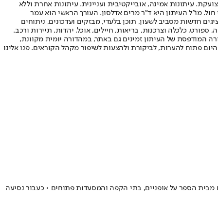
ועקת. עיתונות אמינה, אובייקטיבית ועניינית. עיתונות אחרת וללא
עור החשיפה הגבוה ביותר בימי חול. מו"ל העיתון היא ד"ר מרים אדלסון. העורך הראשי הוא עמר
 והעורך המייסד הוא עמוס רגב. אתרי האינטרנט של "ישראל היום" בעברית ובאנגלית, כמו כן היישומונים (אפליקציות) לאנדרואיד ול-iOS, מציגים חדשות מסביב לשעון, תוכן בלעדי, מבזקים ועדכונים, ניתוחים
, ספורט, כלכלה וצרכנות, בריאות, חיילים, אוכל, יהדות, תיירות ורכב.
דורה המודפסת של העיתון זמינים גם באתר, במהדורה יומית מקוונת,
היום פתוח להערות, לביקורת ולהצעות לשיפור מקהל הקוראים. פנו אלינו
רים מבית הספר על אופניים, בתי הקפה והמסעדות פתוחים • כעבור נסיעה