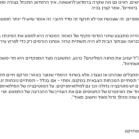
חודשים. ראינו גם מה שקרה ברמדאן לראשונה, איך הרמדאן התנהל בצורה מו
רים. זה שעכשיו אני לא תוקף זה מדד חיובי. זה אומר שיש לי יותר חופש פ
ייה מתבצע שינוי הנדסי מקיף של האזור. המטרה היא למנוע את הפיכתו ב
, כנראה שבתוך הבית לא היה תשתית טרור. אנחנו הורסים רק כדי לפרוץ צי
ל יעזוב את מחנה הפליטים? כרגע, התשובה מצד המפקדים היא חד-משמעי
שתיות".
ים שנהרגו או נעצרו, אלא בשינוי היסודי שנוצר באזור: מרקם חיים תקין 
תסתיים הנוכחות הצבאית במקום, ומתי - אם בכלל - תסתיים נוכחות זו.
ים יש מוטיבציה גדולה וכך גם למילואימניקים. על המוטיבציה של המילואימ
וד את האינטרס של החטופים וגם את העניין של ההכרעה של החמאס. אני מק
שזה מהלך גדול מאוד וחשוב מאוד".