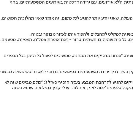
פתית וללא אירועים, עם ירידה דרסטית באירועים המשמעותיים. בחגי
עולה, שאני יודע יותר להגיע לכל מקום. זה אומר שאין תהלוכות חמושים,
שנית למקלט למחבלים ולהפוך אותו לאזור מבוקר ובטוח.
רים. כל בית שהיה בו תשתית טרור - זאת אומרת אמל"ח, תצפיות, מטענים,
ת: "אנחנו מחזיקים את המחנה, ממשיכים לפעול כל הזמן בכל הכפרים
בעיר ג'נין, ירידה משמעותית בפיגועים ברחבי יו"ש, וחופש פעולה מבצעי
ניקים להגיע להרחבת המבצע בעזה הוסיף סא"ל ג': "כולם מבינים שזה לא
בל טלפונים 'למה לא קראת לנו'. יש לי קצין במילואים שהוא בשנה