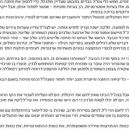
לו בעיות אסטרטגיות, הן בעיות סופיות - אפשר לפתור אותן, אבל ייקח ז
רוקנים בריכה בכפית.
ות ומחבלים, מכשול התפר והמעברים שאינם סגורים לגמרי, וההכוונות הבי
למחצה, חלקה ישנה וצריך לחדש אותה. יש לצה"ל עדיין עשרות צירים של ה
ה"ל מיישם אסטרטגיה של ארבעה שלבים בצפון השומרון: שליטה מבצעית ע
כזי הכובד. הראש של הנחש זה מחנה פליטים ג'נין. שלב שני - סיור המר
ברים שלא רגילים למצוא בסריקה רגילה - מחסני אמל"ח, קירות כפולים, 
ורחים לכפרי המקפצה ובונים תשתיות ארגוניות, לעיתים חזקות יותר מא
 זה בסוף מרכז הכובד. ״כשאנחנו נמצאים בו, הם במנוסה, הם בורחים, הם
ם שהטרור היה עובר בו ממזרח דרך קפיצת המחומש לג'נין, ונוצרו בו מרכז
קורה בצפון השומרון ולמנוע את הזליגה מהצפון דרומה למרחב רמאללה ולא
- כל יציאה החוצה מייצרת מצב יותר חמור כשצה״ל נכנס פנימה בפעם הבאה
ם לא יכלו לצאת מג׳נין כי הם יראו שהם הפסידו. ואז צה"ל לקח את תוכני
ן, נהרגו כאן באמבטיית האש בג׳נין 13 לוחמים בקרב במקום בו אנו עומדים עכשיו, הרי שבאירוע האח
כמות ההתרעות שירדה משמעותית, את כמות ההתארגנויות, את כמות הפי