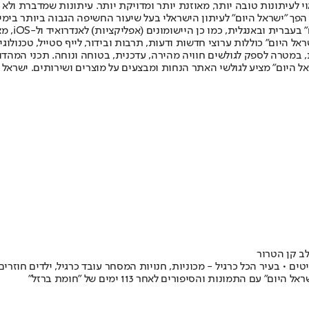
לעיתונות טובה יותר, מאוזנת יותר ומדויקת יותר. עיתונות שמדברת ולא צ
שלום. המהדורה המודפסת הראשונה פורסמה ב-30 ביולי 2007, וב-2010 הפך "ישראל היום" לעיתון הישראלי בעל שי
לחמנוביץ,
ל היום" כוללות ערוצי חדשות ודעות, תרבות ובידור, לייף סטייל, טכנולוגיה
ברית, במטרה לספק לגולשים חוויה מהירה, עדכנית, בטוחה ונוחה. תכני המה
ל היום" מציע לגולשי האתר הנחות ומבצעים על מוצרים ושירותים. ישראל 
ב קן הטרור
טים • בעיר הכל כרגיל - מכוניות, חנויות המסחר עובד כרגיל, ילדים חוז
מונות והסיפורים לאחר 113 ימים של "חומת ברזל"