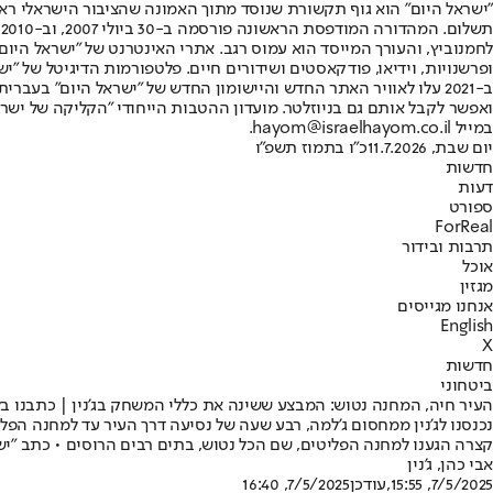
"ישראל היום" הוא גוף תקשורת שנוסד מתוך האמונה שהציבור הישראלי ראוי 
ת
ופרשנויות, וידיאו, פודקאסטים ושידורים חיים. פלטפורמות הדיגיטל של "ישרא
ב-2021 עלו לאוויר האתר החדש והיישומון החדש של "ישראל היום" בע
ואפשר לקבל אותם גם בניוזלטר. מועדון ההטבות הייחודי "הקליקה של ישרא
במייל hayom@israelhayom.co.il.
יום שבת, 11.7.2026
כ"ו בתמוז תשפ"ו
חדשות
דעות
ספורט
ForReal
תרבות ובידור
אוכל
מגזין
אנחנו מגייסים
English
X
חדשות
ביטחוני
העיר חיה, המחנה נטוש: המבצע ששינה את כללי המשחק בג'נין | כתבנו בל
נכנסנו לג'נין ממחסום ג'למה, רבע שעה של נסיעה דרך העיר עד למחנה הפלי
קצרה הגענו למחנה הפליטים, שם הכל נטוש, בתים רבים הרוסים • כתב "ישראל היום" עם הת
אבי כהן
, ג'נין
7/5/2025, 15:55
,עודכן
7/5/2025, 16:40