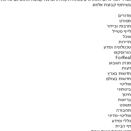
בשיתוף קבוצת אלמוג
מדורים
ספורט
תרבות ובידור
לייף סטייל
אוכל
תיירות
טכנולוגיה ומדע
הורוסקופ
ForReal
מגזין השבוע
דעות
חדשות בארץ
חדשות בעולם
פוליטי
ביטחוני
חינוך
בריאות
משפט
תחבורה
פוליטי-מדיני
כללי ומידע
דף הבית