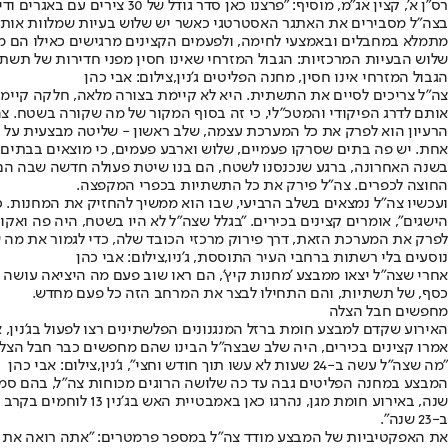
רס"ן א', קצין אג"מ, מוסיף: "פרצנו כאן סדר גודל של 30 צירים עם באגרים ודינמיט, ממש כלי צמ"ה כבדים במבצע שעדיין מתנהל, כדי להפוך את מחנה הפליטים לשכונה שאפשר לפעול בה בצורה משמעותית".
בצה״ל מסבירים את האתגר האסטרטגי כאשר יש שלוש בעיות שמלוות אותם. א
מתמלא במחבלים ובאמצעי לחימה, ולפעמים הקצינים מרגישים כאילו הם מ
שלוש הבעיות המרכזיות: הגבול המזרחי שאינו חסין מפני חדירות של תשתי
הגבול המזרחי אינו חסין, מחנה הפליטים ג'נין,צילום: אבי כהן
צה״ל צריכים לסיים את התשתית. היא לא קיימת בצורה מלאה, חלקה קיימת 
אותם לדרג הפיקודי והמטכ"לי, כי זה בסוף המקור של מה שקורה בשטח. צ
הרעיון הוא לפרק את כל המערכת עצמה, שלב ראשון - שליטה מבצעית על מר
אחת. יש פה בתים שסרקו פעמיים, שלוש וארבע פעמים, כי מוצאים בבתים ד
בשנה האחרונה, ברגע שנכנסנו לשטח, הם בנו שיטת פעולה חדשה שבה הם ב
החוצה לכפרים. צה״ל פירק את כל התשתיות בכפרי המקפצה.
ועכשיו צה"ל נמצאים בשלב הרביעי, שבו הוא ממשיך להחזיק את המחנות. כי
הישגים", אומרים קצינים בכירים. "בגלל שצה״ל לא היו בשטח, היה פה ואקו
לפרק את המערכת הזאת, דרך פירוק מרכזי הכובד שלה, כדי לגמור את מה ש
נוסעים בלי רשתות ברחבי העיר התוססת, ג'ניו,צילום: אבי כהן
אחרי שצה״ל יצאו ממבצע 'מחנות קיץ', הם ראו שוב פעם מה היציאה עושה 
כסף, של תשתיות, והם התחילו לבצר את המרחב הזה כל פעם מחדש.
מחפשים חבל הצלה
אמרו קצינים בכירים, היה שלב שבצה״ל הבינו שהם מחפשים כבר חבל הצלה, ה
"מה שצה"ל עשה ב-24 שעות לא עשו תוך חודש וחצי", ג'נין,צילום: אבי כהן
שנה, באירוע חומת מג
ב-23 שנה״.
את האפקטיביות של המבצע מודד צה"ל במספר פרמטרים: "אתה רואה את 