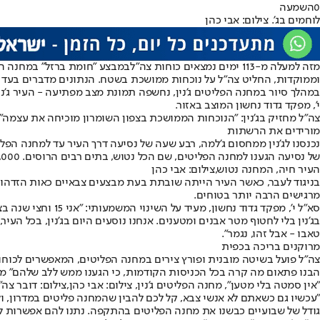
0
השמעה
לוחמים בג'. צילום: אבי כהן
מזה למעלה מ-113 ימים נמצאים כוחות צה"ל
במבצע "חומת ברזל" במחנה הפל
וממוקדות, החליט צה"ל על נוכחות ממושכת בשטח. הנתונים מדברים בעד עצמם: 102 מחבלים הרוגים, 320 חשודים עצורים ו-338 אמצעי לחימה שנתפסו תוך 4,343
במהלך סיור במחנה הפליטים ג'נין, נחשפה תמונת מצב מפתיעה - העיר ג'נ
י', מפקד גדוד נחשון המוצב באזור.
צה"ל מחזיק בג'נין: "הנוכחות הממושכת בצפון השומרון מוכיחה את עצמה" /
מורידים את הרשתות
נכנסנו לג'נין ממחסום ג'למה, רבע שעה של נסיעה דרך העיר עד למחנה הפל
של נסיעה הגענו למחנה הפליטים, שם הכל נטוש, בתים רבים הרוסים. 3,000 האנשים שהיו שם בתחילת הלחימה ברחו, כאשר לפי הערכות צה"ל כ-25 אחוזים מהם היו מחבלים.
העיר חיה, המחנה נטוש,צילום: אבי כהן
בניגוד לעבר, כאשר העיר הייתה שובתת בעת מבצעים צבאיים כאות הזדהות 
מרגישים הרבה יותר בטוחים.
סא"ל י', מפקד גד
בג'נין בלי לחטוף מטר אבנים ומטענים. אנחנו נוסעים היום בג'נין, בכל הע
טאבו - אבל זהו, נגמר״.
מרוקנים בריכה בכפית
צה"ל פועל בשיטה מובנית ופורץ צירים במחנה הפליטים, המאפשרים לכוחו
הבנו פתאום מה קרה בכל הכניסות הקודמות, כי הגענו ממש ללב שלהם" מספ
"אין סמטה בלי מטען", מחנה הפליטים ג'נין, צילום: אבי כהן,צילום: דובר צה"
"עכשיו גם כשאתם לא אנשי צבא, קל לכם להבין שהמחנה פליטים במדרון, ולכ
גודל של שבועיים כבשנו את מחנה הפליטים בהתקפה. נתנו להם אפשרות לצאת