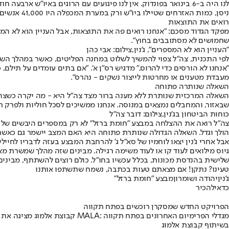
לנו היה ב-6 בינואר בפונדוק
. אין לנו פיגועים עם הרוגים באיו"ש ארבעה 
ניסן, כמות האזרחים שטיילו ביו"ש ורק במערת המכפלה היו 41,000 אנשים ביומיים״, אמר קצין בכיר.
רואים את התוצאות
מפקד הגדוד מסכם: "אנחנו רואים פה את התוצאות, אבל העניין הוא לא המספ
שחמושים לא מסתובבים בחוץ".
"העניין הוא לא המספרים", ג'נין,צילום: אבי כהן
לפי התכנית, צה"ל צפוי להמשיך לשלוט במחנה הפליטים, כאשר במהלך השה
"אנחנו לא הורסים כדי להרוס," מדגיש רס"ן א'. "אם בתים עומדים על תילם
מעבדת מטענים או מחרטות לייצור נשקים - נהרס".
השאלה שנותרה פתוחה
השאלה המרכזית שנותרת ללא מענה ברור מצד צה"ל היא - מה יקרה כשצה"
שבאזור, והמחבלים נמצאים במנוסה. אנחנו ממשיכים לסכל חוליות ולפרק ת
כוחות הביטחון בג'נין,צילום: דובר צה"ל
צה"ל רואה את ההצלחה במבצע "חומת ברזל" לא רק במספרים היבשים של מחבל
הולך וגדל. השאלה הגדולה שנותרת פתוחה היא האם המצב יישמר גם כאשר 
אבל אחרי ג'נין יצאו לוחמיו של סא"ל ג' להרחבת המבצע בעזה לדבריו לחייל
גיוס מילואים לעוד קו או לעוד משימה רגילה. מבינים שזה מהלך שמשרת מא
שלישית בהנדסת מכונות, בכלל עכשיו בחו"ל. כולם רוצים להשתתף, מבינים 
טעינו? נתקן! אם מצאתם טעות בכתבה, נשמח שתשתפו אותנו
ג'נין
יהודה ושומרון
מבצע "חומת ברזל"
כדאי
להכיר
הפרויקט החדש שמסקרן רוכשים בפתח תקווה
קבוצת אלמוג מציגה את פרויקט MALA: מגדלי הפרימיום האחרונים בפתח תקווה
בשיתוף קבוצת אלמוג