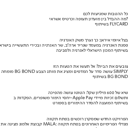
כל ההטבות שמגיעות לכם
מה ההבדל בין מועדון תעופה וכרטיס אשראי?
בשיתוף FLYCARD
בצל איומי איראן: כך נערך משק האנרגיה
פסגת האנרגיה במעמד שגריר ארה"ב, שר האנרגיה ובכירי התעשייה בישראל
בשיתוף המכון הישראלי לאנרגיה ולסביבה
צובעים את הבית? אל תעשו את הטעות הזו
מומחה BG BOND עושה סדר על המדפים ומציג את מותג הצבע SIMPLY
בשיתוף BG BOND
שיא של 600 מיליון שקל: הטוטו עושה מהפיכה
יחסי הימור משופרים, הפקדות ב-Apple Pay ותשלום זכיות מיידי
בשיתוף המועצה להסדר ההימורים בספורט
הפרויקט החדש שמסקרן רוכשים בפתח תקווה
קבוצת אלמוג מציגה את פרויקט MALA: מגדלי הפרימיום האחרונים בפתח תקווה