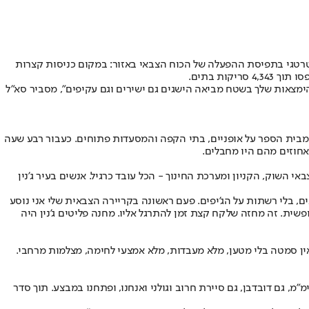
סטרטגי בתפיסת ההפעלה של הכוח הצבאי באזור: במקום כניסות קצרות
ימצאות שלך בשטח מביאה הישגים גם ישירים וגם עקיפים", מסביר סא"ל
רים מבית הספר על אופניים, בתי הקפה והמסעדות פתוחים. כעבור רבע שעה
השוק, הקניון ומערכת החינוך - הכל עובד כרגיל. אנשים בעיר ג'נין
 לדבר על עיר, בלי לחטוף אבנים, בלי רשתות על הג'יפים. פעם ראשונה בקריירה הצבאית שלי אני נוסע
ופשית. זה מחזה שלקח קצת זמן להתרגל אליו. מחנה פליטים ג'נין היה
ין סמטה בלי מטען, מלא מעבדות, מלא אמצעי לחימה, מצלמות מרחבי.
מ, גם דובדבן, גם סיירת חרוב וגולני ואנחנו, ופתחנו במבצע. תוך סדר