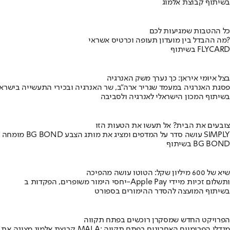
בשיתוף קבוצת אלמוג
כל ההטבות שמגיעות לכם
מה ההבדל בין מועדון תעופה וכרטיס אשראי?
בשיתוף FLYCARD
בצל איומי איראן: כך נערך משק האנרגיה
פסגת האנרגיה במעמד שגריר ארה"ב, שר האנרגיה ובכירי התעשייה בישראל
בשיתוף המכון הישראלי לאנרגיה ולסביבה
צובעים את הבית? אל תעשו את הטעות הזו
מומחה BG BOND עושה סדר על המדפים ומציג את מותג הצבע SIMPLY
בשיתוף BG BOND
שיא של 600 מיליון שקל: הטוטו עושה מהפיכה
יחסי הימור משופרים, הפקדות ב-Apple Pay ותשלום זכיות מיידי
בשיתוף המועצה להסדר ההימורים בספורט
הפרויקט החדש שמסקרן רוכשים בפתח תקווה
קבוצת אלמוג מציגה את פרויקט MALA: מגדלי הפרימיום האחרונים בפתח תקווה