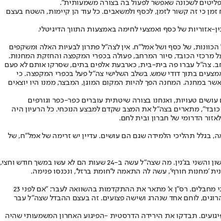
מן כי זה קשור לזמן, לכסף ולמשאבים. כל עוד הן קיימות, השטח בעצם
ן-אזוריות של כסף ואמצעי לחימה באמצעות התווך הדיגיטלי.
כוונות, של כסף ושל אמל"ח. אין לצה״ל פתרון לבעיות האלה ומשקפים
ל מרכזי הכובד, סיור המרחב, פעולה בכפרי המקפצה והחזקת המחנות.
חב. צה״ל עברו פה בית-בית, כארבעת אלפים בתים, שסרקו אותם לא פעם
אמצעים בתוך דודי שמש. בשלב השלישי צה״ל פעל בכפרי המקפצה. כי
שר במחנה. המחנה הפך להיות המקום המוגן, המבצר, ממנו היו יוצאים
 עושים טעויות, ואנחנו בצורה שיטתית עוברים כפר-כפר וגורפים
י כובד", מתארים בצה״ל את המצב שקדם למבצע הנוכחי. כל הרעיון היה
זור הדרומי של חברון ובית לחם.
, בגלל תהליכי הלמידה שגם הם עושים. עדיין יש זרימה של אמל"ח, של
האירוע שקדם למבצע חומת ברזל המנגנונים הפלשתינים רצו לפעול בג'נין, אבל בצה"ל הבינו שאין להם את היכולת. הם לא הצליחו לעבור את הקו הראשון והשני בג'נין. מה שצה"ל עשה ב-24 שעות הם לא עשו במשך חודש וחצי,
ת 'מחנות חורף', עשה לה התאמה ל'חומת ברזל', ונכנסו פנימה.
המבצע במחנה הפליטים גבה עד כה שלושה הרוגים מכוחות צה"ל, בהם סמ"ר ליאם חזי ז"ל, לוחם בסיירת חרוב, שנהרג ב-30 לינואר בהיתקלות עם שני מחבלים. רס"ן א' מתאר את ההתקדמות בהשוואה לעבר: "אם לפני 23
רון יצאנו עם שני מחבלים הרוגים, לוחם אחד שנהרג ושישה פצועים. זה בעצם ההבדל שצה"ל עבר
גועים. תבדקו את הירידה הדרסטית -
הפיגוע האחרון המשמעותי שהיה