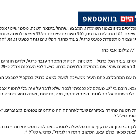
יטים ג'נין
ובצפון השומרון. המבצע, שהחל בינואר השנה, מסמן שינוי א
 סריקות בתים.
ין עצמה מתפקדת כמעט כרגיל, בעוד מחנה הפליטים נותר כמעט נטוש. "הה
/ צילום: אבי כהן
יטים. בעיר הכל כרגיל - מכוניות, חנויות המסחר עובד כרגיל, ילדים חוז
עם המחבלים, כיום העיר ממשיכה לפעול כמעט כרגיל במקביל למבצע הצבאי 
וד נחשון, מעיד על השינוי המשמעותי: "אני 15 וחצי שנה בצבא, רובם ביו"ש. מעולם לא נכנסתי לכפר, שלא
יר, בלי רשתות על החלונות. העיר שוקקת, חיה, תוססת, ואתה נוסע בצורה ח
ת תנועה מהירה באזורים שעד לאחרונה היו מתחמים צפופים ומבוצרים. "א
ר סא"ל י'.
ל
ן הכי נכון זה לתקוף אותו מלמעלה למטה. באנו לפה חמש יחידות - גם הימ"
 מכאן, כולם יצאו, המקום התרוקן לגמרי״, מדגיש סא״ל י׳.