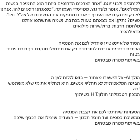
ללוחמים ולבני זוגם. "אחד הצרכים הדחופים ביותר הוא התמיכה בנשות
המילואים", אומר גלעד גנץ, ממייסדי העמותה. "כשאנחנו דואגים להן, אנחנו
לא רק מחזקים את העורף - אנחנו מחזקים את הכשירות של צה"ל כולו".
טעינו? נתקן! אם מצאתם טעות בכתבה, נשמח שתשתפו אותנו
מלחמת חרבות ברזל
שירות מילואים
כדאי
להכיר
הסוד של איינשטיין שיגדיל לכם את הפנסיה
הריבית דריבית עובדת לטובתכם רק אם תתחילו מוקדם. כך תבנו עתיד
בטוח
בשיתוף מנורה מבטחים
אל תישארו מאחור – בואו לגלות לאן ה-AI הולך
הבינה המלאכותית לא תחליף אנשים, היא תחליף את מי שלא משתמש
בה!
בשיתוף HIT,המכון הטכנולוגי חולון
הטעויות שיחתכו לכם את קצבת הפנסיה
ממשיכת כספים ועד חוסר תכנון – הצעדים שיצילו את הכסף שלכם
בשיתוף מנורה מבטחים