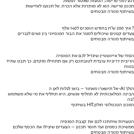
רגע לפני פרישה: הטעות שאסור לעשות
תכנון פרישה הוא לא מותרות אלא הכרח. אל תכנעו לאדישות
בשיתוף מנורה מבטחים
איך 200 ש"ח בחודש הופכים ל140 אלף ?
צעדים קטנים שיכולים לסגור את הבור הפנסיוני בין נשים לגברים
בשיתוף מנורה מבטחים
הסוד של איינשטיין שיגדיל לכם את הפנסיה
הריבית דריבית עובדת לטובתכם רק אם תתחילו מוקדם. כך תבנו עתיד
בטוח
בשיתוף מנורה מבטחים
אל תישארו מאחור – בואו לגלות לאן ה-AI הולך
הבינה המלאכותית לא תחליף אנשים, היא תחליף את מי שלא משתמש
בה!
בשיתוף HIT,המכון הטכנולוגי חולון
הטעויות שיחתכו לכם את קצבת הפנסיה
ממשיכת כספים ועד חוסר תכנון – הצעדים שיצילו את הכסף שלכם
בשיתוף מנורה מבטחים