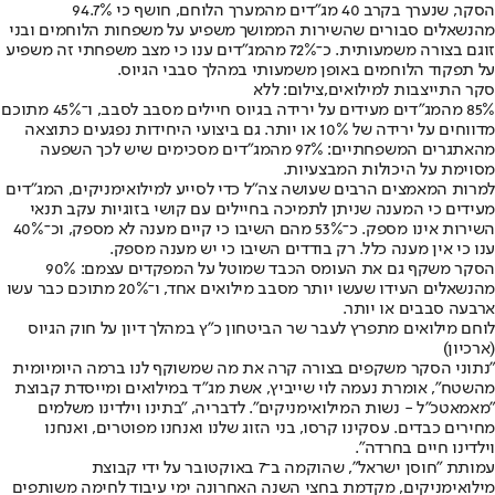
הסקר, שנערך בקרב 40 מג"דים מהמערך הלוחם, חושף כי 94.7%
מהנשאלים סבורים שהשירות הממושך משפיע על משפחות הלוחמים ובני
זוגם בצורה משמעותית. כ־72% מהמג"דים ענו כי מצב משפחתי זה משפיע
על תפקוד הלוחמים באופן משמעותי במהלך סבבי הגיוס.
סקר התייצבות למילואים,צילום: ללא
85% מהמג"דים מעידים על ירידה בגיוס חיילים מסבב לסבב, ו־45% מתוכם
מדווחים על ירידה של 10% או יותר. גם ביצועי היחידות נפגעים כתוצאה
מהאתגרים המשפחתיים: 97% מהמג"דים מסכימים שיש לכך השפעה
מסוימת על היכולות המבצעיות.
למרות המאמצים הרבים שעושה צה"ל כדי לסייע למילואימניקים, המג"דים
מעידים כי המענה שניתן לתמיכה בחיילים עם קושי בזוגיות עקב תנאי
השירות אינו מספק. כ־53% מהם השיבו כי קיים מענה לא מספק, וכ־40%
ענו כי אין מענה כלל. רק בודדים השיבו כי יש מענה מספק.
הסקר משקף גם את העומס הכבד שמוטל על המפקדים עצמם: 90%
מהנשאלים העידו שעשו יותר מסבב מילואים אחד, ו־20% מתוכם כבר עשו
ארבעה סבבים או יותר.
לוחם מילואים מתפרץ לעבר שר הביטחון כ"ץ במהלך דיון על חוק הגיוס
(ארכיון)
"נתוני הסקר משקפים בצורה קרה את מה שמשוקף לנו ברמה היומיומית
מהשטח", אומרת נעמה לוי שייביץ, אשת מג"ד במילואים ומייסדת קבוצת
"מאמאטכ"ל - נשות המילואימניקים". לדבריה, "בתינו וילדינו משלמים
מחירים כבדים. עסקינו קרסו, בני הזוג שלנו ואנחנו מפוטרים, ואנחנו
וילדינו חיים בחרדה".
עמותת "חוסן ישראל", שהוקמה ב־7 באוקטובר על ידי קבוצת
מילואימניקים, מקדמת בחצי השנה האחרונה ימי עיבוד לחימה משותפים