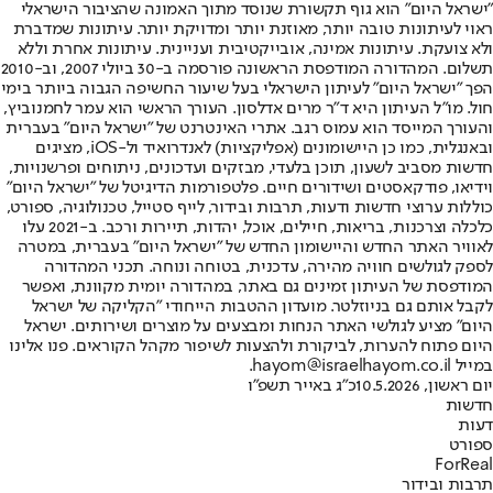
"ישראל היום" הוא גוף תקשורת שנוסד מתוך האמונה שהציבור הישראלי
ראוי לעיתונות טובה יותר, מאוזנת יותר ומדויקת יותר. עיתונות שמדברת
ולא צועקת. עיתונות אמינה, אובייקטיבית ועניינית. עיתונות אחרת וללא
תשלום. המהדורה המודפסת הראשונה פורסמה ב-30 ביולי 2007, וב-2010
הפך "ישראל היום" לעיתון הישראלי בעל שיעור החשיפה הגבוה ביותר בימי
חול. מו"ל העיתון היא ד"ר מרים אדלסון. העורך הראשי הוא עמר לחמנוביץ,
והעורך המייסד הוא עמוס רגב. אתרי האינטרנט של "ישראל היום" בעברית
ובאנגלית, כמו כן היישומונים (אפליקציות) לאנדרואיד ול-iOS, מציגים
חדשות מסביב לשעון, תוכן בלעדי, מבזקים ועדכונים, ניתוחים ופרשנויות,
וידיאו, פודקאסטים ושידורים חיים. פלטפורמות הדיגיטל של "ישראל היום"
כוללות ערוצי חדשות ודעות, תרבות ובידור, לייף סטייל, טכנולוגיה, ספורט,
כלכלה וצרכנות, בריאות, חיילים, אוכל, יהדות, תיירות ורכב. ב-2021 עלו
לאוויר האתר החדש והיישומון החדש של "ישראל היום" בעברית, במטרה
לספק לגולשים חוויה מהירה, עדכנית, בטוחה ונוחה. תכני המהדורה
המודפסת של העיתון זמינים גם באתר, במהדורה יומית מקוונת, ואפשר
לקבל אותם גם בניוזלטר. מועדון ההטבות הייחודי "הקליקה של ישראל
היום" מציע לגולשי האתר הנחות ומבצעים על מוצרים ושירותים. ישראל
היום פתוח להערות, לביקורת ולהצעות לשיפור מקהל הקוראים. פנו אלינו
במייל hayom@israelhayom.co.il.
יום ראשון, 10.5.2026
כ"ג באייר תשפ"ו
חדשות
דעות
ספורט
ForReal
תרבות ובידור