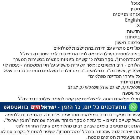
אוכל
מגזין
אנחנו מגייסים
English
X
חדשות
ביטחוני
פרסום ראשון
מג"דים מתריעים: ירידה בהתייצבות למילואים
בעוד לוחמים קיבלו התראה לפני התייצבות למה שמכונה בצה"ל
"מגה־תמרון", סקר מגלה כי קשיים בזוגיות פוגעים בכשירות המערך
הלוחם • רוב המשיבים: משך השירות משפיע על חיי המשפחה • נעמה לוי
שייביץ, אשת מג"ד במילואים: "בתינו וילדינו משלמים מחירים כבדים שלא
כל אזרחי המדינה משלמים"
חנן גרינווד
2/5/2025, 02:47
,עודכן
2/5/2025, 02:47
0
השמעה
חיילי מילואים בעזה. למצולמים אין קשר לנאמר. צילום: דובר צה"ל
עשרות מפקדי גדודים במילואים מתריעים על ירידה בהתייצבות ללחימה
בשל קשיים זוגיים - כך עולה מסקר מיוחד שערכה עמותת "חוסן ישראל".
הנתונים מגיעים בימים שבהם רבים מהלוחמים קיבלו התראה לפני
התייצבות למה שמכונה בצה"ל "מגה־תמרון", שצפוי להתחיל בקרוב אם לא
תושג עסקת חטופים נוספת.