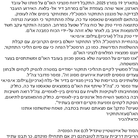
בתאריך 19 במרץ 2025, התקבל דיווח מנציגי האו״ם על מותו של עובד
הארגון, אשר שהה בעמדת או״ם במרחב דיר אל-בלאח. האירוע הועבר
לבדיקה של מנגנון התחקור המטכ״לי, ומתוחקר בימים אלה לעומק.
בהתאם לממצאים שנאספו עד כה, עולה מהתחקור כי הפגיעה נגרמה
כתוצאה מירי טנק של כוח צה"ל שפעל במרחב. המבנה הותקף עקב חשד
להמצאות אויב בו, לאחר שלא זוהה על-ידי הכוח כמבנה או״ם.
ירי טנק צה"ל (ארכיון),צילום: אי.פי.אי
בהנחיית הרמטכ"ל, הליך התחקור יושלם בימים הקרובים, עם קבלת
ההשלמות הנדרשות. כמו כן, הרמטכ"ל הנחה כי עם סיום הליכי התחקור,
יוצגו ממצאיו המלאים לנציגי האו"ם.
"אנו מצרים על הפגיעה שלא באופן מכוון בעובד האו״ם ומשתתפים בצער
המשפחה.
צה״ל ממשיך לקיים תהליכי תחקור יסודיים במטרה להפיק לקחים ולבחון
צעדים נוספים למניעת אירועים מסוג זה", נמסר מדובר צה"ל.
פלשתינים בהריסות של בניין מגורים בדיר אל-בלח (ארכיון),צילום: אי.פי.אי
עוד נמסר כי, "צה״ל שיתף את האו״ם בממצאים שנאספו עד כה, כחלק
ממחויבותו לשקיפות ולשיח עם גורמים בין-לאומיים. צה״ל רואה חשיבות
רבה בהמשך השיח מול ארגונים בין-לאומיים, כחלק מהמאמצים לתיאום,
הפקת לקחים ומניעת מקרים דומים בעתיד".
טעינו? נתקן! אם מצאתם טעות בכתבה, נשמח שתשתפו אותנו
האו"ם
עזה
תחקיר
כדאי
להכיר
הסוד של איינשטיין שיגדיל לכם את הפנסיה
הריבית דריבית עובדת לטובתכם רק אם תתחילו מוקדם. כך תבנו עתיד