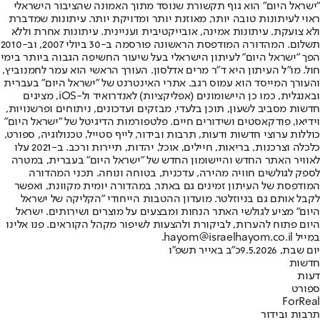
"ישראל היום" הוא גוף תקשורת שנוסד מתוך האמונה שהציבור הישראלי
ראוי לעיתונות טובה יותר, מאוזנת יותר ומדויקת יותר. עיתונות שמדברת
ולא צועקת. עיתונות אמינה, אובייקטיבית ועניינית. עיתונות אחרת וללא
תשלום. המהדורה המודפסת הראשונה פורסמה ב-30 ביולי 2007, וב-2010
הפך "ישראל היום" לעיתון הישראלי בעל שיעור החשיפה הגבוה ביותר בימי
חול. מו"ל העיתון היא ד"ר מרים אדלסון. העורך הראשי הוא עמר לחמנוביץ,
והעורך המייסד הוא עמוס רגב. אתרי האינטרנט של "ישראל היום" בעברית
ובאנגלית, כמו כן היישומונים (אפליקציות) לאנדרואיד ול-iOS, מציגים
חדשות מסביב לשעון, תוכן בלעדי, מבזקים ועדכונים, ניתוחים ופרשנויות,
וידיאו, פודקאסטים ושידורים חיים. פלטפורמות הדיגיטל של "ישראל היום"
כוללות ערוצי חדשות ודעות, תרבות ובידור, לייף סטייל, טכנולוגיה, ספורט,
כלכלה וצרכנות, בריאות, חיילים, אוכל, יהדות, תיירות ורכב. ב-2021 עלו
לאוויר האתר החדש והיישומון החדש של "ישראל היום" בעברית, במטרה
לספק לגולשים חוויה מהירה, עדכנית, בטוחה ונוחה. תכני המהדורה
המודפסת של העיתון זמינים גם באתר, במהדורה יומית מקוונת, ואפשר
לקבל אותם גם בניוזלטר. מועדון ההטבות הייחודי "הקליקה של ישראל
היום" מציע לגולשי האתר הנחות ומבצעים על מוצרים ושירותים. ישראל
היום פתוח להערות, לביקורת ולהצעות לשיפור מקהל הקוראים. פנו אלינו
במייל hayom@israelhayom.co.il.
יום שבת, 9.5.2026
כ"ב באייר תשפ"ו
חדשות
דעות
ספורט
ForReal
תרבות ובידור