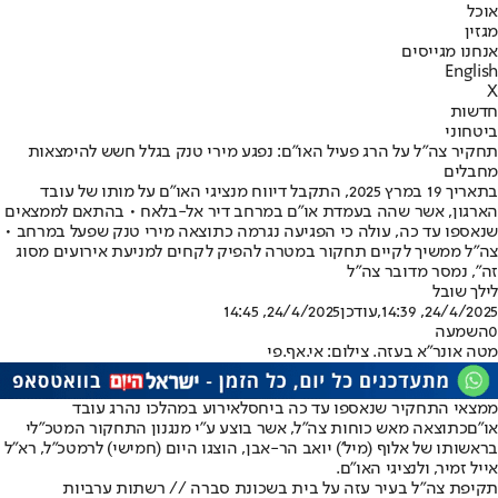
אוכל
מגזין
אנחנו מגייסים
English
X
חדשות
ביטחוני
תחקיר צה"ל על הרג פעיל האו"ם: נפגע מירי טנק בגלל חשש להימצאות
מחבלים
בתאריך 19 במרץ 2025, התקבל דיווח מנציגי האו״ם על מותו של עובד
הארגון, אשר שהה בעמדת או״ם במרחב דיר אל-בלאח • בהתאם לממצאים
שנאספו עד כה, עולה כי הפגיעה נגרמה כתוצאה מירי טנק שפעל במרחב •
צה״ל ממשיך לקיים תחקור במטרה להפיק לקחים למניעת אירועים מסוג
זה", נמסר מדובר צה"ל
לילך שובל
24/4/2025, 14:39
,עודכן
24/4/2025, 14:45
0
השמעה
מטה אונר"א בעזה. צילום: אי.אף.פי
ממצאי התחקיר שנאספו עד כה ביחס
לאירוע במהלכו נהרג עובד
או״ם
כתוצאה מאש כוחות צה"ל, אשר בוצע ע"י מנגנון התחקור המטכ"לי
בראשותו של אלוף (מיל') יואב הר-אבן, הוצגו היום (חמישי) לרמטכ"ל, רא"ל
אייל זמיר, ולנציגי האו״ם.
תקיפת צה"ל בעיר עזה על בית בשכונת סברה // רשתות ערביות