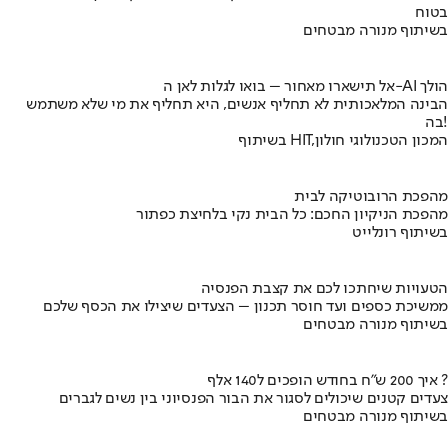
בטוח
בשיתוף מנורה מבטחים
אל תישארו מאחור – בואו לגלות לאן ה-AI הולך
הבינה המלאכותית לא תחליף אנשים, היא תחליף את מי שלא משתמש
בה!
בשיתוף HIT,המכון הטכנולוגי חולון
מהפכת הרובוטיקה לבית
מהפכת הניקיון החכם: כל הבית נקי בלחיצת כפתור
בשיתוף רונלייט
הטעויות שיחתכו לכם את קצבת הפנסיה
ממשיכת כספים ועד חוסר תכנון – הצעדים שיצילו את הכסף שלכם
בשיתוף מנורה מבטחים
איך 200 ש"ח בחודש הופכים ל140 אלף ?
צעדים קטנים שיכולים לסגור את הבור הפנסיוני בין נשים לגברים
בשיתוף מנורה מבטחים