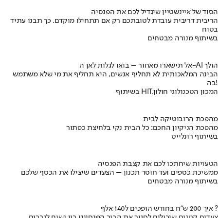
הסוד של איינשטיין שיגדיל לכם את הפנסיה
הריבית דריבית עובדת לטובתכם רק אם תתחילו מוקדם. כך תבנו עתיד
בטוח
בשיתוף מנורה מבטחים
אל תישארו מאחור – בואו לגלות לאן ה-AI הולך
הבינה המלאכותית לא תחליף אנשים, היא תחליף את מי שלא משתמש
בה!
בשיתוף HIT,המכון הטכנולוגי חולון
מהפכת הרובוטיקה לבית
מהפכת הניקיון החכם: כל הבית נקי בלחיצת כפתור
בשיתוף רונלייט
הטעויות שיחתכו לכם את קצבת הפנסיה
ממשיכת כספים ועד חוסר תכנון – הצעדים שיצילו את הכסף שלכם
בשיתוף מנורה מבטחים
איך 200 ש"ח בחודש הופכים ל140 אלף ?
צעדים קטנים שיכולים לסגור את הבור הפנסיוני בין נשים לגברים