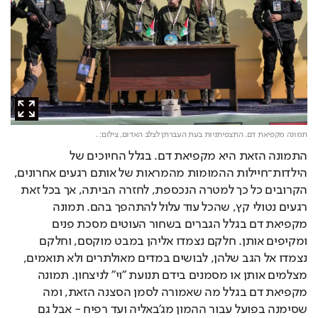
תמונה מקפיאת דם. התצפיתניות בעת העברתן לצלב האדום,
צילום: .
התמונה הזאת היא מקפיאת דם. בגלל החיוכים של
הילדות־חיילות ההמומות מהמראות של אותם רגעים אחרונים,
הקרובים כל כך למטרה הנכספת, לחזרה הביתה, אך בכל זאת
רגעים נטולי קץ, שהכל עוד עלול להתהפך בהם. תמונה
מקפיאת דם בגלל הגברים בשחור העוטים מסכת פנים
ומקיפים אותן. חלקם נצמדו אליהן במבט מוקסם, וחלקם
נצמדו אל הגב שלהן, לבושים במדים מאולתרים ולא תואמים,
מצלמים אותן או מסמנים בידם תנועת "וי" לניצחון. תמונה
מקפיאת דם בגלל מה שאמורה לסמן הסצנה הזאת, ומה
שסימנה בפועל עבור ההמון מג'באליה ועד רפיח - אבל גם