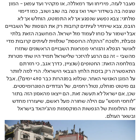
מעבר לעזה, מיריחו ועד רמאללה, או מקהיר ועד עמאן - המון
שצפה בה בשידור ישיר ואז צפה בה שוב ושוב, כמו דימוי
פולחני: צבא נפשע שנפגע אך לא התמוטט, הוחלש אך לא
הובס, צבא שיחזיר לעיתים קרובות רק את הגופות של השבויים
אבל ישמור על כוחו לעמוד מול ישראל. המחשבה הזאת בלתי
נסבלת, ולנוכח "ההקלה הרופסת" שנלווית לעיתים קרובות מדי
לאושר הנפלא והנוראי ממראות השבויים הראשונים שחזרו
מהשבי - זה גם הרגע להיזכר שלישראל תמיד היו שתי מטרות
במלחמה הזאת: החטופים (שנציין, כדרך אגב, כי חזרתם
התאפשרה רק בזכות הלחץ הצבאי הישראלי. הרי למה לוותר
על המגן האנושי האחר, שכלוא במנהרות כבר 490 ימים?), אבל
גם מיטוט מוחלט, נטול רחמים, של הגדודים הפוגרומיסטים.
שכן, אם ישראל לא תעשה זאת, הם ייצאו מהאסון הזה בתור
"לוחמי חופש" עם הילה שחורה מעל ראשם, שיעוררו מחדש
את החלומות של הנפשות המוקסמות מהג'יהאד בישראל
ובשאר העולם.