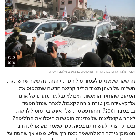
רכבי הצלב האדום בעת שחרור החטופים ברצועה,
צילום: רויטרס
זה שקר שלא ניתן לעמוד מול הפיתוי הזה. וזה שקר שהשתקת
השליח של רעיון תמיד תוליד קריאה חדשה שתתפוס את
המקום שהותיר הראשון. האם לא נבלמו תנועתו של ארגון
אל־קאעידה בין טורה בורה לקאבול, לאחר שנחל הפסד
בנובמבר 2001?, וההתפשטות של דאעש בין מוסול לרקה,
לאחר שקואליציה של מדינות חופשיות חיסלו את הח'ליפה?
ובכן, כך צריך לעשות גם בעזה. כמו שאמר מקיאוולי: הדבר
המסוכן ביותר הוא להשאיר מאחוריך שליט פצוע אך שחסת על