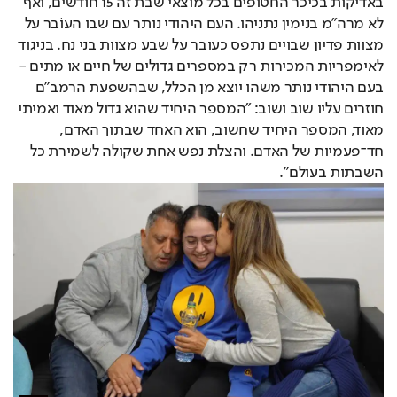
באדיקות בכיכר החטופים בכל מוצאי שבת זה 15 חודשים, ואף
לא מרה"מ בנימין נתניהו. העם היהודי נותר עם שבו העוֹבר על
מצוות פדיון שבויים נתפס כעובר על שבע מצוות בני נח. בניגוד
לאימפריות המכירות רק במספרים גדולים של חיים או מתים -
בעם היהודי נותר משהו יוצא מן הכלל, שבהשפעת הרמב"ם
חוזרים עליו שוב ושוב: "המספר היחיד שהוא גדול מאוד ואמיתי
מאוד, המספר היחיד שחשוב, הוא האחד שבתוך האדם,
חד־פעמיות של האדם. והצלת נפש אחת שקולה לשמירת כל
השבתות בעולם".