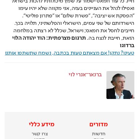
חייו. כל עוד חמאס ישמור על שמץ מיכולותיו להכות בישראל
ואפילו לנהל את העניינים בעזה, אני מקווה שלא יהיו עימו
"הפסקת אש יציבה", "פשרת שלום" או "פתרון פוליטי".
הישרדותם של שני עמים, הישראלי והפלשתיני, תלויה בכך.
חייבים לחסל את חמאס; וישראל, שכלל לא רצתה במלחמה
הזאת, חייבת לנצח בה.
תרגום מצרפתית: הוד יהודה הלוי
ברדוגו
טעינו? נתקן! אם מצאתם טעות בכתבה, נשמח שתשתפו אותנו
ברנאר־אנרי לוי
מדורים
מידע כללי
חדשות
צרו קשר