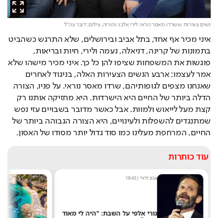
נשים צעירות ששרדו מאסר נוראי. לירי אלבג והוריה,
צילום: דובר צה"ל
איני מכיר אף אחד, בתל אביב ובירושלים, שלא התרגש כשהביט
בתמונות של קרינה, דניאלה, נעמה ולירי, חיות ובריאות,
פוגשות את המשפחות שציפו להן כל כך. איני מכיר מישהו שלא
אמר לעצמו: ארבע הנשים הצעירות האלה, בניגוד לאחרים
שאנחנו מצפים לגופותיהם, שרדו מאסר נוראי. על פניו, הצורה
הדלה ביותר של החיים היא הישרדות. היא מחזיקה אותנו רק
קצת מעל לייאוש ולמוות. אבל כאשר מדובר בשבויים עזי נפש
שמתנגדים להשפלות ולעינויים, היא הצורה הגבוהה ביותר של
החיים, המרחפת מעלינו כמו סוד גדול יותר מסודו של האסון.
עוד כותרות
אביב דרורי
|
18:43
מערכת
גורי אלפי על השבת: "היה לי מאוד