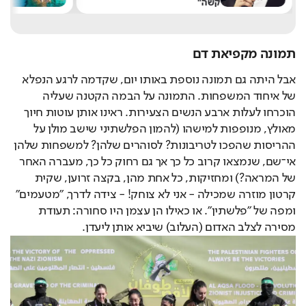
קשה"
שלא
תמונה מקפיאת דם
אבל היתה גם תמונה נוספת באותו יום, שקדמה לרגע הנפלא
של איחוד המשפחות. התמונה על הבמה הקטנה שעליה
הוכרחו לעלות ארבע הנשים הצעירות. ראינו אותן עוטות חיוך
מאולץ, מנופפות למישהו (להמון הפלשתיני שישב מולן על
ההריסות שהפכו לטריבונות? לסוהרים שלהן? למשפחות שלהן
אי־שם, שנמצאו קרוב כל כך אך גם רחוק כל כך, מעברה האחר
של המראה?) ומחזיקות, כל אחת מהן, בקצה זרוען, שקית
קרטון מוזרה שמכילה - אני לא צוחק! - צידה לדרך, "מטעמים"
ומפה של "פלשתין". או כאילו הן עצמן היו סחורה: תעודת
מסירה לצלב האדום (העלוב) שיביא אותן ליעדן.