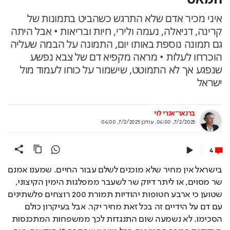
איני מכיר אדם שלא התרגש כשהביט בתמונות של
קרינה, דניאלה, נעמה ולירי, חיות ובריאות • אבל היתה
גם תמונה נוספת באותו יום, התמונה על הבמה שעליה
הוכרחו לעלות • מראה מקפיא דם של צבא נפשע
שנפגע אך לא התמוטט, שישמור על כוחו לעמוד מול
ישראל
ברנאר־אנרי לוי
7/2/2025, 04:00
,
עודכן
7/2/2025, 04:00
4
בישראל אין מחיר שלא מוכנים לשלם עבור החיים. שמענו אמנם
שר מסוים, או ליתר דיוק שר לשעבר ממפלגות הימין הקיצוני,
שטוען כי ארבע חטופות יהודיות תמורת 200 רוצחים פלשתינים
עם דם על הידיים זה בכל זאת מחיר יקר. אבל בעיקרון כולם
הסכימו. לא נשמעה שום התנגדות לכך ממשפחות המתכנסות