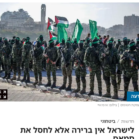
ה
ת חטופים
| צילום: אי.פי.איי
חדשות
ביטחוני
לישראל אין ברירה אלא לחסל את
חמאס