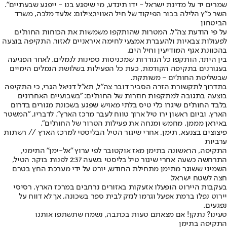
שמרים יד על מדינת ישראל - ידו תיגדע, מי שיפגע בנו - ייפגע שבעתיים".
השר כ"ץ הלילה בבור הפיקוד של חיל האוויר,צילום: אלעד מלכה, משרד
הביטחון
על פי הודעת צה"ל, המטרות שהותקפו משמשות את הכוחות החות'ים
לפעולות צבאיות ולהעברת אמצעי לחימה איראניים לאזור. התקיפה בוצעה
בהכוונת אגף המודיעין וחיל הים.
בין היתר, הותקפו כל הגוררות שמכניסות ספינות לנמלים. לאחר הפגיעה
בעגורנים בתקיפה הקודמת, כעת כל הפעילות בשלושת הנמלים הימיים
שבשליטת החות'ים - משותקת.
בתדרוך לתקשורת הזרה הסביר דובר צה"ל, תא"ל דניאל הגרי, כי התקיפה
בוצעה בתגובה למתקפות חוזרות של החות'ים: "בשבועיים האחרונים
בלבד החות'ים שיגרו כלי טיס בלתי מאויש שפגע בשכונת מגורים בדרום
הארץ, וביום ראשון ירו טיל ארוך טווח לעבר מרכז הארץ". לדבריו, "המשטר
באיראן מממן, מחמש ומנחה את פעילות הטרור של החות'ים".
פיצוצים בצנעא, תימן, אחרי שיגור הטיל הבליסטי למרכז הארץ // רשתות
ערביות
התקיפה, הראשונה בתימן מאז אוקטובר לפי ערוץ "אל-ימן" התימני,
התרחשה כשעה אחרי שיגור טיל בליסטי בשעה 2:37 לפנות בוקר. הטיל,
השמיני ששוגר מתימן מתחילת החודש, יורט על ידי מערכת החץ בטרם
חצה לשטח ישראל.
בעקבות היירוט הופעלו אזעקות באזורים נרחבים במרכז הארץ. רסיסי
יירוט נפלו ברמת אפעל וגרמו לנזק לבית ספר בשכונה, אך לא דווח על
נפגעים.
טעינו? נתקן! אם מצאתם טעות בכתבה, נשמח שתשתפו אותנו
התקיפה בתימן