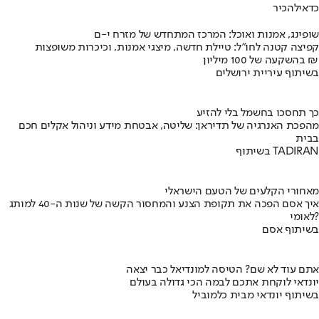
כדאי
להכיר
שופינג, אמנות ואוכל: המרכז המתחדש של מזרח י-ם
קפיצה קטנה לחו"ל: טיילת חדשה, מיצגי אמנות, וכיכרות משופצות
בהשקעה של 100 מיליון ₪
בשיתוף עיריית ירושלים
כך תחסכו בחשמל בלי להזיע
מהפכת האנרגיה של תדיראן: שליטה, אבטחת מידע וניהול אקלים חכם
בבית
בשיתוף TADIRAN
מאחורי הקלעים של הטעם הישראלי
איך אסם הפכה את תקופת הצנע והמחסור הקשה של שנות ה-40 למותג
לאומי?
בשיתוף אסם
אתם עוד לא שם? הטיסה למונדיאל כבר יצאה
יונדאי לוקחת אתכם לבמה הכי גדולה בעולם
בשיתוף יונדאי מבית כלמוביל