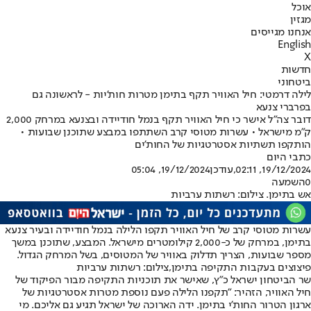
אוכל
מגזין
אנחנו מגייסים
English
X
חדשות
ביטחוני
לילה דרמטי: חיל האוויר תקף בתימן מטרות חות'יות - לראשונה גם
בפרברי צנעא
דובר צה"ל אישר כי חיל האוויר תקף בנמל חודיידה ובצנעא במרחק 2,000
ק"מ מישראל • עשרות מטוסי קרב השתתפו במבצע שתוכנן שבועות •
הותקפו תשתיות אסטרטגיות של החות'ים
כתבי היום
19/12/2024, 02:11
,עודכן
19/12/2024, 05:04
0
השמעה
אש בתימן. צילום: רשתות ערביות
עשרות מטוסי קרב של חיל האוויר תקפו הלילה בנמל חודיידה ובעיר צנעא
בתימן, במרחק של כ-2,000 קילומטרים מישראל. המבצע, שתוכנן במשך
מספר שבועות, הצריך תדלוק באוויר של המטוסים, בשל המרחק הגדול.
פיצוצים בעקבות התקיפה בתימן,צילום: רשתות ערביות
שר הביטחון ישראל כ"ץ, שאישר את תוכניות התקיפה מבור הפיקוד של
חיל האוויר, הזהיר: "תקפנו הלילה פעם נוספת מטרות אסטרטגיות של
ארגון הטרור החות'י בתימן. ידה הארוכה של ישראל תגיע גם אליכם. מי