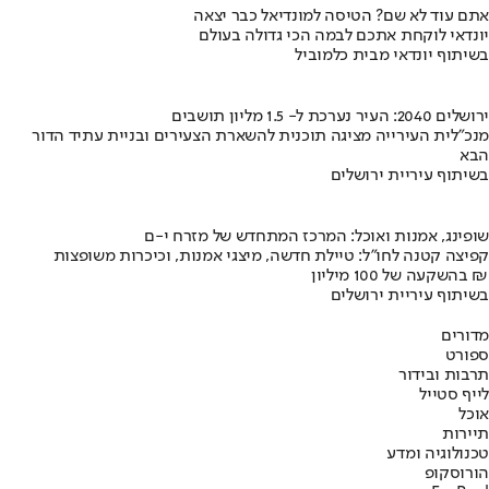
אתם עוד לא שם? הטיסה למונדיאל כבר יצאה
יונדאי לוקחת אתכם לבמה הכי גדולה בעולם
בשיתוף יונדאי מבית כלמוביל
ירושלים 2040: העיר נערכת ל- 1.5 מליון תושבים
מנכ"לית העירייה מציגה תוכנית להשארת הצעירים ובניית עתיד הדור
הבא
בשיתוף עיריית ירושלים
שופינג, אמנות ואוכל: המרכז המתחדש של מזרח י-ם
קפיצה קטנה לחו"ל: טיילת חדשה, מיצגי אמנות, וכיכרות משופצות
בהשקעה של 100 מיליון ₪
בשיתוף עיריית ירושלים
מדורים
ספורט
תרבות ובידור
לייף סטייל
אוכל
תיירות
טכנולוגיה ומדע
הורוסקופ