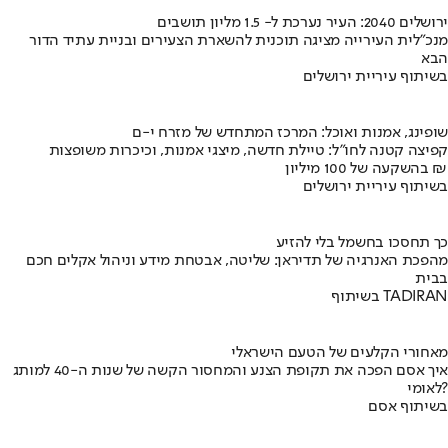
ירושלים 2040: העיר נערכת ל- 1.5 מליון תושבים
מנכ"לית העירייה מציגה תוכנית להשארת הצעירים ובניית עתיד הדור
הבא
בשיתוף עיריית ירושלים
שופינג, אמנות ואוכל: המרכז המתחדש של מזרח י-ם
קפיצה קטנה לחו"ל: טיילת חדשה, מיצגי אמנות, וכיכרות משופצות
בהשקעה של 100 מיליון ₪
בשיתוף עיריית ירושלים
כך תחסכו בחשמל בלי להזיע
מהפכת האנרגיה של תדיראן: שליטה, אבטחת מידע וניהול אקלים חכם
בבית
בשיתוף TADIRAN
מאחורי הקלעים של הטעם הישראלי
איך אסם הפכה את תקופת הצנע והמחסור הקשה של שנות ה-40 למותג
לאומי?
בשיתוף אסם