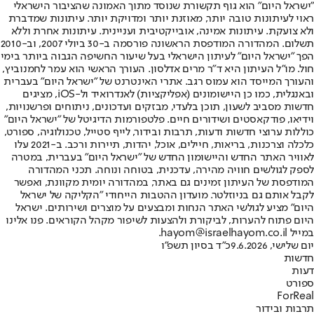
"ישראל היום" הוא גוף תקשורת שנוסד מתוך האמונה שהציבור הישראלי
ראוי לעיתונות טובה יותר, מאוזנת יותר ומדויקת יותר. עיתונות שמדברת
ולא צועקת. עיתונות אמינה, אובייקטיבית ועניינית. עיתונות אחרת וללא
תשלום. המהדורה המודפסת הראשונה פורסמה ב-30 ביולי 2007, וב-2010
הפך "ישראל היום" לעיתון הישראלי בעל שיעור החשיפה הגבוה ביותר בימי
חול. מו"ל העיתון היא ד"ר מרים אדלסון. העורך הראשי הוא עמר לחמנוביץ,
והעורך המייסד הוא עמוס רגב. אתרי האינטרנט של "ישראל היום" בעברית
ובאנגלית, כמו כן היישומונים (אפליקציות) לאנדרואיד ול-iOS, מציגים
חדשות מסביב לשעון, תוכן בלעדי, מבזקים ועדכונים, ניתוחים ופרשנויות,
וידיאו, פודקאסטים ושידורים חיים. פלטפורמות הדיגיטל של "ישראל היום"
כוללות ערוצי חדשות ודעות, תרבות ובידור, לייף סטייל, טכנולוגיה, ספורט,
כלכלה וצרכנות, בריאות, חיילים, אוכל, יהדות, תיירות ורכב. ב-2021 עלו
לאוויר האתר החדש והיישומון החדש של "ישראל היום" בעברית, במטרה
לספק לגולשים חוויה מהירה, עדכנית, בטוחה ונוחה. תכני המהדורה
המודפסת של העיתון זמינים גם באתר, במהדורה יומית מקוונת, ואפשר
לקבל אותם גם בניוזלטר. מועדון ההטבות הייחודי "הקליקה של ישראל
היום" מציע לגולשי האתר הנחות ומבצעים על מוצרים ושירותים. ישראל
היום פתוח להערות, לביקורת ולהצעות לשיפור מקהל הקוראים. פנו אלינו
במייל hayom@israelhayom.co.il.
יום שלישי, 9.6.2026
כ"ד בסיון תשפ"ו
חדשות
דעות
ספורט
ForReal
תרבות ובידור