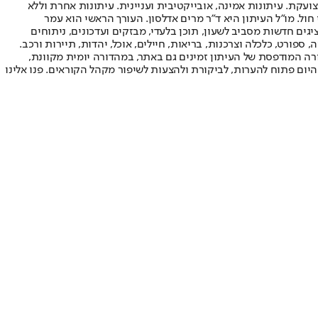
ועקת. עיתונות אמינה, אובייקטיבית ועניינית. עיתונות אחרת וללא
עור החשיפה הגבוה ביותר בימי חול. מו"ל העיתון היא ד"ר מרים אדלסון. העורך הראשי הוא עמר
 והעורך המייסד הוא עמוס רגב. אתרי האינטרנט של "ישראל היום" בעברית ובאנגלית, כמו כן היישומונים (אפליקציות) לאנדרואיד ול-iOS, מציגים חדשות מסביב לשעון, תוכן בלעדי, מבזקים ועדכונים, ניתוחים
, ספורט, כלכלה וצרכנות, בריאות, חיילים, אוכל, יהדות, תיירות ורכב.
דורה המודפסת של העיתון זמינים גם באתר, במהדורה יומית מקוונת,
היום פתוח להערות, לביקורת ולהצעות לשיפור מקהל הקוראים. פנו אלינו