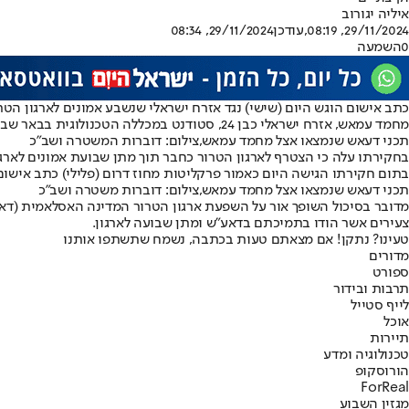
איליה יגורוב
29/11/2024, 08:19
,עודכן
29/11/2024, 08:34
0
השמעה
כתב אישום הוגש היום (שישי) נגד אזרח ישראלי שנשבע אמונים לארגון הט
מחמד עמאש, אזרח ישראלי כבן 24, סטודנט במכללה הטכנולוגית בבאר שבע, תושב ג׳יסר א זרקא, נעצר החודש בחשד לפעילות ביטחונית בהשראת ארגון דאע״ש.
תכני דעאש שנמצאו אצל מחמד עמאש,צילום: דוברות המשטרה ושב"כ
בחקירתו עלה כי הצטרף לארגון הטרור כחבר תוך מתן שבועת אמונים לארגון
בתום חקירתו הגישה היום כאמור פרקליטות מחוז דרום (פלילי) כתב אישום ה
תכני דעאש שנמצאו אצל מחמד עמאש,צילום: דוברות משטרה ושב"כ
מדובר בסיכול השופך אור על השפעת ארגון הטרור המדינה האסלאמית (דאע״
צעירים אשר הודו בתמיכתם בדאע״ש ומתן שבועה לארגון.
טעינו? נתקן! אם מצאתם טעות בכתבה, נשמח שתשתפו אותנו
מדורים
ספורט
תרבות ובידור
לייף סטייל
אוכל
תיירות
טכנולוגיה ומדע
הורוסקופ
ForReal
מגזין השבוע