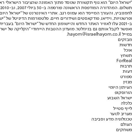
"ישראל היום" הוא גוף תקשורת שנוסד מתוך האמונה שהציבור הישראלי ראוי 
ת
ופרשנויות, וידיאו, פודקאסטים ושידורים חיים. פלטפורמות הדיגיטל של "ישרא
ב-2021 עלו לאוויר האתר החדש והיישומון החדש של "ישראל היום" בע
ואפשר לקבל אותם גם בניוזלטר. מועדון ההטבות הייחודי "הקליקה של ישרא
במייל hayom@israelhayom.co.il.
מבזקים
חדשות
אוכל
תשחץ
ForReal
תרבות
דעות
ספורט
מגזין
העיתון היומי
הורוסקופ
ישראל השבוע
כלכלה
לייף סטייל
מעריב לנוער
טכנולוגיה מדע וסביבה
העולם
משחקים