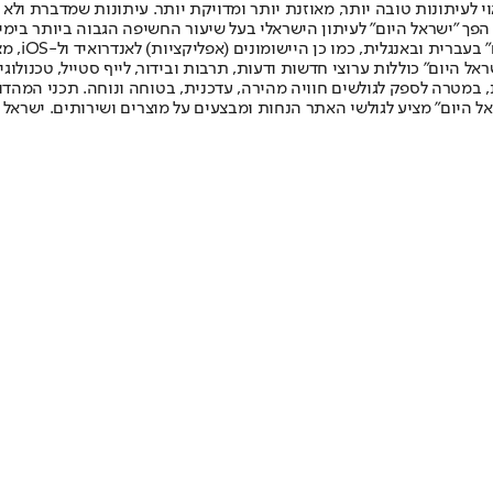
לעיתונות טובה יותר, מאוזנת יותר ומדויקת יותר. עיתונות שמדברת ולא צ
שלום. המהדורה המודפסת הראשונה פורסמה ב-30 ביולי 2007, וב-2010 הפך "ישראל היום" לעיתון הישראלי בעל שי
לחמנוביץ,
ל היום" כוללות ערוצי חדשות ודעות, תרבות ובידור, לייף סטייל, טכנולוגיה
ברית, במטרה לספק לגולשים חוויה מהירה, עדכנית, בטוחה ונוחה. תכני המה
ל היום" מציע לגולשי האתר הנחות ומבצעים על מוצרים ושירותים. ישראל 