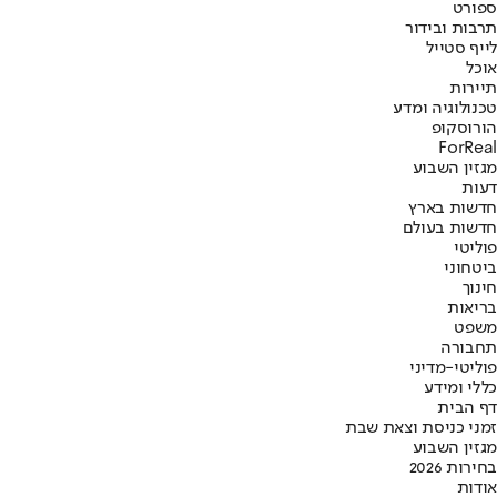
ספורט
תרבות ובידור
לייף סטייל
אוכל
תיירות
טכנולוגיה ומדע
הורוסקופ
ForReal
מגזין השבוע
דעות
חדשות בארץ
חדשות בעולם
פוליטי
ביטחוני
חינוך
בריאות
משפט
תחבורה
פוליטי-מדיני
כללי ומידע
דף הבית
זמני כניסת וצאת שבת
מגזין השבוע
בחירות 2026
אודות