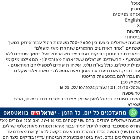
אוכל
מגזין
אנחנו מגייסים
English
X
חדשות
ביטחוני
שבעה ישראלים ביצעו בין 600 ל-700 משימות ריגול עבור איראן במשך
שנתיים: "אחד האירועים החמורים שנחקרו מאז ומעולם״
במערכת הביטחון בודקים כעת כיצד תא הריגול פעל במשך שנתיים ללא
שנחשף • החשודים: ישראלים שעלו ארצה מאזרבייג'ן • הם צילמו מיקומי
נפילות טילים, כולל בא"ח גולני, ושלחו תיעודים למפעיליהם האיראנים •
עוד נבדק: האם תיעדו את מעון ראש הממשלה • מאות אלפי שקלים
הועברו להם במטבעות קריפטו
איציק סבן
21/10/2024, 11:01
,עודכן
22/10/2024, 16:20
0
השמעה
נעצרו חשודים בריגול למען איראן. צילום: רויטרס, דודו גרישפן, הרצי
שפירא
שבעה ישראלים יהודים, בהם שני קטינים בני 16 ו-17, ואב ובנו, עצורים מאז
חודש ספטמבר בחשד לריגול חמור עבור איראן תמורת מאות אלפי שקלים.
היום (שני) הוגשה נגדם הצהרת תובע עם בקשה להאריך את מעצרם עד
תום ההליכים נגדם, זאת בזמן שבמערכת הביטחון עדיין בודקים כיצד הם