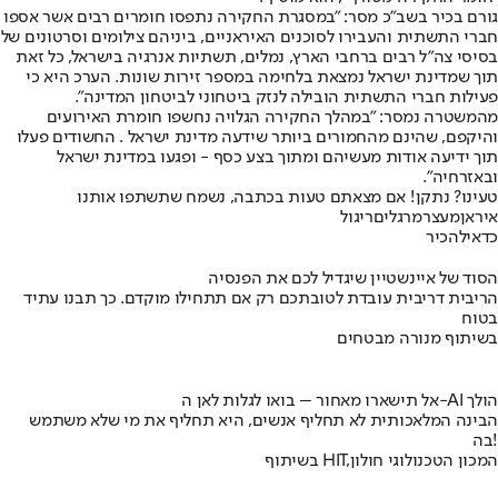
גורם בכיר בשב״כ מסר: ״במסגרת החקירה נתפסו חומרים רבים אשר אספו
חברי התשתית והעבירו לסוכנים האיראניים, ביניהם צילומים וסרטונים של
בסיסי צה"ל רבים ברחבי הארץ, נמלים, תשתיות אנרגיה בישראל, כל זאת
תוך שמדינת ישראל נמצאת בלחימה במספר זירות שונות. הערכ היא כי
פעילות חברי התשתית הובילה לנזק ביטחוני לביטחון המדינה״.
מהמשטרה נמסר: ״במהלך החקירה הגלויה נחשפו חומרת האירועים
והיקפם, שהינם מהחמורים ביותר שידעה מדינת ישראל . החשודים פעלו
תוך ידיעה אודות מעשיהם ומתוך בצע כסף - ופגעו במדינת ישראל
ובאזרחיה״.
טעינו? נתקן! אם מצאתם טעות בכתבה, נשמח שתשתפו אותנו
איראן
מעצר
מרגלים
ריגול
כדאי
להכיר
הסוד של איינשטיין שיגדיל לכם את הפנסיה
הריבית דריבית עובדת לטובתכם רק אם תתחילו מוקדם. כך תבנו עתיד
בטוח
בשיתוף מנורה מבטחים
אל תישארו מאחור – בואו לגלות לאן ה-AI הולך
הבינה המלאכותית לא תחליף אנשים, היא תחליף את מי שלא משתמש
בה!
בשיתוף HIT,המכון הטכנולוגי חולון