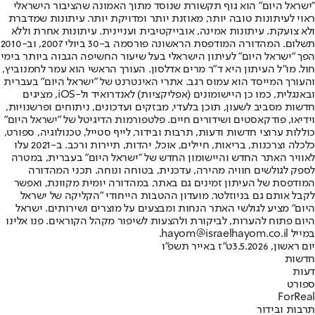
"ישראל היום" הוא גוף תקשורת שנוסד מתוך האמונה שהציבור הישראלי
ראוי לעיתונות טובה יותר, מאוזנת יותר ומדויקת יותר. עיתונות שמדברת
ולא צועקת. עיתונות אמינה, אובייקטיבית ועניינית. עיתונות אחרת וללא
תשלום. המהדורה המודפסת הראשונה פורסמה ב-30 ביולי 2007, וב-2010
הפך "ישראל היום" לעיתון הישראלי בעל שיעור החשיפה הגבוה ביותר בימי
חול. מו"ל העיתון היא ד"ר מרים אדלסון. העורך הראשי הוא עמר לחמנוביץ,
והעורך המייסד הוא עמוס רגב. אתרי האינטרנט של "ישראל היום" בעברית
ובאנגלית, כמו כן היישומונים (אפליקציות) לאנדרואיד ול-iOS, מציגים
חדשות מסביב לשעון, תוכן בלעדי, מבזקים ועדכונים, ניתוחים ופרשנויות,
וידיאו, פודקאסטים ושידורים חיים. פלטפורמות הדיגיטל של "ישראל היום"
כוללות ערוצי חדשות ודעות, תרבות ובידור, לייף סטייל, טכנולוגיה, ספורט,
כלכלה וצרכנות, בריאות, חיילים, אוכל, יהדות, תיירות ורכב. ב-2021 עלו
לאוויר האתר החדש והיישומון החדש של "ישראל היום" בעברית, במטרה
לספק לגולשים חוויה מהירה, עדכנית, בטוחה ונוחה. תכני המהדורה
המודפסת של העיתון זמינים גם באתר, במהדורה יומית מקוונת, ואפשר
לקבל אותם גם בניוזלטר. מועדון ההטבות הייחודי "הקליקה של ישראל
היום" מציע לגולשי האתר הנחות ומבצעים על מוצרים ושירותים. ישראל
היום פתוח להערות, לביקורת ולהצעות לשיפור מקהל הקוראים. פנו אלינו
במייל hayom@israelhayom.co.il.
יום ראשון, 3.5.2026
ט"ז באייר תשפ"ו
חדשות
דעות
ספורט
ForReal
תרבות ובידור