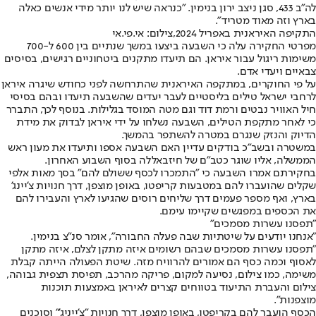
לה"ב 433, סגן ניצב ירון בנימין. "כנראה שיש לנו יותר מידי אנשים כאלה
בארץ וזה מאוד מטריד".
התקיפה האיראנית באפריל 2024,צילום: אי.פי.אי
מפרטי החקירה עלה כי השבעה ביצעו במשך שנתיים בין 600 ל-700
משימות ריגול עבור איראן. הם תיעדו מתקנים ביטחוניים רגישים, בסיסים
צבאיים ויעדי אדם.
על פי החוקרים, במתקפה האיראנית שהתרחשה לפני כחודש שיגרה איראן
לרחבי ישראל טילים בליסטיים לעבר יעדים שהשבעה תיעדו ובהם בסיסי
חיל האוויר נבטים ורמת דוד וגם מטה המוסד בגלילות. בנוסף לכך, התברר
כי לאחר מתקפת הטילים, השבעה נשלחו על ידי איראן לבדוק את מידת
הדיוק והנזק שנגרם במטרה להשתפר בהמשך.
במשטרה ובשב"כ בודקים עדיין האם השבעה אספו ותיעדו את מעון ראש
הממשלה, אליו שוגר כטב"ם של חיזבאללה בסוף השבוע האחרון.
בחקירתם אמרו השבעה כי "התמכרו לכסף ששולם להם" בסך מאות אלפי
שקלים שהועברו להם במטבעות קריפטו, באופן מוצפן, דרך חנויות צ'יינג'
בארץ, ואף מספר פעמים דרך שליחים רוסים שהגיעו לארץ והעבירו להם
את הכספים במפגשים שקיימו עימם.
"תפסנו עשרות מסמכים"
"אנחנו יודעים על שיטתיות שבה פעלה החבורה", אומר סנ"צ בנימין.
"תפסנו עשרות מסמכים שבהם רשומים איזה מתקן לצלם, איזה מתקן
לאסוף וכמה כסף הם אמורים להרוויח מזה. שיטת הפעולה הייתה קבלת
משימה, כמו צילום, נסיעה למקום, פריקה מהרכב, תפיסת תצפית גבוהה,
צילום והעברת התיעוד בטווחים קצרים לאיראן באמצעות תוכנות
מוצפנות".
הכסף הועבר להם בקריפטו, באופן מוצפן, דרך חנויות "צ'ייניג'" וסוכנים