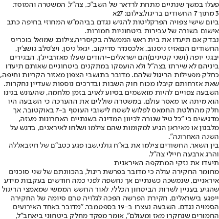
פעלו במשך שנתיים מתחת לרדאר של השב"כ, צה"ל, המשטרה והמוסד.
3 מתוך 7 החשודים בריגול,צילום: 27א
ביום שישי צפויה הפרקליטות להגיש נגדם בביהמ"ש המחוזי בחיפה כתב
אישום בשורה של עבירות ביטחוניות חמורות.
נבדק אם תיעדו את בית ראש הממשלה בקיסריה,צילום: שמואל בוכריס
החשודים הם
אזיז ניסנוב, אלכסנדר סדיקוב, יגאל ניסן, ויצ'סלב גושצ'ין,
יבגני יופה (ושני קטינים)
הם ישראלים-יהודים שעלו מאזרבייג'ן. הבגירים
ביניהם לא שירתו בצה"ל ולא הועסקו במתקנים ביטחוניים שאותם תיעדו
כחלק מפעילות הריגול שלהם. מדובר בתושבי הצפון מאזור הקריות וחיפה,
שאת אזרחותם קיבלו מכוח חוק השבות ובדרכים נוספות שעדיין נחקרות.
השבעה צפויים להיות מואשמים בסיוע לאויב בזמן מלחמה, שהעונש בגינו
הוא מיתה או מאסר עולם. במשטרה שוללים את ההערכה כי השבעה היו
חלק מהחלטת החמאס לפלוש לשטח לישובי העוטף ב-7 באוקטובר, אך
מדגישים כי "כל טיל שנורה לכיוון המדינה בשנתיים האחרונות מעזה,
מלבנון או מאיראן הגיע למקומות שהם צילמו ושלחו לאיראנים, בדגש על
השנה האחרונה".
בין השאר, החשודים צילמו את בא"ח גולני,
שבו פגע כטב"ם של חיזבאללה
והרג ארבעה חיילי צה"ל
.
תיעדו את נזקי המתקפה האיראנית
מחומר החקירה עולה כי מדובר בפרשת ריגול, בהכוונתם של שני סוכנים
איראניים, שנמשכה כשנתיים אך נחשפה לפני כמה חודשים בעקבות מידע
שהגיע בעניין לשרות הביטחון הכללי. לאור החשש הממשי שמאמצי הריגול
ייפגע בישראלים, חקירת הפרשה הפכה לגלויה טרם סיומה של החקירה
הסמויה נגדם. השבעה נעצרו ב-19 בספטמבר. "מדובר באחד האירועים
החמורים שנחקרו מאז ומעולם", אומר מפקד מחלק ביטחוני ביאחב"ל,