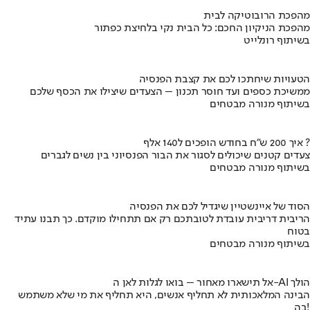
מהפכת הרובוטיקה לבית
מהפכת הניקיון החכם: כל הבית נקי בלחיצת כפתור
בשיתוף רונלייט
הטעויות שיחתכו לכם את קצבת הפנסיה
ממשיכת כספים ועד חוסר תכנון – הצעדים שיצילו את הכסף שלכם
בשיתוף מנורה מבטחים
איך 200 ש"ח בחודש הופכים ל140 אלף ?
צעדים קטנים שיכולים לסגור את הבור הפנסיוני בין נשים לגברים
בשיתוף מנורה מבטחים
הסוד של איינשטיין שיגדיל לכם את הפנסיה
הריבית דריבית עובדת לטובתכם רק אם תתחילו מוקדם. כך תבנו עתיד
בטוח
בשיתוף מנורה מבטחים
אל תישארו מאחור – בואו לגלות לאן ה-AI הולך
הבינה המלאכותית לא תחליף אנשים, היא תחליף את מי שלא משתמש
בה!