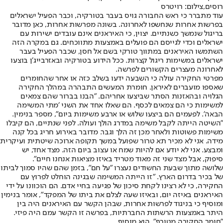
רוסים,צילום: רויטרס
עוד מתברר כי ראש החבורה גויס בעבר בטורקיה, וכבר הפעיל ישראלים
בפרשות אחרות שנחשפו לאחרונה. בשונה מפרשות אחרות, כאן מדובר
בריגול שנמשך כשנתיים. יצוין, כי האיראנים אינם עובדים ישירות עם
ישראלים וכדי לגייסם הם פועלים באמצעות מתווכחים. גם במקרה הזה
השתמשו האיראנים במתווך טורקי בשם אל חסן, שכבר הפעיל בעבר
ישראלים במשימות ריגול קצרות. ככל הידוע בטורקיה ובאזרבייג׳ן בוצעו
לאחרונה מעצרים הקשורים לפרשה.
מפרטי החקירה עולה כי השבעה ידעו בשלב כזה או אחר שהחומרים
שאספו מועברים לאיראן. חומרת המעשים התבהרה במהלך החקירה
הגלויה ובהאזנות הסתר שביצעו אחריהם. "הבנו בברור שהם צמאים
למשימות כי הם צמאים לכסף. הם שאלו אחד את השני ׳מתי המשימה
הבאה׳. לפעמים הם ביצעו שלוש או ארבע משימות ביום", מספר בנימין.
"השיטה הייתה לקבל משימה במדרג הולך ועולה. לפני שנתיים, הם קיבלו
משימות פשוטות ולאחר מכן זה הלך וגבר. מדובר באירוע חריג בכל קנה
מידה. אני לא מכיר תא טרור שפועל במשך תקופה ארוכה שיטתית ועיקרית
ומבצע. אני לא יודע אם להיות שמח או עצוב ביום הזה. מצד אחד, יש
סיפוק, אבל מצד שני זה מאוד מטריד באיזו מציאות אנחנו חיים".
שלושה מתוך שבעת החשודים נעצרו "על חם", בזמן שהם שהיו סמוך לביתו
של בכיר בדרום הארץ. "זו הייתה המשימה שבגינה הוחלט לפרוץ עם
החקירה, כי לא רצינו לקחת סיכון של פגיעה בחיי אדם. הם הוכוונו על ידי
האיראנים באיזה יום, ובאיזו שעה לצלם את ביתו של המפקד", אומר בנימין
ומוסיף כי בניגוד לפרשות אחרות, שבהן הקשר עם האיראנים היה בין
היתר באמצעות הרשתות החברתיות, בפרשה זו הקשר עמם היה פיזי.
"חומר החקירה מטורף", הוא מוסיף.