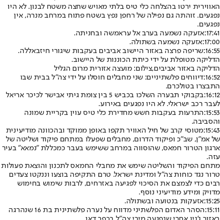
האווירית ירטו בהצלחה כלי טיס בלתי מאויש שחצה משטח לבנון. לא היו
נפגעים. זוהתה גם נפילה של רחפן נפץ בשטח פתוח במרחב מנרה, אין
נפגעים.
17:41:
אזעקה נשמעה בערב אל עראמשה ובחניתה.
17:00:
אזעקה נשמעה בשתולה.
16:55:
שריפה פרצה באזור היישוב אביבים בעקבות שיגורי חיזבאללה.
הדליקה מטופלת על ידי כיתת הכוננות של היישוב.
הדליקה באזור אביבים,צילום: מועצה אזורית מרום הגליל
16:52:
דיווחים פלשתיניים: שני מחבלים חוסלו על ידי צה"ל בבית שבו
התבצרו בטולכרם.
16:12:
בקבוקי תבערה השלכו בכביש 5 בין צומת גיתי אבישר לכיכר אריאל
לעבר רכב ישראלי. לא היו נפגעים באירוע.
15:53:
התרעות בעקבות חשש מחדירת כלי טיס עוין בקריית שמונה
והסביבה.
15:43:
מטוסי קרב של חיל האוויר תקפו באופן ממוקד ובהכוונה מודיעינית
של אמ״ן, שב״כ ופיקוד הדרום, מחבלים שפעלו במתחם פיקוד ושליטה של
ארגון הטרור חמאס, שהוסווה במרחב ששימש בעבר כמכללת ״נמאא״ בעיר
עזה.
מתחם הפיקוד והשליטה שימש את מחבלי החמאס לתכנון והוצאת פעולות
טרור נגד כוחות צה״ל ומדינת ישראל. טרם התקיפה בוצעו וננקטו צעדים
רבים כדי לצמצם את הסיכוי לפגיעה באזרחים, לרבות שימוש בחימוש
מדויק ומידע מודיעיני נוסף.
15:25:
אזעקות בנטועה ובשתולה.
15:11:
הסהר האדום הפלשתיני מדווח על נערה פלשתינית בת 16 שנהרגה
באזור ג'נין אחרי שנפגעה מירי צה"ל בכפר דאן.