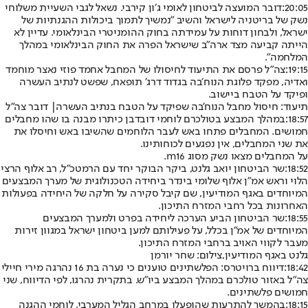
20:05:
דובר המועצה לביטחון לאומי ג׳ון קירבי. נשאל לגבי השעיית משלוחי
נשק של בריטניה לישראל והשיב "נמשיך לתמוך ביכולות ההגנתיות של
ישראל, ולבחון דוחות על עמידתה בחוק ההומניטרי הבינלאומי. עדיין לא
הייתה קביעה מצד ארה"ב שישראל הפרה את החוק הבינלאומי במהלך
המלחמה".
19:15:
צה"ל פרסם את התיעוד לחיסולו של המחבל אחמד פוזי נאצר מוחמד
ואדיה, מפקד פלוגת הנוח׳בה בגדוד דרג׳ תופאח, שפשט לנתיב העשרה
ופיקד על הטבח ביישוב.
תיעוד: חיסול מחבל הנוח'בה שפיקד על הטבח בנתיב העשרה| דובר צה"ל
18:57:
במהלך המבצע בטולכרם לוחמי דובדבן כיתרו מבנה בו שהו מחבלים
חמושים. המחבלים פתחו באש לעבר הלוחמים שהשיבו באש וחיסלו את
את שני המחבלים, אין נפגעים לכוחותינו.
על המחבלים מצאו נשק מסוג m16.
18:52:
שר הביטחון יואב גלנט, ביקר הבוקר יחד עם הרמטכ״ל, רב אלוף הרצי
הלוי וראש אמ״ן אלוף שלומי בינדר ביחידה הטכנולוגית של מערך המבצעים
המיוחדים באגף המודיעין, שם קיבל סקירה על חלקה של היחידה בפעולות
האחרונות בכל רחבי המזרח התיכון.
18:55:
שר הביטחון הביע הערכה ליחידה בפרט ולמערך המבצעים
המיוחדים של אמ"ן בכלל, על פעילותם למען ביטחון ישראל במגוון זירות
מעבר לקווי האויב ברחבי המזרח התיכון.
גלנט באגף המודיעין,צילום: שחר יורמן
18:42:
דיווח ברויטרס: הפלשתינים טוענים כי נערה בת 16 נהרגה מירי חיילי
צה"ל באזור טולכרם במהלך המבצע ביו"ש. בתקרית נהרגו, לפי הדיווח, שני
חמושים פלשתינים.
18:15:
בהמשך להתרעות שהופעלו במרחב הגליל המערבי, לוחמי ההגנה