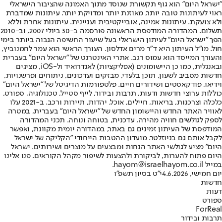
"ישראל היום" הוא גוף תקשורת שנוסד מתוך האמונה שהציבור הישראלי
ראוי לעיתונות טובה יותר, מאוזנת יותר ומדויקת יותר. עיתונות שמדברת
ולא צועקת. עיתונות אמינה, אובייקטיבית ועניינית. עיתונות אחרת וללא
תשלום. המהדורה המודפסת הראשונה פורסמה ב-30 ביולי 2007, וב-2010
הפך "ישראל היום" לעיתון הישראלי בעל שיעור החשיפה הגבוה ביותר בימי
חול. מו"ל העיתון היא ד"ר מרים אדלסון. העורך הראשי הוא עמר לחמנוביץ,
והעורך המייסד הוא עמוס רגב. אתרי האינטרנט של "ישראל היום" בעברית
ובאנגלית, כמו כן היישומונים (אפליקציות) לאנדרואיד ול-iOS, מציגים
חדשות מסביב לשעון, תוכן בלעדי, מבזקים ועדכונים, ניתוחים ופרשנויות,
וידיאו, פודקאסטים ושידורים חיים. פלטפורמות הדיגיטל של "ישראל היום"
כוללות ערוצי חדשות ודעות, תרבות ובידור, לייף סטייל, טכנולוגיה, ספורט,
כלכלה וצרכנות, בריאות, חיילים, אוכל, יהדות, תיירות ורכב. ב-2021 עלו
לאוויר האתר החדש והיישומון החדש של "ישראל היום" בעברית, במטרה
לספק לגולשים חוויה מהירה, עדכנית, בטוחה ונוחה. תכני המהדורה
המודפסת של העיתון זמינים גם באתר, במהדורה יומית מקוונת, ואפשר
לקבל אותם גם בניוזלטר. מועדון ההטבות הייחודי "הקליקה של ישראל
היום" מציע לגולשי האתר הנחות ומבצעים על מוצרים ושירותים. ישראל
היום פתוח להערות, לביקורת ולהצעות לשיפור מקהל הקוראים. פנו אלינו
במייל hayom@israelhayom.co.il.
יום חמישי, 4.6.2026
י"ט בסיון תשפ"ו
חדשות
דעות
ספורט
ForReal
תרבות ובידור