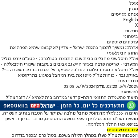
אוכל
מגזין
אנחנו מגייסים
English
X
חדשות
ביטחוני
עדכונים שוטפים
ארה״ב: נמשיך לתמוך בהגנת ישראל - עדיין לא קבענו שהיא הפרה את
החוק הבינלאומי
צה"ל חיסל שני מחבלים בבית שבו התבצרו בטולכרם; • כטב"ם יורט בגליל
המערבי • שריפה פרצה באזור היישוב אביבים בעקבות שיגורי חיזבאללה •
צה"ל חיסל את מפקד פלוגת הנוח'בה שפיקד על הטבח בנתיב העשרה ב-7
באוקטובר • כוחות צה"ל מיפו את בית המחבל בפיגוע בתרקומיא
כתבי היום
3/9/2024, 02:20
,עודכן
4/9/2024, 02:08
0
השמעה
תיעוד מהשמדת התוואי התת-קרקעי במרחב בית לאהיא // דובר צה"ל
היום ה-333 למלחמה:
חוסל מחבל נוח'בה שפיקד על הטבח בנתיב העשרה.
מועצת האו"ם תתכנס לדיון רשמי בנושא החטופים, מדובר בדיון הראשון
בנושא מאז החלה המלחמה.
עדכונים שוטפים
3:41:
כוחות צה"ל פעלו במהלך הלילה בשכם, בטול כרם ובכפר בודרוס