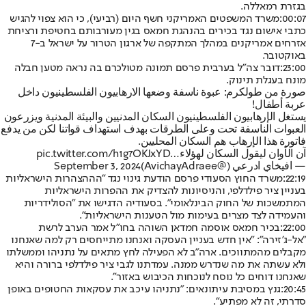
בגזרת רמאללה.
00:07:
משרד המשפטים האמריקני חשף היום (רביעי), כי הוא צפוי להגיש
כתבי אישום נגד בכירים בהנהגת חמאס בגין מעורבותם בחטיפת ורציחת
אזרחים אמריקנים במהלך המתקפה של ארגון הטרור על ישראל ב-7
באוקטובר.
23:00:
דובר צה"ל בערבית פרסם תמונה מטולכרם בה נראה מטען חבלה
מונח בעגלת תינוק.
صورة من طولكرم: عبوة ناسفة وضعها الارهابيون الفلسطينيون داخل
عربة أطفال!
يستغل الإرهابيون الفلسطينيون السكان المدنيين والبيئة المدنية ويزرعون
العبوات الناسفة تحت وعلى الطرقات بهدف استهداف قواتنا لكن من يدفع
فاتورة هذا الإرهاب هم السكان المحليين.
آن الأوان ليقول السكان لهؤلاء…
pic.twitter.com/h1g7OKJxYD
— افيخاي ادرعي (@AvichayAdraee)
September 3, 2024
22:19:
משרד החוץ הסעודי פרסם הודעת גינוי נגד "הההצהרות הישראליות
בעניין ציר פילדלפי, והניסיונות להצדיק את ההפרות הישראליות
המתמשכות של החוק הבינלאומי". בסעודיה הדגישו את "הסולידריות
והעמידה לצד מצרים בעימות מול הטענות הישראליות".
22:00:
בכיר חמאס אוסמה חמדאן השוהה בחו"ל אמר הערב לרשת
"אל-ג'זירה": "אין חדש בעניין העסקה ואנחנו מתייחסים רק למה שאנחנו
מקבלים מהמתווכים. ארה"ב לא הפעילה לחץ מתאים על נתניהו וממשלתו
ולא עשתה את מה שנדרש ממנה. עמדתנו לגבי ציר פילדלפי ברורה והיא
שאנחנו דוחים כל נוסח לנוכחות הכיבוש באזור".
20:45:
גנץ במסיבת עיתונאים: "נתניהו עיכב את עסקאות החטופים באופן
סדרתי, זה לא מפתיע".