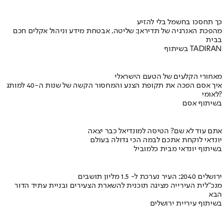
כך תחסכו בחשמל בלי להזיע
מהפכת האנרגיה של תדיראן: שליטה, אבטחת מידע וניהול אקלים חכם
בבית
בשיתוף TADIRAN
מאחורי הקלעים של הטעם הישראלי
איך אסם הפכה את תקופת הצנע והמחסור הקשה של שנות ה-40 למותג
לאומי?
בשיתוף אסם
אתם עוד לא שם? הטיסה למונדיאל כבר יצאה
יונדאי לוקחת אתכם לבמה הכי גדולה בעולם
בשיתוף יונדאי מבית כלמוביל
ירושלים 2040: העיר נערכת ל- 1.5 מליון תושבים
מנכ"לית העירייה מציגה תוכנית להשארת הצעירים ובניית עתיד הדור
הבא
בשיתוף עיריית ירושלים