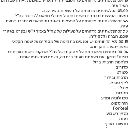
04:15:
הפלשתינים מדווחים על הפצצות חיל האוויר בשכונת זייתון שבדרום
העיר עזה.
03:00:
הפלשתינים מדווחים על הפצצות בעיר עזה.
תיעוד: הפצצות מבנים צבאיים וחיסול מחבלי חמאס // דובר צה"ל
01:45:
הפלשתינים מדווחים על הפצצות באזור נוסייראת שבמרכז רצועת
עזה.
01:10:
הפלשתינים מדווחים על פעילות של צה"ל באזור יו"ש ובפרט באזורי
שכם, חברון וקלקיליה.
00:15:
לפי הדיווחים יש נפגעים בתקיפה של מסוקים על שטח חקלאי
בצפון-מערב חאן יונס.
00:04:
דיווחים פלשתינים על מסוקים של צה"ל שתקפו באזור חאן יונס.
טעינו? נתקן! אם מצאתם טעות בכתבה, נשמח שתשתפו אותנו
מלחמת חרבות ברזל
מדורים
ספורט
תרבות ובידור
לייף סטייל
אוכל
תיירות
טכנולוגיה ומדע
הורוסקופ
ForReal
מגזין השבוע
דעות
חדשות בארץ