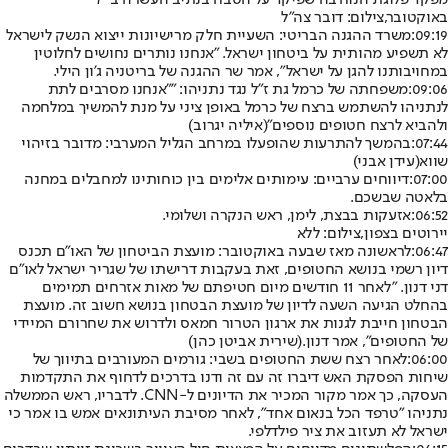
באוקטובר,צילום: דובר צה"ל
09:19:
משרד ההגנה הבריטי: השעיית חלק מרישיונות ייצוא הנשק לישראל
לא תשפיע מהותית על ביטחון ישראל. "אנחנו נותרים נחושים לחלוטין
במחויבותנו להגן על ישראל", אמר שר ההגנה של בריטניה ג'ון הילי.
09:06:
משפחתה של כרמל גת ז"ל נגד נתניהו: ""אנחנו מסרבים לתת
לנתניהו להשתמש ברצח של כרמל באופן ציני על מנת להמשיך במלחמה
ולהביא לרצח חטופים נוספים"
(איליה יגרוב)
07:44:
בהמשך להתרעות שהופעלו במרחב הגליל המערבי: מדובר בזיהוי
שווא
(עידן אבני)
07:00:
דיווחים ערביים: עימותים אלימים בין כוחותינו למחבלים במחנה
בלאטה שבשכם.
06:52:
אזעקות בבצת, לימן, ראש הנקרה ושלומי.
יירוטים בצפון,צילום: ללא
06:47:
לראשונה מאז שבעה באוקטובר: מועצת הביטחון של האו"ם תכנס
דיון רשמי בנושא החטופים, זאת בעקבות דרישתו של שגריר ישראל לאו"ם
דני דנון. "לאחר 11 חודשים מיום חטיפתם של מאות אזרחים תמימים
בהחלט הגיעה השעה לדיון של מועצת הבטחון בנושא חשוב זה. מועצת
הבטחון חייבת לגנות את ארגון הטרור חמאס ולדרוש את שחרורם המיידי
של החטופים", אמר דנון.
(שירית אביטן כהן)
06:00:
לאחר רצח ששת החטופים בשבי: גורמים המעורבים בתיווך של
שיחות הפסקת האש דיברו זה עם זה ודנו בדרכים לדחוף את התקדמות
העסקה, כך אמר מקור המכיר את הדיונים ל-CNN. לדבריו, ראש הממשלה
נתניהו "טרפד הכל בנאום אחד", לאחר מסיבת העיתונאים אמש בו אמר כי
ישראל לא תעזוב את ציר פילדלפי.