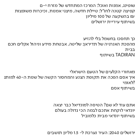
שופינג, אמנות ואוכל: המרכז המתחדש של מזרח י-ם
קפיצה קטנה לחו"ל: טיילת חדשה, מיצגי אמנות, וכיכרות משופצות
בהשקעה של 100 מיליון ₪
בשיתוף עיריית ירושלים
כך תחסכו בחשמל בלי להזיע
מהפכת האנרגיה של תדיראן: שליטה, אבטחת מידע וניהול אקלים חכם
בבית
בשיתוף TADIRAN
מאחורי הקלעים של הטעם הישראלי
איך אסם הפכה את תקופת הצנע והמחסור הקשה של שנות ה-40 למותג
לאומי?
בשיתוף אסם
אתם עוד לא שם? הטיסה למונדיאל כבר יצאה
יונדאי לוקחת אתכם לבמה הכי גדולה בעולם
בשיתוף יונדאי מבית כלמוביל
ירושלים 2040: העיר נערכת ל- 1.5 מליון תושבים