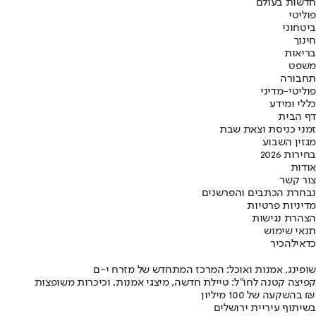
חדשות בעולם
פוליטי
ביטחוני
חינוך
בריאות
משפט
תחבורה
פוליטי-מדיני
כללי ומידע
דף הבית
זמני כניסת וצאת שבת
מגזין השבוע
בחירות 2026
אודות
צור קשר
נבחרת הכתבים והפרשנים
מדיניות פרטיות
הצהרת נגישות
תנאי שימוש
כדאי
להכיר
שופינג, אמנות ואוכל: המרכז המתחדש של מזרח י-ם
קפיצה קטנה לחו"ל: טיילת חדשה, מיצגי אמנות, וכיכרות משופצות
בהשקעה של 100 מיליון ₪
בשיתוף עיריית ירושלים