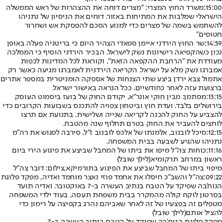
15:00:
משרד החוץ המצרי: "מצרים דוחה את ההצהרות של ראש הממשלה
הישראלי שמלבות את המתיחות באזור. דוחים את הניסיון של נתניהו
להשתמש בשמה של מצרים כדי למנוע הסכם להפסקת אש ושחרור
חטופים"
14:59:
שר החוץ הירדני איימן ספאדי הצהיר היום כי בריטניה פעלה באופן
נכון כשהקפיאה רישיונות נשק לישראל. הבכיר הירדני הוסיף כי הממלכה
מעודדת את "הרחבת ההקפאה הזאת", וקוראת לכל המדינות לכפות
אמברגו נשק מלא על ישראל. הקריאה הירדנית לאמברגו מגיעה כאשר רק
אתמול צבא ירדן ביצע שתי הצנחות של אספקה הומניטרית במספר אתרים
ברצועת עזה לאחר כחודשיים. ככל הנראה באישור ישראל.
13:15:
מסתמן: מבין חוקי אונר"א, יקודם החוק של בועז ביסמוט העוסק
בירושלים בלבד. ועדת חוץ וביטחון צפויה להתכנס בשבועות הקרובים כדי
להצביע על החוק להכנה לקריאה שנייה ושלישית. בתנועת אם תרצו
לוחצים להעביר את החוק בטרם תחלוף שנה מהטבח.
12:15:
מיכל לובנוב, אלמנתו של אלכס לובנוב ז״ל, סירבה לפגוש את רה״מ
נתניהו שהגיע לשבעה בבית המשפחה.
11:16:
כוחות צה״ל מיפו את ביתו של המחבל שביצע את פיגוע הירי ביום
ראשון במרחב תרקומיא
(לילך שובל)
מיפוי ביתו של המחבל שביצע את הפיגוע בתורמיקא,צילום: דובר צה"ל
09:22:
צה"ל והשב"כ חיסלו את אחמד פוזי נאצר מוחמד ואדיה, מפקד פלוגת
הנוח'בה שפיקד על הטבח בנתיב העשרה ב-7 באוקטובר. ואדיה תועד
בסרטון לוקח קולה מהמקרר בבית משפחת תעסה, בעוד ילדי המשפחה
מטפלים זה בפצעיו של זה לאחר שאביהם נהרג בקפיצה על רימון כדי
להציל אותם
(לילך שובל)
מפקד פלוגת הנוח׳בה שפיקד על הטבח בנתיב העשרה ב-7