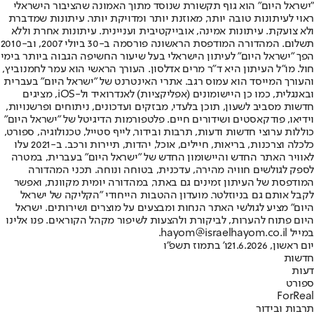
"ישראל היום" הוא גוף תקשורת שנוסד מתוך האמונה שהציבור הישראלי
ראוי לעיתונות טובה יותר, מאוזנת יותר ומדויקת יותר. עיתונות שמדברת
ולא צועקת. עיתונות אמינה, אובייקטיבית ועניינית. עיתונות אחרת וללא
תשלום. המהדורה המודפסת הראשונה פורסמה ב-30 ביולי 2007, וב-2010
הפך "ישראל היום" לעיתון הישראלי בעל שיעור החשיפה הגבוה ביותר בימי
חול. מו"ל העיתון היא ד"ר מרים אדלסון. העורך הראשי הוא עמר לחמנוביץ,
והעורך המייסד הוא עמוס רגב. אתרי האינטרנט של "ישראל היום" בעברית
ובאנגלית, כמו כן היישומונים (אפליקציות) לאנדרואיד ול-iOS, מציגים
חדשות מסביב לשעון, תוכן בלעדי, מבזקים ועדכונים, ניתוחים ופרשנויות,
וידיאו, פודקאסטים ושידורים חיים. פלטפורמות הדיגיטל של "ישראל היום"
כוללות ערוצי חדשות ודעות, תרבות ובידור, לייף סטייל, טכנולוגיה, ספורט,
כלכלה וצרכנות, בריאות, חיילים, אוכל, יהדות, תיירות ורכב. ב-2021 עלו
לאוויר האתר החדש והיישומון החדש של "ישראל היום" בעברית, במטרה
לספק לגולשים חוויה מהירה, עדכנית, בטוחה ונוחה. תכני המהדורה
המודפסת של העיתון זמינים גם באתר, במהדורה יומית מקוונת, ואפשר
לקבל אותם גם בניוזלטר. מועדון ההטבות הייחודי "הקליקה של ישראל
היום" מציע לגולשי האתר הנחות ומבצעים על מוצרים ושירותים. ישראל
היום פתוח להערות, לביקורת ולהצעות לשיפור מקהל הקוראים. פנו אלינו
במייל hayom@israelhayom.co.il.
יום ראשון, 21.6.2026
ו' בתמוז תשפ"ו
חדשות
דעות
ספורט
ForReal
תרבות ובידור