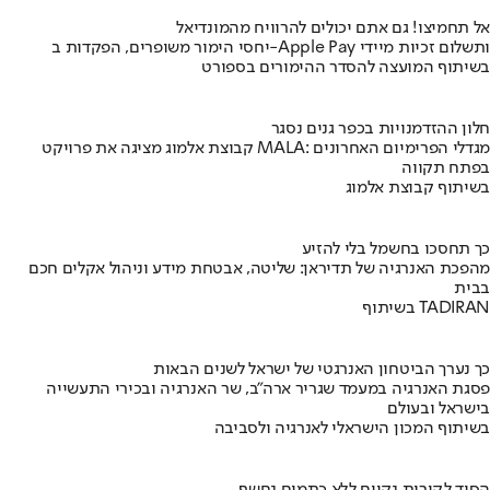
אל תחמיצו! גם אתם יכולים להרוויח מהמונדיאל
יחסי הימור משופרים, הפקדות ב-Apple Pay ותשלום זכיות מיידי
בשיתוף המועצה להסדר ההימורים בספורט
חלון ההזדמנויות בכפר גנים נסגר
קבוצת אלמוג מציגה את פרויקט MALA: מגדלי הפרימיום האחרונים
בפתח תקווה
בשיתוף קבוצת אלמוג
כך תחסכו בחשמל בלי להזיע
מהפכת האנרגיה של תדיראן: שליטה, אבטחת מידע וניהול אקלים חכם
בבית
בשיתוף TADIRAN
כך נערך הביטחון האנרגטי של ישראל לשנים הבאות
פסגת האנרגיה במעמד שגריר ארה"ב, שר האנרגיה ובכירי התעשייה
בישראל ובעולם
בשיתוף המכון הישראלי לאנרגיה ולסביבה