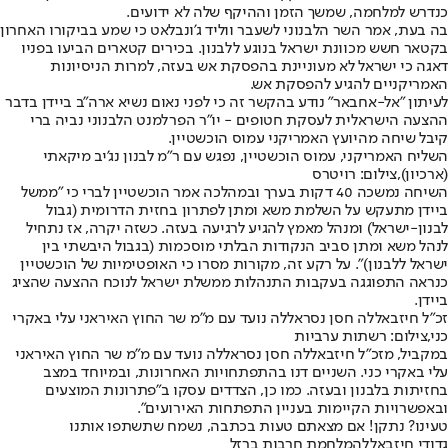
כנדרש למלחמה, שמשך הזמן וההיקף שלה לא ידועים.
בה בעת, אמר השר הלבנוני לשעבר ווליד ג'ונבלאט כי שמע בביקורו האחרון
בקטאר חשש מכוונת ישראל בנוגע ללבנון. בכירים קטארים הביעו בפניו
דאגה כי ישראל לא מעוניינת בהפסקת אש בעזה, למרות הניסיונות
האמריקניים להגיע להפסקת אש.
לעיתון "אל-אחבאר" נודע בהקשר זה כי לפני נאום נשיא ארה"ב ביידן בדבר
ההצעה הישראלית לעסקת חטופים - יו"ר הפרלמנט הלבנוני נביה ברי
קיבל שיחה מהיועץ האמריקני עמוס הוכשטיין.
השליח האמריקני, עמוס הוכשטיין, נפגש עם ר"מ לבנון נג'יב מיקאתי
(ארכיון),צילום: רויטרס
השיחה נמשכה 40 דקות בערך ובמהלכה אמר הוכשטיין לברי כי "ממשל
ביידן מתעקש על השלמת משא ומתן לפתרון בחזית הדרומית (גבול
לבנון-ישראל) ומנהל מאמץ להגיע לרגיעה בעזה. כשזה יקרה, אז נתחיל
לנהל משא ומתן סביב הנקודות הבלתי מוסכמות (בגבול היבשתי בין
ישראל ללבנון)". על רקע זה, מקורות מסרו כי האופטימיות של הוכשטיין
כנראה התפוגגה בעקבות התנהלות ממשלת ישראל לנוכח ההצעה שהציג
ביידן.
זכ"ל חיזבאללה חסן נסראללה נועד עם מ"מ שר החוץ האיראני עלי באקרי
כני,צילום: רשתות ערביות
במקביל, מזכ"ל חיזבאללה חסן נסראללה נועד עם מ"מ שר החוץ האיראני
עלי באקרי כני. השניים דנו בהתפתחויות האחרונות, ובמיוחד במצב
בחזיתות בלבנון ובעזה. כמו כן, הצדדים עסקו ב"פתרונות המוצעים
ובאפשרויות הקיימות בעניין התפתחות האירועים".
טעינו? נתקן! אם מצאתם טעות בכתבה, נשמח שתשתפו אותנו
גדודי חיזבאללה
מלחמת חרבות ברזל