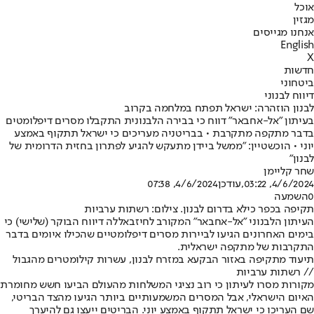
אוכל
מגזין
אנחנו מגייסים
English
X
חדשות
ביטחוני
דיווח לבנוני
לבנון הוזהרה: ישראל תפתח במלחמה בקרוב
בעיתון "אל-אחבאר" דווח כי בבירה הלבנונית התקבלו מסרים דיפלומטים
בדבר מתקפה מתקרבת • בבריטניה מעריכים כי ישראל תתקוף באמצע
יוני • הוכשטיין: "ממשל ביידן מתעקש להגיע לפתרון בחזית הדרומית של
לבנון"
שחר קליימן
4/6/2024, 03:22
,עודכן
4/6/2024, 07:38
0
השמעה
תקיפה בכפר כילא בדרום לבנון. צילום: רשתות ערביות
העיתון הלבנוני "אל-אחבאר" המקורב לחיזבאללה דיווח הבוקר (שלישי) כי
בימים האחרונים הגיעו לביירות מסרים דיפלומטיים שהכילו איומים בדבר
התקרבות של מתקפה ישראלית.
תיעוד מתקיפה באזור הבקעא במזרח לבנון, עשרות קילומטרים מהגבול
// רשתות ערביות
מקורות מסרו לעיתון כי רוב נציגי המשלחות מהעולם הביעו חשש מחומרת
האיום הישראלי, אבל המסרים המשמעותיים ביותר הגיעו מהצד הבריטי,
שם העריכו כי ישראל תתקוף באמצע יוני. הבריטים ייעצו גם להיערך