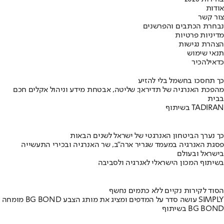
אודות
צור קשר
נבחרת הכתבים והפרשנים
מדיניות פרטיות
הצהרת נגישות
תנאי שימוש
כדאי
להכיר
כך תחסכו בחשמל בלי להזיע
מהפכת האנרגיה של תדיראן: שליטה, אבטחת מידע וניהול אקלים חכם
בבית
בשיתוף TADIRAN
כך נערך הביטחון האנרגטי של ישראל לשנים הבאות
פסגת האנרגיה במעמד שגריר ארה"ב, שר האנרגיה ובכירי התעשייה
בישראל ובעולם
בשיתוף המכון הישראלי לאנרגיה ולסביבה
הסוד לקירות נקיים ללא כתמים נחשף
מומחה BG BOND עושה סדר על המדפים ומציג את מותג הצבע SIMPLY
בשיתוף BG BOND