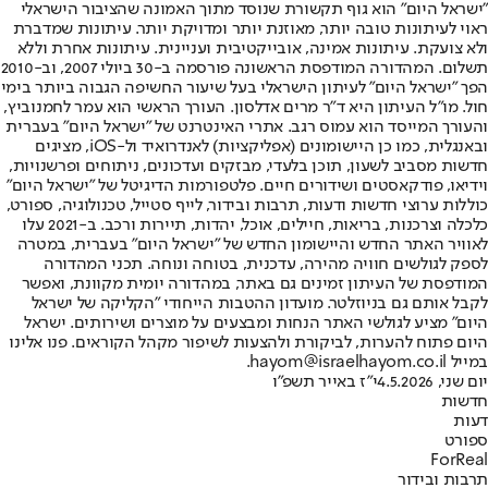
"ישראל היום" הוא גוף תקשורת שנוסד מתוך האמונה שהציבור הישראלי
ראוי לעיתונות טובה יותר, מאוזנת יותר ומדויקת יותר. עיתונות שמדברת
ולא צועקת. עיתונות אמינה, אובייקטיבית ועניינית. עיתונות אחרת וללא
תשלום. המהדורה המודפסת הראשונה פורסמה ב-30 ביולי 2007, וב-2010
הפך "ישראל היום" לעיתון הישראלי בעל שיעור החשיפה הגבוה ביותר בימי
חול. מו"ל העיתון היא ד"ר מרים אדלסון. העורך הראשי הוא עמר לחמנוביץ,
והעורך המייסד הוא עמוס רגב. אתרי האינטרנט של "ישראל היום" בעברית
ובאנגלית, כמו כן היישומונים (אפליקציות) לאנדרואיד ול-iOS, מציגים
חדשות מסביב לשעון, תוכן בלעדי, מבזקים ועדכונים, ניתוחים ופרשנויות,
וידיאו, פודקאסטים ושידורים חיים. פלטפורמות הדיגיטל של "ישראל היום"
כוללות ערוצי חדשות ודעות, תרבות ובידור, לייף סטייל, טכנולוגיה, ספורט,
כלכלה וצרכנות, בריאות, חיילים, אוכל, יהדות, תיירות ורכב. ב-2021 עלו
לאוויר האתר החדש והיישומון החדש של "ישראל היום" בעברית, במטרה
לספק לגולשים חוויה מהירה, עדכנית, בטוחה ונוחה. תכני המהדורה
המודפסת של העיתון זמינים גם באתר, במהדורה יומית מקוונת, ואפשר
לקבל אותם גם בניוזלטר. מועדון ההטבות הייחודי "הקליקה של ישראל
היום" מציע לגולשי האתר הנחות ומבצעים על מוצרים ושירותים. ישראל
היום פתוח להערות, לביקורת ולהצעות לשיפור מקהל הקוראים. פנו אלינו
במייל hayom@israelhayom.co.il.
יום שני, 4.5.2026
י"ז באייר תשפ"ו
חדשות
דעות
ספורט
ForReal
תרבות ובידור