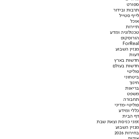
ספורט
תרבות ובידור
לייף סטייל
אוכל
תיירות
טכנולוגיה ומדע
הורוסקופ
ForReal
מגזין השבוע
דעות
חדשות בארץ
חדשות בעולם
פוליטי
ביטחוני
חינוך
בריאות
משפט
תחבורה
פוליטי-מדיני
כללי ומידע
דף הבית
זמני כניסת וצאת שבת
מגזין השבוע
בחירות 2026
אודות