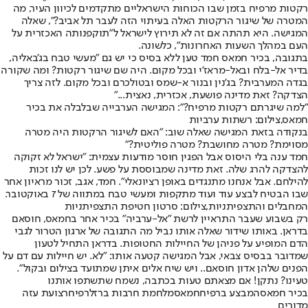
רקטות מרפיח בזמן שבו הכוחות הישראליים מתקדמים לכיוון העיר, מה
המטרה של שיגור הרקטות האלה בעיתוי הזה לעבר תל אביב?", שאלה
המגישה. היא תהתה אם זה לא תירוץ לישראל ל"תוקפנותה האכזרית על
העם במהלך השעות האחרונות", כלשונה.
בתגובה, בכיר חמאס חמד טען ללא בסיס כי יש גם "מעשי טבח בג'באליה,
בדיר אל-בלח ובאל-מראז'י ובכל מקום. היה שם שיגור רקטות? ומה שקורה
בגדה המערבית? בג'נין ובנור א-שמס ובטולכרם ובכל מקום. לזה צריך
הצדקה? זאת מדינה פושעת, אכזרית, נאצית..."
"למה שיגרתם רקטות מרפיח?": המגישה הערבייה שבלבלה את בכיר
חמאס,צילום: רשתות ערביות
בנקודה בזאת המגישה שאלה שוב: "האם לשיגור הרקטות היה מטרה
מסוימת? מטרה מחושבת? מטרה פוליטית?"
חמד ענה בלי היסוס אבל הפגין חוסר מודעות עצמית: "ישראל לא זקוקה
להצדקה להרג שלה. זאת מדינה שמבוססת על פשע. לכן יש לנו זכות
להילחם. אבל אנחנו מתנגדים באופן רציונאלי". חמד, אגב, זכור מראיון אחר
שבו הבטיח לבצע עוד ועוד מתקפות ומעשי טבח במתווה של 7 באוקטובר.
המחבלים והתצפיתניות,צילום: סרטון חטיפת התצפיתניות
רק בשבוע שעבר התראיין לרשת "אל-ערביה" בכיר אחר בחמאס, חוסאם
בדראן. באותו שידור שאלה אותו נביל מה התגובה של ארגון הטרור לגבי
הדם המופיע על פניהן של החיילות החטופות. בדראן התחיל לטעון
שמדובר בבסיס צבאי, אבל המגישה קטעה אותו: "לא. יש חיילות עם דם על
הפנים שלהן אדון חוסאם.. ויש שיח אלים איתן שמתועד בצילום ובקול".
טעינו? נתקן! אם מצאתם טעות בכתבה, נשמח שתשתפו אותנו
בכיר חמאס
המבצע ברפיח
חמאס
מלחמת חרבות ברזל
רפיח
רצועת עזה
מדורים