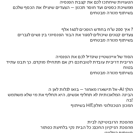
הטעויות שיחתכו לכם את קצבת הפנסיה
ממשיכת כספים ועד חוסר תכנון – הצעדים שיצילו את הכסף שלכם
בשיתוף מנורה מבטחים
איך 200 ש"ח בחודש הופכים ל140 אלף ?
צעדים קטנים שיכולים לסגור את הבור הפנסיוני בין נשים לגברים
בשיתוף מנורה מבטחים
הסוד של איינשטיין שיגדיל לכם את הפנסיה
הריבית דריבית עובדת לטובתכם רק אם תתחילו מוקדם. כך תבנו עתיד
בטוח
בשיתוף מנורה מבטחים
אל תישארו מאחור – בואו לגלות לאן ה-AI הולך
הבינה המלאכותית לא תחליף אנשים, היא תחליף את מי שלא משתמש
בה!
בשיתוף HIT,המכון הטכנולוגי חולון
מהפכת הרובוטיקה לבית
מהפכת הניקיון החכם: כל הבית נקי בלחיצת כפתור