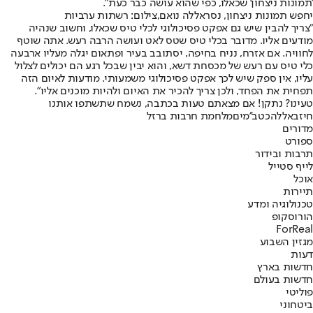
'תמונות ניצחון' שכאלו, כפי שהוא עושה כבר כעת".
יחפש תמונות ניצחון, נסראללה נואם,צילום: רשתות ערביות
"צריך להבין שיש גם אפקט פסיכולוגי לכלי טיס שכאלו, וחשוב שנהיה
מודעים אליו. מדובר בכלי טיס שטס לאט ועושה הרבה רעש. אתה שוטף
לחוויה. אם אזרח, נניח בחיפה, יסתובב בעיר ופתאום יגלה מעליו ארבעה
כלי טיס עם רעש של מכסחת דשא, והוא יבין שבכל רגע הם יכולים לצלול
עליו, אין ספק שיש לכך אפקט פסיכולוגי משמעותי. מודעות לאיום הזה
תפחית את הפחד, ולכן צריך להכיר את האיום ולהיות מוכנים אליו".
טעינו? נתקן! אם מצאתם טעות בכתבה, נשמח שתשתפו אותנו
חיזבאללה
כטב''מים
מלחמת חרבות ברזל
מדורים
ספורט
תרבות ובידור
לייף סטייל
אוכל
תיירות
טכנולוגיה ומדע
הורוסקופ
ForReal
מגזין השבוע
דעות
חדשות בארץ
חדשות בעולם
פוליטי
ביטחוני