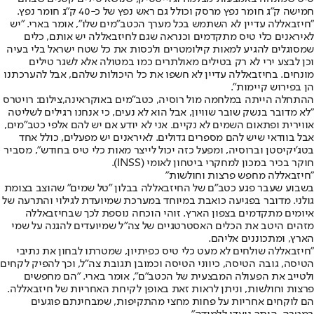
חמישה ק"ג חומר נפץ מרסק וכולל גם ראש נפץ של כ-40 ק"ג חומר נפץ.
"חיזבאללה עדיין לא השתמש בכל מערך הכטב"מים שלו", אומר בארי. "יש
לאיראנים כלי טיס מתקדמים וכנראה שגם לחיזבאללה יש אותם, כלים
שמסוגלים להגיע למאות קילומטרים ולכסות את כל שטח ישראל בלי בעיה
וכן לבצע ירי לא רק בטילים מאולתרים כמו במטולה אלא לשגר טילים
מונחים. בחיזבאללה עדיין לא חשפו את כל היכולות שלהם, אבל להערכתנו
הן בפירוש קיימות".
ההתחלה הייתה במלחמה מול רוסיה, כטב"מים באוקראינה,צילום: רויטרס
"לא מדובר בנשק שובר שוויון, אבל הוא לא נעים, כי אנחנו רגילים לשליטה
אווירית ופתאום השמים לא נקיים. אני לא יודע אם יש להם אלפי כטב"מים,
אבל בוודאי שיש להם מספרים גדולים. לאיראנים יש מפעלים, כולל אחד
בטג'יקיסטן וברוסיה, ומפעל כזה יכול לייצר מאות כלי טיס בחודש", מסביר
חוקר בכיר במכון למחקרי ביטחון לאומי (INSS).
"חיזבאללה מחפש פרצות וחולשות"
בשבוע שעבר פגע כטב"ם של החיזבאללה בבלון "טל שמים" שהוצב בצומת
גולני. מדובר בפגיעה כואבת במיוחד במערכת שמיועדת לגילוי והתרעה של
איומים מתקדמים בצפון הארץ. זוהי הוכחה נוספת לכך שבחיזבאללה
מזהים היטב את הכלים האסטרטגיים של צה"ל שמיועדים להגנה על שמי
הארץ, ומתכוננים אליהם.
"חיזבאללה שולחים לא מעט כלי טיס כפיתיון, שמטרתו לבחון את נתיבי
הטיסה, גובה הטיסה, כיווני הטיסה וכמובן תגובת צה"ל, וכך להפיק לקחים
ולטייב את הפעולה המבצעית של הכטב"ם", אומר בארי. "הם מחפשים
פרצות וחולשות, וניתן לראות זאת באופן לקיחת האחריות של חיזבאללה.
הם לוקחים אחריות על פחות מחצי מהתקיפות, שמבחינתם פוגעים