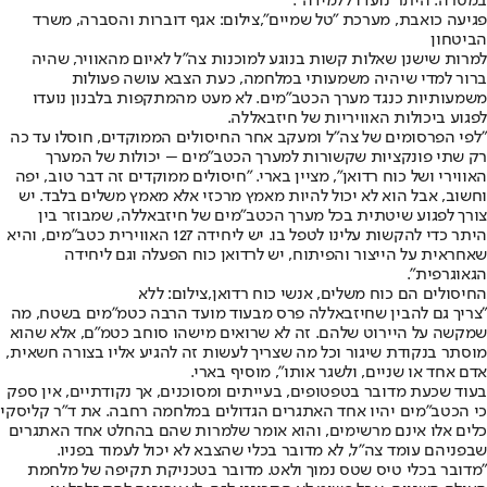
במטרה. היתר נועדו ללמידה".
פגיעה כואבת, מערכת "טל שמיים",צילום: אגף דוברות והסברה, משרד
הביטחון
למרות שישנן שאלות קשות בנוגע למוכנות צה"ל לאיום מהאוויר, שהיה
ברור למדי שיהיה משמעותי במלחמה, כעת הצבא עושה פעולות
משמעותיות כנגד מערך הכטב"מים. לא מעט מהמתקפות בלבנון נועדו
לפגוע ביכולות האוויריות של חיזבאללה.
"לפי הפרסומים של צה"ל ומעקב אחר החיסולים הממוקדים, חוסלו עד כה
רק שתי פונקציות שקשורות למערך הכטב"מים – יכולות של המערך
האווירי ושל כוח רדואן", מציין בארי. "חיסולים ממוקדים זה דבר טוב, יפה
וחשוב, אבל הוא לא יכול להיות מאמץ מרכזי אלא מאמץ משלים בלבד. יש
צורך לפגוע שיטתית בכל מערך הכטב"מים של חיזבאללה, שמבוזר בין
היתר כדי להקשות עלינו לטפל בו. יש ליחידה 127 האווירית כטב"מים, והיא
שאחראית על הייצור והפיתוח, יש לרדואן כוח הפעלה וגם ליחידה
הגאוגרפית".
החיסולים הם כוח משלים, אנשי כוח רדואן,צילום: ללא
"צריך גם להבין שחיזבאללה פרס מבעוד מועד הרבה כטמ"מים בשטח, מה
שמקשה על היירוט שלהם. זה לא שרואים מישהו סוחב כטמ"ם, אלא שהוא
מוסתר בנקודת שיגור וכל מה שצריך לעשות זה להגיע אליו בצורה חשאית,
אדם אחד או שניים, ולשגר אותו", מוסיף בארי.
בעוד שכעת מדובר בטפטופים, בעייתים ומסוכנים, אך נקודתיים, אין ספק
כי הכטב"מים יהיו אחד האתגרים הגדולים במלחמה רחבה. את ד"ר קליסקי
כלים אלו אינם מרשימים, והוא אומר שלמרות שהם בהחלט אחד האתגרים
שבפניהם עומד צה"ל, לא מדובר בכלי שהצבא לא יכול לעמוד בפניו.
"מדובר בכלי טיס שטס נמוך ולאט. מדובר בטכניקת תקיפה של מלחמת