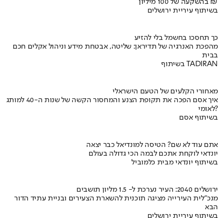
בהשקעה של 100 מיליון ₪
בשיתוף עיריית ירושלים
כך תחסכו בחשמל בלי להזיע
מהפכת האנרגיה של תדיראן: שליטה, אבטחת מידע וניהול אקלים חכם
בבית
בשיתוף TADIRAN
מאחורי הקלעים של הטעם הישראלי
איך אסם הפכה את תקופת הצנע והמחסור הקשה של שנות ה-40 למותג
לאומי?
בשיתוף אסם
אתם עוד לא שם? הטיסה למונדיאל כבר יצאה
יונדאי לוקחת אתכם לבמה הכי גדולה בעולם
בשיתוף יונדאי מבית כלמוביל
ירושלים 2040: העיר נערכת ל- 1.5 מליון תושבים
מנכ"לית העירייה מציגה תוכנית להשארת הצעירים ובניית עתיד הדור
הבא
בשיתוף עיריית ירושלים