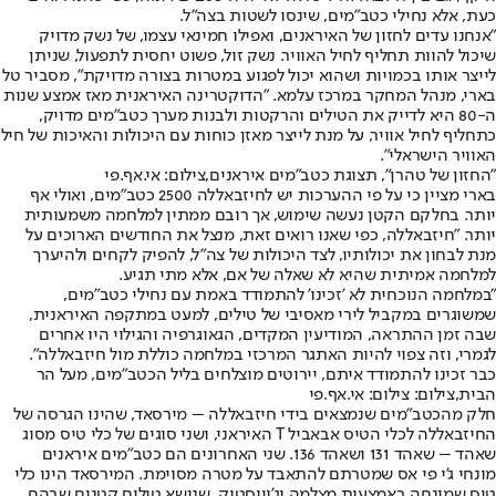
כעת, אלא נחילי כטב"מים, שינסו לשטות בצה"ל.
"אנחנו עדים לחזון של האיראנים, ואפילו חמינאי עצמו, של נשק מדויק
שיכול להוות תחליף לחיל האוויר. נשק זול, פשוט יחסית לתפעול, שניתן
לייצר אותו בכמויות ושהוא יכול לפגוע במטרות בצורה מדויקת", מסביר טל
בארי, מנהל המחקר במרכז עלמא. "הדוקטרינה האיראנית מאז אמצע שנות
ה-80 היא לדייק את הטילים והרקטות ולבנות מערך כטב"מים מדויק,
כתחליף לחיל אוויר, על מנת לייצר מאזן כוחות עם היכולות והאיכות של חיל
האוויר הישראלי".
"החזון של טהרן", תצוגת כטב"מים איראנים,צילום: אי.אף.פי
בארי מציין כי על פי ההערכות יש לחיזבאללה 2500 כטב"מים, ואולי אף
יותר. בחלקם הקטן נעשה שימוש, אך רובם ממתין למלחמה משמעותית
יותר. "חיזבאללה, כפי שאנו רואים זאת, מנצל את החודשים הארוכים על
מנת לבחון את יכולותיו, לצד היכולות של צה"ל, להפיק לקחים ולהיערך
למלחמה אמיתית שהיא לא שאלה של אם, אלא מתי תגיע.
"במלחמה הנוכחית לא 'זכינו' להתמודד באמת עם נחילי כטב"מים,
שמשוגרים במקביל לירי מאסיבי של טילים, למעט במתקפה האיראנית,
שבה זמן ההתראה, המודיעין המקדים, הגאוגרפיה והגילוי היו אחרים
לגמרי, וזה צפוי להיות האתגר המרכזי במלחמה כוללת מול חיזבאללה".
כבר זכינו להתמודד איתם, יירוטים מוצלחים בליל הכטב"מים, מעל הר
הבית,צילום: צילום: אי.אף.פי
חלק מהכטב"מים שנמצאים בידי חיזבאללה – מירסאד, שהינו הגרסה של
החיזבאללה לכלי הטיס אבאביל T האיראני, ושני סוגים של כלי טיס מסוג
שאהד – שאהד 131 ושאהד 136. שני האחרונים הם כטב"מים איראנים
מונחי ג'י פי אס שמטרתם להתאבד על מטרה מסוימת. המירסאד הינו כלי
טיס שמונחה באמצעות מצלמה וג'וייסטיק, שנושא טילים קטנים שבהם