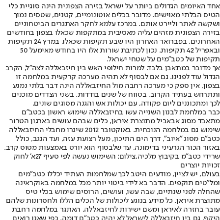
אחד האיומים הגדולים ביותר על ישראל בזירה הצפונית הינה סוגיית כלי
הטיס הבלתי מאוישים. מדובר בכלים אוטונומיים, קטנים, שטסים נמוך
ושקשה לאתר וליירט אותם. במרכז עלמא לחקר האתגרים הביטחוניים
בזירה הצפונית מזהים עליה מאסיבית במתקפות שכאלו בצפון בחודשים
האחרונים. בפברואר האחרון היו שבע תקיפות שכאלו, במרץ 24 תקיפות
ובאפריל 42 תקיפות. נכון לכתיבת שורות אלו היו בחודש מאי
מעל 50
תקיפות של כטב"מים על שטחי ישראל.
אך מדובר במתאבן בלבד. למרות חילופי האש בין חיזבאללה לצה"ל, הקרב
הגדול עוד לפנינו. גם אם לבסוף לא תהיה מערכה קרקעית במלחמה זו
בצפון, אין ספק כי מערכה רחבה מול החיזבאללה הינה דבר בלתי נמנע
ותתרחש בעתיד הקרוב, בטווח של שנים בודדות. בשני הצדדים מוכנים
לכך ומתכוננים ליום פקודה, עם יכולות אש והגנה מסוגים שונים.
כבר במלחמת לבנון השנייה עשו בחיזבאללה שימוש ראשון בכטב"ם
מתאבד מסוג אבאביל מתוצרת איראן, כלים שבהם עושים בארגון הטרור
שימוש גם במלחמה הנוכחית. באוקטובר 2012 שיגרו מחבלי החיזבאללה
כטב"ם מסוג "איוב", דרך הים התיכון, מעל רצועת עזה, ועד הנגב, כולל
באזור הכור הגרעיני בדימונה, עד שלבסוף הוא יורט באמצעות מטוס קרב.
שרידי כטב"מ בקיבוץ מלכיה,צילום: השימוש נעשה לפי סעיף 27א' לחוק
זכויות יוצרים
בעולם, יש לציין, מודעים היטב לכך שמלחמות העתיד יכללו כטב"מים
ומל"טים תוקפים. הדבר בא לידי ביטוי יותר מכל במלחמה באוקראינה
שהחלה לפני שנתיים, שבה עשו, ועושים, הרוסים שימוש בכלי טיס
מתוצרת איראן. כל מידע בנוגע ליכולות של הכלים הללו ולחסרונות שלהם
עובר בחזרה לאיראן ומשם ישירות לחיזבאללה. האתגר במלחמה רחבת
היקף, גם בין חיזבאללה לישראל לא יהיה כטב"ם דומה, כפי שאנו רואים