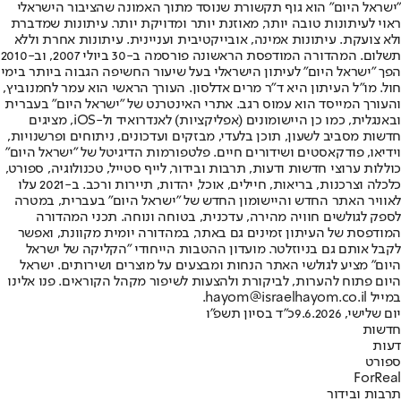
"ישראל היום" הוא גוף תקשורת שנוסד מתוך האמונה שהציבור הישראלי
ראוי לעיתונות טובה יותר, מאוזנת יותר ומדויקת יותר. עיתונות שמדברת
ולא צועקת. עיתונות אמינה, אובייקטיבית ועניינית. עיתונות אחרת וללא
תשלום. המהדורה המודפסת הראשונה פורסמה ב-30 ביולי 2007, וב-2010
הפך "ישראל היום" לעיתון הישראלי בעל שיעור החשיפה הגבוה ביותר בימי
חול. מו"ל העיתון היא ד"ר מרים אדלסון. העורך הראשי הוא עמר לחמנוביץ,
והעורך המייסד הוא עמוס רגב. אתרי האינטרנט של "ישראל היום" בעברית
ובאנגלית, כמו כן היישומונים (אפליקציות) לאנדרואיד ול-iOS, מציגים
חדשות מסביב לשעון, תוכן בלעדי, מבזקים ועדכונים, ניתוחים ופרשנויות,
וידיאו, פודקאסטים ושידורים חיים. פלטפורמות הדיגיטל של "ישראל היום"
כוללות ערוצי חדשות ודעות, תרבות ובידור, לייף סטייל, טכנולוגיה, ספורט,
כלכלה וצרכנות, בריאות, חיילים, אוכל, יהדות, תיירות ורכב. ב-2021 עלו
לאוויר האתר החדש והיישומון החדש של "ישראל היום" בעברית, במטרה
לספק לגולשים חוויה מהירה, עדכנית, בטוחה ונוחה. תכני המהדורה
המודפסת של העיתון זמינים גם באתר, במהדורה יומית מקוונת, ואפשר
לקבל אותם גם בניוזלטר. מועדון ההטבות הייחודי "הקליקה של ישראל
היום" מציע לגולשי האתר הנחות ומבצעים על מוצרים ושירותים. ישראל
היום פתוח להערות, לביקורת ולהצעות לשיפור מקהל הקוראים. פנו אלינו
במייל hayom@israelhayom.co.il.
יום שלישי, 9.6.2026
כ"ד בסיון תשפ"ו
חדשות
דעות
ספורט
ForReal
תרבות ובידור