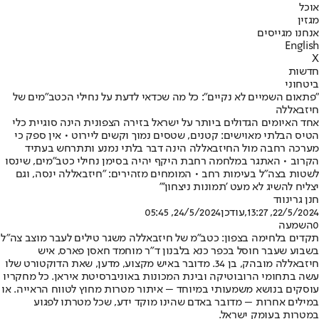
אוכל
מגזין
אנחנו מגייסים
English
X
חדשות
ביטחוני
״פתאום השמיים לא נקיים״: כל מה שכדאי לדעת על נחילי הכטב״מים של
חיזבאללה
אחד האיומים הגדולים ביותר על ישראל בזירה הצפונית הינה סוגיית כלי
הטיס הבלתי מאוישים: קטנים, שטסים נמוך וקשים ליירוט • אין ספק כי
מערכה רחבה מול החיזבאללה הינה דבר בלתי נמנע ותתרחש בעתיד
הקרוב • האתגר במלחמה רחבת היקף יהיה בסימן נחילי כטב"מים, שינסו
לשטות בצה"ל בעימות רחב • המומחים מזהירים: "חיזבאללה ינסה, וגם
יצליח להשיג לא מעט 'תמונות ניצחון'"
חנן גרינווד
22/5/2024, 13:27
,עודכן
24/5/2024, 05:45
0
השמעה
תקדים בלחימה בצפון: כטב"מ של חיזבאללה משגר טילים לעבר מוצב צה"ל
בשבוע שעבר חוסל בכפר כנא בלבנון ד"ר מוחמד חאסן פארס, איש
חיזבאללה מובהק, בן 34. מדובר באיש מקצוע, מדען, שאת הדוקטורט שלו
עשה בתחומי הרובוטיקה ובינת המכונות באוניברסיטת איראן. כל מחקריו
עוסקים בנושא משמעותי במיוחד – איתור מטרות מחוץ לטווח הראייה. או
במילים אחרות – מדובר באדם שהינו מוקד ידע, שכל מטרתו לפגוע
במטרות בעומק ישראל.