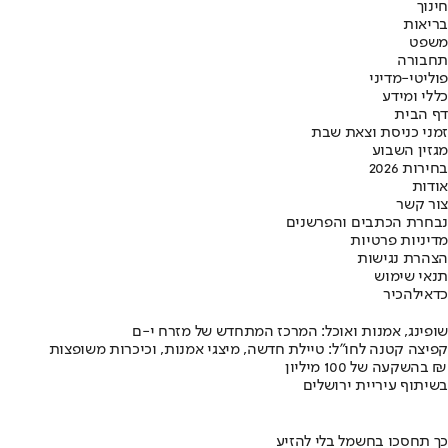
חינוך
בריאות
משפט
תחבורה
פוליטי-מדיני
כללי ומידע
דף הבית
זמני כניסת וצאת שבת
מגזין השבוע
בחירות 2026
אודות
צור קשר
נבחרת הכתבים והפרשנים
מדיניות פרטיות
הצהרת נגישות
תנאי שימוש
כדאי
להכיר
שופינג, אמנות ואוכל: המרכז המתחדש של מזרח י-ם
קפיצה קטנה לחו"ל: טיילת חדשה, מיצגי אמנות, וכיכרות משופצות
בהשקעה של 100 מיליון ₪
בשיתוף עיריית ירושלים
כך תחסכו בחשמל בלי להזיע