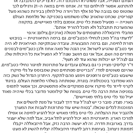
העולם השנייה, אבל פשוט לא התכוננו לזה. לא צריכים להתבלבל או
להתרגש, אפשר להילחם נגד זה. אנחנו חיים במאה ה-21 ורגילים לכך
שמטוס טס בגובה של 50 אלף רגל ויורה טיל לחלון בבירות כשהוא מעל
קפריסין. שכחנו שהאויב שלנו משתמש בטכניקה של מלחמת העולם
השנייה – מפעיל מאות כלי טיס, אומנם בלתי מאויישים, בתקווה
שהמערכת תתבלבל ולא תוכל להוריד אותם".
מחבלי חיזבאללה מתצפתים על מטולה (ארכיון),צילום: אי.פי
"לדעתי צה"ל מוכן לנחילי הכטב"מים, גם ברמה התיאורטית – בגיבוש
תורת לחימה, וגם ברמה המבצעית. עובדה שבתקיפה האיראנית לא היה
אף כטב"ם שהגיע לישראל. אין הגנה של מאה אחוז ולכן כטב"מים לבנונים
חודרים פה ושם, אבל אני גם חושב שצה"ל לא הפעיל את כל היכולות שלו.
גם לצה"ל יש יכולות שהוא עוד לא חשף".
ד"ר קליסקי מציין כי גם בעולם עובדים על פתרונות למיגור נחילי כטב"מים,
שהינם פשוטים למדי. "הבריטים מפתחים נשק שמבוסס על גלי מיקרו
שישבש כטב"מים ורחפנים וימנע מהם לתקוף. היתרון הגדול של נשק כזה
הוא שמדובר בטכנולוגיה בוגרת, שפותחה בשלהי מלחמת העולם. בניגוד
לקרני לייזר גלי מיקרו אינם ממוקדים אלא מתפשטים, וכך אפשר לתפוס
במניפה אחת הרבה כלי טיס. בטווח של קילומטר מדובר בכלי שיהיה מאוד
יעיל נגד כלי טיס בלתי מאויישים".
בארי, מצדו, סובר כי יש לצה"ל עוד דרך לעבור על מנת להשלים את
המוכנות לכלים שכאלו. "בטוח שיש עוד פתרונות לעבות את המערך
ולהגביר את ההצלחה. כלי טיס בלתי מאויש יכול להגיע לחיפה או אפילו
למרכז הארץ. תיאורטית הוא יכול להגיע לתל אביב, אבל למה שלא יעצור
בדרך, בארובות חדרה. זה לא יעשה הרבה נזק, אבל חיזבאללה יקבלו
'תמונת ניצחון'. בעימות רחב לדעתי חיזבאללה יצליח להשיג לא מעט