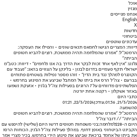
אוכל
מגזין
אנחנו מגייסים
English
X
חדשות
ביטחוני
עדכונים שוטפים
דיווח: המצרים הגישו לחמאס תנאים שונים - והפילו את העסקה;
הרמטכ"ל: "אמרנו שהמלחמה תהיה ממושכת, רוצים להביא חטופים
הביתה"
גלנט: "אין לאף אחד זכות לבקר את הדרך בה אנו נלחמים" • דיווח: כטב"מ
ישראלי תקף פעמיים בדרום לבנון • בלינקן על הצווים בהאג: "נעבוד עם
הקונגרס למהלך נגד בית הדין" • זוהו מספר נפילות בשטחים פתוחים
בברעם • צה"ל הרס את ביתו של המחבל שביצע את הפיגוע בחרמש •
הפלשתינים מדווחים על 7 הרוגים בפעילות צה"ל בג'נין • אזעקת נשמעו
באזור אשקלון - רקטה אחת יורטה
כתבי היום
21/5/2024, 01:36
,עודכן
22/5/2024, 01:21
0
השמעה
הרמטכ"ל: "אמרנו שהמלחמה תהיה ממושכת, רוצים להביא חטופים
הביתה" // דובר צה"ל
היום ה-228
למלחמה:
בני משפחות חטופים דרשו היום (שלישי) להיפגש עם
הקבינט הביטחוני באופן דחוף. במהלך פעילות צה"ל הג'נין, הכוחות הרסו
את ביתו של אחמד ברכאת שביצע את פיגוע הירי בחרמש. בכיר מצרי אמר