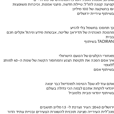
שופינג, אמנות ואוכל: המרכז המתחדש של מזרח י-ם
קפיצה קטנה לחו"ל: טיילת חדשה, מיצגי אמנות, וכיכרות משופצות
בהשקעה של 100 מיליון ₪
בשיתוף עיריית ירושלים
כך תחסכו בחשמל בלי להזיע
מהפכת האנרגיה של תדיראן: שליטה, אבטחת מידע וניהול אקלים חכם
בבית
בשיתוף TADIRAN
מאחורי הקלעים של הטעם הישראלי
איך אסם הפכה את תקופת הצנע והמחסור הקשה של שנות ה-40 למותג
לאומי?
בשיתוף אסם
אתם עוד לא שם? הטיסה למונדיאל כבר יצאה
יונדאי לוקחת אתכם לבמה הכי גדולה בעולם
בשיתוף יונדאי מבית כלמוביל
ירושלים 2040: העיר נערכת ל- 1.5 מליון תושבים
מנכ"לית העירייה מציגה תוכנית להשארת הצעירים ובניית עתיד הדור