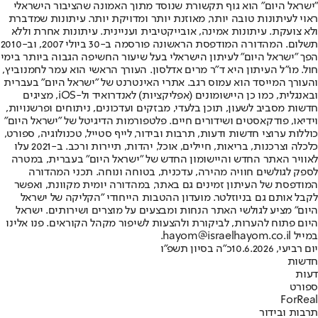
"ישראל היום" הוא גוף תקשורת שנוסד מתוך האמונה שהציבור הישראלי
ראוי לעיתונות טובה יותר, מאוזנת יותר ומדויקת יותר. עיתונות שמדברת
ולא צועקת. עיתונות אמינה, אובייקטיבית ועניינית. עיתונות אחרת וללא
תשלום. המהדורה המודפסת הראשונה פורסמה ב-30 ביולי 2007, וב-2010
הפך "ישראל היום" לעיתון הישראלי בעל שיעור החשיפה הגבוה ביותר בימי
חול. מו"ל העיתון היא ד"ר מרים אדלסון. העורך הראשי הוא עמר לחמנוביץ,
והעורך המייסד הוא עמוס רגב. אתרי האינטרנט של "ישראל היום" בעברית
ובאנגלית, כמו כן היישומונים (אפליקציות) לאנדרואיד ול-iOS, מציגים
חדשות מסביב לשעון, תוכן בלעדי, מבזקים ועדכונים, ניתוחים ופרשנויות,
וידיאו, פודקאסטים ושידורים חיים. פלטפורמות הדיגיטל של "ישראל היום"
כוללות ערוצי חדשות ודעות, תרבות ובידור, לייף סטייל, טכנולוגיה, ספורט,
כלכלה וצרכנות, בריאות, חיילים, אוכל, יהדות, תיירות ורכב. ב-2021 עלו
לאוויר האתר החדש והיישומון החדש של "ישראל היום" בעברית, במטרה
לספק לגולשים חוויה מהירה, עדכנית, בטוחה ונוחה. תכני המהדורה
המודפסת של העיתון זמינים גם באתר, במהדורה יומית מקוונת, ואפשר
לקבל אותם גם בניוזלטר. מועדון ההטבות הייחודי "הקליקה של ישראל
היום" מציע לגולשי האתר הנחות ומבצעים על מוצרים ושירותים. ישראל
היום פתוח להערות, לביקורת ולהצעות לשיפור מקהל הקוראים. פנו אלינו
במייל hayom@israelhayom.co.il.
יום רביעי, 10.6.2026
כ"ה בסיון תשפ"ו
חדשות
דעות
ספורט
ForReal
תרבות ובידור