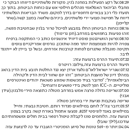
08:29:
על רקע הפעילות במחנה ג'נין, מקורות פלשתיניים דיווחו הבוקר כי
מחבלי הג'יהאד האסלאמי מנהלים חילופי אש עם כוחות הביטחון. בתוך כך,
תועדו כלי רכב צבאיים ודחפורים בדרך למקום. משרד הבריאות הפלשתיני
דיווח על חמישה פצועי ירי פלשתינים, ביניהם שלושה במצב קשה.
(שחר
קליימן)
08:16:
כוחות הביטחון החלו במבצע לסיכול טרור בג'נין שבחטיבת מנשה,
זוהו פגיעות בחמושים במרחב.
(חנן גרינווד)
08:10:
פרשן הוושינגטון פוסט דיוויד אינשגיוס כותב כי המתקפה ברפיח
צפויה להיות מצומצמת יותר ממה שתוכנן. גורמים אמריקניים צופים
תקיפה מוגבלת שתגרום לפחות קורבנות אזרחים, ובשל כך ביידן לא ייתנגד
לדבר.
07:22:
תיעוד ההרס ברצועת עזה:
תיעוד ההרס ברצועת עזה,צילום: רויטרס
07:12:
שגריר ישראל לאו״ם גלעד ארדן יצא נגד החלטת תובע בית הדין בהאג
במהלך דיון של מועצת הביטחון: "זהו יום שחור לבית הדין ולקהילה
הבינלאומית״; ״מדובר בציד מכשפות שמונע משנאת יהודים ואינטרסים
פוליטיים. ה-ICC הפך לנשק בידי פושעים ורוצחים״.
07:00:
שריפה גדולה פרצה אמש במרחב מטולה כתוצאה מירי מלבנון.
(עידן
אבני)
שריפה בעקבות פגיעת ירי במרחב מטולה
05:57:
דובר צה"ל: לוחם במילואים מגדוד רותם, חטיבת גבעתי, וחייל
במילואים באגד לוגיסטי 8237, נפצעו אתמול באורח קשה בקרב בצפון
רצועת עזה. הלוחמים פונו לקבלת טיפול רפואי בבית חולים ומשפחותיהם
עודכנו.
(לילך שובל)
04:04:
יותר מ-569 טונות של סיוע הומניטרי הועברו עד כה לרצועת עזה