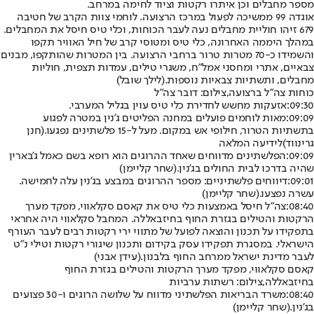
מספר מחבלים וכן איתרו רקטות וציוד לחימה במרחב.
אוגדה 99 ממשיכה לפעול במרכז הרצועה. לוחמי צוות הקרב של חטיבה
679 זיהו חוליית מחבלים נעה לעבר הכוחות, וכלי טיס חיסל את המחבלים.
במהלך היממה האחרונה, כלי טיס ומטוסי קרב של חיל האוויר תקפו
והשמידו כ-70 מטרות טרור ברחבי הרצועה. בין המטרות שהותקפו, מבנים
צבאיים, אתרי ומחסני אמל"ח, משגרי טילים, עמדות תצפית, חוליות
מחבלים, ותשתיות צבאיות נוספות.
(לילך שובל)
כוחות צה"ל ברצועה,צילום: דובר צה"ל
09:30:
אזעקות מחשש לחדירת כלי טיס עוין בגליל המערבי.
09:09:
מאות לוחמים פועלים במחנה הפליטים ג'נין במטרה לפגוע
בתשתיות הטרור, חילופי אש במקום. מעל ל-15 פלשתינים נפגעו.
(חנן
גרינווד)
לידיעה המלאה
09:09:
הפלשתינים מדווחים שאחד ההרוגים הוא רופא בשם כאמל ג'בארין
שהיה בדרכו לבית החולים בג'נין.
(שחר קליימן)
09:01:
דיווחים פלשתיניים: מספר ההרוגים במבצע בג'נין עלה לחמישה.
עשרה נפצעו.
(שחר קליימן)
08:40:
צה"ל חיסל באמצעות כלי טיס את קאסם סקלאווי, מפקד מערך
הרקטות והטילים בגזרת החוף בחיזבאללה. המחבל סקלאווי היה אחראי
בתפקידו על תכנון והוצאה לפועל של מתווי ירי רקטות רבים לעבר העורף
הישראלי. במסגרת תפקידו עסק בקידום ותכנון שיגורי רקטות וטילי נ"ט
לעבר מדינת ישראל ממרחב החוף בלבנון.
(עידן אבני)
קאסם סקלאווי, מפקד מערך הרקטות והטילים בגזרת החוף
בחיזבאללה,צילום: רשתות ערביות
08:40:
משרד הבריאות הפלשתיני מדווח על שלושה הרוגים ו-30 פצועים
בג'נין.
(שחר קליימן)