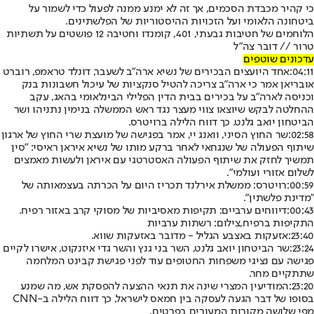
כי קהיר מכבדת הסכמים, אך זה לא ימנע ממנה לפעול כדי לשמור על
ביטחונה הלאומי ועל הזכויות ההיסטוריות של הפלשתינים.
הלוחמים של חטיבות גבעתי, 401, קומנדו וחטיבה 12 פושטים על תשתיות
טרור // דובר צה"ל
עדכונים שוטפים
04:11:
אחד היועצים הבכירים של נשיא ארה"ב לשעבר, דונלד טראמפ, רוברט
אובריאן אמר כי ארה"ב צריכה להטיל סנקציות של עיכול חשבונות בנק
וכניסה לארה"ב על בכירים בבית הדין הפלילי הבינלאומי בהאג, עקב
ההחלטה לבקש שיוצאו צווי מעצר נגד ראש הממשלה בנימין נתניהו ושר
הביטחון יואב גלנט. כך דווח הלילה ברויטרס.
02:58:
שר החוץ הסיני, וואנג יי, אמר בפגישה של מועצת שרי החוץ של ארגון
שיתוף הפעולה של שנגחאי לאחר ברקע מותו של נשיא איראן ראיסי: "סין
תמשיך לחזק את שיתוף הפעולה האסטרטגי עם איראן ולעשות מאמצים
לשלום אזורי ועולמי".
00:59:
רויטרס: ממשלת אירלנד תכריז היום על הכרתה בעצמאותה של
"מדינת פלשתין".
00:43:
דיווחים ערביים: תקיפות מאסיביות של מסוקי קרב באזור רפיח.
התקיפות ברפיח,צילום: רשתות ערביות
23:40:
אזעקות באצבע הגליל - מדובר באזעקות שווא.
23:24:
שר הביטחון יואב גלנט, השר בני גנץ והשר גדי איזנקוט, אישרו לקיים
פגישה עם נציגי משפחות החטופים עוד לפני פגישת קבינט המלחמה
שתתקיים מחר.
23:20:
המודיעין המצרי שינה את תנאי ההצעה להפסקת אש, מה שמנע
בסופו של דבר הגעה לעסקה בין חמאס לישראל, כך דווח הלילה ב-CNN
מפי שלושה מקורות המעורים בפרטים.