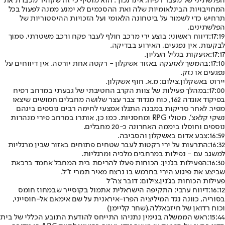
הפלשתיני של מעבר רפיח, אינו נכון". הוא מוסיף כי זה שקהיר מכבדת את
המחויבויות הבינלאומיות שלה ואת ההסכמים לא ימנע ממנה לפעול בכל
תרחיש כדי לשמור על ביטחונה הלאומי ועל הזכויות ההיסטוריות של
הפלשתינים.
17:19:
דיווח ראשוני: בוצע ירי מרכב חולף לעבר פקח ורכב משטרתי, סמוך
לבקעות. אין נפגעים, האירוע בבדיקה.
17:17:
אזעקות בגליל העליון.
17:10:
בהמשך לאזעקה באזור אשקלון - רקטה אחת יורטה. אין דיווחים על
נפגעים או נזק.
יירוט באשקלון,צילום: מ.א. חוף אשקלון.
17:00:
במהלך פעילות של צוות הקרב החטיבתי של גבעתי במרחב רפיח
בפיקוד אוגדה 162, כוח מגדוד צבר עצר שלושה מחבלים חמושים שיצאו
מפיר. לאחר סריקות במבנה התגלו אמצעי לחימה רבים נוספים בינהם
נשקי קלאצ׳, מטולי RPG ומחסניות. כמו כן, אותרו במרחב פירי מנהרות
נוספים וחוסלו ביממה האחרונה כ-20 מחבלים.
16:59:
צבע אדום באשקלון והסביבה.
16:32:
התרעות על ירי רקטות לעבר שטחים פתוחים באזור שבין מרגליות
למשגב עם - נפילות במרחבים מלכיה ומרגליות.
16:30:
הפעילות בג'נין: הכוחות פעלו להריסת בית המחבל אחמד ברכאת
שביצע את פיגוע הירי בחרמש בו נרצח מאיר תמרי ז"ל.
פעילות הכוחות בג'נין,צילום: דובר צה"ל
16:12:
דיווח ערבי: התקיפה הישראלית אתמול בקוסייר שבמחוז חומס
בסוריה, כוונה נגד המיליציה הפרו-איראנית על שם אימאם אל-חוסייני,
וכוח רדואן של חיזבאללה.
(שחר קליימן)
15:44:
ראש הממשלה בנימין נתניהו התייחס להודעת התובע הכללי של בית