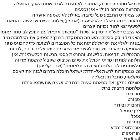
ישראל ממרחב סוריה, המטרה לא חצתה לעבר שטח הארץ. הופעלה
התרעה במרחב הגולן - אין נפגעים.
22:58:
יירוט התבצע מעל עקבה. באילת לא נשמעה אזעקה.
תיעוד: יירוט באילת ללא אזעקה (ארכיון),צילום: השימוש נעשה בהתאם
לסעיף 27א לחוק זכויות יוצרים
22:43:
בכיר אש"ף חוסיין א-שייח': "נפגשתי אתמול עם היועץ לביטחון לאומי
האמריקני ג'ק סאליבן. השיחה התמקדה בצורך להפסיק את המלחמה מיד
בעזה ולאלץ את ישראל לפתוח את כל המעברים לרצועה כדי להכניס מזון
ואספקה רפואית. יש צורך לעצור את הצעדים הישראליים בגדה, לרבות
התנחלות, תקיפות, פלישות, והחרמת כספי הרשות הפלשתינית. אין
חלופה לפתרון מדיני הכולל את סיום הכיבוש שיוביל להקמת מדינה
פלשתינית לפי הלגיטימציה הבינלאומית".
(שחר קליימן)
22:28:
מקורות לרשת אל-חדת': ישראל חיסלה בדרום לבנון את קאסם
סקלאווי, מחבל חיזבאללה.
טעינו? נתקן! אם מצאתם טעות בכתבה, נשמח שתשתפו אותנו
מלחמת חרבות ברזל
מדורים
ספורט
תרבות ובידור
לייף סטייל
אוכל
תיירות
טכנולוגיה ומדע
הורוסקופ
ForReal