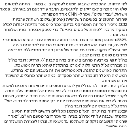
לפי הדיווח, ההסכמה שהביע חמאס לעסקה ב-6 במאי - הייתה לתנאים
שלא היו מוכרים לאמריקנים ולקטארים. הדבר עורר זעם רב בארה"ב, קטאר
וישראל. "עבדו עלינו", אמר ל-CNN אחד המקורות.
שחרור החטופים בפעימה השלישית (ארכיון),צילום: רשתות ערביות
22:32:
מזכיר המדינה האמריקני בלינקן אמר כי מספר מדינות יכולות למלא
תפקיד מרכזי, "לפחות על בסיס ביניים", כדי לספק אבטחה בעזה שלאחר
המלחמה.
.22:29:
הפנטגון אמר כי נוצרו נתיבי תנועה חדשים עבור הסיוע ההומניטרי
לרצועה, וכי כעת הוא מועבר ישירות מאזורי הכינוס למחסנים בעזה.
20:02:
צה"ל תקף שורת יעדי טרור של ארגון הטרור חיזבאללה בארבעה
מרחבים שונים בדרום לבנון.
צה"ל תקף בארבעה מרחבים שונים בדרום לבנון // קרדיט: דובר צה"ל
20:31:
הרמטכ״ל הרצי הלוי: "אמרנו בהתחלה שהיא תהיה ממושכת.
התחפרו כאן שנים להגנה, ולא מפרקים את זה בשבוע וגם לא בחודש.
המשימה היא להרוג כמה שיותר מפקדים, כמה שיותר מחבלים, להשמיד
את התשתיות.
הלחץ הזה, יעזור לנו גם ללחוץ להביא חטופים חיים ואנחנו מוכנים לעשות
גם מבצעים מסוכנים ומסובכים כדי להביא גופות של חטופים שלנו חזרה
לקבר ישראל. אנחנו רוצים להביא את החטופים שלנו חיים הביתה, ואנחנו
רוצים להביא את החטופים שלצערנו אינם בין החיים חזרה לקבר ישראל".
הרמטכ"ל בג'באליה,צילום: דובר צה"ל
20:29:
דיווח ברויטרס: האו"ם מתכנן מסלולים חדשים לחלוקת הסיוע
מהמזח שנבנה על ידי ארה"ב בעזה. כך אמר דובר מטעם האו״ם, ״לאחר
שהמוני תושבים נזקקים השתלטו על משאיות, וגרמו לעצירת המשלוחים
ביום שלישי״.