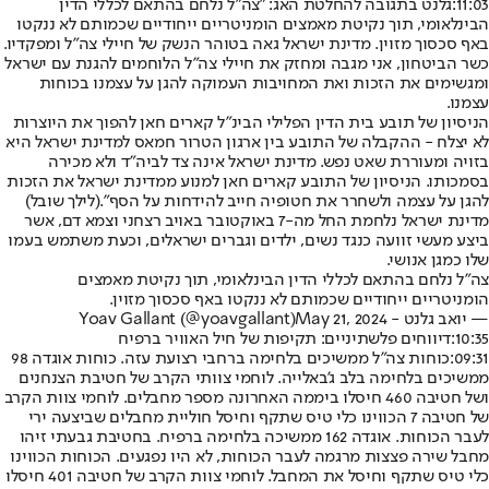
11:03:
גלנט בתגובה להחלטת האג: "צה״ל נלחם בהתאם לכללי הדין
הבינלאומי, תוך נקיטת מאמצים הומניטריים ייחודיים שכמותם לא ננקטו
באף סכסוך מזוין. מדינת ישראל גאה בטוהר הנשק של חיילי צה״ל ומפקדיו.
כשר הביטחון, אני מגבה ומחזק את חיילי צה״ל הלוחמים להגנת עם ישראל
ומגשימים את הזכות ואת המחויבות העמוקה להגן על עצמנו בכוחות
עצמנו.
הניסיון של תובע בית הדין הפלילי הבינ"ל קארים חאן להפוך את היוצרות
לא יצלח - ההקבלה של התובע בין ארגון הטרור חמאס למדינת ישראל היא
בזויה ומעוררת שאט נפש. מדינת ישראל אינה צד לביה"ד ולא מכירה
בסמכותו. הניסיון של התובע קארים חאן למנוע ממדינת ישראל את הזכות
להגן על עצמה ולשחרר את חטופיה חייב להידחות על הסף".
(לילך שובל)
מדינת ישראל נלחמת החל מה-7 באוקטובר באויב רצחני וצמא דם, אשר
ביצע מעשי זוועה כנגד נשים, ילדים וגברים ישראלים, וכעת משתמש בעמו
שלו כמגן אנושי.
צה״ל נלחם בהתאם לכללי הדין הבינלאומי, תוך נקיטת מאמצים
הומניטריים ייחודיים שכמותם לא ננקטו באף סכסוך מזוין.
— יואב גלנט - Yoav Gallant (@yoavgallant)
May 21, 2024
10:35:
דיווחים פלשתיניים: תקיפות של חיל האוויר ברפיח
09:31:
כוחות צה"ל ממשיכים בלחימה ברחבי רצועת עזה. כוחות אוגדה 98
ממשיכים בלחימה בלב ג'באלייה. לוחמי צוותי הקרב של חטיבת הצנחנים
ושל חטיבה 460 חיסלו ביממה האחרונה מספר מחבלים. לוחמי צוות הקרב
של חטיבה 7 הכווינו כלי טיס שתקף וחיסל חוליית מחבלים שביצעה ירי
לעבר הכוחות. אוגדה 162 ממשיכה בלחימה ברפיח. בחטיבת גבעתי זיהו
מחבל שירה פצצות מרגמה לעבר הכוחות, לא היו נפגעים. הכוחות הכווינו
כלי טיס שתקף וחיסל את המחבל. לוחמי צוות הקרב של חטיבה 401 חיסלו