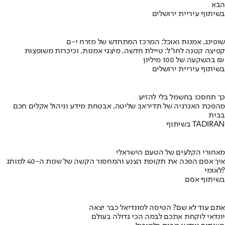
הבא
בשיתוף עיריית ירושלים
שופינג, אמנות ואוכל: המרכז המתחדש של מזרח י-ם
קפיצה קטנה לחו"ל: טיילת חדשה, מיצגי אמנות, וכיכרות משופצות
בהשקעה של 100 מיליון ₪
בשיתוף עיריית ירושלים
כך תחסכו בחשמל בלי להזיע
מהפכת האנרגיה של תדיראן: שליטה, אבטחת מידע וניהול אקלים חכם
בבית
בשיתוף TADIRAN
מאחורי הקלעים של הטעם הישראלי
איך אסם הפכה את תקופת הצנע והמחסור הקשה של שנות ה-40 למותג
לאומי?
בשיתוף אסם
אתם עוד לא שם? הטיסה למונדיאל כבר יצאה
יונדאי לוקחת אתכם לבמה הכי גדולה בעולם