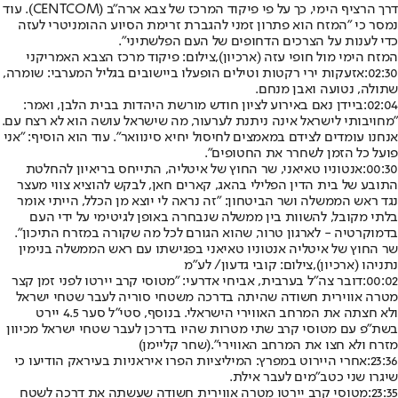
דרך הרציף הימי, כך על פי פיקוד המרכז של צבא ארה"ב (CENTCOM). עוד
נמסר כי "המזח הוא פתרון זמני להגברת זרימת הסיוע ההומניטרי לעזה
כדי לענות על הצרכים הדחופים של העם הפלשתיני".
המזח הימי מול חופי עזה (ארכיון),צילום: פיקוד מרכז הצבא האמריקני
02:30:
אזעקות ירי רקטות וטילים הופעלו ביישובים בגליל המערבי: שומרה,
שתולה, נטועה ואבן מנחם.
02:04:
ביידן נאם באירוע לציון חודש מורשת היהדות בבית הלבן, ואמר:
"מחויבותי לישראל אינה ניתנת לערעור, מה שישראל עושה הוא לא רצח עם.
אנחנו עומדים לצידם במאמצים לחיסול יחיא סינוואר". עוד הוא הוסיף: "אני
פועל כל הזמן לשחרר את החטופים".
00:30:
אנטוניו טאיאני, שר החוץ של איטליה, התייחס בריאיון להחלטת
התובע של בית הדין הפלילי בהאג, קארים חאן, לבקש להוציא צווי מעצר
נגד ראש הממשלה ושר הביטחון: "זה נראה לי יוצא מן הכלל, הייתי אומר
בלתי מקובל, להשוות בין ממשלה שנבחרה באופן לגיטימי על ידי העם
בדמוקרטיה - לארגון טרור, שהוא הגורם לכל מה שקורה במזרח התיכון".
שר החוץ של איטליה אנטוניו טאיאני בפגישתו עם ראש הממשלה בנימין
נתניהו (ארכיון),צילום: קובי גדעון/ לע"מ
00:02:
דובר צה"ל בערבית, אביחי אדרעי: "מטוסי קרב יירטו לפני זמן קצר
מטרה אווירית חשודה שהיתה בדרכה משטחי סוריה לעבר שטחי ישראל
ולא חצתה את המרחב האווירי הישראלי. בנוסף, סטי"ל סער 4.5 יירט
בשת"פ עם מטוסי קרב שתי מטרות שהיו בדרכן לעבר שטחי ישראל מכיוון
מזרח ולא חצו את המרחב האווירי".
(שחר קליימן)
23:36:
אחרי היירוט במפרץ: המיליציות הפרו איראניות בעיראק הודיעו כי
שיגרו שני כטב"מים לעבר אילת.
23:35:
מטוסי קרב יירטו מטרה אווירית חשודה שעשתה את דרכה לשטח