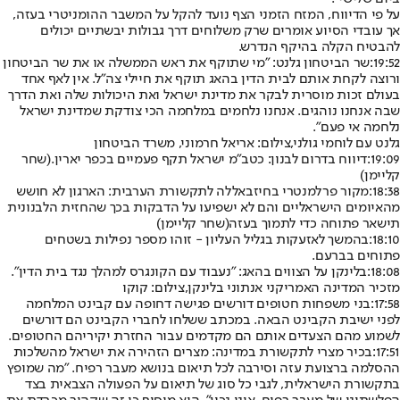
על פי הדיווח, המזח הזמני הצף נועד להקל על המשבר ההומניטרי בעזה,
אך עובדי הסיוע אומרים שרק משלוחים דרך גבולות יבשתיים יכולים
להבטיח הקלה בהיקף הנדרש.
19:52:
שר הביטחון גלנט: "מי שתוקף את ראש הממשלה או את שר הביטחון
ורוצה לקחת אותם לבית הדין בהאג תוקף את חיילי צה"ל. אין לאף אחד
בעולם זכות מוסרית לבקר את מדינת ישראל ואת היכולות שלה ואת הדרך
שבה אנחנו נוהגים. אנחנו נלחמים במלחמה הכי צודקת שמדינת ישראל
נלחמה אי פעם".
גלנט עם לוחמי גולני,צילום: אריאל חרמוני, משרד הביטחון
19:09:
דיווח בדרום לבנון: כטב"מ ישראל תקף פעמיים בכפר יארין.
(שחר
קליימן)
18:38:
מקור פרלמנטרי בחיזבאללה לתקשורת הערבית: הארגון לא חושש
מהאיומים הישראליים והם לא ישפיעו על הדבקות בכך שהחזית הלבנונית
תישאר פתוחה כדי לתמוך בעזה
(שחר קליימן)
18:10:
בהמשך לאזעקות בגליל העליון - זוהו מספר נפילות בשטחים
פתוחים בברעם.
18:08:
בלינקן על הצווים בהאג: "נעבוד עם הקונגרס למהלך נגד בית הדין".
מזכיר המדינה האמריקני אנתוני בלינקן,צילום: קוקו
17:58:
בני משפחות חטופים דורשים פגישה דחופה עם קבינט המלחמה
לפני ישיבת הקבינט הבאה. במכתב ששלחו לחברי הקבינט הם דורשים
לשמוע מהם הצעדים אותם הם מקדמים עבור החזרת יקיריהם החטופים.
17:51:
בכיר מצרי לתקשורת במדינה: מצרים הזהירה את ישראל מהשלכות
ההסלמה ברצועת עזה וסירבה לכל תיאום בנושא מעבר רפיח. "מה שמופץ
בתקשורת הישראלית, לגבי כל סוג של תיאום על הפעולה הצבאית בצד