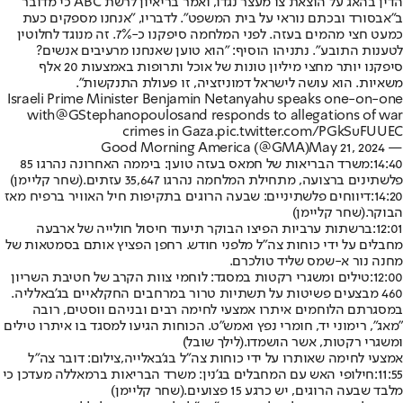
הדין בהאג על הוצאת צו מעצר נגדו, ואמר בריאיון לרשת ABC כי מדובר
ב"אבסורד ובכתם נוראי על בית המשפט". לדבריו, "אנחנו מספקים כעת
כמעט חצי מהמים בעזה. לפני המלחמה סיפקנו כ-7%. זה מנוגד לחלוטין
לטענות התובע". נתניהו הוסיף: "הוא טוען שאנחנו מרעיבים אנשים?
סיפקנו יותר מחצי מיליון טונות של אוכל ותרופות באמצעות 20 אלף
משאיות. הוא עושה לישראל דמוניזציה, זו פעולת התנקשות".
Israeli Prime Minister Benjamin Netanyahu speaks one-on-one
with
@GStephanopoulos
and responds to allegations of war
crimes in Gaza.
pic.twitter.com/PGkSuFUUEC
May 21, 2024
— Good Morning America (@GMA)
14:40:
משרד הבריאות של חמאס בעזה טוען: ביממה האחרונה נהרגו 85
פלשתינים ברצועה, מתחילת המלחמה נהרגו 35,647 עזתים.
(שחר קליימן)
14:20:
דיווחים פלשתיניים: שבעה הרוגים בתקיפות חיל האוויר ברפיח מאז
הבוקר.
(שחר קליימן)
12:01:
ברשתות ערביות הפיצו הבוקר תיעוד חיסול חולייה של ארבעה
מחבלים על ידי כוחות צה"ל מלפני חודש. רחפן הפציץ אותם בסמטאות של
מחנה נור א-שמס שליד טולכרם.
12:00:
טילים ומשגרי רקטות במסגד: לוחמי צוות הקרב של חטיבת השריון
460 מבצעים פשיטות על תשתיות טרור במרחבים החקלאיים בג'באלליה.
במסגרתם הלוחמים איתרו אמצעי לחימה רבים ובניהם ווסטים, רובה
"מאג", רימוני יד, חומרי נפץ ואמש״ט. הכוחות הגיעו למסגד בו איתרו טילים
ומשגרי רקטות, אשר הושמדו.
(לילך שובל)
אמצעי לחימה שאותרו על ידי כוחות צה"ל בג'באלייה,צילום: דובר צה"ל
11:55:
חילופי האש עם המחבלים בג'נין: משרד הבריאות ברמאללה מעדכן כי
מלבד שבעה הרוגים, יש כרגע 15 פצועים.
(שחר קליימן)