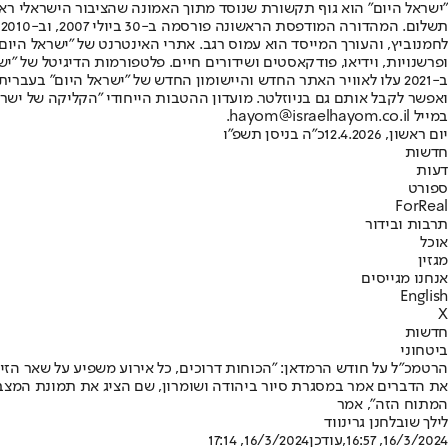
"ישראל היום" הוא גוף תקשורת שנוסד מתוך האמונה שהציבור הישראלי ראוי 
ת
ופרשנויות, וידיאו, פודקאסטים ושידורים חיים. פלטפורמות הדיגיטל של "ישרא
ב-2021 עלו לאוויר האתר החדש והיישומון החדש של "ישראל היום" בע
ואפשר לקבל אותם גם בניוזלטר. מועדון ההטבות הייחודי "הקליקה של ישרא
במייל hayom@israelhayom.co.il.
יום ראשון, 12.4.2026
כ"ה בניסן תשפ"ו
חדשות
דעות
ספורט
ForReal
תרבות ובידור
אוכל
מגזין
אנחנו מגייסים
English
X
חדשות
ביטחוני
הרטמכ"ל על חודש הרמדאן: "הכוחות דרוכים, כל אירוע משפיע על שאר הזי
את הדברים אמר במסגרת סיור ביהודה ושומרון, שם הציג את תמונת המצב
המתוח הזה", אמר
לילך שובל
חנן גרינווד
16/3/2024, 16:57
,עודכן
16/3/2024, 17:14