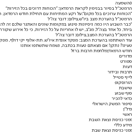
0
השמעה
הרמטכ"ל בסיור בבנימין לקראת הרמדאן: "הכוחות דרוכים בכל הזירות"
"הכוחות ערוכים בכל מקום":
על רקע המתיחות עם תחילת חודש הרמדאן, הרמ
הרמטכ"ל בהערכת מצב ביו"ש,צילום: דובר צה"ל
״כבר השבוע היו כמה ניסיונות פיגוע במקומות שונים והאתגר שלכם זה להצ
ביחד, כל אחד בצה״ל, מג״ב, יש לו אחריות על כל הזירות, כי כל אירוע שקו
הרמטכ"ל בהערכת המצב,צילום: דובר צה"ל
עוד השתתפו בהערכת המצב: מפקד אוגדת איו״ש, תת-אלוף יקי דולף, מפקד ח
טעינו? נתקן! אם מצאתם טעות בכתבה, נשמח שתשתפו אותנו
חודש הרמאדן
מלחמת חרבות ברזל
מדורים
ספורט
דעות
תרבות ובידור
לייף סטייל
הורוסקופ
שישבת
סוף שבוע
כדאי להכיר
סיפור המשק הישראלי
נדל"ן
ראשי
זמני כניסת וצאת השבת
מידע כללי
זמני כניסת וצאת שבת