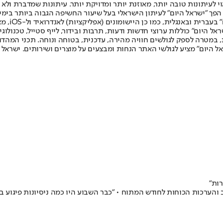
לעיתונות טובה יותר, מאוזנת יותר ומדויקת יותר. עיתונות שמדברת ולא צ
שלום. המהדורה המודפסת הראשונה פורסמה ב-30 ביולי 2007, וב-2010 הפך "ישראל היום" לעיתון הישראלי בעל שי
לחמנוביץ,
ל היום" כוללות ערוצי חדשות ודעות, תרבות ובידור, לייף סטייל, טכנולוגיה
ברית, במטרה לספק לגולשים חוויה מהירה, עדכנית, בטוחה ונוחה. תכני המה
ל היום" מציע לגולשי האתר הנחות ומבצעים על מוצרים ושירותים. ישראל 
רות"
 והערכות הכוחות לחודש המתוח • ״כבר השבוע היו כמה ניסיונות פיגוע