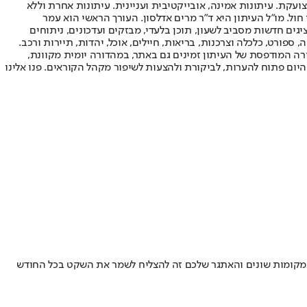
ועקת. עיתונות אמינה, אובייקטיבית ועניינית. עיתונות אחרת וללא
עור החשיפה הגבוה ביותר בימי חול. מו"ל העיתון היא ד"ר מרים אדלסון. העורך הראשי הוא עמר
 והעורך המייסד הוא עמוס רגב. אתרי האינטרנט של "ישראל היום" בעברית ובאנגלית, כמו כן היישומונים (אפליקציות) לאנדרואיד ול-iOS, מציגים חדשות מסביב לשעון, תוכן בלעדי, מבזקים ועדכונים, ניתוחים
, ספורט, כלכלה וצרכנות, בריאות, חיילים, אוכל, יהדות, תיירות ורכב.
דורה המודפסת של העיתון זמינים גם באתר, במהדורה יומית מקוונת,
היום פתוח להערות, לביקורת ולהצעות לשיפור מקהל הקוראים. פנו אלינו
 במקומות שונים והאתגר שלכם זה להצליח לשמר את השקט בכל החודש