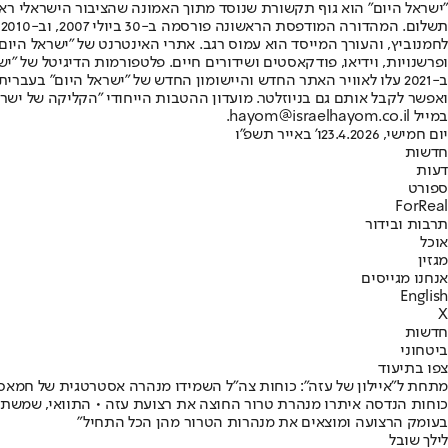
"ישראל היום" הוא גוף תקשורת שנוסד מתוך האמונה שהציבור הישראלי ראוי 
ת
ופרשנויות, וידיאו, פודקאסטים ושידורים חיים. פלטפורמות הדיגיטל של "ישרא
ב-2021 עלו לאוויר האתר החדש והיישומון החדש של "ישראל היום" בע
ואפשר לקבל אותם גם בניוזלטר. מועדון ההטבות הייחודי "הקליקה של ישרא
במייל hayom@israelhayom.co.il.
יום חמישי, 23.4.2026
ו' באייר תשפ"ו
חדשות
דעות
ספורט
ForReal
תרבות ובידור
אוכל
מגזין
אנחנו מגייסים
English
X
חדשות
ביטחוני
צפו בתיעוד
מתחת ל"איילון של עזה": כוחות צה"ל השמידו מנהרה אסטרטגית של חמאס
בעומק הרצועה ומוצאים את מנהרות הטרור מהן הכל התחיל"
לילך שובל