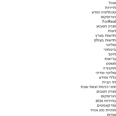
אוכל
תיירות
טכנולוגיה ומדע
הורוסקופ
ForReal
מגזין השבוע
דעות
חדשות בארץ
חדשות בעולם
פוליטי
ביטחוני
חינוך
בריאות
משפט
תחבורה
פוליטי-מדיני
כללי ומידע
דף הבית
זמני כניסת וצאת שבת
מגזין השבוע
הורוסקופ
בחירות 2026
פודקאסטים
תחזית מזג אוויר
אודות