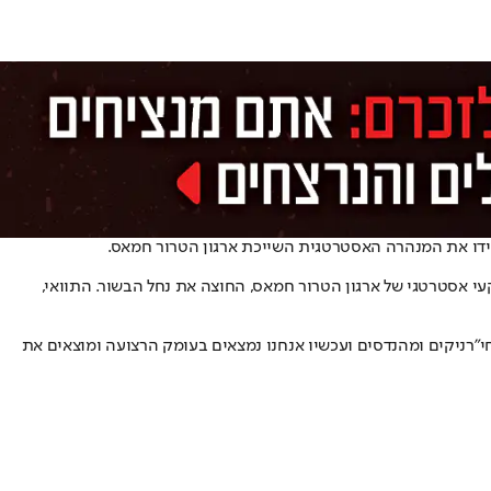
קרב החטיבתי 646 בשיתוף כוחות יהל״ם ולוחמי ההנדסה של אוגדה 99 השמידו תוואי תת קרקעי אסטרטגי של ארגון הטרור חמאס, החוצה את נחל הבשור. התוואי,
י חי"ר עם חי"רניקים ומהנדסים ועכשיו אנחנו נמצאים בעומק הרצועה ומוצאים את