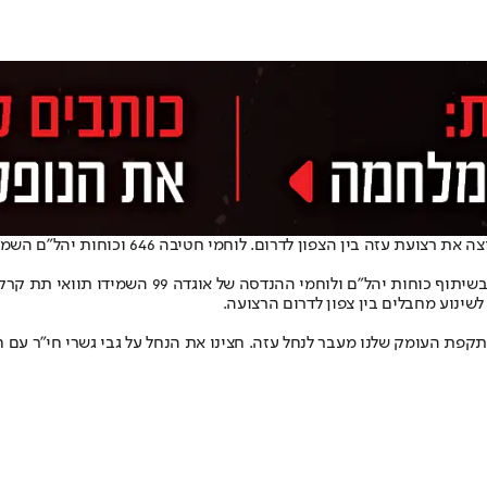
יבה 646 וכוחות יהל״ם השמידו את המנהרה האסטרטגית השייכת ארגון הטרור חמאס.
כוחות אוגדה 99 פועלים במרחב מחנה נוציראת. צוות ה
: "אנחנו ממשיכים את התקפת העומק שלנו מעבר לנחל עזה. חצינו את הנחל על גבי גשר