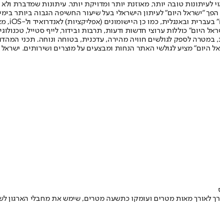
לעיתונות טובה יותר, מאוזנת יותר ומדויקת יותר. עיתונות שמדברת ולא צ
שלום. המהדורה המודפסת הראשונה פורסמה ב-30 ביולי 2007, וב-2010 הפך "ישראל היום" לעיתון הישראלי בעל שי
לחמנוביץ,
ל היום" כוללות ערוצי חדשות ודעות, תרבות ובידור, לייף סטייל, טכנולוגיה
ברית, במטרה לספק לגולשים חוויה מהירה, עדכנית, בטוחה ונוחה. תכני המה
ל היום" מציע לגולשי האתר הנחות ומבצעים על מוצרים ושירותים. ישראל 