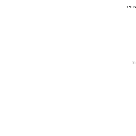
וואה
וח