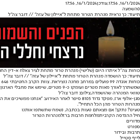
16/1/2024, 17:56
,עודכן
16/1/2024, 17:56
0
השמעה
תיעוד: כך נראית מנהרת הטרור מתחת ל"איילון של עזה" // דובר צה"ל
כוחות צה"ל איתרו היום (שלישי) מנהרת טרור מתחת לציר צאלח א-דין החוצה את רצועת עזה בין הצפון לדרום. לוחמי חט
תיעוד: כך הושמדה מנהרת הטרור מתחת ל"איילון של עזה" // דובר צה"ל
שמשתרך לאורך מאות מטרים ועומקו כ-9 מטרים, שימש את מחבלי הארגון לשינוע מחבלים בין צפון לדרום הרצועה.
טוואי המנהרה שהושמדה,צילום: דובר צה"ל
סגן-אלוף ארז, מפקד גדוד 8105 סיפר לאחר האירוע
מנהרות הטרור מהן הכל התחיל".
טעינו? נתקן! אם מצאתם טעות בכתבה, נשמח שתשתפו אותנו
חיל ההנדסה הקרבית
מלחמת חרבות ברזל
מנהרות הטרור
מדורים
ספורט
תרבות ובידור
לייף סטייל