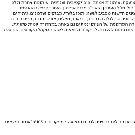
ועקת. עיתונות אמינה, אובייקטיבית ועניינית. עיתונות אחרת וללא
עור החשיפה הגבוה ביותר בימי חול. מו"ל העיתון היא ד"ר מרים אדלסון. העורך הראשי הוא עמר
 והעורך המייסד הוא עמוס רגב. אתרי האינטרנט של "ישראל היום" בעברית ובאנגלית, כמו כן היישומונים (אפליקציות) לאנדרואיד ול-iOS, מציגים חדשות מסביב לשעון, תוכן בלעדי, מבזקים ועדכונים, ניתוחים
, ספורט, כלכלה וצרכנות, בריאות, חיילים, אוכל, יהדות, תיירות ורכב.
דורה המודפסת של העיתון זמינים גם באתר, במהדורה יומית מקוונת,
היום פתוח להערות, לביקורת ולהצעות לשיפור מקהל הקוראים. פנו אלינו
כוחות הנדסה איתרו מנהרת טרור החוצה את רצועת עזה • התוואי, שמשתרך לאורך מאות מטרים ועומקו כתשעה מטרים, שימש את מחבלי הארגון לשינוע מחבלים בין צפון לדרום הרצועה • מפקד גדוד 8105: "אנחנו נמצאים