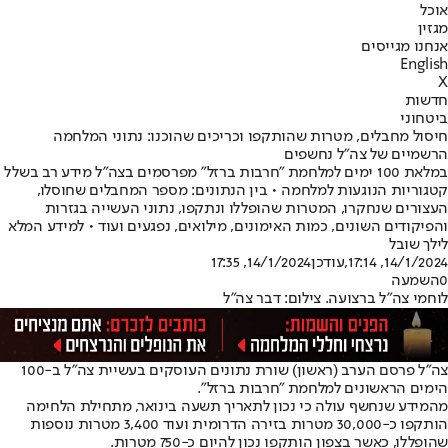
אוכל
מגזין
אנחנו מגייסים
English
X
חדשות
ביטחוני
חיסול מחבלים, מטרות שהותקפו וכריכים שהוכנו: נתוני המלחמה
הרשמיים של צה"ל נחשפים
במלאת 100 ימים למלחמת "חרבות ברזל" מפרסמים בצה"ל מידע רב בשלל
קטגוריות הנוגעות למלחמה • בין הנתונים: מספר המחבלים שחוסלו,
העצורים שנחקרו, המטרות שהופללו ונתקפו, נתוני העשייה בגזרות
והפיקודים השונים, כמות האימונים, מילואים, נפגעים ועוד • למידע המלא
לילך שובל
14/1/2024, 17:14
,עודכן
14/1/2024, 17:35
0
השמעה
לוחמי צה"ל ברצועה. צילום: דבר צה"ל
צה"ל פרסם הערב (ראשון) שורת נתונים העוסקים בעשיית צה"ל ב-100
הימים הראשונים למלחמת "חרבות ברזל".
מהמידע שנחשף עולה כי נכון לתאריך תשעה בינואר, מתחילת הלחימה
הותקפו כ-30,000 מטרות בזירה הדרומית ועוד 3,400 מטרות נוספות
שהופללו, כאשר בצפון הותקפו נכון להיום כ-750 מטרות.