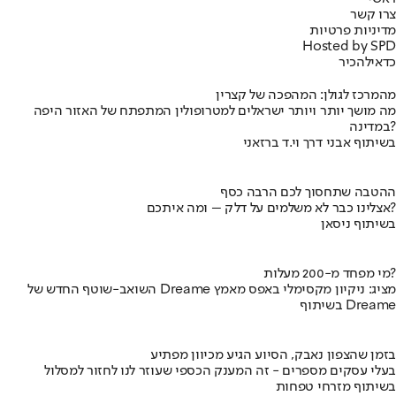
צרו קשר
מדיניות פרטיות
Hosted by SPD
כדאי
להכיר
מהמרכז לגולן: המהפכה של קצרין
מה מושך יותר ויותר ישראלים למטרופולין המתפתח של האזור היפה
במדינה?
בשיתוף אבני דרך וי.ד ברזאני
ההטבה שתחסוך לכם הרבה כסף
אצלינו כבר לא משלמים על דלק – ומה איתכם?
בשיתוף ניסאן
מי מפחד מ-200 מעלות?
השואב-שוטף החדש של Dreame מציג: ניקיון מקסימלי באפס מאמץ
בשיתוף Dreame
בזמן שהצפון נאבק, הסיוע הגיע מכיוון מפתיע
בעלי עסקים מספרים - זה המענק הכספי שעוזר לנו לחזור למסלול
בשיתוף מזרחי טפחות