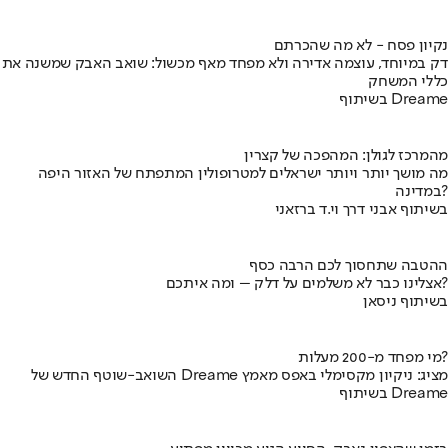
נקיון פסח - לא מה שהכרתם
דק במיוחד, עוצמה אדירה ולא מפחד מאף מכשול: שואב האבק שמשנה את
כללי המשחק
בשיתוף Dreame
מהמרכז לגולן: המהפכה של קצרין
מה מושך יותר ויותר ישראלים למטרופולין המתפתח של האזור היפה
במדינה?
בשיתוף אבני דרך וי.ד ברזאני
ההטבה שתחסוך לכם הרבה כסף
אצלינו כבר לא משלמים על דלק – ומה איתכם?
בשיתוף ניסאן
מי מפחד מ-200 מעלות?
השואב-שוטף החדש של Dreame מציג: ניקיון מקסימלי באפס מאמץ
בשיתוף Dreame