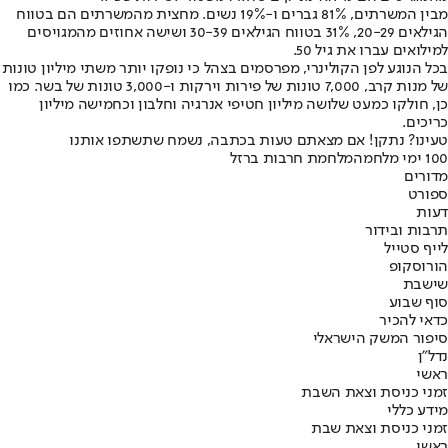
מבין המשרתים, 81% גברים ו-19% נשים. מחצית מהמשרתים הם בטווח
הגילאים 20-29, 31% בטווח הגילאים 30-39 ושישה אחוזים מהמגויסים
למילואים עברו את גיל 50.
בכל הנוגע לפן הקולינרי, מפרסמים בצהל כי נופקו יותר משתי מיליון טונות
של מנות קרב, 7,000 טונות של פירות וירקות ו-3,000 טונות של בשר. כמו
כן, חולקו כמעט שלושה מיליון חטיפי אנרגיה וחלבון וכחמישה מיליון
כריכים.
טעינו? נתקן! אם מצאתם טעות בכתבה, נשמח שתשתפו אותנו
100 ימי מלחמה
מלחמת חרבות ברזל
מדורים
ספורט
דעות
תרבות ובידור
לייף סטייל
הורוסקופ
שישבת
סוף שבוע
כדאי להכיר
סיפור המשק הישראלי
נדל"ן
ראשי
זמני כניסת וצאת השבת
מידע כללי
זמני כניסת וצאת שבת
ראשי