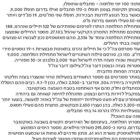
נתוני 100 ימי מלחמה - מחבלים שחוסלו,
באותן תקיפות בצפון חוסלו כ-170 מחבלים ואילו בדרום חוסלו 9,000,
כאשר בכל הנוגע לדרגות הבכירות, חוסלו שני מח"טים, 19 מג"דים ויותר
מ-50 פעילי חמאס בדרגת מ"פ.
מתחילת המלחמה הותרו לפרסום שמותיהם של 522 חיילים שנהרגו, 188
מתוכם מתחילת התמרון הקרקעי שהחל ב27.10. מספר החיילים שנפצעו
מתחילת המלחמה עומד על 2,536, מהם מאושפזים נכון לעכשיו 41 פצועים
קשה בבתי החולים.
עוד מפרסם צה"ל כי 36 חיילים נהרגו בתאונות מבצעיות ו-19 נוספים מירי
דו"צ. כמו כן, פורסם פילוח השיגורים לישראל מתחילת המלחמה. 9,000
רקטות שנורו מעזה חדרו לישראל ועוד 2,000 מלבנון וכ-30 מסוריה.
מטרות בעזה ובצפון דובר צה"ל,צילום: דובר צה"ל
הגזרה הפחות מדוברת
באתר מפורטים גם מספר החשודים בפעילות טרור שנעצרו בעזה ונלקחו
לחקירה ביחידה 504, ומדובר ב-2,300 כאלה, נכון ל-9.1. רבים מהם הופללו
כמחבלים וחלק מהם אף השתתפו בטבח השבעה באוקטובר.
במקביל לזירות בדרום ובצפון, מתנהלת לחימה קשוחה גם ביהודה
ושומרון עם לא מעט פעילויות ייזומות של צה"ל באזור. למעשה, בוצעו יותר
מ-3,200 כאלה, בהן נעצרו 2,650 מבוקשים, מחצית מהם פעילי חמאס.
בפעילויות הללו נהרסו 14 בתי מחבלים.
ומה עם האוכל?
מפרוץ המלחמה, בעיצומם של האירועים הקשים בשבעה באוקטובר
בדרום, גויסו כ-295,000 משרתי מילואים, מספר הימים הממוצע
למילואימניק משרת הוא 61, ונתון מדהים לא פחות או שכמעט חמישית
מהמגויסים הם מילואימניקים שחזרו מפטור לשירות פעיל.