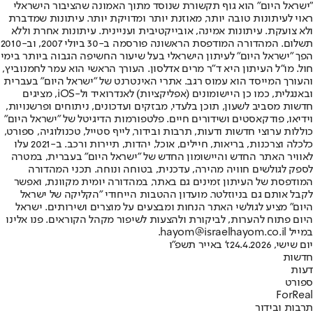
"ישראל היום" הוא גוף תקשורת שנוסד מתוך האמונה שהציבור הישראלי
ראוי לעיתונות טובה יותר, מאוזנת יותר ומדויקת יותר. עיתונות שמדברת
ולא צועקת. עיתונות אמינה, אובייקטיבית ועניינית. עיתונות אחרת וללא
תשלום. המהדורה המודפסת הראשונה פורסמה ב-30 ביולי 2007, וב-2010
הפך "ישראל היום" לעיתון הישראלי בעל שיעור החשיפה הגבוה ביותר בימי
חול. מו"ל העיתון היא ד"ר מרים אדלסון. העורך הראשי הוא עמר לחמנוביץ,
והעורך המייסד הוא עמוס רגב. אתרי האינטרנט של "ישראל היום" בעברית
ובאנגלית, כמו כן היישומונים (אפליקציות) לאנדרואיד ול-iOS, מציגים
חדשות מסביב לשעון, תוכן בלעדי, מבזקים ועדכונים, ניתוחים ופרשנויות,
וידיאו, פודקאסטים ושידורים חיים. פלטפורמות הדיגיטל של "ישראל היום"
כוללות ערוצי חדשות ודעות, תרבות ובידור, לייף סטייל, טכנולוגיה, ספורט,
כלכלה וצרכנות, בריאות, חיילים, אוכל, יהדות, תיירות ורכב. ב-2021 עלו
לאוויר האתר החדש והיישומון החדש של "ישראל היום" בעברית, במטרה
לספק לגולשים חוויה מהירה, עדכנית, בטוחה ונוחה. תכני המהדורה
המודפסת של העיתון זמינים גם באתר, במהדורה יומית מקוונת, ואפשר
לקבל אותם גם בניוזלטר. מועדון ההטבות הייחודי "הקליקה של ישראל
היום" מציע לגולשי האתר הנחות ומבצעים על מוצרים ושירותים. ישראל
היום פתוח להערות, לביקורת ולהצעות לשיפור מקהל הקוראים. פנו אלינו
במייל hayom@israelhayom.co.il.
יום שישי, 24.4.2026
ז' באייר תשפ"ו
חדשות
דעות
ספורט
ForReal
תרבות ובידור