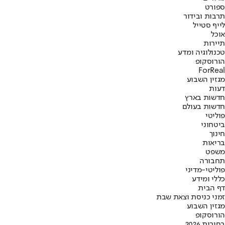
ספורט
תרבות ובידור
לייף סטייל
אוכל
תיירות
טכנולוגיה ומדע
הורוסקופ
ForReal
מגזין השבוע
דעות
חדשות בארץ
חדשות בעולם
פוליטי
ביטחוני
חינוך
בריאות
משפט
תחבורה
פוליטי-מדיני
כללי ומידע
דף הבית
זמני כניסת וצאת שבת
מגזין השבוע
הורוסקופ
בחירות 2026