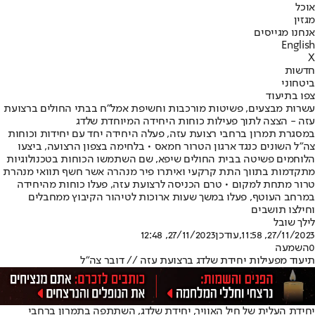
אוכל
מגזין
אנחנו מגייסים
English
X
חדשות
ביטחוני
צפו בתיעוד
עשרות מבצעים, פשיטות מורכבות וחשיפת אמל"ח בבתי החולים ברצועת
עזה - הצצה לתוך פעילות כוחות היחידה המיוחדת שלדג
במסגרת תמרון ברחבי רצועת עזה, פעלה היחידה יחד עם יחידות וכוחות
צה״ל השונים כנגד ארגון הטרור חמאס • בלחימה בצפון הרצועה, ביצעו
הלוחמים פשיטה בבית החולים שיפא, שם השתמשו הכוחות בטכנולוגיות
מתקדמות בתווך התת קרקעי ואיתרו פיר מנהרה אשר חשף תוואי מנהרת
טרור מתחת למקום • טרם הכניסה לרצועת עזה, פעלו כוחות מהיחידה
במרחב העוטף, פעלו במשך שעות ארוכות לטיהור הקיבוץ ממחבלים
וחילצו תושבים
לילך שובל
27/11/2023, 11:58
,עודכן
27/11/2023, 12:48
0
השמעה
תיעוד מפעילות יחידת שלדג ברצועת עזה // דובר צה"ל
יחידת העלית של חיל האוויר, יחידת שלדג, השתתפה בתמרון ברחבי