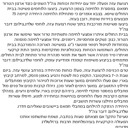
רצועת עזה ופעלה יחד עם יחידות וכוחות צה״ל השונים כנגד ארגון הטרור
חמאס. במסגרת הלחימה בצפון הרצועה, ביצעו הלוחמים פשיטה בבית
החולים שיפא. בצבא אומרים כי מתחילת הלחימה היחידה קיימה 73
מבצעים בזירות שונות, רובן בעזה.
ביצעו פשיטות מורכבות בתוך שטח רצועת עזה, לוחמי שלדג,צילום: דובר
צה"ל
בבית החולים איתרו אמצעי לחימה ותשתיות טרור אשר שימשו את ארגון
הטרור, כגון: נשקים ומחסניות, רימונים, ציוד אמצעי לחימה מוסווה
במזוודות לטיפול רפואי ומטעני נ״ט. בפשיטה הארוכה והמורכבת בבית
החולים, השתמשו הכוחות בטכנולוגיות מתקדמות בתווך התת קרקעי
ואיתרו פיר מנהרה אשר חשף את תוואי מנהרת טרור מתחת לבית החולים.
מתמחים בביצוע משימות קומנדו ומודיעין עומק. לוחמי שלדג,צילום: דובר
צה"ל
טרם הכניסה לרצועת עזה, פעלו כוחות מהיחידה במרחב עוטף עזה. ביום
שבת ה-7 באוקטובר, הוקפץ כוח לשטח והגיע באופן מוסק, למרחב קיבוץ
בארי, שם פעלו הלוחמים במשך שעות ארוכות לטיהור הקיבוץ ממחבלים
וחילוץ התושבים. במשך הימים לאחר מכן, ניהלו קרבות פנים אל פנים מול
מחבלים במספר מוקדי לחימה, ביניהם קיבוץ בארי, עלומים ורעים. במהלך
אותם הקרבות פעלו הלוחמים בנחישות ובחתירה למגע, חיסלו עשרות
מחבלים וחילצו עשרות תושבים.
היחידה הוזנקה להילחם במחבלי חמאס ביישובים שאליהם חדרו.
שלדג,צילום: דובר צה"ל
טעינו? נתקן! אם מצאתם טעות בכתבה, נשמח שתשתפו אותנו
הפעולה הקרקעית בעזה
מלחמת חרבות ברזל
שלדג
מדורים